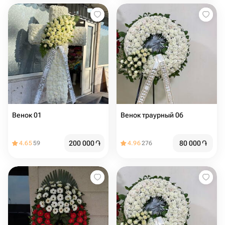
Венок 01
Венок траурный 06
200 000
֏
80 000
֏
4.65
59
4.96
276