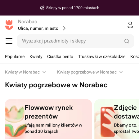
Sklepy w ponad 1700 miastach
Norabac
Ulica, numer, miasto
Wyszukaj przedmioty i sklepy
Popularne
Kwiaty
Ciastka bento
Truskawki w czekoladzie
Kosz
Kwiaty w Norabac
Kwiaty pogrzebowe w Norabac
Kwiaty pogrzebowe w Norabac
Flowwow rynek
Zdjęcie
prezentów
dostaw
Ufają nam miliony klientów w
Dbamy o to, 
ponad 30 krajach
sprostał Tw