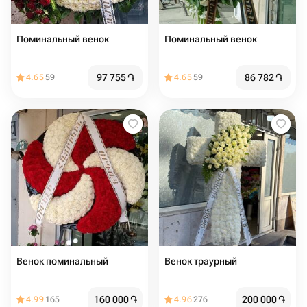
Поминальный венок
Поминальный венок
97 755
֏
86 782
֏
4.65
59
4.65
59
Венок поминальный
Венок траурный
160 000
֏
200 000
֏
4.99
165
4.96
276