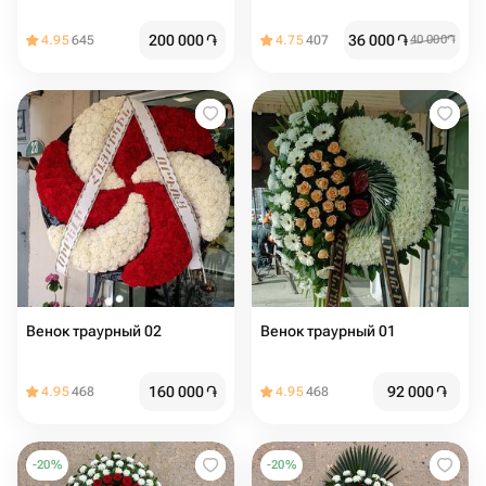
200 000
֏
36 000
֏
4.95
645
4.75
407
40 000
֏
Венок траурный 02
Венок траурный 01
160 000
֏
92 000
֏
4.95
468
4.95
468
-
20
%
-
20
%