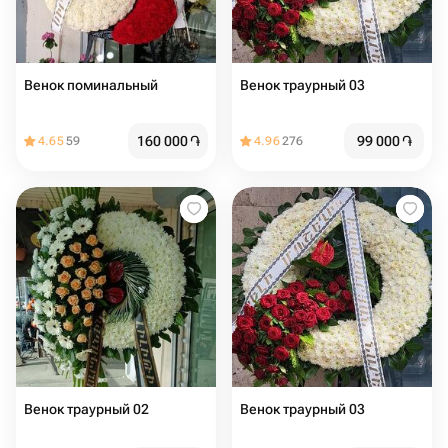
Венок поминальный
Венок траурный 03
160 000
֏
99 000
֏
4.65
59
4.96
276
Венок траурный 02
Венок траурный 03