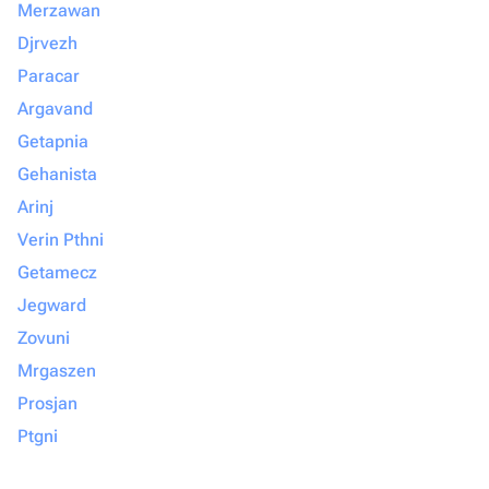
Merzawan
Djrvezh
Paracar
Argavand
Getapnia
Gehanista
Arinj
Verin Pthni
Getamecz
Jegward
Zovuni
Mrgaszen
Prosjan
Ptgni