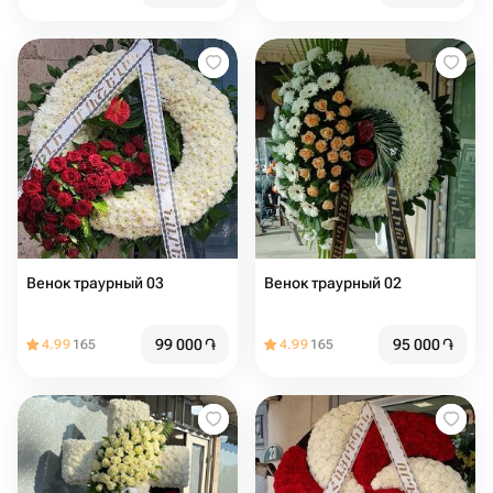
Венок траурный 03
Венок траурный 02
99 000
֏
95 000
֏
4.99
165
4.99
165