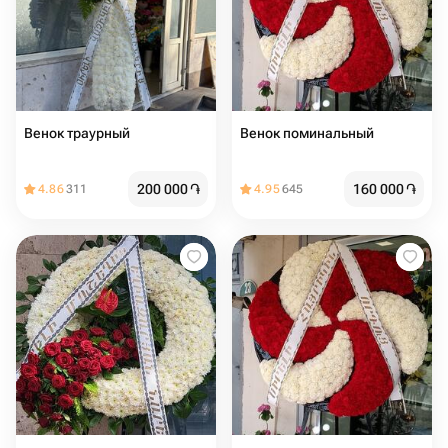
Венок траурный
Венок поминальный
200 000
֏
160 000
֏
4.86
311
4.95
645