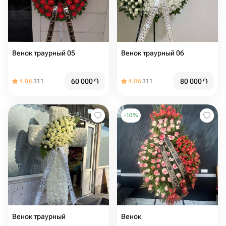
Венок траурный 05
Венок траурный 06
60 000
֏
80 000
֏
4.86
311
4.86
311
-
10
%
Венок траурный
Венок