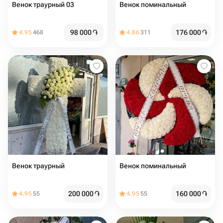
Венок траурный 03
Венок поминальный
98 000
֏
176 000
֏
4.95
468
4.86
311
Венок траурный
Венок поминальный
200 000
֏
160 000
֏
4.95
55
4.95
55