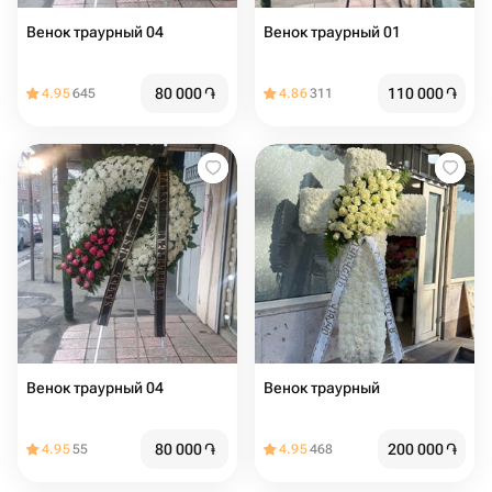
Венок траурный 04
Венок траурный 01
80 000
֏
110 000
֏
4.95
645
4.86
311
Венок траурный 04
Венок траурный
80 000
֏
200 000
֏
4.95
55
4.95
468