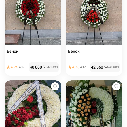
Венoк
Вeнок
40 880
֏
42 560
֏
4.75
407
51 100
֏
4.75
407
53 200
֏