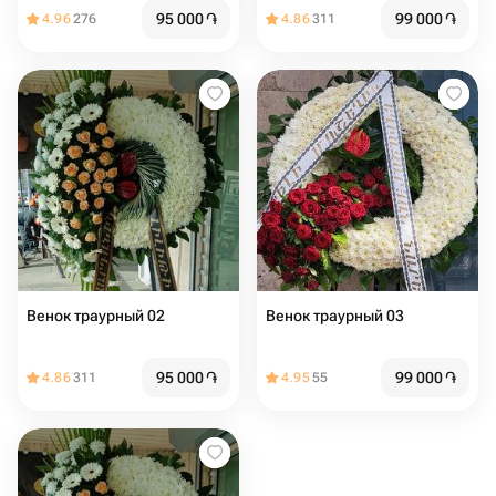
95 000
֏
99 000
֏
4.96
276
4.86
311
Венок траурный 02
Венок траурный 03
95 000
֏
99 000
֏
4.86
311
4.95
55