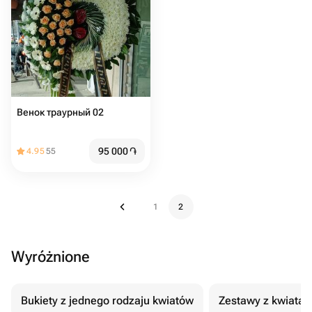
Венок траурный 02
95 000
֏
4.95
55
1
2
Wyróżnione
Bukiety z jednego rodzaju kwiatów
Zestawy z kwiatam