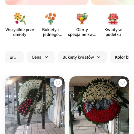
Wszystkie prze​
Bukiety z
Oferty
Kwiaty w
dmioty
jednego
specjalne kwia​
pudełku
rodzaju
ciarni
kwiatów
Cena
Bukiety kwiatów
Kolor buk