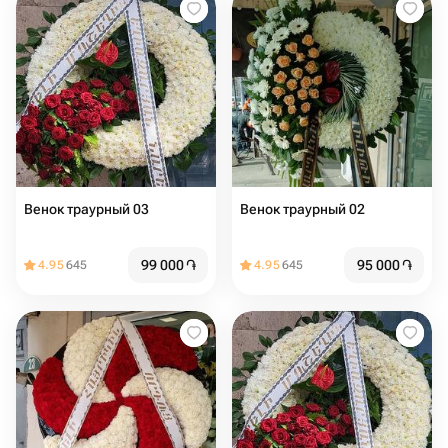
Венок траурный 03
Венок траурный 02
99 000
֏
95 000
֏
4.95
645
4.95
645