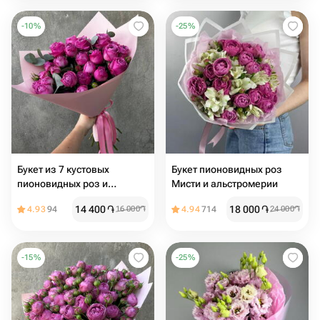
-
10
%
-
25
%
Букет из 7 кустовых
Букет пионовидных роз
пионовидных роз и
Мисти и альстромерии
эвкалипта
14 400
֏
18 000
֏
4.93
94
16 000
֏
4.94
714
24 000
֏
-
15
%
-
25
%