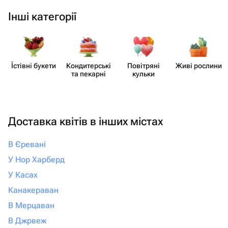
Інші категорії
Їстівні букети
Кондит​ерські
Повітряні
Живі рослини
та пекарні
кульки
Доставка квітів в інших містах
В Єревані
У Нор Харберд
У Касах
Канакераван
В Мерцаван
В Джрвеж