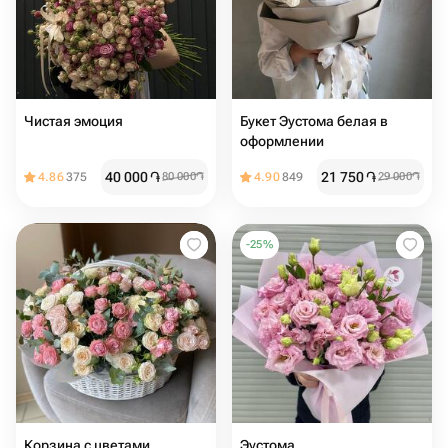
Чистая эмоция
Букет Эустома белая в
оформлении
40 000
֏
21 750
֏
4.86
375
80 000
֏
4.90
849
29 000
֏
-
25
%
Корзина с цветами
Эустома