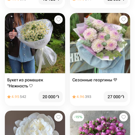
Букет из ромашек
Сезонные георгины 💜
"Нежность 🤍
20 000
֏
27 000
֏
4.95
542
4.96
393
-
15
%