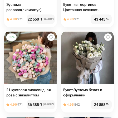
Эустома
Букет из георгинов
розовая(лизиантус)
Цветочная нежность
22 650
֏
43 445
֏
4.90
971
30 200
֏
4.90
971
-
10
%
21 кустовая пионовидная
Букет Эустома белая в
роза с эвкалиптом
оформлении
36 385
֏
24 858
֏
4.90
971
40 428
֏
4.95
542