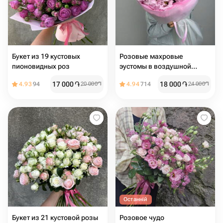
Букет из 19 кустовых
Розовые махровые
пионовидных роз
эустомы в воздушной
упаковке 5шт
17 000
֏
18 000
֏
4.93
94
20 000
֏
4.94
714
24 000
֏
Останній
Букет из 21 кустовой розы
Розовое чудо