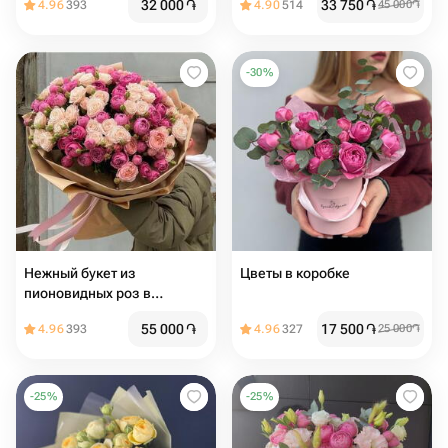
32 000
֏
33 750
֏
4.96
393
4.90
514
45 000
֏
-
30
%
Нежный букет из
Цветы в коробке
пионовидных роз в
розовых тонах
55 000
֏
17 500
֏
4.96
393
4.96
327
25 000
֏
-
25
%
-
25
%