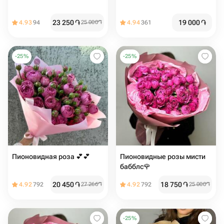
23 250
֏
19 000
֏
4.93
94
25 000
֏
4.94
361
-
25
%
-
25
%
Пионовидная роза 💕💕
Пионовидные розы мисти
бабблс🌹
20 450
֏
18 750
֏
4.92
792
27 266
֏
4.92
792
25 000
֏
-
25
%