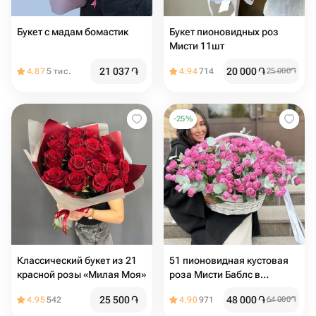
Букет с мадам бомастик
Букет пионовидных роз
Мисти 11шт
21 037
֏
20 000
֏
4.87
5 тис.
4.94
714
25 000
֏
-
25
%
Классический букет из 21
51 пионовидная кустовая
красной розы «Милая Моя»
роза Мисти Баблс в
корзине
25 500
֏
48 000
֏
4.95
542
4.90
971
64 000
֏