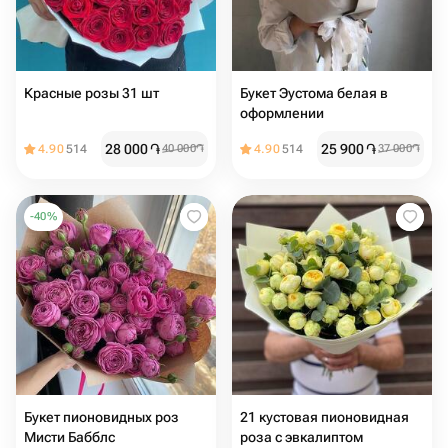
Красные розы 31 шт
Букет Эустома белая в
оформлении
28 000
֏
25 900
֏
4.90
514
40 000
֏
4.90
514
37 000
֏
-
40
%
Букет пионовидных роз
21 кустовая пионовидная
Мисти Бабблс
роза с эвкалиптом