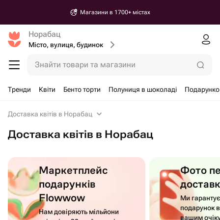
Магазини в 1700+ містах
Норабац
Місто, вулиця, будинок
Знайти товари та магазини
Тренди
Квіти
Бенто торти
Полуниця в шоколаді
Подарунко
Доставка квітів в Норабац
Доставка квітів в Норабац
Маркетплейс
Фото п
подарунків
достав
Flowwow
Ми гаранту
подарунок в
Нам довіряють мільйони
вашим очік