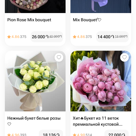
Pion Rose Mix bouquet
Mix Bouquet💘
26 000
֏
14 400
֏
4.86
375
40 000
֏
4.86
375
18 000
֏
Нежный букет белые розы
Хит🔥Букет из 11 веток
🤍
премиальной кустовой
пион розы silva pink
18 126
֏
22 000
֏
4.96
393
4.90
514