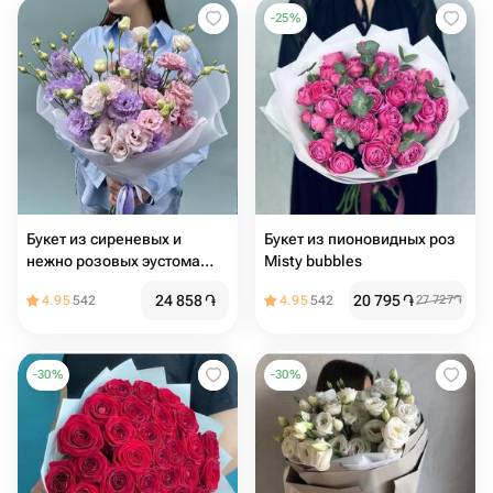
-
25
%
Букет из сиреневых и
Букет из пионовидных роз
нежно розовых эустома
Misty bubbles
лизиантус
24 858
֏
20 795
֏
4.95
542
4.95
542
27 727
֏
-
30
%
-
30
%