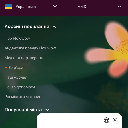
Українська
AMD
Корсині посилання
Про Flowwow
Айдентика бренду Flowwow
Медіа та партнерства
Карʼєра
Наш журнал
Центр допомоги
Розмістити магазин
Популярні міста
×