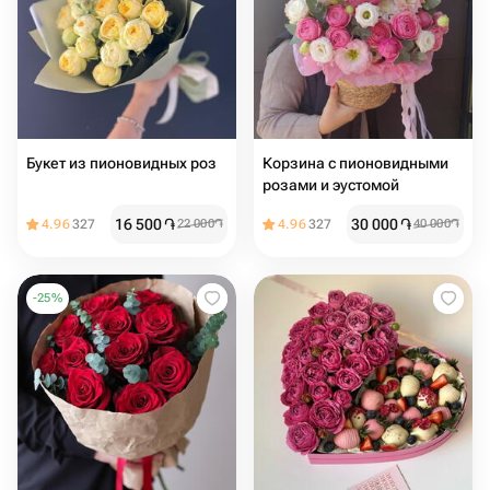
Букет из пионовидных роз
Корзина с пионовидными
розами и эустомой
16 500
֏
30 000
֏
4.96
327
22 000
֏
4.96
327
40 000
֏
-
25
%