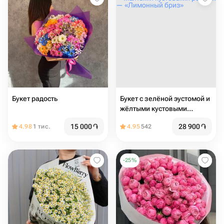
Букет радость
Букет с зелёной эустомой и
жёлтыми кустовыми
розами — «Лимонный
15 000
֏
28 900
֏
4.98
1 тис.
4.95
542
бриз»
-
25
%