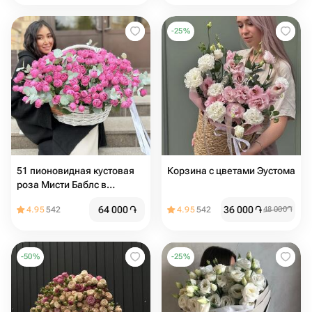
-
25
%
51 пионовидная кустовая
Корзина с цветами Эустома
роза Мисти Баблс в
корзине
64 000
֏
36 000
֏
4.95
542
4.95
542
48 000
֏
-
50
%
-
25
%