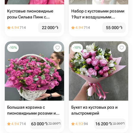
Кустовые пионовидные
Набор с кустовыми розами
розы Сильва Пинк с
19шт и воздушными
эвкалиптом
шарами 3шт
22 000
֏
55 000
֏
4.94
714
4.94
714
-
10
%
-
10
%
Большая корзина с
Букет из кустовых роз и
пионовидными розами и
альстромерий
эвкалиптом
63 000
֏
16 200
֏
4.94
714
70 000
֏
4.93
94
18 000
֏