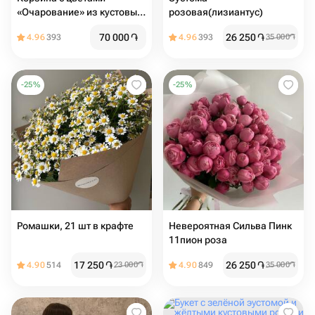
«Очарование» из кустовых
розовая(лизиантус)
роз с эвкалиптом
70 000
֏
26 250
֏
4.96
393
4.96
393
35 000
֏
-
25
%
-
25
%
Ромашки, 21 шт в крафте
Невероятная Сильва Пинк
11пион роза
17 250
֏
26 250
֏
4.90
514
23 000
֏
4.90
849
35 000
֏