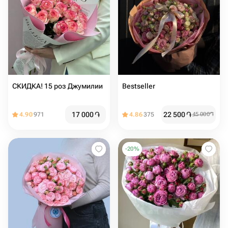
СКИДКА! 15 роз Джумилии
Bestseller
17 000
֏
22 500
֏
4.90
971
4.86
375
45 000
֏
-
20
%