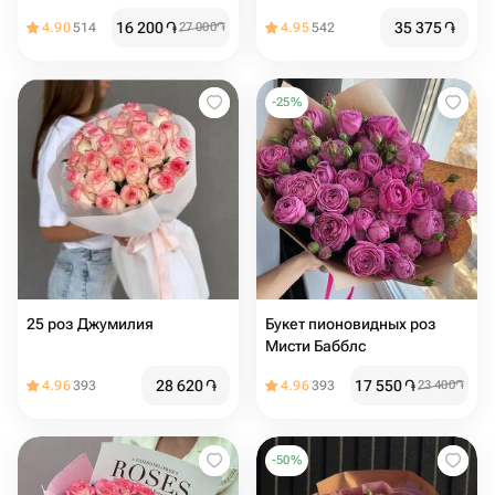
16 200
֏
35 375
֏
4.90
514
27 000
֏
4.95
542
-
25
%
25 роз Джумилия
Букет пионовидных роз
Мисти Бабблс
28 620
֏
17 550
֏
4.96
393
4.96
393
23 400
֏
-
50
%