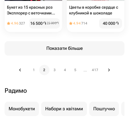
Букет из 15 красных роз
Цветы в коробке сердце с
Эксплорер с веточками
клубникой в шоколаде
эвкалипт
16 500
֏
40 000
֏
4.96
327
22 000
֏
4.94
714
Показати більше
1
2
3
4
5
417
...
Радимо
Монобукети
Набори з квітами
Поштучно
К