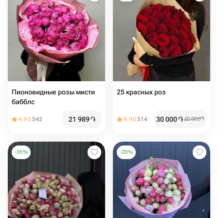
Пионовидные розы мисти
25 красных роз
бабблс
21 989
֏
30 000
֏
4.95
542
4.90
514
40 000
֏
-
35
%
-
20
%