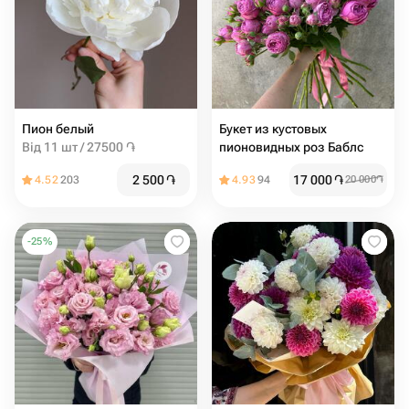
Пион белый
Букет из кустовых
Від 11 шт / 27500 ֏
пионовидных роз Баблс
2 500
֏
17 000
֏
4.52
203
4.93
94
20 000
֏
-
25
%