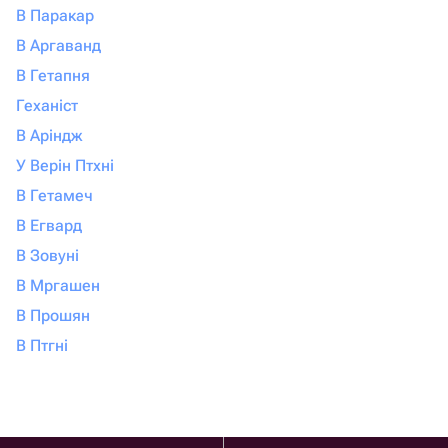
В Паракар
В Аргаванд
В Гетапня
Геханіст
В Аріндж
У Верін Птхні
В Гетамеч
В Егвард
В Зовуні
В Мргашен
В Прошян
В Птгні