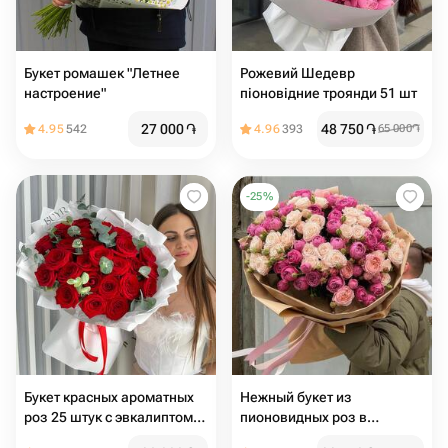
Букет ромашек "Летнее
Рожевий Шедевр
настроение"
піоновідние троянди 51 шт
27 000
֏
48 750
֏
4.95
542
4.96
393
65 000
֏
-
25
%
Букет красных ароматных
Нежный букет из
роз 25 штук с эвкалиптом🌿
пионовидных роз в
Размер М
розовых тонах