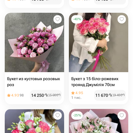
-
40
%
Букет из кустовых розовых
Букет з 15 біло-рожевих
роз
троянд Джумілія 70см
4.95
14 250
֏
11 670
֏
4.93
98
15 000
֏
19 450
֏
1 тис.
-
25
%