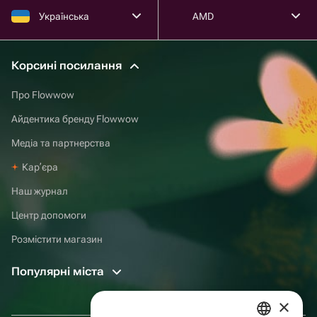
Українська
AMD
Корсині посилання
Про Flowwow
Айдентика бренду Flowwow
Медіа та партнерства
Карʼєра
Наш журнал
Центр допомоги
Розмістити магазин
Популярні міста
×