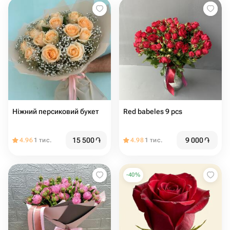
Ніжний персиковий букет
Red babeles 9 pcs
15 500
֏
9 000
֏
4.96
1 тис.
4.98
1 тис.
-
40
%