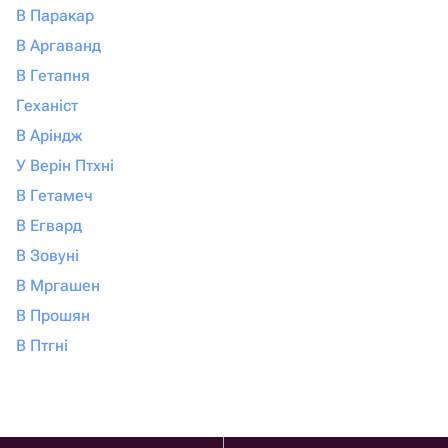
В Паракар
В Аргаванд
В Гетапня
Геханіст
В Аріндж
У Верін Птхні
В Гетамеч
В Егвард
В Зовуні
В Мргашен
В Прошян
В Птгні