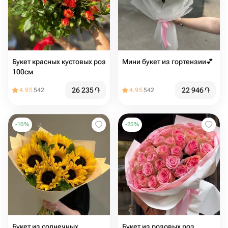
Букет красных кустовых роз
Мини букет из гортензии💕
100см
26 235
֏
22 946
֏
4.95
542
4.95
542
-
10
%
-
25
%
Букет из солнечных
Букет из розовых роз