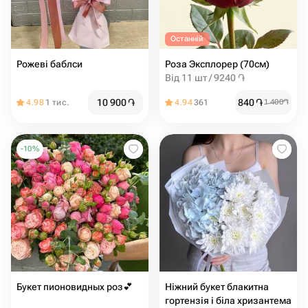
Останній
Рожеві баблси
Роза Эксплорер (70см)
Від 11 шт / 9240 ֏
10 900
֏
840
֏
4.98
1 тис.
4.94
361
1 400
֏
-
10
%
Букет пионовидных роз💕
Ніжний букет блакитна
гортензія і біла хризантема