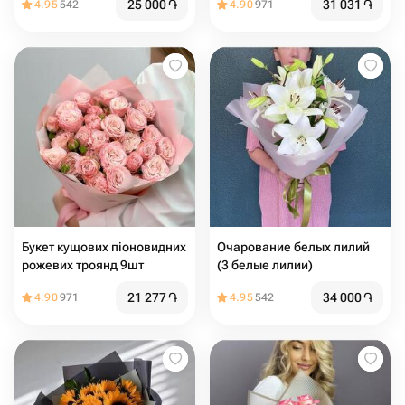
25 000
֏
31 031
֏
4.95
542
4.90
971
Букет кущових піоновидних
Очарование белых лилий
рожевих троянд 9шт
(3 белые лилии)
21 277
֏
34 000
֏
4.90
971
4.95
542