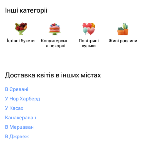
Інші категорії
Їстівні букети
Кондит​ерські
Повітряні
Живі рослини
та пекарні
кульки
Доставка квітів в інших містах
В Єревані
У Нор Харберд
У Касах
Канакераван
В Мерцаван
В Джрвеж