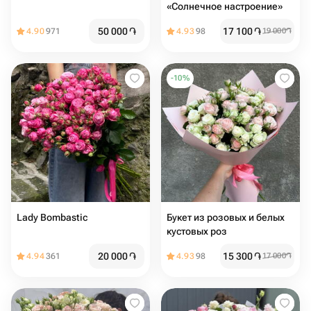
«Солнечное настроение»
50 000
֏
17 100
֏
4.90
971
4.93
98
19 000
֏
-
10
%
Lady Bombastic
Букет из розовых и белых
кустовых роз
20 000
֏
15 300
֏
4.94
361
4.93
98
17 000
֏