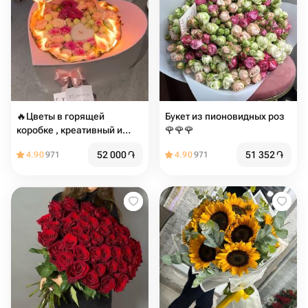
🔥Цветы в горящей
Букет из пионовидных роз
коробке , креативный и
🌹🌹🌹
оригинальный подарок
52 000
֏
51 352
֏
4.90
971
4.90
971