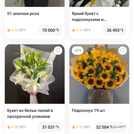
51 элитная роза
Яркий букет с
подсолнухами и
эвкалиптом
70 000
֏
36 493
֏
4.90
971
4.90
971
-
25
%
Букет из белых лилий в
Подсолнух 19 шт
прозрачной упаковке
31 031
֏
32 584
֏
4.90
971
4.90
971
43 445
֏