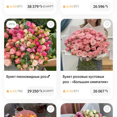
38 379
֏
26 596
֏
4.90
971
42 643
֏
4.90
971
-
25
%
Букет пионовидных роз💕
Букет розовых кустовых
роз - «Большая симпатия»
29 250
֏
26 067
֏
4.92
792
39 000
֏
4.90
971