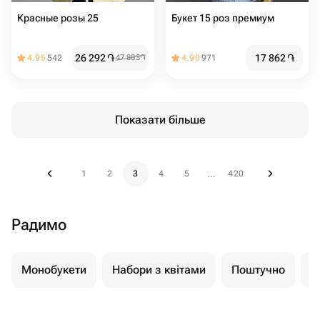
Красные розы 25
Букет 15 роз премиум
26 292
֏
17 862
֏
4.95
542
47 803
֏
4.90
971
Показати більше
1
2
3
4
5
420
...
Радимо
Монобукети
Набори з квітами
Поштучно
К