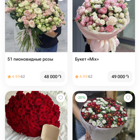
51 пионовидные розы
Букет «Mix»
48 000
֏
49 000
֏
4.99
62
4.99
62
-
20
%