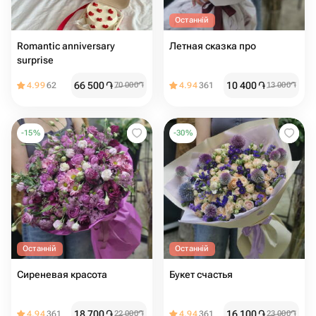
Останній
Romantic anniversary
Летная сказка про
surprise
66 500
֏
10 400
֏
4.99
62
70 000
֏
4.94
361
13 000
֏
-
15
%
-
30
%
Останній
Останній
Сиреневая красота
Букет счастья
18 700
֏
16 100
֏
4.94
361
22 000
֏
4.94
361
23 000
֏