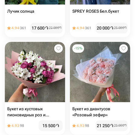
Лучик солнца
SPREY ROSES Бел.букет
17 600
֏
20 000
֏
4.94
361
22 000
֏
4.94
361
25 000
֏
-
15
%
Букет из кустовых
Букет из диантусов
пионовидных роз и
«Розовый зефир»
альстромерий
15 500
֏
21 250
֏
4.93
98
4.93
98
25 000
֏