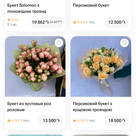
Букет Solomon з
Персиковий букет
піоновідних троянд
4.87
19 862
֏
12 500
֏
24 827
֏
4.96
1 тис.
5 тис.
Букет из кустовых роз
Персиковий букет з
розовые
кущовою трояндою
13 500
֏
18 500
֏
4.96
1 тис.
4.96
1 тис.