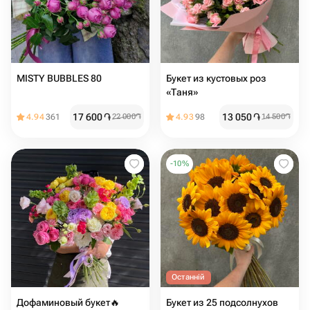
MISTY BUBBLES 80
Букет из кустовых роз
«Таня»
17 600
֏
13 050
֏
4.94
361
22 000
֏
4.93
98
14 500
֏
-
10
%
Останній
Дофаминовый букет🔥
Букет из 25 подсолнухов