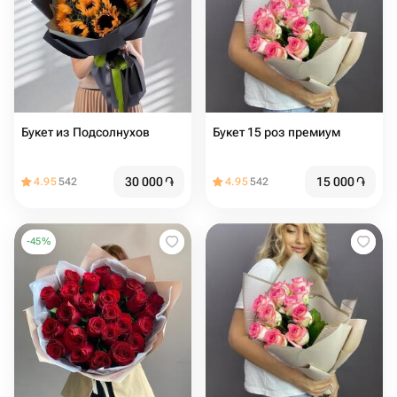
Букет из Подсолнухов
Букет 15 роз премиум
30 000
֏
15 000
֏
4.95
542
4.95
542
-
45
%