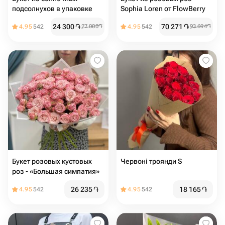
подсолнухов в упаковке
Sophia Loren от FlowBerry
24 300
֏
70 271
֏
4.95
542
27 000
֏
4.95
542
93 694
֏
Букет розовых кустовых
Червоні троянди S
роз - «Большая симпатия»
26 235
֏
18 165
֏
4.95
542
4.95
542