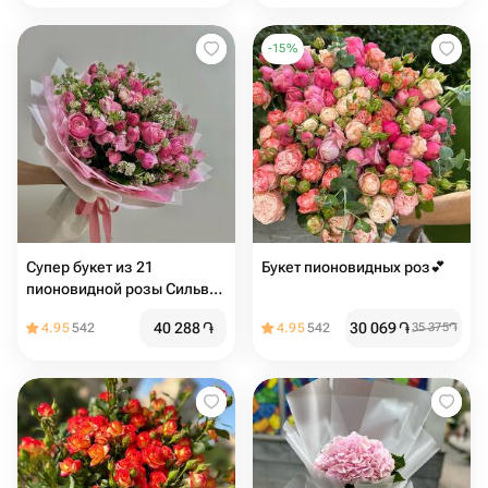
-
15
%
Супер букет из 21
Букет пионовидных роз💕
пионовидной розы Сильва
пинк
40 288
֏
30 069
֏
4.95
542
4.95
542
35 375
֏