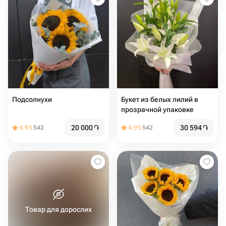
Подсолнухи
Букет из белых лилий в
прозрачной упаковке
20 000
֏
30 594
֏
4.95
542
4.95
542
Товар для дорослих