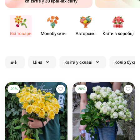
клієнтів у 30 країнах світу
Всі товари
Моно​букети
Авторські
Квіти в коробці
Кв
Ціна
Квіти у складі
Колір букет
-
20
%
-
20
%