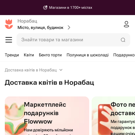
Магазини в 1700+ містах
Норабац
Місто, вулиця, будинок
Знайти товари та магазини
Тренди
Квіти
Бенто торти
Полуниця в шоколаді
Подарунко
Доставка квітів в Норабац
Доставка квітів в Норабац
Маркетплейс
Фото п
подарунків
достав
Flowwow
Ми гаранту
подарунок в
Нам довіряють мільйони
вашим очік