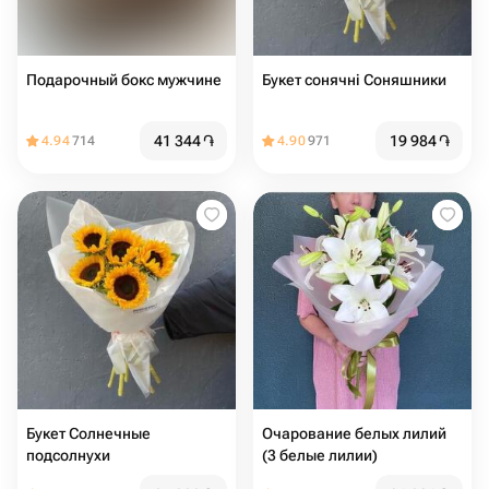
Подарочный бокс мужчине
Букет сонячні Соняшники
41 344
֏
19 984
֏
4.94
714
4.90
971
Букет Солнечные
Очарование белых лилий
подсолнухи
(3 белые лилии)