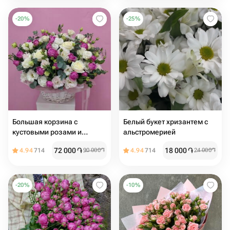
-
20
%
-
25
%
Большая корзина с
Белый букет хризантем с
кустовыми розами и
альстромерией
эустомой
72 000
֏
18 000
֏
4.94
714
90 000
֏
4.94
714
24 000
֏
-
20
%
-
10
%