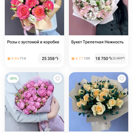
Розы с эустомой в коробке
Букет Трепетная Нежность
25 358
֏
18 750
֏
4.94
714
4.77
109
25 000
֏
-
20
%