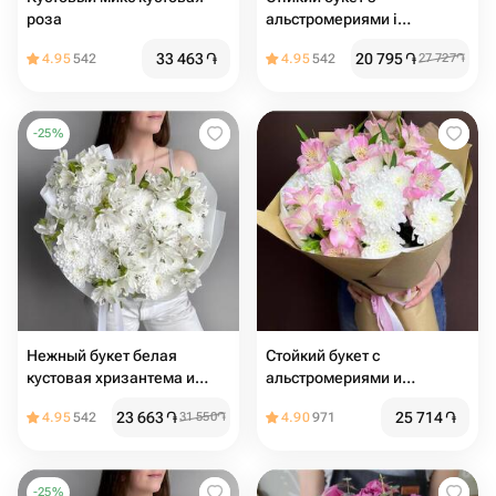
роза
альстромериями і
хризантемами
33 463
֏
20 795
֏
4.95
542
4.95
542
27 727
֏
-
25
%
Нежный букет белая
Стойкий букет с
кустовая хризантема и
альстромериями и
альстромерия
хризантемами
23 663
֏
25 714
֏
4.95
542
31 550
֏
4.90
971
-
25
%