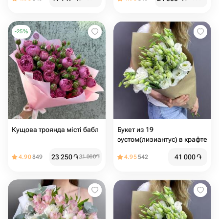
-
25
%
Кущова троянда місті бабл
Букет из 19
эустом(лизиантус) в крафте
23 250
֏
41 000
֏
4.90
849
31 000
֏
4.95
542