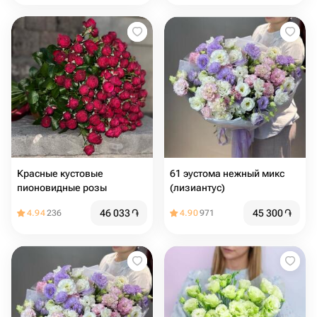
Красные кустовые
61 эустома нежный микс
пионовидные розы
(лизиантус)
46 033
֏
45 300
֏
4.94
236
4.90
971