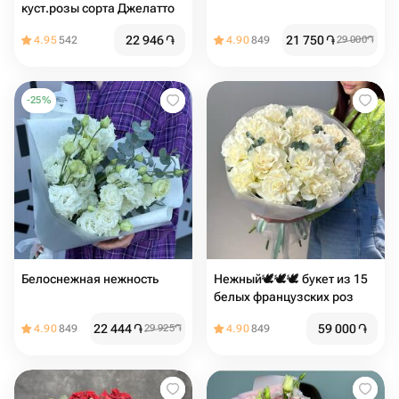
куст.розы сорта Джелатто
22 946
֏
21 750
֏
4.95
542
4.90
849
29 000
֏
-
25
%
Белоснежная нежность
Нежный🕊️🕊️🕊️ букет из 15
белых французских роз
22 444
֏
59 000
֏
4.90
849
29 925
֏
4.90
849