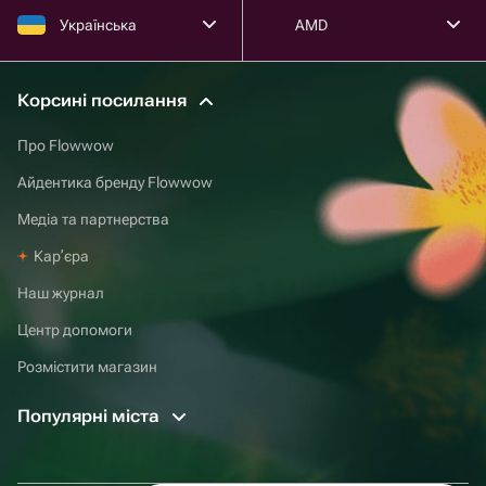
Українська
AMD
Корсині посилання
Про Flowwow
Айдентика бренду Flowwow
Медіа та партнерства
Карʼєра
Наш журнал
Центр допомоги
Розмістити магазин
Популярні міста