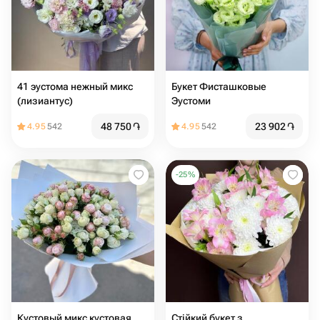
41 эустома нежный микс
Букет Фисташковые
(лизиантус)
Эустоми
48 750
֏
23 902
֏
4.95
542
4.95
542
-
25
%
Кустовый микс кустовая
Стійкий букет з