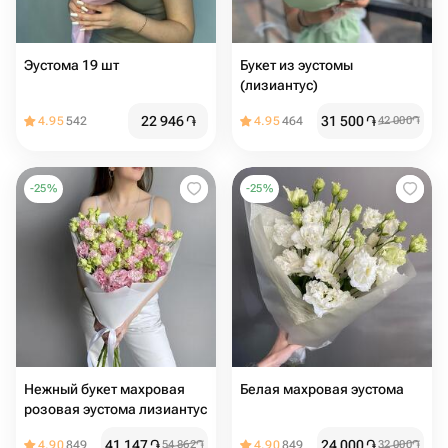
Эустома 19 шт
Букет из эустомы
(лизиантус)
22 946
֏
31 500
֏
4.95
542
4.95
464
42 000
֏
-
25
%
-
25
%
Нежный букет махровая
Белая махровая эустома
розовая эустома лизиантус
41 147
֏
24 000
֏
4.90
849
54 862
֏
4.90
849
32 000
֏