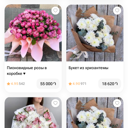
Пионовидные розы в
Букет из хризантемы
коробке ♥️
55 000
֏
18 620
֏
4.95
542
4.90
971