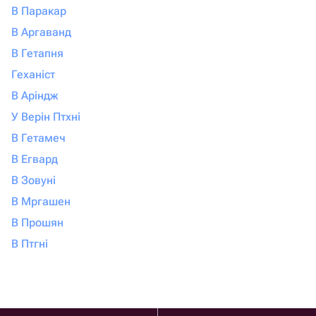
В Паракар
В Аргаванд
В Гетапня
Геханіст
В Аріндж
У Верін Птхні
В Гетамеч
В Егвард
В Зовуні
В Мргашен
В Прошян
В Птгні