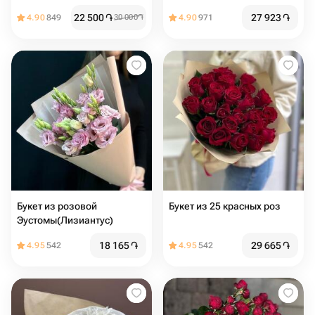
альстромерия и эвкалипт
22 500
֏
27 923
֏
4.90
849
30 000
֏
4.90
971
Букет из розовой
Букет из 25 красных роз
Эустомы(Лизиантус)
18 165
֏
29 665
֏
4.95
542
4.95
542