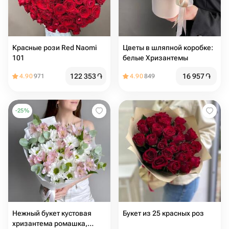
Красные рози Red Naomi
Цвeты в шляпной коробке:
101
белые Хризантемы
122 353
֏
16 957
֏
4.90
971
4.90
849
-
25
%
Нежный букет кустовая
Букет из 25 красных роз
хризантема ромашка,