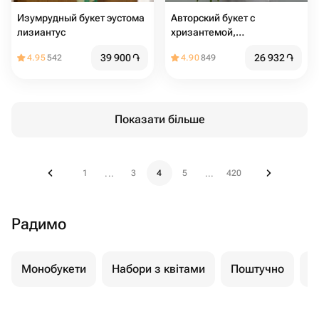
Изумрудный букет эустома
Авторский букет с
лизиантус
хризантемой,
альстромерией и хлопком
39 900
֏
26 932
֏
4.95
542
4.90
849
Показати більше
1
3
4
5
420
...
...
Радимо
Монобукети
Набори з квітами
Поштучно
К