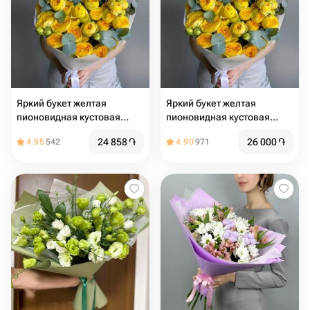
Яркий букет желтая
Яркий букет желтая
пионовидная кустовая
пионовидная кустовая
роза
роза
24 858
֏
26 000
֏
4.95
542
4.90
971