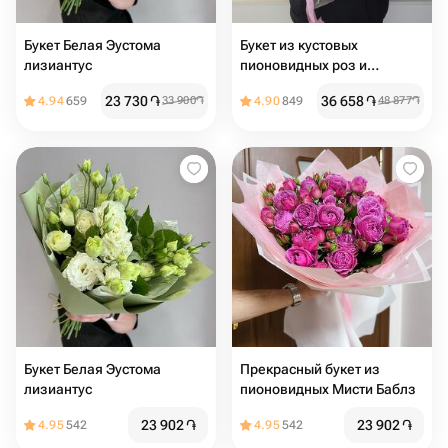
Букет Белая Эустома
Букет из кустовых
лизиантус
пионовидных роз и
эустомы
23 730
֏
36 658
֏
4.94
659
33 900
֏
4.90
849
48 877
֏
Букет Белая Эустома
Прекрасный букет из
лизиантус
пионовидных Мисти Баблз
23 902
֏
23 902
֏
4.95
542
4.95
542