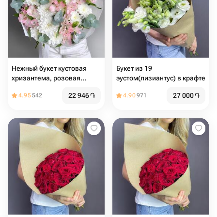
Нежный букет кустовая
Букет из 19
хризантема, розовая
эустом(лизиантус) в крафте
альстромерия и эвкалипт
22 946
֏
27 000
֏
4.95
542
4.90
971