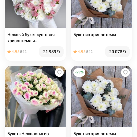
Нежный букет кустовая
Букет из хризантемы
хризантема и
альстромерия
21 989
֏
20 078
֏
4.95
542
4.95
542
-
25
%
Букет «Нежность» из
Букет из хризантемы