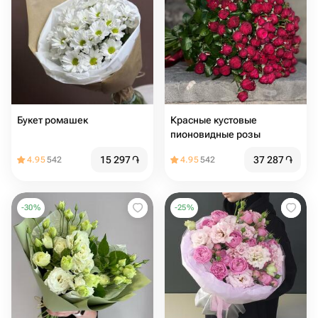
Букет ромашек
Красные кустовые
пионовидные розы
15 297
֏
37 287
֏
4.95
542
4.95
542
-
30
%
-
25
%