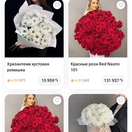
Хризантема кустовая
Красные рози Red Naomi
ромашка
101
15 959
֏
131 937
֏
4.90
971
4.95
542