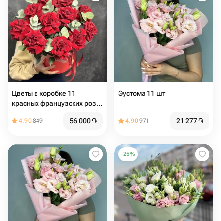
Цветы в коробке 11
Эустома 11 шт
красных французских роз с
эвкалиптом
56 000
֏
21 277
֏
4.90
849
4.90
971
-
25
%