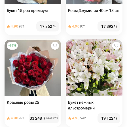
Букет 15 роз премиум
Розы Джумилия 40см 13 шт
17 862
֏
17 392
֏
4.90
971
4.90
971
-
25
%
Красные розы 25
Букет нежных
альстромерий
33 248
֏
19 122
֏
4.90
971
44 331
֏
4.95
542