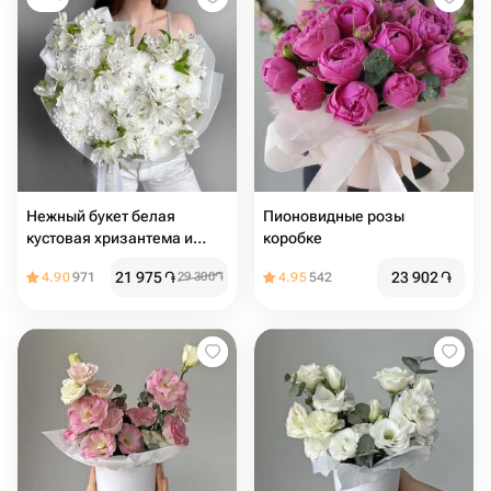
Нежный букет белая
Пионовидные розы
кустовая хризантема и
коробке
альстромерия
21 975
֏
23 902
֏
4.90
971
29 300
֏
4.95
542