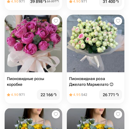
39 898
֏
31 400
֏
4.90
971
44 331
֏
4.90
971
Пионовидные розы
Пионовидная роза
коробке
Джелато Мармелато 😊
22 166
֏
26 771
֏
4.90
971
4.95
542