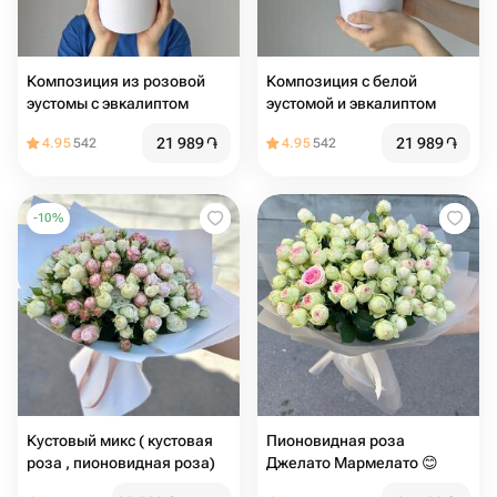
Композиция из розовой
Композиция с белой
эустомы с эвкалиптом
эустомой и эвкалиптом
21 989
֏
21 989
֏
4.95
542
4.95
542
-
10
%
Кустовый микс ( кустовая
Пионовидная роза
роза , пионовидная роза)
Джелато Мармелато 😊