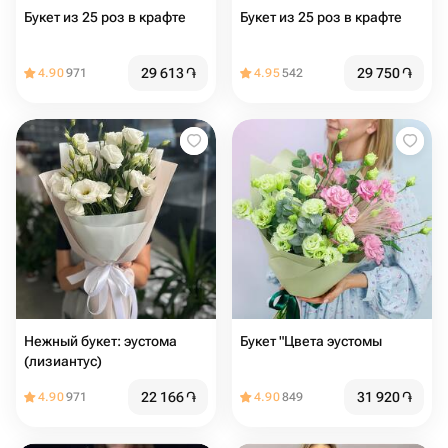
Букет из 25 роз в крафте
Букет из 25 роз в крафте
29 613
֏
29 750
֏
4.90
971
4.95
542
Нежный букет: эустома
Букет "Цвета эустомы
(лизиантус)
22 166
֏
31 920
֏
4.90
971
4.90
849