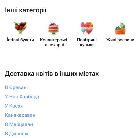
Інші категорії
Їстівні букети
Кондит​ерські
Повітряні
Живі рослини
та пекарні
кульки
Доставка квітів в інших містах
В Єревані
У Нор Харберд
У Касах
Канакераван
В Мерцаван
В Джрвеж