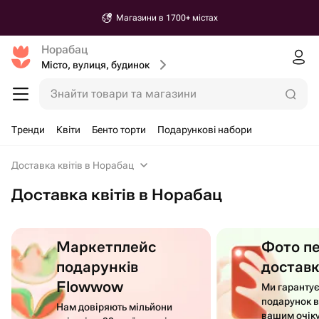
Магазини в 1700+ містах
Норабац
Місто, вулиця, будинок
Знайти товари та магазини
Тренди
Квіти
Бенто торти
Подарункові набори
Доставка квітів в Норабац
Доставка квітів в Норабац
Маркетплейс
Фото п
подарунків
достав
Flowwow
Ми гаранту
подарунок в
Нам довіряють мільйони
вашим очік