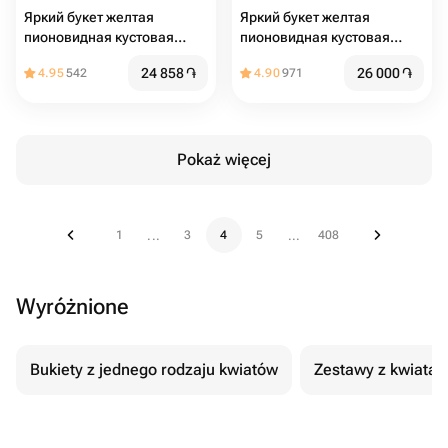
Яркий букет желтая
Яркий букет желтая
пионовидная кустовая
пионовидная кустовая
роза
роза
24 858
֏
26 000
֏
4.95
542
4.90
971
Pokaż więcej
1
3
4
5
408
...
...
Wyróżnione
Bukiety z jednego rodzaju kwiatów
Zestawy z kwiatam