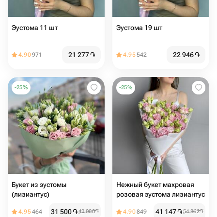
Эустома 11 шт
Эустома 19 шт
21 277
֏
22 946
֏
4.90
971
4.95
542
-
25
%
-
25
%
Букет из эустомы
Нежный букет махровая
(лизиантус)
розовая эустома лизиантус
31 500
֏
41 147
֏
4.95
464
42 000
֏
4.90
849
54 862
֏