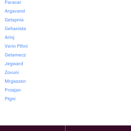
Paracar
Argavand
Getapnia
Gehanista
Arinj
Verin Pthni
Getamecz
Jegward
Zovuni
Mrgaszen
Prosjan
Ptgni