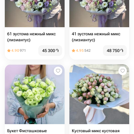
61 эустома нежный микс
41 эустома нежный микс
(лизиантус)
(лизиантус)
45 300
֏
48 750
֏
4.90
971
4.95
542
Букет Фисташковые
Кустовый микс кустовая