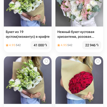
Букет из 19
Нежный букет кустовая
эустом(лизиантус) в крафте
хризантема, розовая
альстромерия и эвкалипт
41 000
֏
22 946
֏
4.95
542
4.95
542