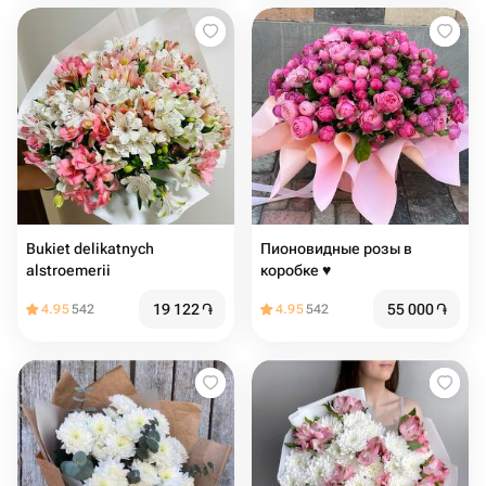
Bukiet delikatnych
Пионовидные розы в
alstroemerii
коробке ♥️
19 122
֏
55 000
֏
4.95
542
4.95
542