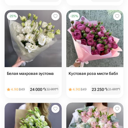
-
25
%
-
25
%
Белая махровая эустома
Кустовая роза мисти бабл
24 000
֏
23 250
֏
4.90
849
32 000
֏
4.90
849
31 000
֏