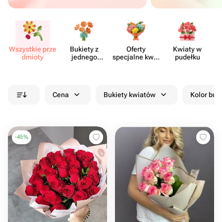
Wszystkie prze​
Bukiety z
Oferty
Kwiaty w
Kw
dmioty
jednego
specjalne kwia​
pudełku
rodzaju
ciarni
kwiatów
Cena
Bukiety kwiatów
Kolor buk
-
45
%