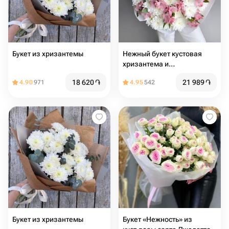
Букет из хризантемы
Нежный букет кустовая
хризантема и
альстромерия
18 620
֏
21 989
֏
4.90
971
4.95
542
Букет из хризантемы
Букет «Нежность» из