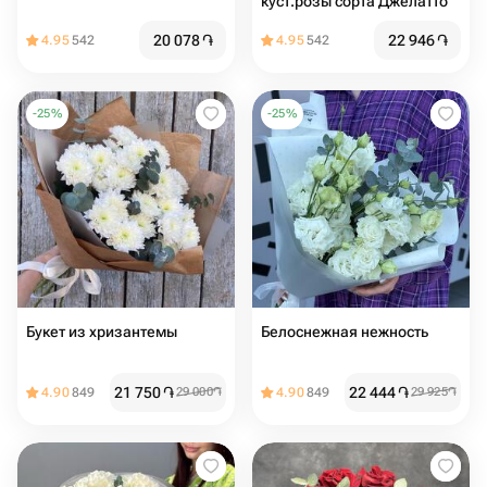
куст.розы сорта Джелатто
20 078
֏
22 946
֏
4.95
542
4.95
542
-
25
%
-
25
%
Букет из хризантемы
Белоснежная нежность
21 750
֏
22 444
֏
4.90
849
29 000
֏
4.90
849
29 925
֏