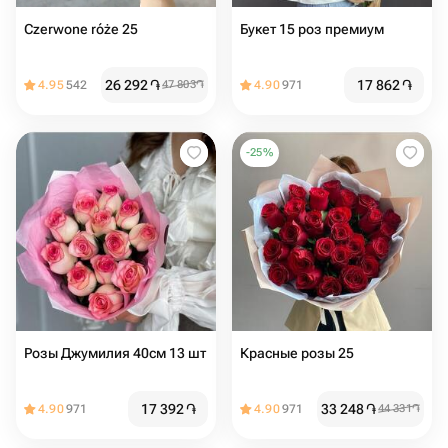
Czerwone róże 25
Букет 15 роз премиум
26 292
֏
17 862
֏
4.95
542
47 803
֏
4.90
971
-
25
%
Розы Джумилия 40см 13 шт
Красные розы 25
17 392
֏
33 248
֏
4.90
971
4.90
971
44 331
֏