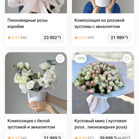
Пионовидные розы
Композиция из розовой
коробке
эустомы с эвкалиптом
23 902
֏
21 989
֏
4.95
542
4.95
542
-
10
%
Композиция с белой
Кустовый микс ( кустовая
эустомой и эвкалиптом
роза , пионовидная роза)
21 989
֏
39 898
֏
4.95
542
4.90
971
44 331
֏