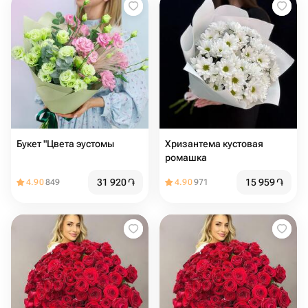
Букет "Цвета эустомы
Хризантема кустовая
ромашка
31 920
֏
15 959
֏
4.90
849
4.90
971