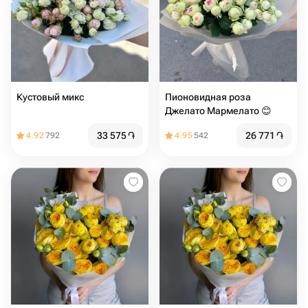
Кустовый микс
Пионовидная роза
Джелато Мармелато 😊
33 575
֏
26 771
֏
4.92
792
4.95
542