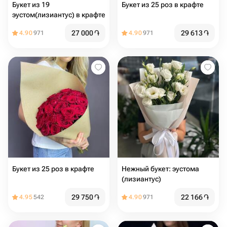
Букет из 19
Букет из 25 роз в крафте
эустом(лизиантус) в крафте
27 000
֏
29 613
֏
4.90
971
4.90
971
Букет из 25 роз в крафте
Нежный букет: эустома
(лизиантус)
29 750
֏
22 166
֏
4.95
542
4.90
971