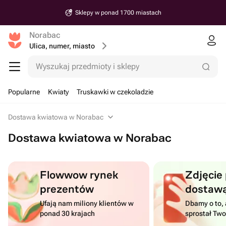
Sklepy w ponad 1700 miastach
Norabac
Ulica, numer, miasto
Wyszukaj przedmioty i sklepy
Popularne
Kwiaty
Truskawki w czekoladzie
Dostawa kwiatowa w Norabac
Dostawa kwiatowa w Norabac
Flowwow rynek
Zdjęcie
prezentów
dostaw
Ufają nam miliony klientów w
Dbamy o to, 
ponad 30 krajach
sprostał Tw