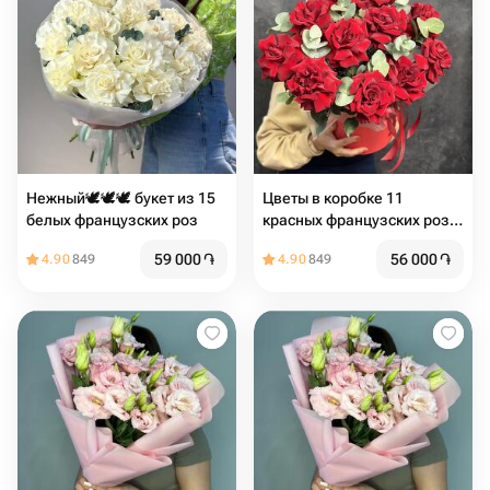
Нежный🕊️🕊️🕊️ букет из 15
Цветы в коробке 11
белых французских роз
красных французских роз с
эвкалиптом
59 000
֏
56 000
֏
4.90
849
4.90
849