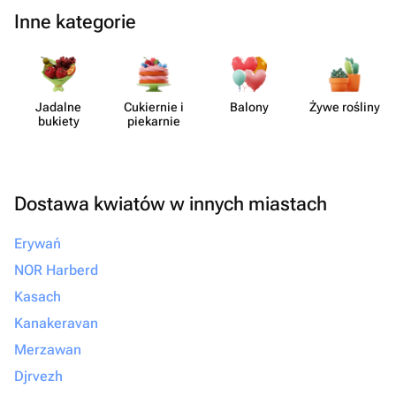
Inne kategorie
Jadalne
Cukiernie i
Balony
Żywe rośliny
bukiety
piekarnie
Dostawa kwiatów w innych miastach
Erywań
NOR Harberd
Kasach
Kanakeravan
Merzawan
Djrvezh