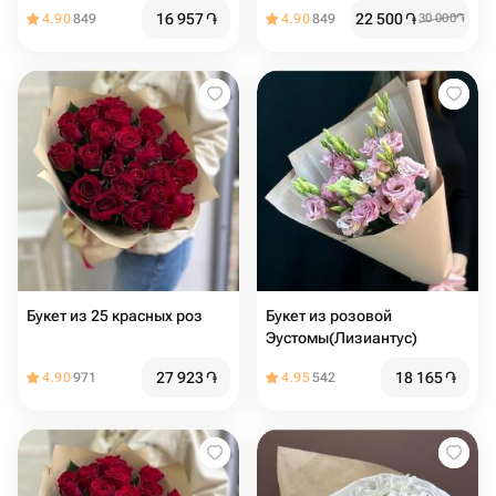
альстромерия и эвкалипт
16 957
֏
22 500
֏
4.90
849
4.90
849
30 000
֏
Букет из 25 красных роз
Букет из розовой
Эустомы(Лизиантус)
27 923
֏
18 165
֏
4.90
971
4.95
542