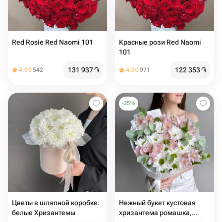
Red Rosie Red Naomi 101
Красные рози Red Naomi
101
131 937
֏
122 353
֏
4.95
542
4.90
971
-
25
%
Цвeты в шляпной коробке:
Нежный букет кустовая
белые Хризантемы
хризантема ромашка,