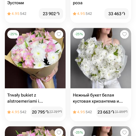
Эустоми
роза
23 902
֏
33 463
֏
4.95
542
4.95
542
-
25
%
-
25
%
Trwały bukiet z
Нежный букет белая
alstroemeriami i
кустовая хризантема и
chryzantemami
альстромерия
20 795
֏
23 663
֏
4.95
542
27 727
֏
4.95
542
31 550
֏
-
25
%