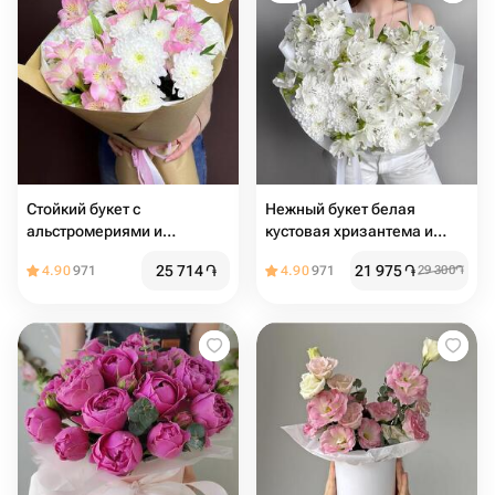
Стойкий букет с
Нежный букет белая
альстромериями и
кустовая хризантема и
хризантемами
альстромерия
25 714
֏
21 975
֏
4.90
971
4.90
971
29 300
֏