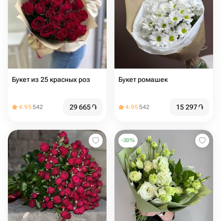
Букет из 25 красных роз
Букет ромашек
29 665
֏
15 297
֏
4.95
542
4.95
542
-
30
%