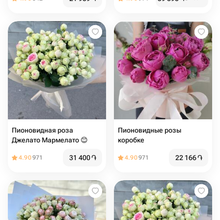
Пионовидная роза
Пионовидные розы
Джелато Мармелато 😊
коробке
31 400
֏
22 166
֏
4.90
971
4.90
971