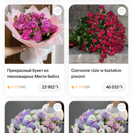
Прекрасный букет из
Czerwone róże w kształcie
пионовидных Мисти Баблз
piwonii
23 902
֏
46 033
֏
4.95
542
4.94
236