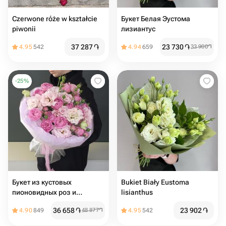
Czerwone róże w kształcie
Букет Белая Эустома
piwonii
лизиантус
37 287
֏
23 730
֏
4.95
542
4.94
659
33 900
֏
-
25
%
Букет из кустовых
Bukiet Biały Eustoma
пионовидных роз и
lisianthus
эустомы
36 658
֏
23 902
֏
4.90
849
48 877
֏
4.95
542