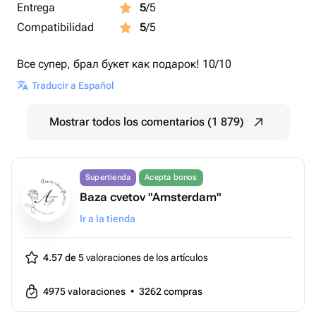
Entrega
5
/5
Compatibilidad
5
/5
Все супер, брал букет как подарок! 10/10
Traducir a Español
Mostrar todos los comentarios (1 879)
Supertienda
Acepta bonos
Baza cvetov "Amsterdam"
Ir a la tienda
4.57 de 5
valoraciones de los artículos
4975
valoraciones
•
3262
compras