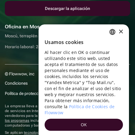
Descargar la aplicación
Oficina en Moscú
×
Moscú, terraplén Sadovnicheskaya, 9, sala 2/3
Usamos cookies
RUSSIAN
Horario laboral: 24 horas
Al hacer clic en OK o continuar
ENGLISH
utilizando este sitio web, usted
UKRAINIAN
acepta el tratamiento de sus datos
personales mediante el uso de
© Flowwow, inc
PORTUGUESE
cookies, incluidos los servicios
"Yandex Metrica" y "Top Mail.ru",
Condiciones
SPANISH
con el fin de analizar el uso del sitio
Política de protección y privacidad de datos
web y mejorar nuestros servicios.
HUNGARIAN
Para obtener más información,
ITALIAN
consulte la
Política de Cookies de
La empresa lleva a cabo su actividad en el ámbito de las TI: prestación
de servicios en Internet para la publicación de ofertas (anuncios) de
Flowwow
FRENCH
vendedores para la venta de artículos. Acceder a la
información sobre
los programas
incluidos en el registro de programas rusos para
OK
TURKISH
computadoras y bases de datos.
Se aplican
tecnologías de recomendación