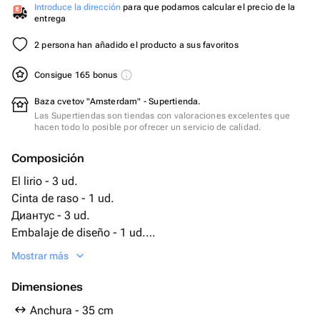
Introduce la dirección
para que podamos calcular el precio de la
entrega
2 persona han añadido el producto a sus favoritos
Consigue 165 bonus
Baza cvetov "Amsterdam" - Supertienda.
Las Supertiendas son tiendas con valoraciones excelentes que
hacen todo lo posible por ofrecer un servicio de calidad.
Composición
El lirio - 3 ud.
Cinta de raso - 1 ud.
Диантус - 3 ud.
Embalaje de diseño - 1 ud.
Francesa rosa - 2 ud.
Mostrar más
Dimensiones
Anchura - 35 cm