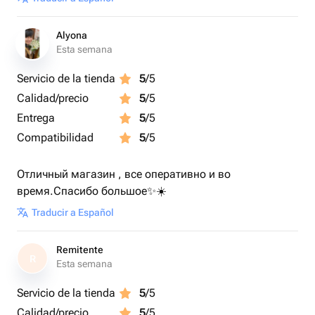
Alyona
Esta semana
Servicio de la tienda
5
/5
Calidad/precio
5
/5
Entrega
5
/5
Compatibilidad
5
/5
Отличный магазин , все оперативно и во
время.Спасибо большое✨☀️
Traducir a Español
Remitente
R
Esta semana
Servicio de la tienda
5
/5
Calidad/precio
5
/5