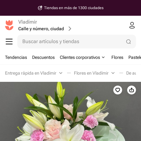
Tiendas en más de 1300 ciudades
Vladímir
Calle y número, ciudad
Buscar artículos y tiendas
Tendencias
Descuentos
Clientes corporativos
Flores
Pastel
Entrega rápida en Vladímir
Flores en Vladímir
De auto