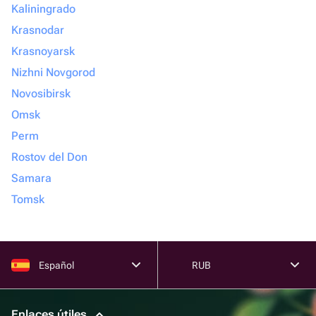
Kaliningrado
Krasnodar
Krasnoyarsk
Nizhni Novgorod
Novosibirsk
Omsk
Perm
Rostov del Don
Samara
Tomsk
Español
RUB
Enlaces útiles