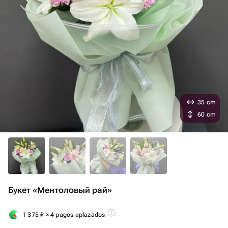
35 cm
60 cm
Букет «Ментоловый рай»
1 375
₽
× 4 pagos aplazados