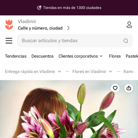
Tiendas en más de 1300 ciudades
Vladímir
Calle y número, ciudad
Buscar artículos y tiendas
Tendencias
Descuentos
Clientes corporativos
Flores
Pastel
Entrega rápida en Vladímir
Flores en Vladímir
Ramos c