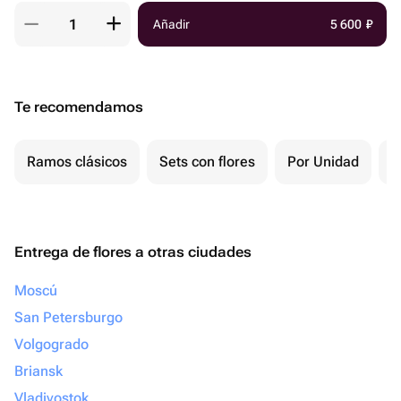
Añadir
5 600
₽
Te recomendamos
Ramos clásicos
Sets con flores
Por Unidad
F
Entrega de flores a otras ciudades
Moscú
San Petersburgo
Volgogrado
Briansk
Vladivostok