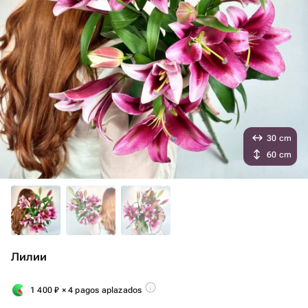
30 cm
60 cm
Лилии
1 400
₽
× 4 pagos aplazados