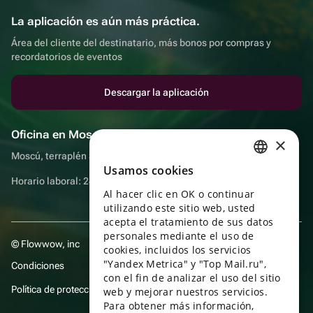
La aplicación es aún más práctica.
Área del cliente del destinatario, más bonos por compras y
recordatorios de eventos
Descargar la aplicación
Oficina en Moscú
×
Moscú, terraplén Sadovnicheskaya, 9, sala 2/3
Usamos cookies
RUSSIAN
Horario laboral: 24 horas
Al hacer clic en OK o continuar
ENGLISH
utilizando este sitio web, usted
UKRAINIAN
acepta el tratamiento de sus datos
personales mediante el uso de
© Flowwow, inc
PORTUGUESE
cookies, incluidos los servicios
"Yandex Metrica" y "Top Mail.ru",
Condiciones
SPANISH
con el fin de analizar el uso del sitio
Política de protección y privacidad de datos
web y mejorar nuestros servicios.
HUNGARIAN
Para obtener más información,