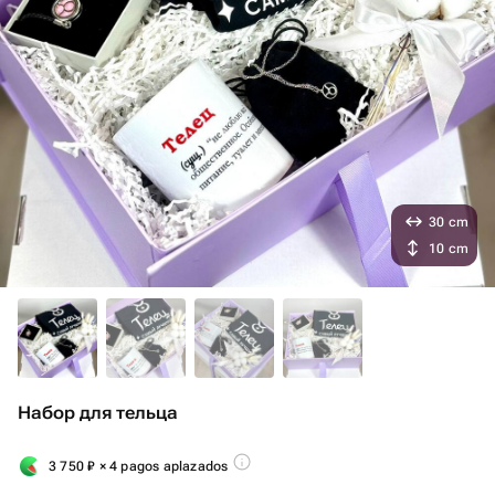
30 cm
10 cm
Набор для тельца
3 750
₽
× 4 pagos aplazados