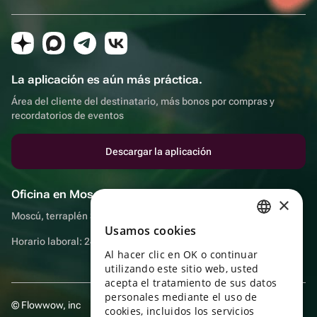
La aplicación es aún más práctica.
Área del cliente del destinatario, más bonos por compras y
recordatorios de eventos
Descargar la aplicación
Oficina en Moscú
×
Moscú, terraplén Sadovnicheskaya, 9, sala 2/3
Usamos cookies
RUSSIAN
Horario laboral: 24 horas
Al hacer clic en OK o continuar
ENGLISH
utilizando este sitio web, usted
UKRAINIAN
acepta el tratamiento de sus datos
personales mediante el uso de
© Flowwow, inc
PORTUGUESE
cookies, incluidos los servicios