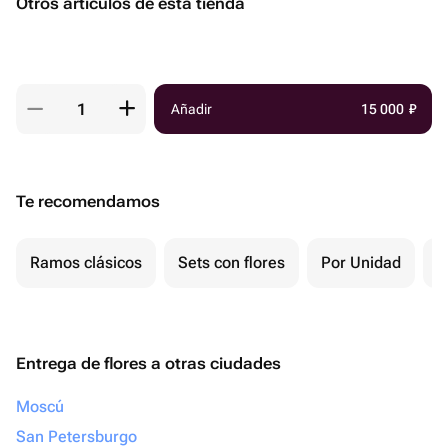
Otros artículos de esta tienda
Añadir
15 000
₽
Te recomendamos
Ramos clásicos
Sets con flores
Por Unidad
F
Entrega de flores a otras ciudades
Moscú
San Petersburgo