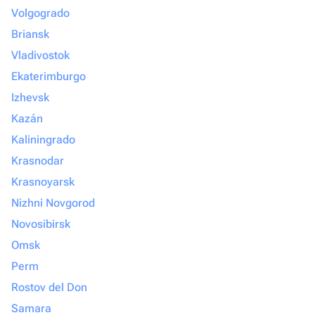
Volgogrado
Briansk
Vladivostok
Ekaterimburgo
Izhevsk
Kazán
Kaliningrado
Krasnodar
Krasnoyarsk
Nizhni Novgorod
Novosibirsk
Omsk
Perm
Rostov del Don
Samara