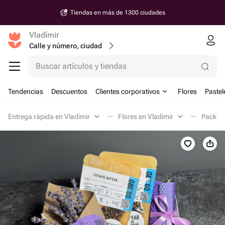
Tiendas en más de 1300 ciudades
Vladímir
Calle y número, ciudad
Buscar artículos y tiendas
Tendencias
Descuentos
Clientes corporativos
Flores
Pastel
Entrega rápida en Vladímir
Flores en Vladímir
Pack re