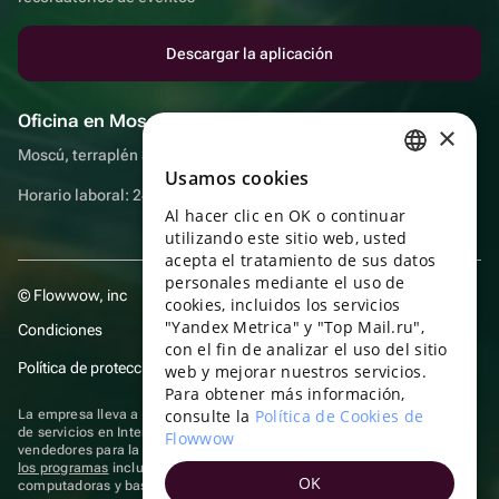
Descargar la aplicación
Oficina en Moscú
×
Moscú, terraplén Sadovnicheskaya, 9, sala 2/3
Usamos cookies
RUSSIAN
Horario laboral: 24 horas
Al hacer clic en OK o continuar
ENGLISH
utilizando este sitio web, usted
UKRAINIAN
acepta el tratamiento de sus datos
personales mediante el uso de
© Flowwow, inc
PORTUGUESE
cookies, incluidos los servicios
"Yandex Metrica" y "Top Mail.ru",
Condiciones
SPANISH
con el fin de analizar el uso del sitio
Política de protección y privacidad de datos
web y mejorar nuestros servicios.
HUNGARIAN
Para obtener más información,
ITALIAN
consulte la
Política de Cookies de
La empresa lleva a cabo su actividad en el ámbito de las TI: prestación
de servicios en Internet para la publicación de ofertas (anuncios) de
Flowwow
FRENCH
vendedores para la venta de artículos. Acceder a la
información sobre
los programas
incluidos en el registro de programas rusos para
OK
TURKISH
computadoras y bases de datos.