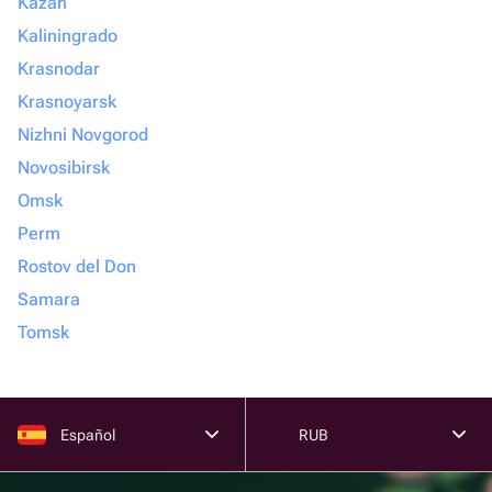
Kazán
Kaliningrado
Krasnodar
Krasnoyarsk
Nizhni Novgorod
Novosibirsk
Omsk
Perm
Rostov del Don
Samara
Tomsk
Español
RUB