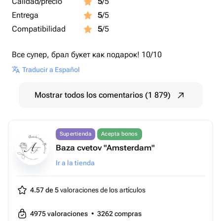
Calidad/precio
5
/5
Entrega
5
/5
Compatibilidad
5
/5
Все супер, брал букет как подарок! 10/10
Traducir a Español
Mostrar todos los comentarios (1 879)
Supertienda
Acepta bonos
Baza cvetov "Amsterdam"
Ir a la tienda
4.57 de 5
valoraciones de los artículos
4975
valoraciones
•
3262
compras