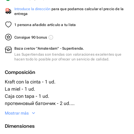
Introduce la dirección
para que podamos calcular el precio de la
entrega
1 persona añadido artículo a tu lista
Consigue 90 bonus
Baza cvetov "Amsterdam" - Supertienda.
Las Supertiendas son tiendas con valoraciones excelentes que
hacen todo lo posible por ofrecer un servicio de calidad.
Composición
Kraft con la cinta - 1 ud.
La miel - 1 ud.
Caja con tapa - 1 ud.
протеиновый батончик - 2 ud.
свечка ручной работы - 3 ud.
Mostrar más
веточки лаванды - 11 ud.
чай весовой китай элитный 15 гр - 2 ud.
Dimensiones