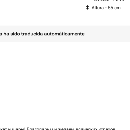
Altura - 55 cm
ina ha sido traducida automáticamente
укет и шары! Благодарим и желаем всяческих успехов