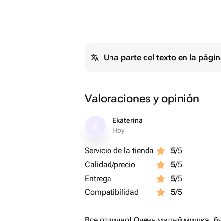
Una parte del texto en la pág
Valoraciones y opinión
Ekaterina
E
Hoy
Servicio de la tienda
5
/5
Calidad/precio
5
/5
Entrega
5
/5
Compatibilidad
5
/5
Все отлично! Очень милый мишка, б