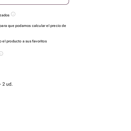
azados
para que podamos calcular el precio de
 el producto a sus favoritos
 2 ud.
 - 2 ud.
идная - 5 ud.
de diseño - 1 ud.