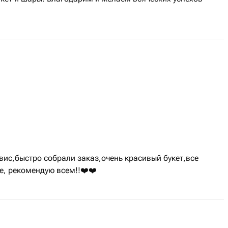
вис,быстро собрали заказ,очень красивый букет,все
, рекомендую всем!!❤️❤️