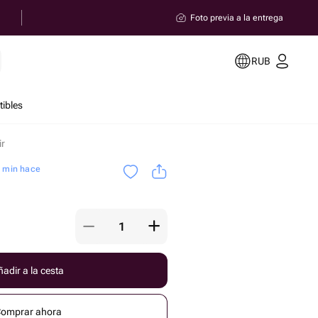
Foto previa a la entrega
RUB
ibles
ir
5 min hace
adir a la cesta
omprar ahora