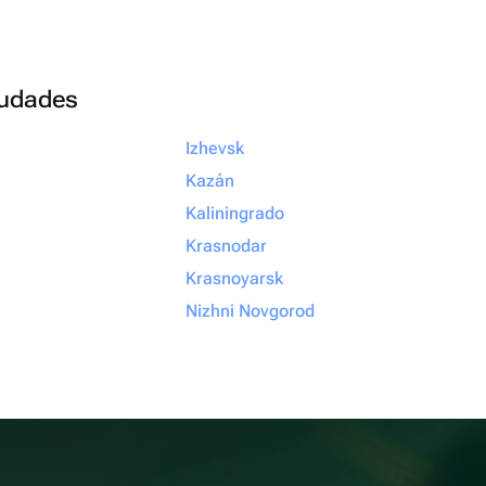
ciudades
Izhevsk
Kazán
Kaliningrado
Krasnodar
Krasnoyarsk
Nizhni Novgorod