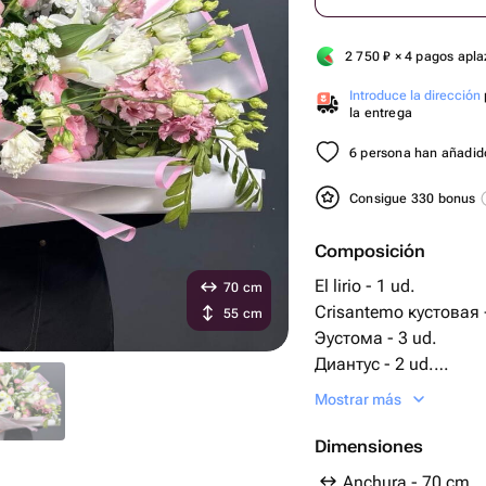
2 750
₽
× 4 pagos apl
Introduce la dirección
la entrega
6 persona han añadido
Consigue 330 bonus
Composición
El lirio - 1 ud.
70 cm
Crisantemo кустовая -
55 cm
Эустома - 3 ud.
Диантус - 2 ud.
Pocos pistacho molido
Mostrar más
Rosa кустовая пионов
Embalaje 
Dimensiones
Anchura - 70 cm