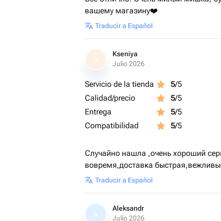
вашему магазину❤️
Traducir a Español
Kseniya
K
Julio 2026
Servicio de la tienda
5
/5
Calidad/precio
5
/5
Entrega
5
/5
Compatibilidad
5
/5
Случайно нашла ,очень хороший сер
вовремя,доставка быстрая,вежливые
Traducir a Español
Aleksandr
A
Julio 2026