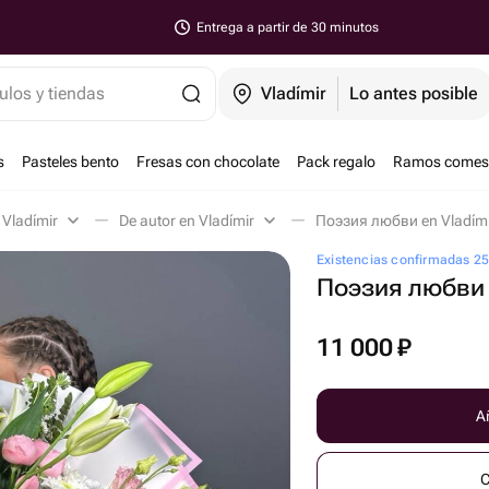
Entrega a partir de 30 minutos
ulos y tiendas
Vladímir
Lo antes posible
s
Pasteles bento
Fresas con chocolate
Pack regalo
Ramos comest
 Vladímir
De autor en Vladímir
Поэзия любви en Vladím
Existencias confirmadas 2
Поэзия любви
11 000
₽
Añ
C