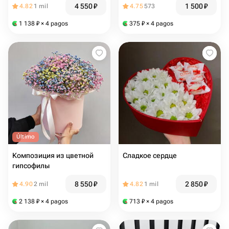
4 550
₽
1 500
₽
4.82
1 mil
4.75
573
1 138
₽
× 4 pagos
375
₽
× 4 pagos
Último
Композиция из цветной
Сладкое сердце
гипсофилы
8 550
₽
2 850
₽
4.90
2 mil
4.82
1 mil
2 138
₽
× 4 pagos
713
₽
× 4 pagos