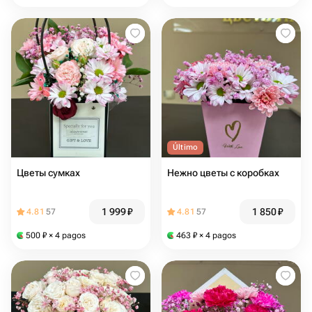
Último
Цветы сумках
Нежно цветы с коробках
1 999
₽
1 850
₽
4.81
57
4.81
57
500
₽
× 4 pagos
463
₽
× 4 pagos