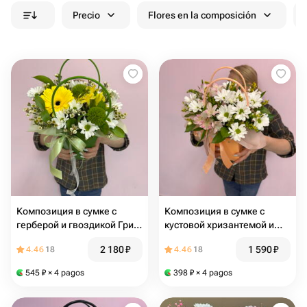
Precio
Flores en la composición
Композиция в сумке с
Композиция в сумке с
герберой и гвоздикой Грин
кустовой хризантемой и
трик
альстромерией
2 180
₽
1 590
₽
4.46
18
4.46
18
545
₽
× 4 pagos
398
₽
× 4 pagos