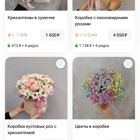
Хризантемы в сумочке
Коробка с пионовидными
розами
1 650
₽
4 550
₽
4.75
573
4.90
2 mil
413
₽
× 4 pagos
1 138
₽
× 4 pagos
Коробка кустовых роз с
Цветы в коробке
хризантемой