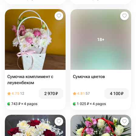
Сумочка комплимент с
Сумочка цветов
леувенбеком
2 970
₽
4 100
₽
4.75
12
4.81
57
743
₽
× 4 pagos
1 025
₽
× 4 pagos