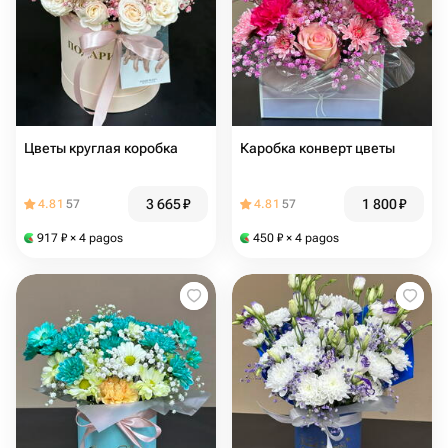
Цветы круглая коробка
Каробка конверт цветы
3 665
₽
1 800
₽
4.81
57
4.81
57
917
₽
× 4 pagos
450
₽
× 4 pagos