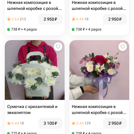
Нежная композиция в
Нежная композиция в
шляпной коробке с розой
шляпной коробке с розой
Эквадор
Эквадор
2 950
₽
2 950
₽
3.64
213
4.46
18
738
₽
× 4 pagos
738
₽
× 4 pagos
Сумочка с хризантемой и
Нежная композиция в
эвкалиптом
шляпной коробке с розой
Эквадор
3 100
₽
2 950
₽
4.46
18
3.44
129
775
₽
× 4 pagos
738
₽
× 4 pagos