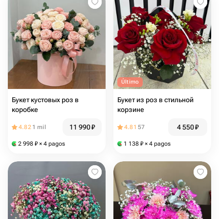
Último
Букет кустовых роз в
Букет из роз в стильной
коробке
корзине
11 990
₽
4 550
₽
4.82
1 mil
4.81
57
2 998
₽
× 4 pagos
1 138
₽
× 4 pagos