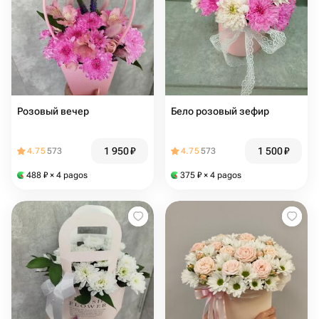
Розовый вечер
Бело розовый зефир
1 950
₽
1 500
₽
4.75
573
4.75
573
488
₽
× 4 pagos
375
₽
× 4 pagos