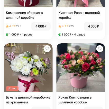
Композиция сборная в
Кустовая Роза в шляпной
шляпной коробке
коробке
4 000
₽
4 000
₽
4.72
225
4.72
225
1 000
₽
× 4 pagos
1 000
₽
× 4 pagos
Último
Букет в шляпной коробочке
Яркая Композиция в
из хризантем
шляпной коробке