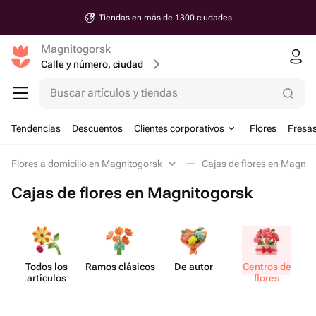
Tiendas en más de 1300 ciudades
Magnitogorsk
Calle y número, ciudad
Buscar artículos y tiendas
Tendencias
Descuentos
Clientes corporativos
Flores
Fresas
Flores a domicilio en Magnitogorsk
Cajas de flores en Magnit
Cajas de flores en Magnitogorsk
Todos los
Ramos clásicos
De autor
Centros de
artículos
flores