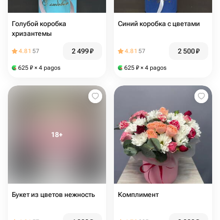
Голубой коробка
Синий коробка с цветами
хризантемы
2 499
₽
2 500
₽
4.81
57
4.81
57
625
₽
× 4 pagos
625
₽
× 4 pagos
Букет из цветов нежность
Комплимент