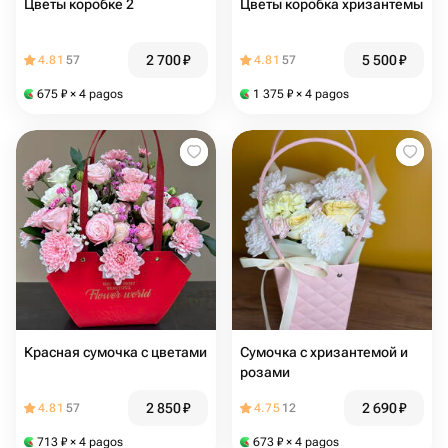
Цветы коробке 2
Цветы коробка хризантемы
2 700
₽
5 500
₽
4.81
57
4.81
57
675
₽
× 4 pagos
1 375
₽
× 4 pagos
Красная сумочка с цветами
Сумочка с хризантемой и
розами
2 850
₽
2 690
₽
4.81
57
4.75
12
713
₽
× 4 pagos
673
₽
× 4 pagos