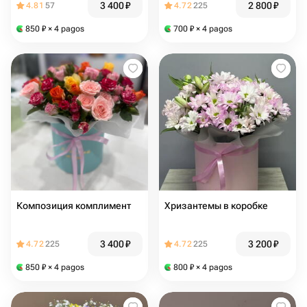
3 400
₽
2 800
₽
4.81
57
4.72
225
850
₽
× 4 pagos
700
₽
× 4 pagos
Композиция комплимент
Хризантемы в коробке
3 400
₽
3 200
₽
4.72
225
4.72
225
850
₽
× 4 pagos
800
₽
× 4 pagos