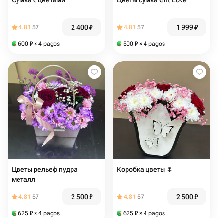
Сумка с цветами
Цветы сумка Gift Love
2 400
₽
1 999
₽
4.81
57
4.81
57
600
₽
× 4 pagos
500
₽
× 4 pagos
Цветы рельеф пудра
Коробка цветы 🌷
металл
2 500
₽
2 500
₽
4.81
57
4.81
57
625
₽
× 4 pagos
625
₽
× 4 pagos