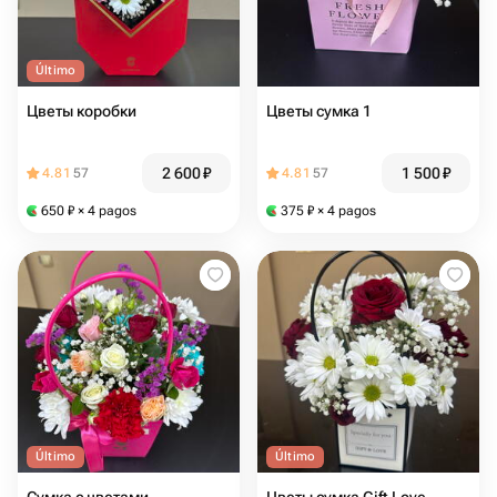
Último
Цветы коробки
Цветы сумка 1
2 600
₽
1 500
₽
4.81
57
4.81
57
650
₽
× 4 pagos
375
₽
× 4 pagos
Último
Último