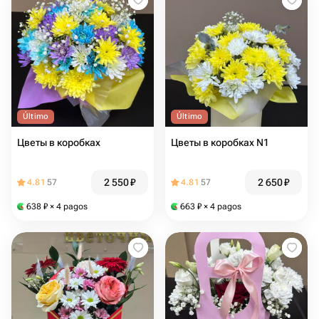
Último
Último
Цветы в коробках
Цветы в коробках N1
2 550
₽
2 650
₽
4.81
57
4.81
57
638
₽
× 4 pagos
663
₽
× 4 pagos