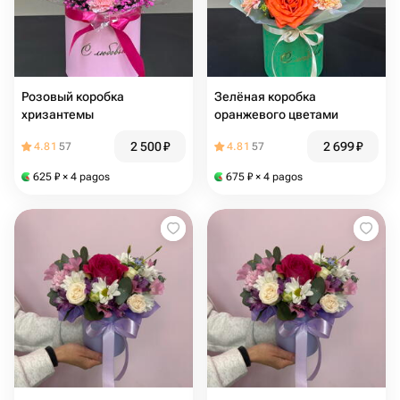
Розовый коробка
Зелёная коробка
хризантемы
оранжевого цветами
2 500
₽
2 699
₽
4.81
57
4.81
57
625
₽
× 4 pagos
675
₽
× 4 pagos