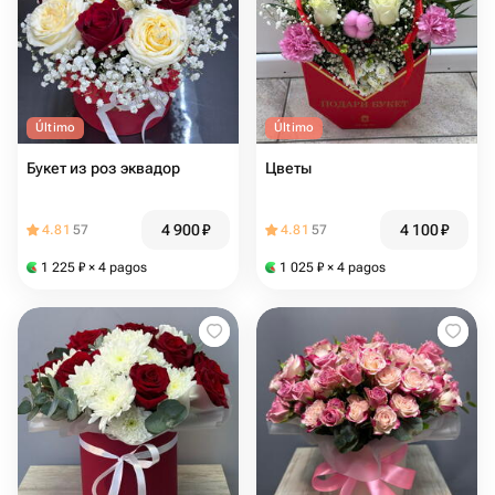
Último
Último
Букет из роз эквадор
Цветы
4 900
₽
4 100
₽
4.81
57
4.81
57
1 225
₽
× 4 pagos
1 025
₽
× 4 pagos