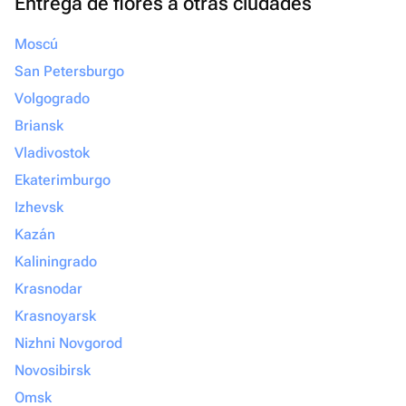
Entrega de flores a otras ciudades
Moscú
San Petersburgo
Volgogrado
Briansk
Vladivostok
Ekaterimburgo
Izhevsk
Kazán
Kaliningrado
Krasnodar
Krasnoyarsk
Nizhni Novgorod
Novosibirsk
Omsk