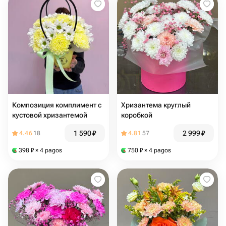
Композиция комплимент с
Хризантема круглый
кустовой хризантемой
коробкой
1 590
₽
2 999
₽
4.46
18
4.81
57
398
₽
× 4 pagos
750
₽
× 4 pagos