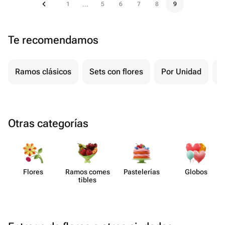
1
5
6
7
8
9
...
Te recomendamos
Ramos clásicos
Sets con flores
Por Unidad
P
Otras categorías
Flores
Ramos comes​
Paste​lerías
Globos
tibles