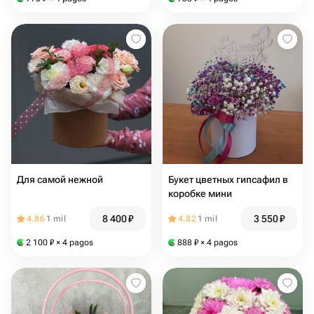
Для самой нежной
Букет цветных гипсафил в
коробке мини
8 400
₽
3 550
₽
4.86
1 mil
4.82
1 mil
2 100
₽
× 4 pagos
888
₽
× 4 pagos