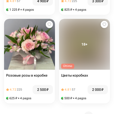
4 900
₽
3 300
₽
4.81
57
4.72
225
1 225
₽
× 4 pagos
825
₽
× 4 pagos
Último
Розовые розы в коробке
Цветы коробках
2 500
₽
2 000
₽
4.72
225
4.81
57
625
₽
× 4 pagos
500
₽
× 4 pagos