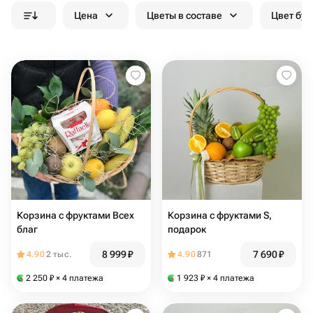
Цена
Цветы в составе
Цвет бук
Корзина с фруктами Всех
Корзина с фруктами S,
благ
подарок
8 999
₽
7 690
₽
4.90
2 тыс.
4.90
871
2 250
₽
× 4 платежа
1 923
₽
× 4 платежа