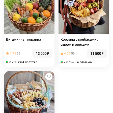
Витаминная корзина
Корзина с колбасами ,
сыром и орехами
13 000
₽
11 500
₽
4.75
55
4.75
55
3 250
₽
× 4 платежа
2 875
₽
× 4 платежа