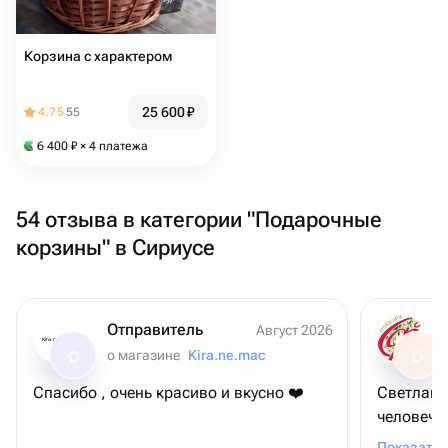
Корзина с характером
25 600
₽
4.75
55
6 400
₽
× 4 платежа
54 отзыва в категории "Подарочные
корзины" в Сириусе
Отправитель
Август 2026
Kira.ne.mac
о магазине
Kira.ne.mac
О
О
Спасибо , очень красиво и вкусно ❤️
Светлана
человечн
всяких по
Показать 