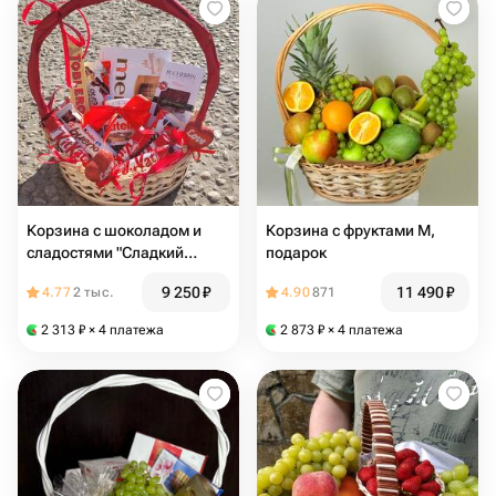
Корзина с шоколадом и
Корзина с фруктами М,
сладостями "Сладкий
подарок
сюрприз"
9 250
₽
11 490
₽
4.77
2 тыс.
4.90
871
2 313
₽
× 4 платежа
2 873
₽
× 4 платежа