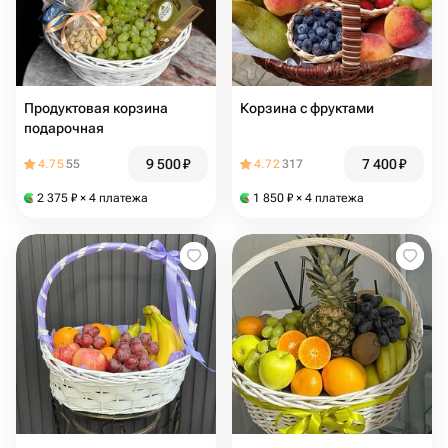
Продуктовая корзина
Корзина с фруктами
подарочная
9 500
₽
7 400
₽
4.75
55
4.72
317
2 375
₽
× 4 платежа
1 850
₽
× 4 платежа