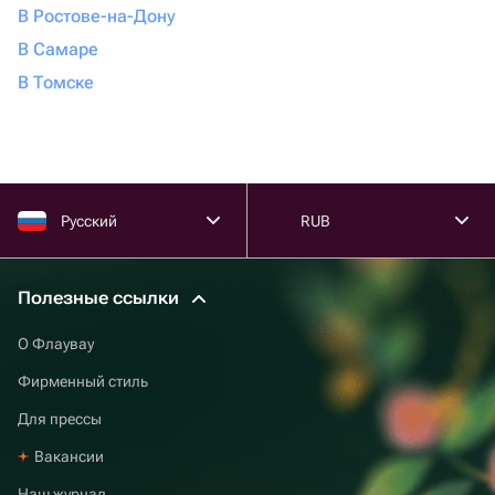
В Ростове-на-Дону
В Самаре
В Томске
Русский
RUB
Полезные ссылки
О Флаувау
Фирменный стиль
Для прессы
Вакансии
Наш журнал