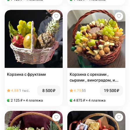
Корзина с фруктами
Корзина с орехами ,
сырами , виноградом, и
грушами
8 500
₽
19 500
₽
4.88
1 тыс.
4.75
55
2 125
₽
× 4 платежа
4 875
₽
× 4 платежа