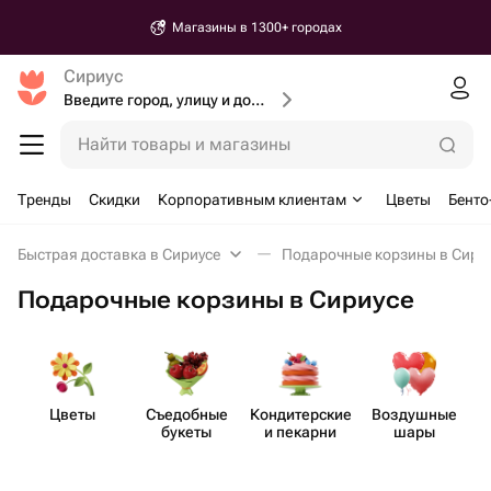
Магазины в 1300+ городах
Сириус
Введите город, улицу и дом доставки
Найти товары и магазины
Тренды
Скидки
Корпоративным клиентам
Цветы
Бенто
Быстрая доставка в Сириусе
Подарочные корзины в Сири
Подарочные корзины в Сириусе
Цветы
Съедобные
Кондит​ерские
Воздушные
букеты
и пекарни
шары