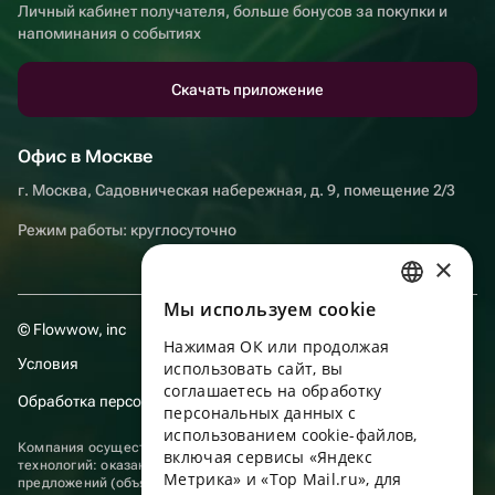
Личный кабинет получателя, больше бонусов за покупки и
напоминания о событиях
Скачать приложение
Офис в Москве
г. Москва, Садовническая набережная, д. 9, помещение 2/3
Режим работы: круглосуточно
×
Мы используем сookie
RUSSIAN
© Flowwow, inc
Нажимая ОК или продолжая
ENGLISH
Условия
использовать сайт, вы
UKRAINIAN
соглашаетесь на обработку
Обработка персональных данных
персональных данных с
PORTUGUESE
использованием cookie-файлов,
Компания осуществляет деятельность в области информационных
включая сервисы «Яндекс
SPANISH
технологий: оказание услуг в сети “Интернет” по размещению
Метрика» и «Top Mail.ru», для
предложений (объявлений) продавцов о реализации товаров.