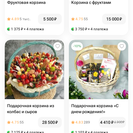
Фруктовая корзина
Корзина с фруктами
5 500
₽
15 000
₽
4.89
5 тыс.
4.75
55
1 375
₽
× 4 платежа
3 750
₽
× 4 платежа
-
10
%
Подарочная корзина из
Подарочная корзина «С
колбас и сыров
днем рождения!»
28 500
₽
4 410
₽
4.75
55
4.83
289
4 900
₽
7 125
₽
× 4 платежа
1 103
₽
× 4 платежа