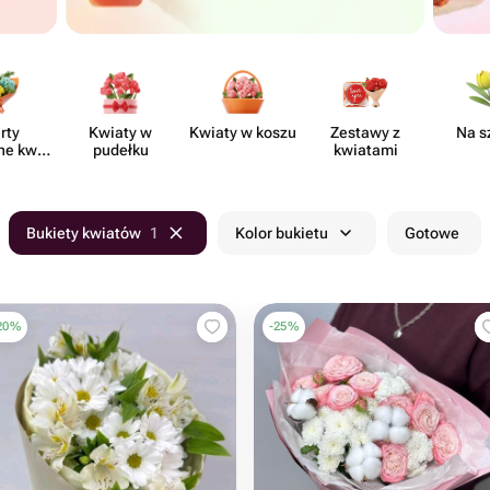
rty
Kwiaty w
Kwiaty w koszu
Zestawy z
Na s
ne kwia​
pudełku
kwiatami
rni
Bukiety kwiatów
1
Kolor bukietu
Gotowe
20
%
-
25
%