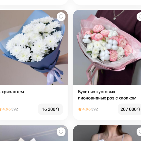
5 хризантем
Букет из кустовых
пионовидных роз с хлопком
16 200
֏
207 000
֏
4.96
392
4.96
392