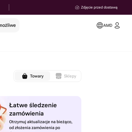
Zdjęcie przed dostawą
 możliwe
AMD
Towary
Sklepy
Łatwe śledzenie
zamówienia
Otrzymuj aktualizacje na bieżąco,
od złożenia zamówienia po