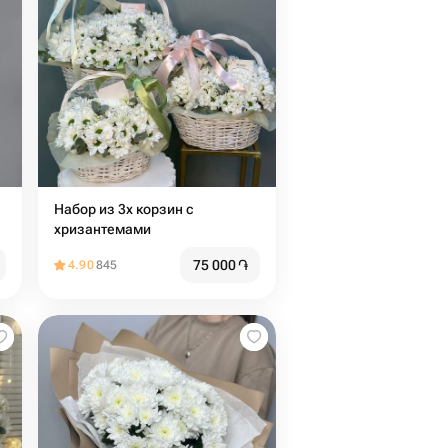
Набор из 3х корзин с
хризантемами
75 000
֏
4.90
845