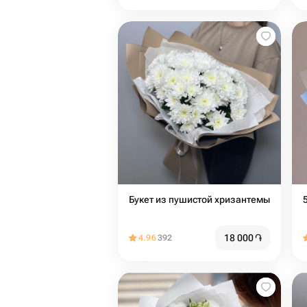
Букет из пушистой хризантемы
18 000
֏
4.96
392