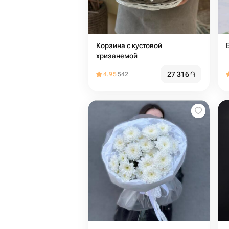
Корзина с кустовой
хризанемой
27 316
֏
4.95
542