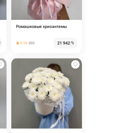
Ромашковые хризантемы
21 942
֏
֏
4.96
392