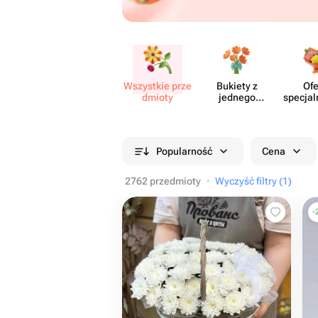
Wszystkie prze​
Bukiety z
Ofe
dmioty
jednego
specjal
rodzaju
cia
kwiatów
Popularność
Cena
2762 przedmioty
·
Wyczyść filtry (1)
-