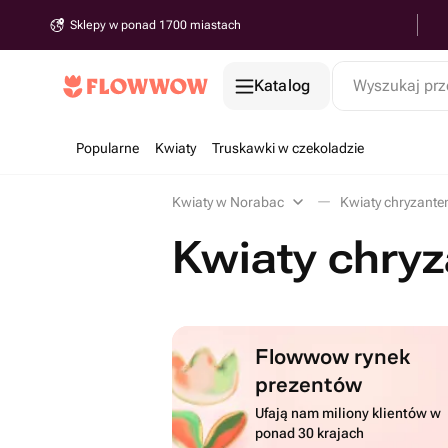
Sklepy w ponad 1700 miastach
Katalog
Wyszukaj prz
Popularne
Kwiaty
Truskawki w czekoladzie
Kwiaty w Norabac
Kwiaty chryzant
Kwiaty chry
Flowwow rynek
prezentów
Ufają nam miliony klientów w
ponad 30 krajach