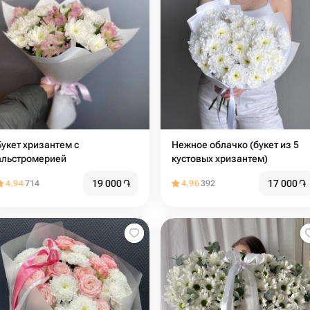
Букет хризантем с
Нежное облачко (букет из 5
альстромерией
кустовых хризантем)
19 000
֏
17 000
֏
4.94
714
4.96
392