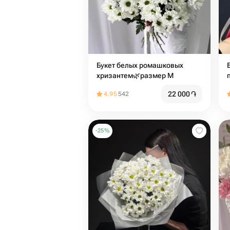
Букет белых ромашковых
хризантем🌿размер М
22 000
֏
4.95
542
-
25
%