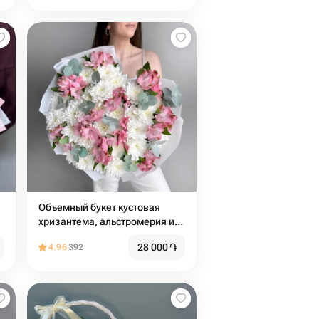
Объемный букет кустовая
хризантема, альстромерия и
эвкалипт
28 000
֏
4.96
392