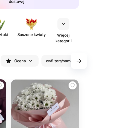
dostawę
ztuki
Suszone kwiaty
Więcej
kategorii
Ocena
cv/filters/name_fast_delivery
Rabaty