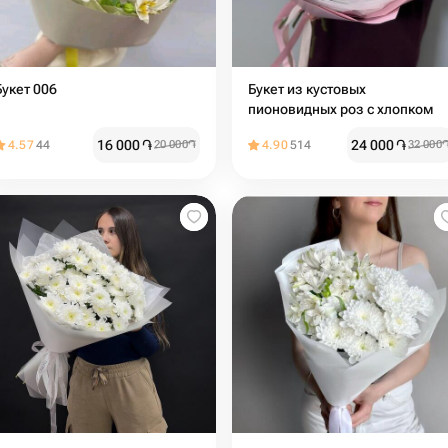
Букет 006
Букет из кустовых
пионовидных роз с хлопком
16 000
֏
24 000
֏
4.57
44
20 000
֏
4.90
514
32 000