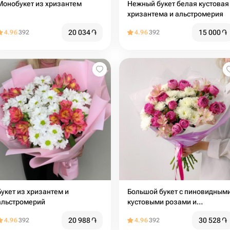
Монобукет из хризантем
Нежный букет белая кустовая
хризантема и альстромерия
20 034
֏
15 000
֏
4.96
392
4.96
392
Букет из хризантем и
Большой букет с пиновидным
альстромерий
кустовыми розами и
хризантемой
20 988
֏
30 528
֏
4.96
392
4.96
392