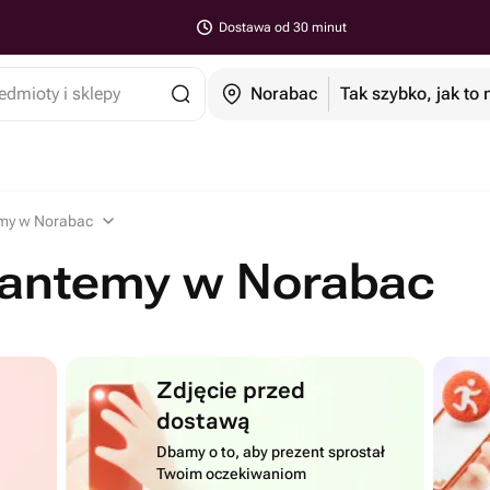
Dostawa od 30 minut
edmioty i sklepy
Norabac
Tak szybko, jak to
emy w Norabac
zantemy w Norabac
Zdjęcie przed
dostawą
Dbamy o to, aby prezent sprostał
Twoim oczekiwaniom