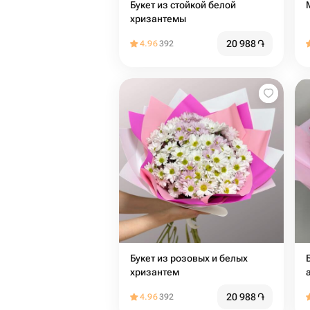
Букет из стойкой белой
хризантемы
20 988
֏
4.96
392
Букет из розовых и белых
хризантем
20 988
֏
4.96
392