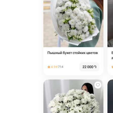
Пышный букет стойких цветов
22 000
֏
4.94
714