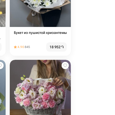
Букет из пушистой хризантемы
р
18 952
֏
4.90
845