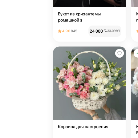
Букет из хризантемы
ромашкой s
24 000
֏
4.90
845
32 000
֏
-
Корзина для настроения