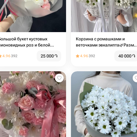
Большой букет кустовых
Корзина с ромашками и
пионовидных роз и белой
веточками эвкалипта🌿Разме
хризантемы
М
25 000
֏
40 000
֏
4.96
392
4.96
392