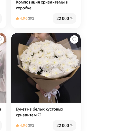
Композиция хризантемы в
коробке
22 000
֏
4.96
392
и
Букет из белых кустовых
хризантем 🤍
22 000
֏
4.96
392