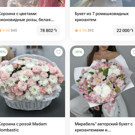
Корзина с цветами:
Букет из 7 ромашковидных
пионовидные розы, белая
хризантем
хризантема, диантус и веточки
78 802
֏
22 000
֏
4.90
845
4.96
392
эвкалипта🌸Размер М
25
%
-
25
%
Корзина с розой Madam
Мирабель" авторский букет с
Bombastic
хризантемами и