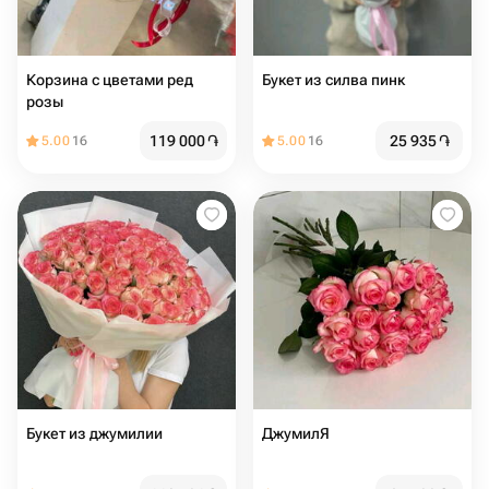
Корзина с цветами ред
Букет из силва пинк
розы
119 000
֏
25 935
֏
5.00
16
5.00
16
Букет из джумилии
ДжумилЯ