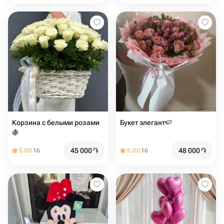
Корзина с белыми розами️
Букет элегант🍉
🍇
45 000
֏
48 000
֏
5.00
16
5.00
16