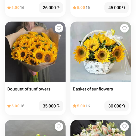
26 000
֏
45 000
֏
5.00
16
5.00
16
Bouquet of sunflowers
Basket of sunflowers
35 000
֏
30 000
֏
5.00
16
5.00
16