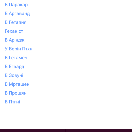
В Паракар
В Аргаванд
В Гетапня
Геханіст
В Аріндж
У Верін Птхні
В Гетамеч
В Егвард
В Зовуні
В Мргашен
В Прошян
В Птгні