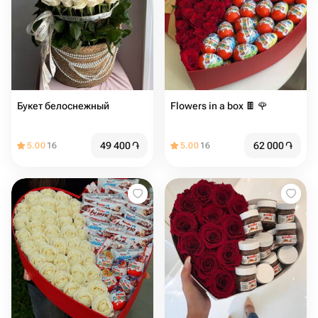
Букет белоснежный
Flowers in a box 🍫 🌹
49 400
֏
62 000
֏
5.00
16
5.00
16