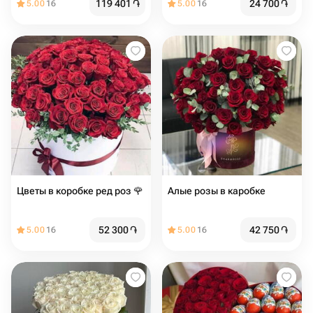
119 401
֏
24 700
֏
5.00
16
5.00
16
Цветы в коробке ред роз 🌹
Алые розы в каробке
52 300
֏
42 750
֏
5.00
16
5.00
16