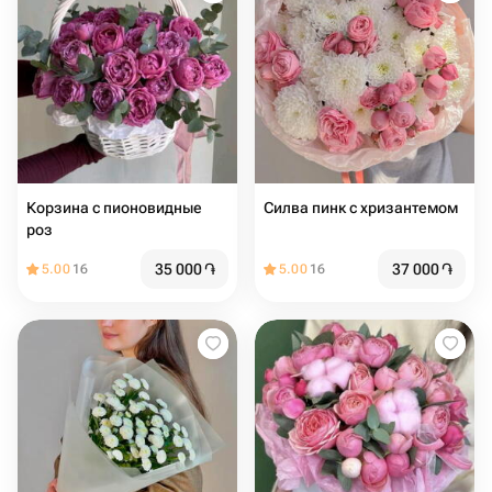
Корзина с пионовидные
Силва пинк с хризантемом
роз
35 000
֏
37 000
֏
5.00
16
5.00
16