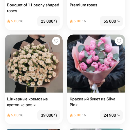
Bouquet of 11 peony shaped
Premium roses
roses
23 000
֏
55 000
֏
5.00
16
5.00
16
Шикарные кремовые
Красивый букет из Silva
кустовые розы
Pink
39 000
֏
24 900
֏
5.00
16
5.00
16