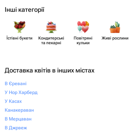
Інші категорії
Їстівні букети
Кондит​ерські
Повітряні
Живі рослини
та пекарні
кульки
Доставка квітів в інших містах
В Єревані
У Нор Харберд
У Касах
Канакераван
В Мерцаван
В Джрвеж