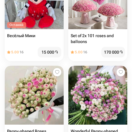
Останній
Весёлый Мики
Set of 2x 101 roses and
balloons
15 000
֏
170 000
֏
5.00
16
5.00
16
Peony-shaped Roses
Wonderful Peony-shaped