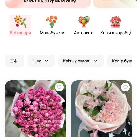
клієнтів у 30 країнах світу
Всі товари
Моно​букети
Авторські
Квіти в коробці
Кв
Ціна
Квіти у складі
Колір букет