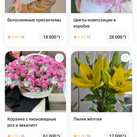
Белоснежные хризантемы
Цветы-композиции в
коробке
18 000
֏
28 000
֏
5.00
16
5.00
16
Корзина с пионовидные
Лилия жёлтая
роз и эвкалипт
61 000
֏
17 000
֏
5.00
16
5.00
16