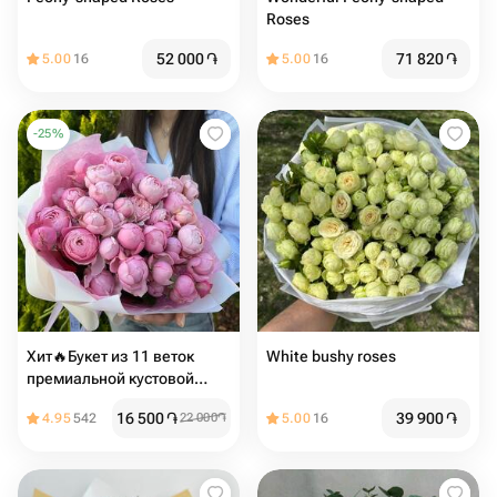
Roses
52 000
֏
71 820
֏
5.00
16
5.00
16
-
25
%
Хит🔥Букет из 11 веток
White bushy roses
премиальной кустовой
пион розы silva pink
16 500
֏
39 900
֏
4.95
542
22 000
֏
5.00
16