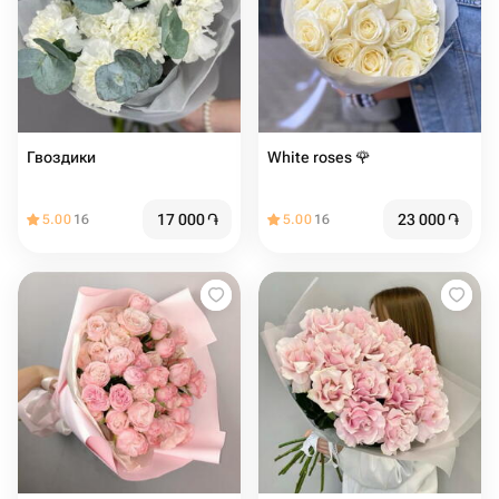
Гвоздики
White roses 🌹
17 000
֏
23 000
֏
5.00
16
5.00
16