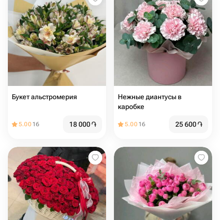
Букет альстромерия
Нежные диантусы в
каробке
18 000
֏
25 600
֏
5.00
16
5.00
16