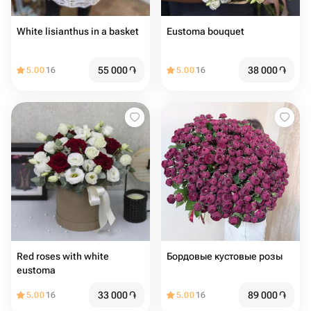
White lisianthus in a basket
Eustoma bouquet
55 000
֏
38 000
֏
5.00
16
5.00
16
Red roses with white
Бордовые кустовые розы
eustoma
33 000
֏
89 000
֏
5.00
16
5.00
16