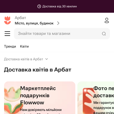
Доставка від 30 хвилин
Арбат
Місто, вулиця, будинок
Знайти товари та магазини
Тренди
Квіти
Доставка квітів в Арбат
Доставка квітів в Арбат
Маркетплейс
Фото п
подарунків
достав
Flowwow
Ми гаранту
подарунок в
Нам довіряють мільйони
вашим очік