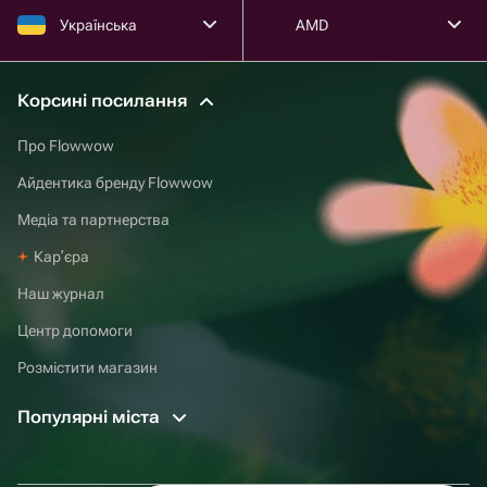
Українська
AMD
Корсині посилання
Про Flowwow
Айдентика бренду Flowwow
Медіа та партнерства
Карʼєра
Наш журнал
Центр допомоги
Розмістити магазин
Популярні міста