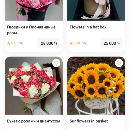
Гвоздики и Пионавидные
Flowers in a hat box
розы
28 000
֏
25 000
֏
5.00
16
5.00
16
Букет с розами и диантусом
Sunflowers in basket