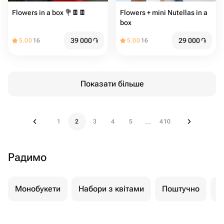
Flowers in a box 💐🍫🍫
Flowers + mini Nutellas in a
box
39 000
֏
29 000
֏
5.00
16
5.00
16
Показати більше
1
2
3
4
5
410
...
Радимо
Монобукети
Набори з квітами
Поштучно
К