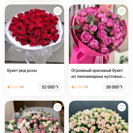
Букет ред розы
Огромный красивый букет
из пионавидных кустовых
роз
52 000
֏
38 000
֏
5.00
16
5.00
16