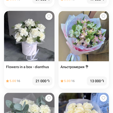
Flowers in a box - dianthus
Альстромерия 💐
21 000
֏
13 000
֏
5.00
16
5.00
16