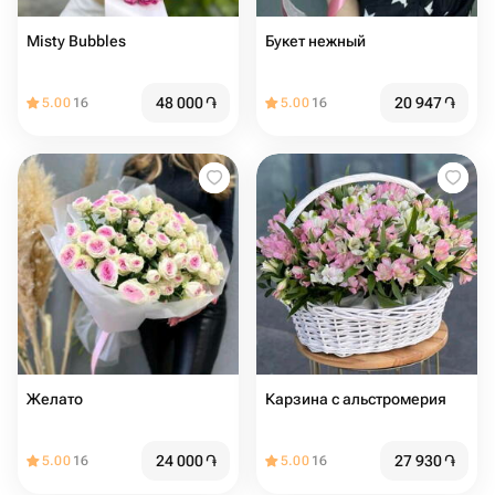
Misty Bubbles
Букет нежный
48 000
֏
20 947
֏
5.00
16
5.00
16
Желато
Карзина с альстромерия
24 000
֏
27 930
֏
5.00
16
5.00
16