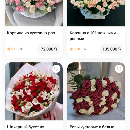
Корзина из кустовых роз
Корзина с 101 нежными
розами
72 000
֏
135 000
֏
5.00
16
5.00
16
Шикарный букет из
Розы кустовые и белые