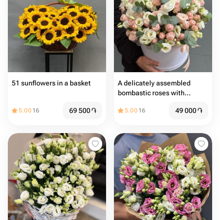
51 sunflowers in a basket
A delicately assembled
bombastic roses with
lisianthus and eucalyptus
69 500
֏
49 000
֏
5.00
16
5.00
16