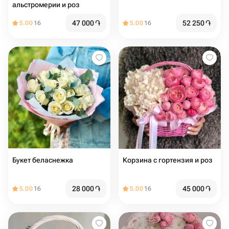
альстромерии и роз
47 000
֏
52 250
֏
5.00
16
5.00
16
Букет беласнежка
Корзина с гортензия и роз
28 000
֏
45 000
֏
5.00
16
5.00
16