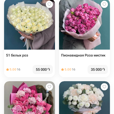
51 белых роз
Пионавидная Роза мистик
55 000
֏
35 000
֏
5.00
16
5.00
16