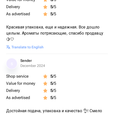
Delivery
5
/5
As advertised
5
/5
Красивая упаковка, еще и надежная. Все дошло
целым. Ароматы потрясающие, спасибо продавцу
🍋🤍
Translate to English
Sender
S
December 2024
Shop service
5
/5
Value for money
5
/5
Delivery
5
/5
As advertised
5
/5
Достойная подача, упаковка и качество 👌! Смело