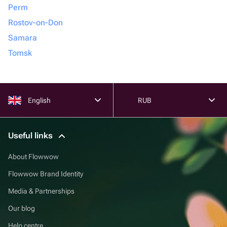
Perm
Rostov-on-Don
Samara
Tomsk
English
RUB
Useful links
About Flowwow
Flowwow Brand Identity
Media & Partnerships
Our blog
Help centre