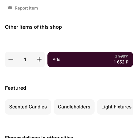
Report Item
Other items of this shop
1 990
₽
Add
1 652
₽
Featured
Scented Candles
Candleholders
Light Fixtures
Flower delivery in other cities