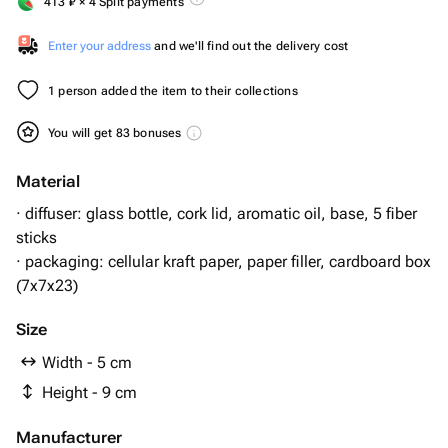
413
₽
× 4 Split payments
Enter your address
and we'll find out the delivery cost
1 person added the item to their collections
You will get 83 bonuses
Material
· diffuser: glass bottle, cork lid, aromatic oil, base, 5 fiber
sticks
· packaging: cellular kraft paper, paper filler, cardboard box
(7x7x23)
Size
Width - 5 cm
Height - 9 cm
Manufacturer