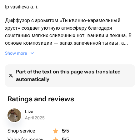
Ip vasilieva a. i.
Диффузор с ароматом «Тыквенно-карамельный
хруст» создаёт уютную атмосферу благодаря
сочетанию мягких сливочных нот, ванили и пекана. В
основе композиции — запах запечённой тыквы, а
верхняя нота представлена сливочным маслом и
Show more
цитрусовой цедрой. Итоговое звучание отдушки
включает сливочную карамель, кленовый сироп,
Part of the text on this page was translated
пекан и ваниль.
automatically
Ноты:
▲ Верхние: апельсиновая цедра, сливочное масло
Ratings and reviews
◒ Средние: тыква
▨ Базовые: карамель, клен, орех пекан и ваниль
Liza
April 2025
Объем: 100 мл
Shop service
5
/5
Время распространения: 4-5 месяцев
Value for money
5
/5