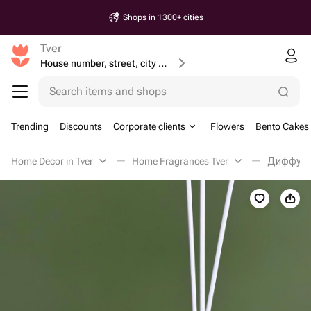
Shops in 1300+ cities
Tver
House number, street, city or postcode
Search items and shops
Trending
Discounts
Corporate clients
Flowers
Bento Cakes
Home Decor in Tver
Home Fragrances Tver
Диффузор