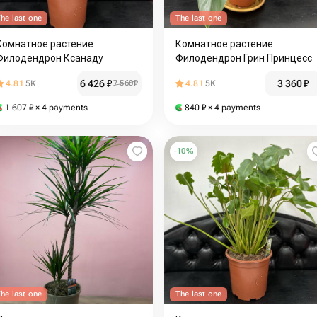
he last one
The last one
Комнатное растение
Комнатное растение
Филодендрон Ксанаду
Филодендрон Грин Принцесс
6 426
₽
3 360
₽
4.81
5K
7 560
₽
4.81
5K
1 607
₽
× 4 payments
840
₽
× 4 payments
-
10
%
he last one
The last one