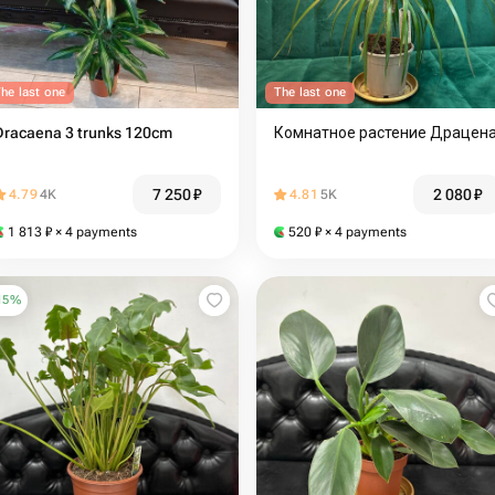
he last one
The last one
Dracaena 3 trunks 120cm
Комнатное растение Драцен
7 250
₽
2 080
₽
4.79
4K
4.81
5K
1 813
₽
× 4 payments
520
₽
× 4 payments
15
%