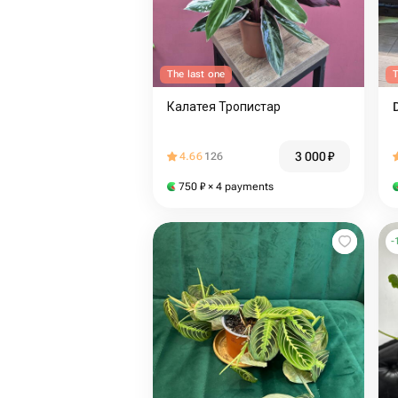
The last one
T
Калатея Тропистар
3 000
₽
4.66
126
750
₽
× 4 payments
-