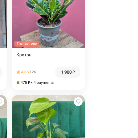
The last one
Кротон
1 900
₽
4.66
126
475
₽
× 4 payments