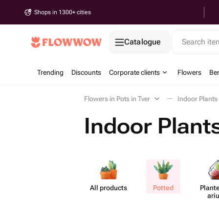
Shops in 1300+ cities
Catalogue
Search it
Trending
Discounts
Corporate clients
Flowers
Be
Flowers in Pots in Tver
Indoor Plants
Indoor Plants
All products
Potted
Plante
ari