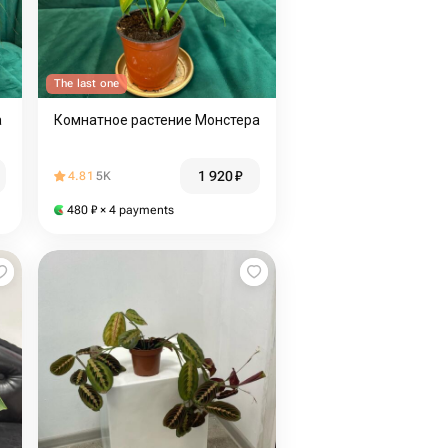
The last one
а
Комнатное растение Монстера
1 920
₽
4.81
5K
480
₽
× 4 payments