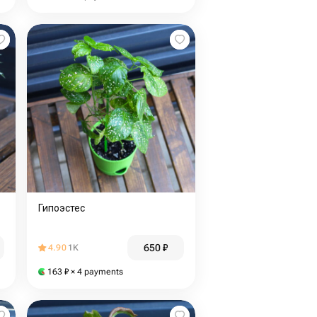
Гипоэстес
650
₽
4.90
1K
163
₽
× 4 payments