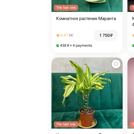
The last one
T
Комнатное растение Маранта
1 750
₽
4.81
5K
438
₽
× 4 payments
The last one
T