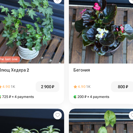
he last one
Плющ Хедера 2
Бегония
2 900
₽
800
₽
4.90
1K
4.90
1K
725
₽
× 4 payments
200
₽
× 4 payments