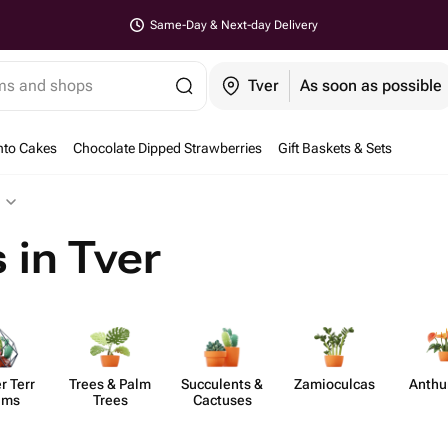
Same-Day & Next-day Delivery
ems and shops
Tver
As soon as possible
nto Cakes
Chocolate Dipped Strawberries
Gift Baskets & Sets
 in Tver
r Terr​
Trees & Palm
Succ​ulents &
Zamio​culcas
Anth​
ums
Trees
Cactuses