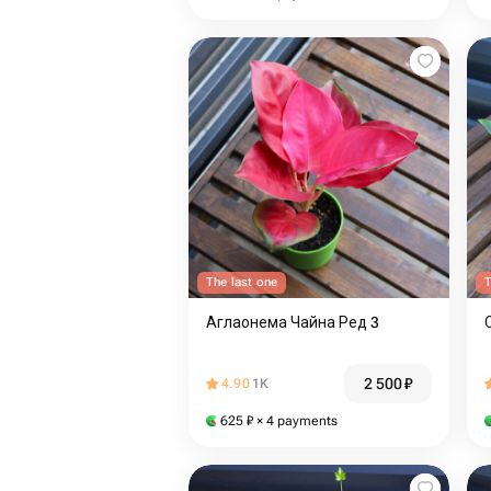
The last one
T
Аглаонема Чайна Ред 3
2 500
₽
4.90
1K
625
₽
× 4 payments