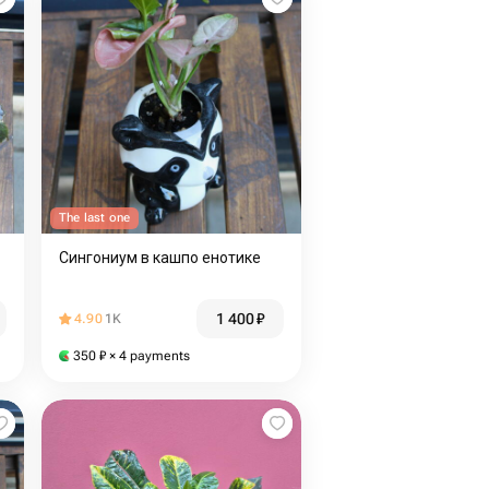
The last one
Сингониум в кашпо енотике
1 400
₽
4.90
1K
350
₽
× 4 payments