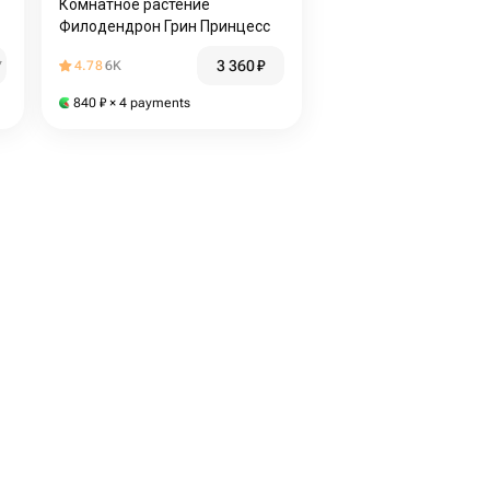
Комнатное растение
Филодендрон Грин Принцесс
3 360
₽
₽
4.78
6K
840
₽
× 4 payments