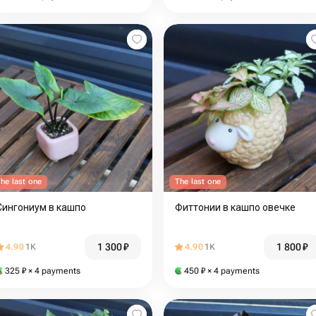
he last one
The last one
Сингониум в кашпо
Фиттонии в кашпо овечке
1 300
₽
1 800
₽
4.90
1K
4.90
1K
325
₽
× 4 payments
450
₽
× 4 payments