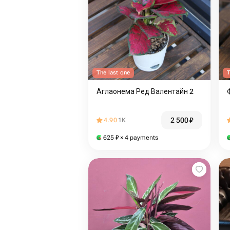
The last one
T
Аглаонема Ред Валентайн 2
2 500
₽
4.90
1K
625
₽
× 4 payments