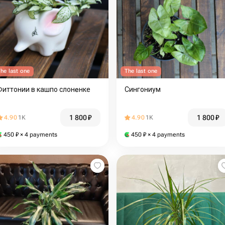
he last one
The last one
Фиттонии в кашпо слонeнке
Сингониум
1 800
₽
1 800
₽
4.90
1K
4.90
1K
450
₽
× 4 payments
450
₽
× 4 payments