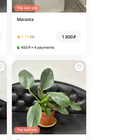
The last one
Maranta
1 800
₽
4.78
6K
450
₽
× 4 payments
The last one