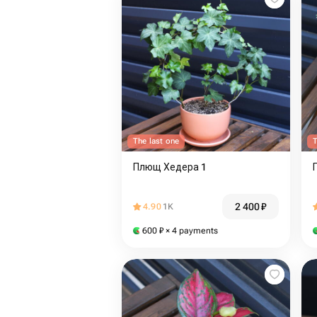
The last one
T
Плющ Хедера 1
2 400
₽
4.90
1K
600
₽
× 4 payments