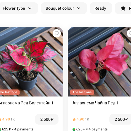
Flower Type
Bouquet colour
Ready
R
he last one
The last one
Аглаонема Ред Валентайн 1
Аглаонема Чайна Ред 1
2 500
₽
2 500
₽
4.90
1K
4.90
1K
625
₽
× 4 payments
625
₽
× 4 payments