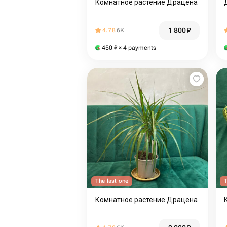
Комнатное растение Драцена
1 800
₽
4.78
6K
450
₽
× 4 payments
The last one
T
Комнатное растение Драцена