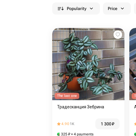
Popularity
Price
The last one
T
Традесканция Зебрина
1 300
₽
4.90
1K
325
₽
× 4 payments