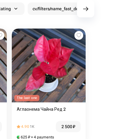
ating
cv/filters/name_fast_delivery
Discounts
The last one
Аглаонема Чайна Ред 2
2 500
₽
4.90
1K
625
₽
× 4 payments