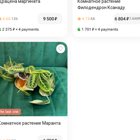
Драцена маргината
Комнатное растение
Филодендрон Ксанаду
9 500
₽
6 804
₽
4.66
126
4.78
6K
7 560
2 375
₽
× 4 payments
1 701
₽
× 4 payments
he last one
Комнатное растение Маранта