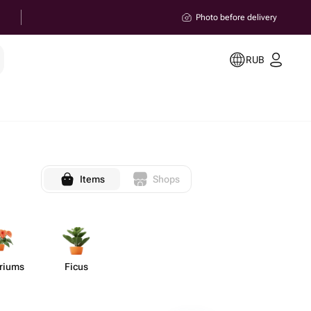
Photo before delivery
RUB
Items
Shops
uriums
Ficus