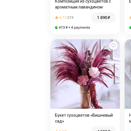
Композиция из сухоцветов с
ароматным лавандином
1 890
₽
4.72
274
473
₽
× 4 payments
Букет сухоцветов «Вишневый
сад»