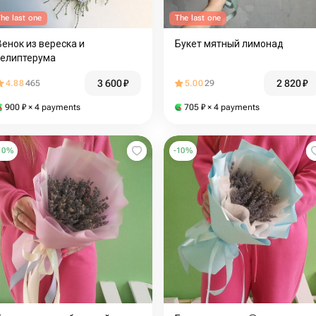
he last one
The last one
Венок из вереска и
Букет мятный лимонад
гелиптерума
3 600
₽
2 820
₽
4.88
465
5.00
29
900
₽
× 4 payments
705
₽
× 4 payments
10
%
-
10
%