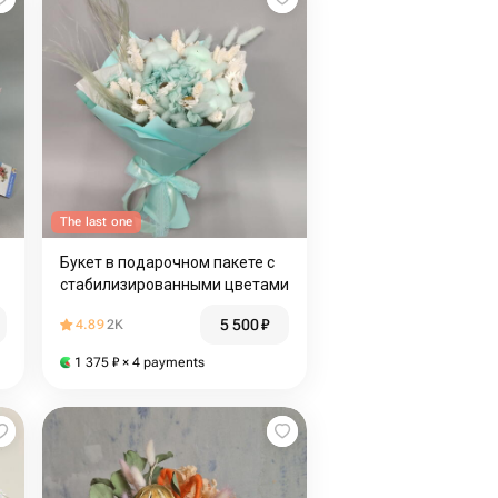
The last one
Букет в подарочном пакете с
стабилизированными цветами
5 500
₽
4.89
2K
1 375
₽
× 4 payments