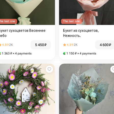
he last one
The last one
Букет сухоцветов Весеннее
Букет из сухоцветов,
небо
Нежность.️
5 450
₽
4 600
₽
4.89
2K
4.89
2K
1 363
₽
× 4 payments
1 150
₽
× 4 payments