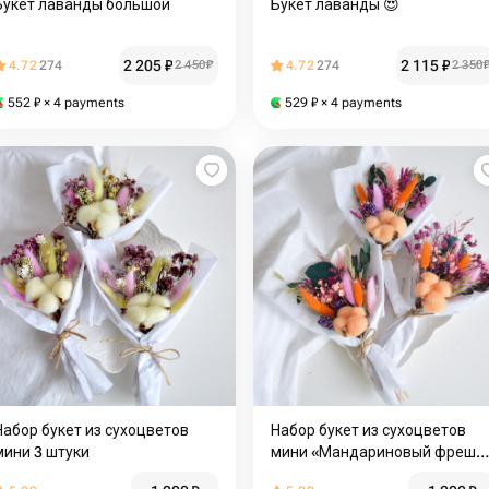
Букет лаванды большой
Букет лаванды 😍
2 205
₽
2 115
₽
4.72
274
2 450
₽
4.72
274
2 350
552
₽
× 4 payments
529
₽
× 4 payments
Набор букет из сухоцветов
Набор букет из сухоцветов
мини 3 штуки
мини «Мандариновый фреш» 
штуки