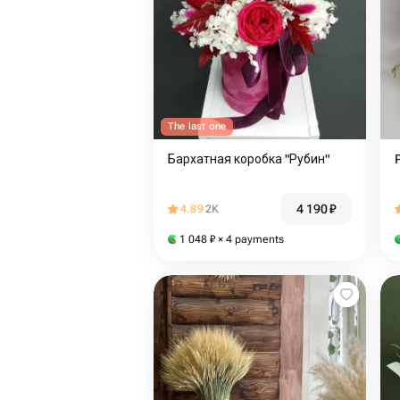
The last one
Бархатная коробка "Рубин"
4 190
₽
4.89
2K
1 048
₽
× 4 payments