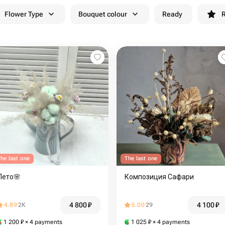
Flower Type
Bouquet colour
Ready
R
he last one
The last one
Лето🌸
Композиция Сафари
4 800
₽
4 100
₽
4.89
2K
5.00
29
1 200
₽
× 4 payments
1 025
₽
× 4 payments