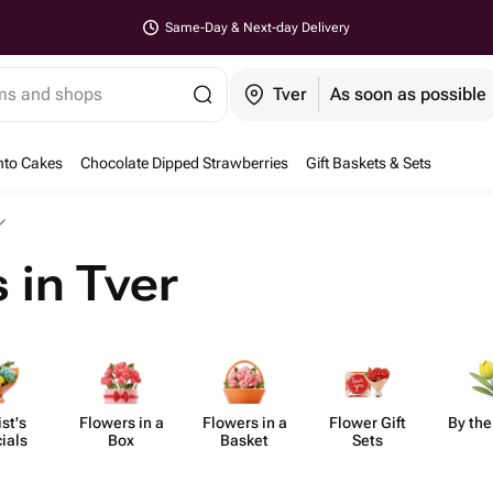
Same-Day & Next-day Delivery
ems and shops
Tver
As soon as possible
nto Cakes
Chocolate Dipped Strawberries
Gift Baskets & Sets
 in Tver
ist's
Flowers in a
Flowers in a
Flower Gift
By the
ials
Box
Basket
Sets