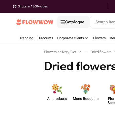
Shops in 1300+ cities
Catalogue
Search it
Trending
Discounts
Corporate clients
Flowers
Be
Flowers delivery Tver
Dried flowers
Dried flowers
All products
Mono Bouquets
Flor
Spec