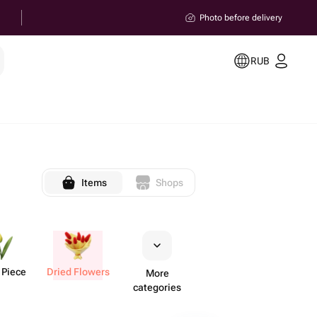
Photo before delivery
RUB
Items
Shops
 Piece
Dried Flowers
More
categories