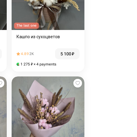
The last one
Кашпо из сухоцветов
5 100
₽
4.89
2K
1 275
₽
× 4 payments