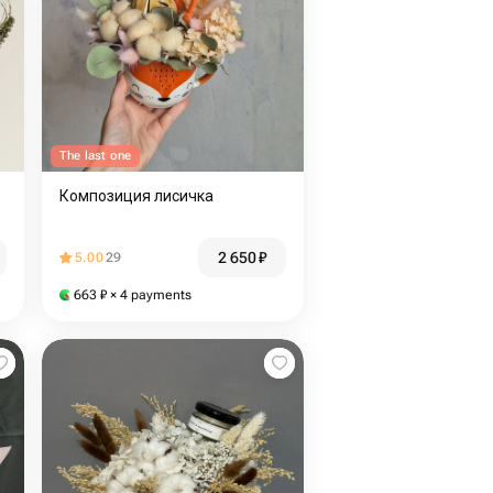
The last one
Композиция лисичка
2 650
₽
5.00
29
663
₽
× 4 payments