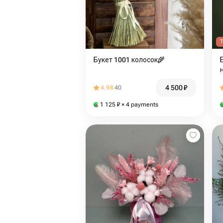
T
Букет 1001 колосок🌾
4 500
₽
4.98
40
1 125
₽
× 4 payments