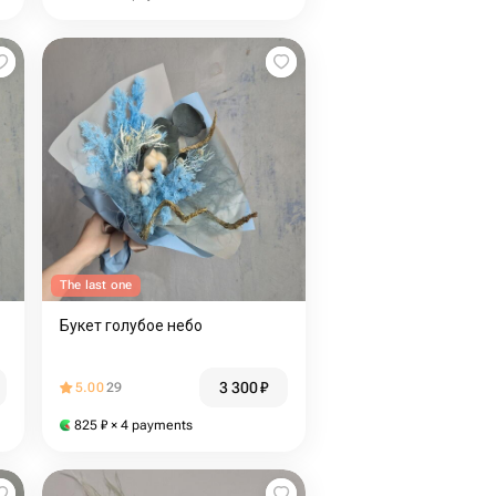
The last one
Букет голубое небо
3 300
₽
5.00
29
825
₽
× 4 payments