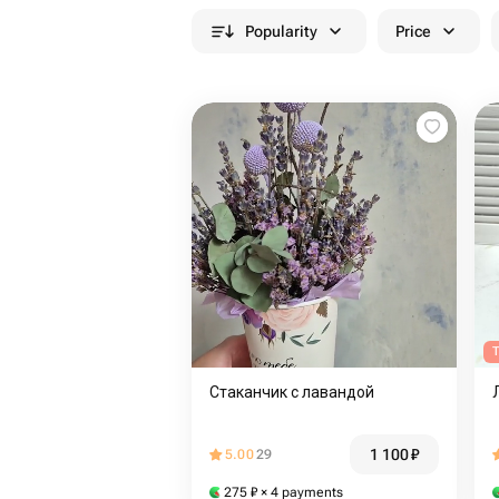
Popularity
Price
T
Стаканчик с лавандой
1 100
₽
5.00
29
275
₽
× 4 payments