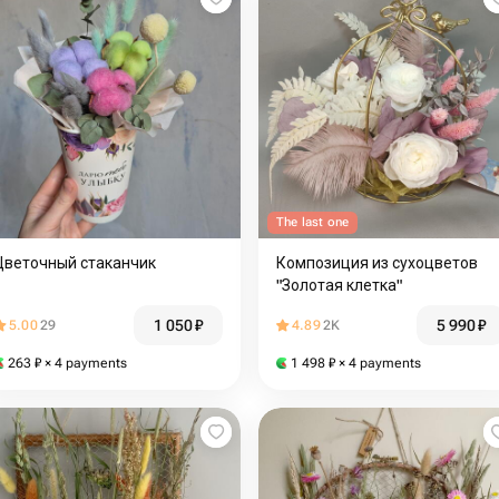
The last one
Цветочный стаканчик
Композиция из сухоцветов
"Золотая клетка"
1 050
₽
5 990
₽
5.00
29
4.89
2K
263
₽
× 4 payments
1 498
₽
× 4 payments