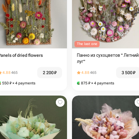
The last one
Panels of dried flowers
Панно из сухоцветов " Летний
луг"
2 200
₽
3 500
₽
4.88
465
4.88
465
550
₽
× 4 payments
875
₽
× 4 payments