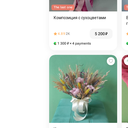
The last one
T
Композиция с сухоцветами
5 200
₽
4.89
2K
1 300
₽
× 4 payments
-