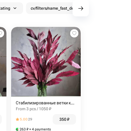
ating
cv/filters/name_fast_delivery
Discounts
Стабилизированные ветки каштана
From 3 pcs / 1050 ₽
350
₽
5.00
29
263
₽
× 4 payments