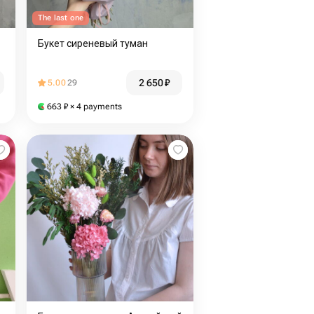
The last one
Букет сиреневый туман
2 650
₽
5.00
29
663
₽
× 4 payments