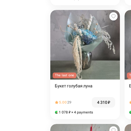
The last one
T
Букет голубая луна
4 310
₽
5.00
29
1 078
₽
× 4 payments