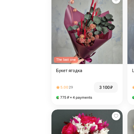
The last one
Букет ягодка
3 100
₽
5.00
29
775
₽
× 4 payments