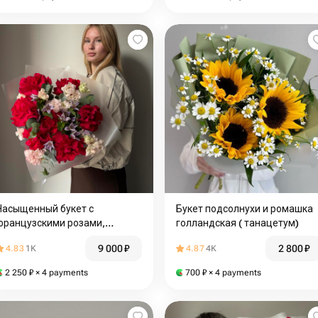
Насыщенный букет с
Букет подсолнухи и ромашка
французскими розами,
голландская ( танацетум)
нежным лизиантусом и
9 000
₽
2 800
₽
4.83
1K
4.87
4K
клематисом
2 250
₽
× 4 payments
700
₽
× 4 payments