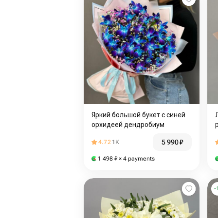
Яркий большой букет с синей
орхидеей дендробиум
5 990
₽
4.72
1K
1 498
₽
× 4 payments
-