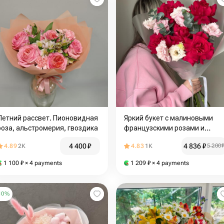
Летний рассвет. Пионовидная
Яркий букет с малиновыми
роза, альстромерия, гвоздика
французскими розами и
лизиантусом
4 400
₽
4 836
₽
4.89
2K
4.83
1K
5 200
1 100
₽
× 4 payments
1 209
₽
× 4 payments
10
%