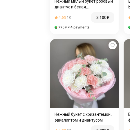
Нежный милый букет розовый
диантус и белая
альстромерия
3 100
₽
4.65
1K
775
₽
× 4 payments
Нежный букет с хризантемой,
эвкалиптом и диантусом