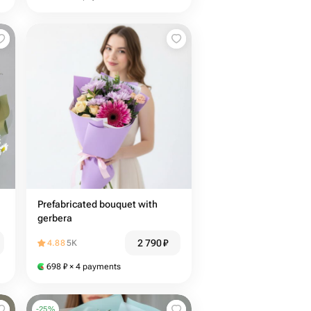
Prefabricated bouquet with
gerbera
2 790
₽
4.88
5K
698
₽
× 4 payments
-
25
%