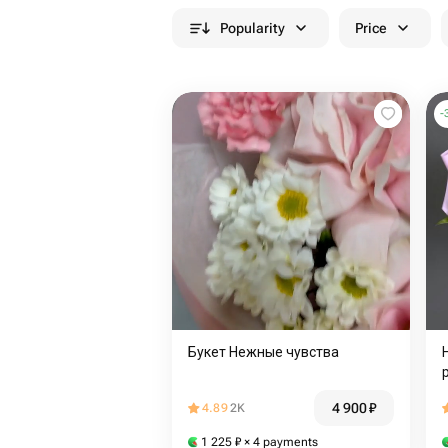
Popularity
Price
-
Букет Нежные чувства
4 900
₽
4.89
2K
1 225
₽
× 4 payments