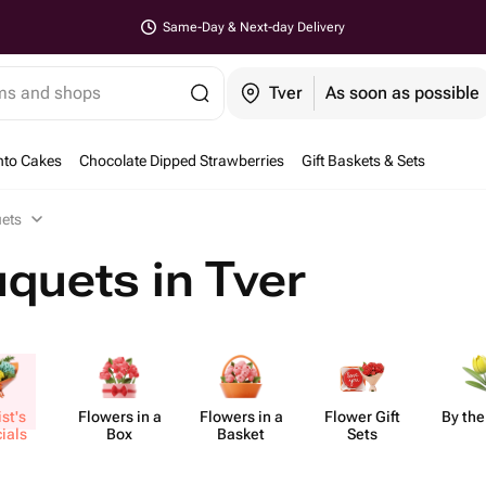
Same-Day & Next-day Delivery
ems and shops
Tver
As soon as possible
nto Cakes
Chocolate Dipped Strawberries
Gift Baskets & Sets
ets
quets in Tver
ist's
Flowers in a
Flowers in a
Flower Gift
By the
ials
Box
Basket
Sets