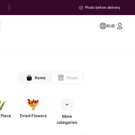
Photo before delivery
RUB
Items
Shops
 Piece
Dried Flowers
More
categories