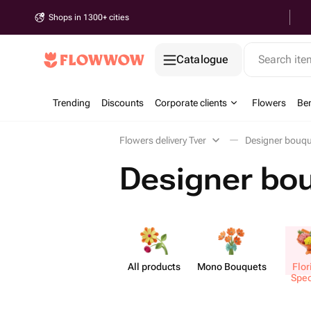
Shops in 1300+ cities
Catalogue
Search it
Trending
Discounts
Corporate clients
Flowers
Be
Flowers delivery Tver
Designer bouqu
Designer bou
All products
Mono Bouquets
Flor
Spec