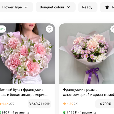
Flower Type
Bouquet colour
Ready
R
35
%
Нежный букет французская
Французские розы с
роза и белая альстромерия
альстромерией и хризантемо
пастельный букет
3 640
₽
4 700
₽
4.64
277
5 600
₽
4.89
2K
910
₽
× 4 payments
1 175
₽
× 4 payments