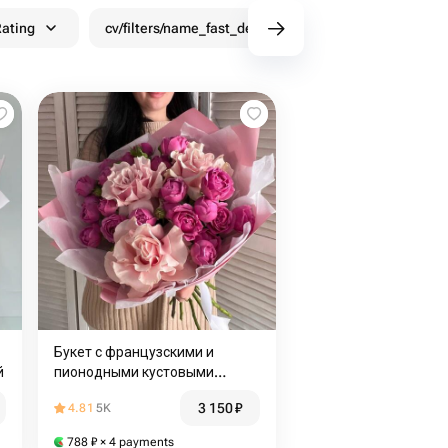
ating
cv/filters/name_fast_delivery
Discounts
Букет с французскими и
й
пионодными кустовыми
розами
3 150
₽
4.81
5K
788
₽
× 4 payments