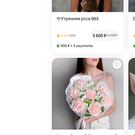
🩵Утренняя роса 003
3 600
₽
4.86
450
6 000
₽
900
₽
× 4 payments