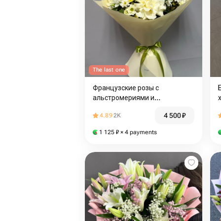
The last one
Французские розы с
альстромериями и
хризантемами
4 500
₽
4.89
2K
1 125
₽
× 4 payments