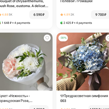
Bouquet of chrysanthemums,
Полевой🤍Ромашки
bush Rose, eustoma. A delicate
bouquet
6 590
₽
9 700
₽
4.88
5K
4.89
2K
1 648
₽
× 4 payments
2 425
₽
× 4 payments
-
30
%
Букет «Нежность» -
🩵Предрассветная симфония
французская Роза,
003
хризантема и альстромерия