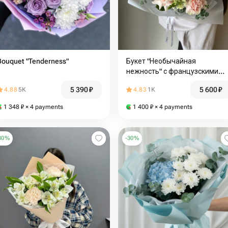
Bouquet "Tenderness"
Букет "Необычайная
нежность" с французскими
розами и антирринумом
5 390
₽
5 600
₽
4.88
5K
4.83
1K
1 348
₽
× 4 payments
1 400
₽
× 4 payments
30
%
-
30
%