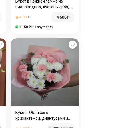
Букет в нежной гамме из
пионовидных, кустовых роз,
диантусов и эвкалипта
4 600
₽
4.83
1K
1 150
₽
× 4 payments
Букет «Облако» с
хризантемой, диантусами и
эвкалиптом