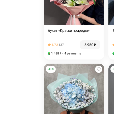
Букет «Краски природы»
5 950
₽
4.72
137
1 488
₽
× 4 payments
-
40
%
-