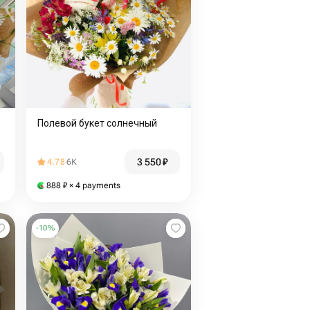
Полевой букет солнечный
3 550
₽
4.78
6K
888
₽
× 4 payments
-
10
%