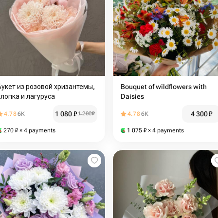
Букет из розовой хризантемы,
Bouquet of wildflowers with
хлопка и лагуруса
Daisies
1 080
₽
4 300
₽
4.78
6K
1 200
₽
4.78
6K
270
₽
× 4 payments
1 075
₽
× 4 payments