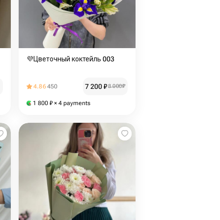
💜Цветочный коктейль 003
7 200
₽
4.86
450
8 000
₽
1 800
₽
× 4 payments