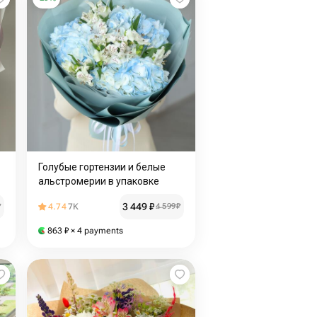
Голубые гортензии и белые
альстромерии в упаковке
3 449
₽
₽
4.74
7K
4 599
₽
863
₽
× 4 payments