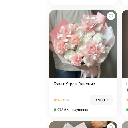
Букет Утро в Венеции
3 900
₽
4.78
6K
975
₽
× 4 payments