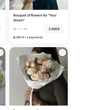
Bouquet of flowers for "Your
dream"
3 450
₽
₽
4.59
1K
863
₽
× 4 payments