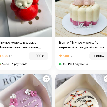
Птичье молоко в форме
Бенто "Птичье молоко" с
«Неваляшка» с начинкой
черникой и фигуркой мишки
манго
1 800
₽
1 800
₽
5.00
17
5.00
17
450
₽
× 4 payments
450
₽
× 4 payments