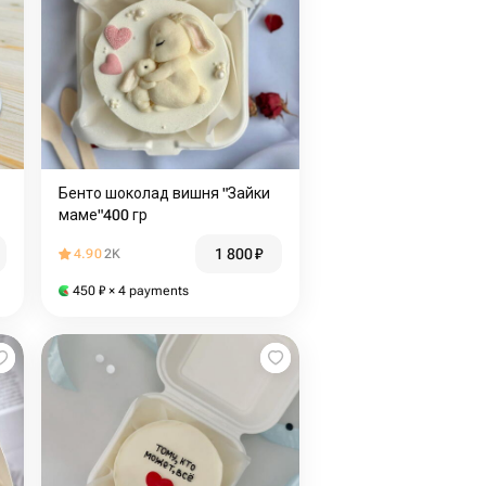
Бенто шоколад вишня "Зайки
маме"400 гр
1 800
₽
4.90
2K
450
₽
× 4 payments