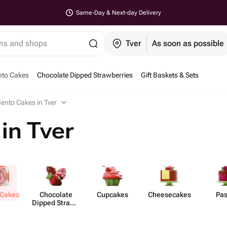
Same-Day & Next-day Delivery
ems and shops
Tver
As soon as possible
nto Cakes
Chocolate Dipped Strawberries
Gift Baskets & Sets
ento Cakes in Tver
in Tver
 Cakes
Chocolate
Cupcakes
Chees​ecakes
Pas
Dipped Strawb​
erries