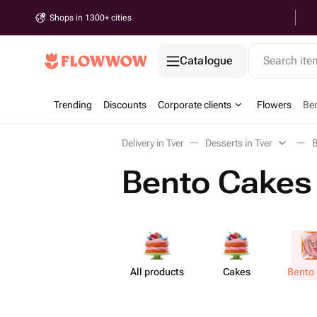
Shops in 1300+ cities
Catalogue
Search it
Trending
Discounts
Corporate clients
Flowers
Be
Delivery in Tver
Desserts in Tver
B
Bento Cakes 
All products
Cakes
Bento