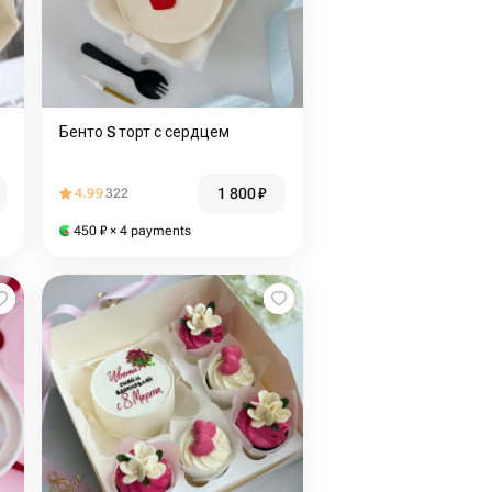
Бенто S торт с сердцем
1 800
₽
4.99
322
450
₽
× 4 payments