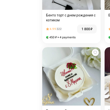
Бенто торт с днем рождения с
котиком
1 800
₽
4.99
322
450
₽
× 4 payments