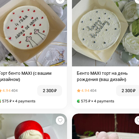
Торт бенто MAXI (с вашим
Бенто MAXI торт на день
дизайном)
рождения (ваш дизайн)
2 300
₽
2 300
₽
4.94
404
4.94
404
575
₽
× 4 payments
575
₽
× 4 payments