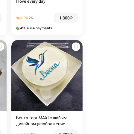
I love every day
1 800
₽
4.90
2K
450
₽
× 4 payments
Бенто торт MAXI с любым
дизайном (изображение
бренда)