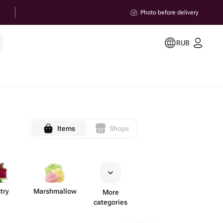
Photo before delivery
RUB
Items
Shops
try
Marsh​mallow
More
categories