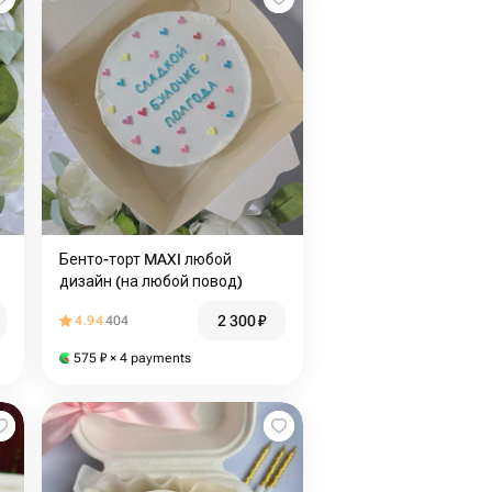
Бенто-торт MAXI любой
дизайн (на любой повод)
2 300
₽
4.94
404
575
₽
× 4 payments