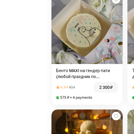
Бенто MAXI на гендер пати
(любой праздник по
индивидуальному дизайну)
2 300
₽
4.94
404
575
₽
× 4 payments