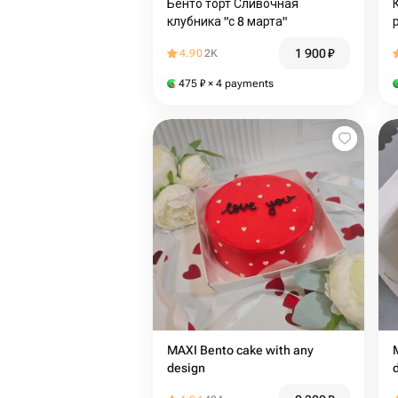
Бенто торт Сливочная
клубника "с 8 марта"
1 900
₽
4.90
2K
475
₽
× 4 payments
MAXI Bento cake with any
design