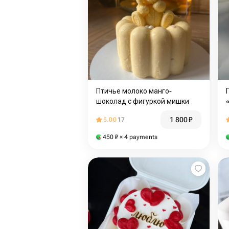
Птичье молоко манго-
шоколад с фигуркой мишки
1 800
₽
5.00
17
450
₽
× 4 payments