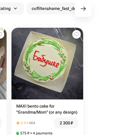
ating
cv/filters/name_fast_delivery
Discounts
MAXI bento cake for
"Grandma/Mom" (or any design)
2 300
₽
4.94
404
575
₽
× 4 payments