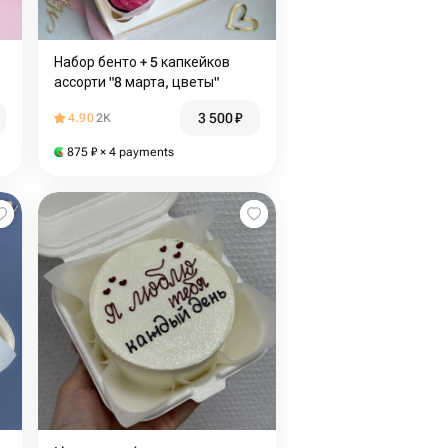
Набор бенто + 5 капкейков
ассорти "8 марта, цветы"
3 500
₽
4.90
2K
875
₽
× 4 payments