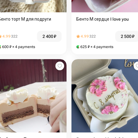
Бенто торт М для подруги
Бенто М сердце I love you
2 400
₽
2 500
₽
4.99
322
4.99
322
600
₽
× 4 payments
625
₽
× 4 payments