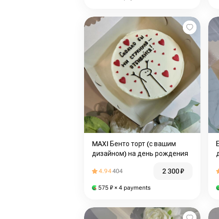
MAXI Бенто торт (с вашим
дизайном) на день рождения
2 300
₽
4.94
404
575
₽
× 4 payments