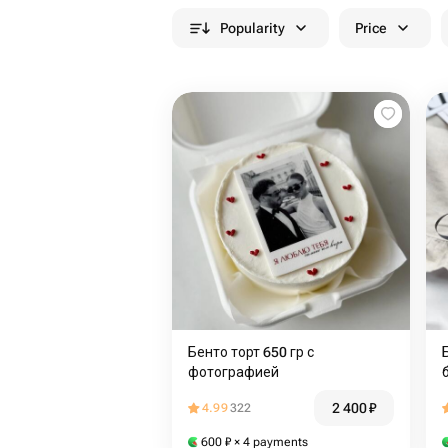
Popularity
Price
Бенто торт 650 гр с
фотографией
2 400
₽
4.99
322
600
₽
× 4 payments