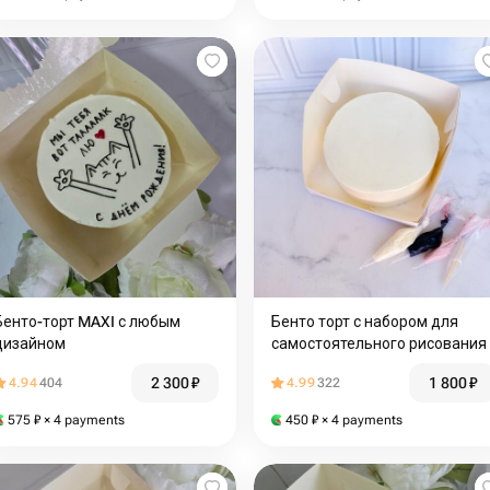
Бенто-торт MAXI с любым
Бенто торт с набором для
дизайном
самостоятельного рисования
2 300
₽
1 800
₽
4.94
404
4.99
322
575
₽
× 4 payments
450
₽
× 4 payments