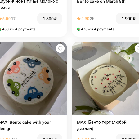
Клубничное Птичье молоко с
Bento cake on March 8th
розой
1 800
₽
1 900
₽
5.00
17
4.90
2K
450
₽
× 4 payments
475
₽
× 4 payments
MAXI Bento cake with your
MAXI Бенто торт (любой
design
дизайн)