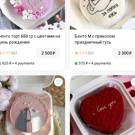
Бенто торт 650 гр с цветами на
Бенто M с приколом
день рождения
праздничный гусь
2 500
₽
2 300
₽
4.99
322
4.99
322
625
₽
× 4 payments
575
₽
× 4 payments