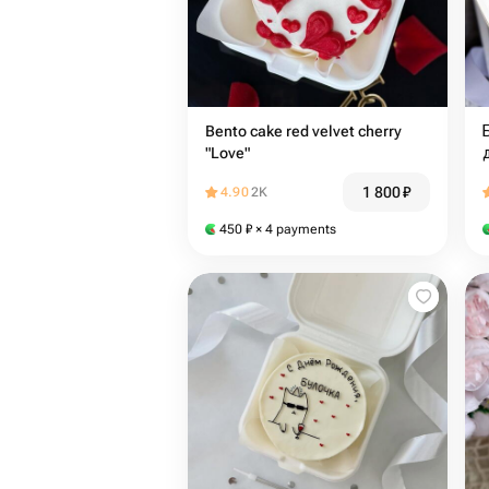
Bento cake red velvet cherry
"Love"
1 800
₽
4.90
2K
450
₽
× 4 payments