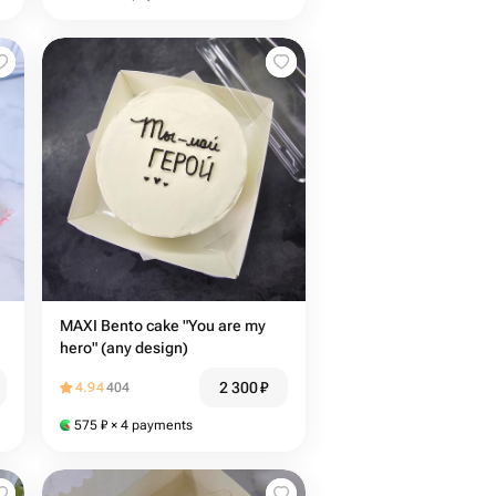
MAXI Bento cake "You are my
hero" (any design)
2 300
₽
4.94
404
575
₽
× 4 payments