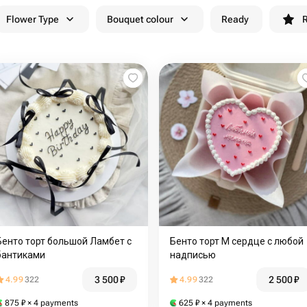
Flower Type
Bouquet colour
Ready
R
Бенто торт большой Ламбет с
Бенто торт М сердце с любой
бантиками
надписью
3 500
₽
2 500
₽
4.99
322
4.99
322
875
₽
× 4 payments
625
₽
× 4 payments