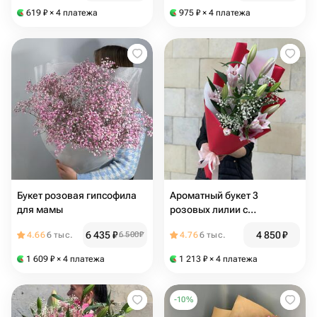
гипсофила
619
₽
× 4 платежа
975
₽
× 4 платежа
Букет розовая гипсофила
Ароматный букет 3
для мамы
розовых лилии с
гипсофилой (E052)
6 435
₽
4 850
₽
4.66
6 тыс.
6 500
₽
4.76
6 тыс.
1 609
₽
× 4 платежа
1 213
₽
× 4 платежа
-
10
%