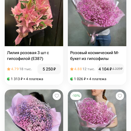
Лилия розовая 3 шт с
Розовый космический M-
гипсофилой (E387)
букет из гипсофилы
5 250
₽
4 104
₽
4.79
18 тыс.
4.88
12 тыс.
4 320
₽
1 313
₽
× 4 платежа
1 026
₽
× 4 платежа
-
10
%