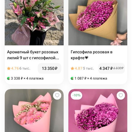
Ароматный букет розовых
Гипсофила розовая в
лилий 9 шт с гипсофилой
крафте💗
(E027)
13 350
₽
4 347
₽
4.76
6 тыс.
4.87
5 тыс.
4 830
₽
3 338
₽
× 4 платежа
1 087
₽
× 4 платежа
-
10
%