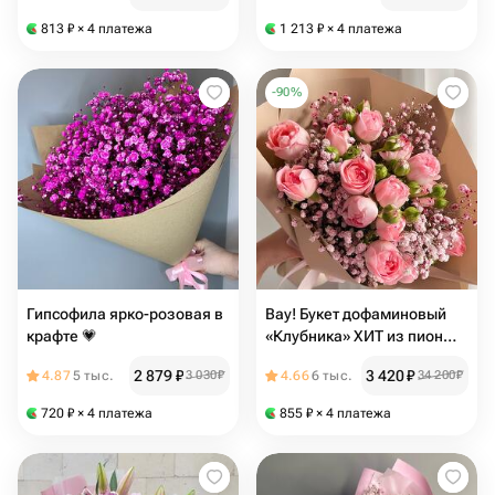
гипсофила
813
₽
× 4 платежа
1 213
₽
× 4 платежа
-
90
%
Гипсофила ярко-розовая в
Вау! Букет дофаминовый
крафте 💗
«Клубника» ХИТ из пион
кустовых розовых роз и
2 879
₽
3 420
₽
4.87
5 тыс.
3 030
₽
4.66
6 тыс.
34 200
₽
пышной гипсофилы
720
₽
× 4 платежа
855
₽
× 4 платежа