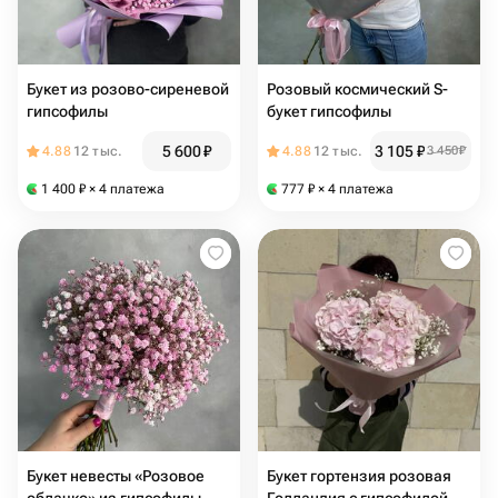
Букет из розово-сиреневой
Розовый космический S-
гипсофилы
букет гипсофилы
5 600
₽
3 105
₽
4.88
12 тыс.
4.88
12 тыс.
3 450
₽
1 400
₽
× 4 платежа
777
₽
× 4 платежа
Букет невесты «Розовое
Букет гортензия розовая