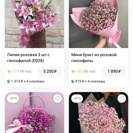
Лилия розовая 3 шт с
Мини букет из розовой
гипсофилой (E028)
гипсофилы
5 250
₽
1 890
₽
4.79
18 тыс.
4.82
20 тыс.
1 313
₽
× 4 платежа
473
₽
× 4 платежа
-
25
%
-
40
%