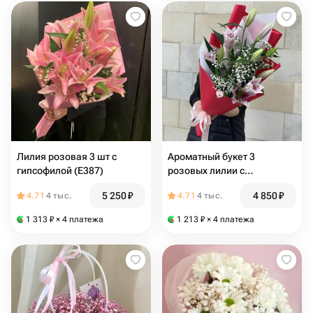
Лилия розовая 3 шт с
Ароматный букет 3
гипсофилой (E387)
розовых лилии с
гипсофилой (E052)
5 250
₽
4 850
₽
4.71
4 тыс.
4.71
4 тыс.
1 313
₽
× 4 платежа
1 213
₽
× 4 платежа