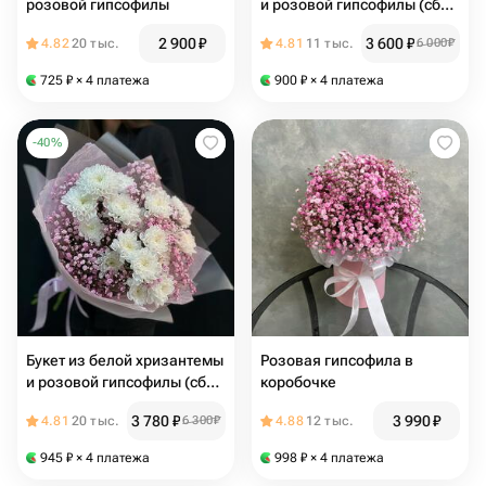
розовой гипсофилы
и розовой гипсофилы (сб
018)
2 900
₽
3 600
₽
4.82
20 тыс.
4.81
11 тыс.
6 000
₽
725
₽
× 4 платежа
900
₽
× 4 платежа
-
40
%
Букет из белой хризантемы
Розовая гипсофила в
и розовой гипсофилы (сб
коробочке
018)
3 780
₽
3 990
₽
4.81
20 тыс.
6 300
₽
4.88
12 тыс.
945
₽
× 4 платежа
998
₽
× 4 платежа