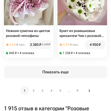
Нежная сумочка из цветов
Букет из ромашковых
розовой гипсофилы
хризантем Чик с розовой
гипсофилой
3 380
₽
4 950
₽
4.66
6 тыс.
3 485
₽
4.89
4 тыс.
845
₽
× 4 платежа
1 238
₽
× 4 платежа
Показать еще
1
2
3
4
5
9
...
1 915 отзыв в категории "Розовые