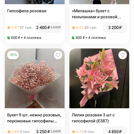
Гипсофила розовая
«Милашка» букет с
тюльпанами и розовой
гипсофилой
2 400
₽
3 200
₽
4.87
37 тыс.
4 000
₽
4.82
20 тыс.
600
₽
× 4 платежа
800
₽
× 4 платежа
-
35
%
Букет 9 шт. нежно розовых,
Лилия розовая 3 шт с
персиковых гипсофилы
гипсофилой (E387)
Голландия, композиция
3 250
₽
4 850
₽
4.85
3 тыс.
5 000
₽
4.76
6 тыс.
нежно розовая персиковая