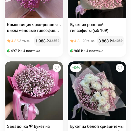
Композиция ярко-розовые,
Букет из розовой
цикламеновые гипсофилы
гипсофилы (мб 109)
в сумочке, 3 шт гипсофила
1 988
₽
3 863
₽
4.85
3 тыс.
2 650
₽
4.81
20 тыс.
6 438
₽
ярко-розовая,
цикламеновая Голландия
497
₽
× 4 платежа
966
₽
× 4 платежа
-
40
%
Звездочка 💖 Букет из
Букет из белой хризантемы