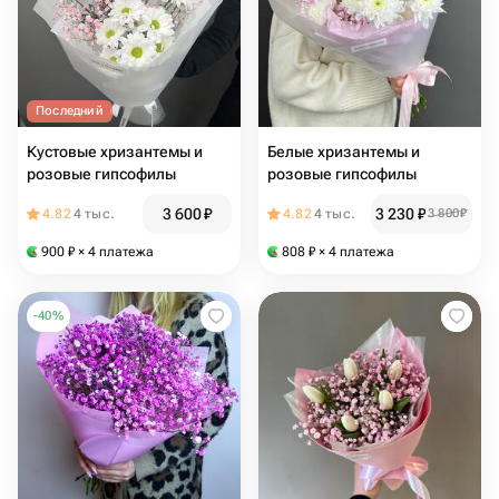
Последний
Кустовые хризантемы и
Белые хризантемы и
розовые гипсофилы
розовые гипсофилы
3 600
₽
3 230
₽
4.82
4 тыс.
4.82
4 тыс.
3 800
₽
900
₽
× 4 платежа
808
₽
× 4 платежа
-
40
%