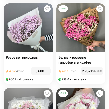
-
10
%
Розовые гипсофилы
Белые и розовые
гипсофилы в крафте
3 600
₽
2 952
₽
4.82
4 тыс.
4.87
5 тыс.
3 280
₽
900
₽
× 4 платежа
738
₽
× 4 платежа
-
15
%