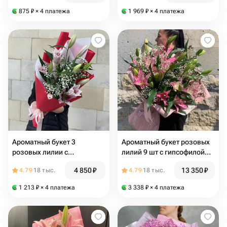
875
₽
× 4 платежа
1 969
₽
× 4 платежа
Ароматный букет 3
Ароматный букет розовых
розовых лилии с
лилий 9 шт с гипсофилой
гипсофилой (E052)
(E027)
4 850
₽
13 350
₽
4.79
18 тыс.
4.79
18 тыс.
1 213
₽
× 4 платежа
3 338
₽
× 4 платежа