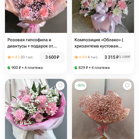
Розовая гипсофила и
Композиция «Облако» (
диантусы + подарок от
хризантема кустовая
Vivienne Sabo — румяна
Алтай, диантус кустовой
3 600
₽
3 315
₽
4.82
20 тыс.
4.89
4 тыс.
5 100
₽
MACARON
розовый, хлопок,
гипсофила с фисташкой)
900
₽
× 4 платежа
829
₽
× 4 платежа
-
30
%