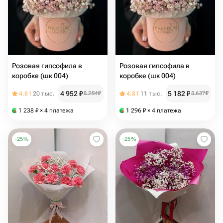
Розовая гипсофила в
Розовая гипсофила в
коробке (шк 004)
коробке (шк 004)
4 952
₽
5 182
₽
4.81
20 тыс.
8 254
₽
4.81
11 тыс.
8 637
₽
1 238
₽
× 4 платежа
1 296
₽
× 4 платежа
-
25
%
-
25
%