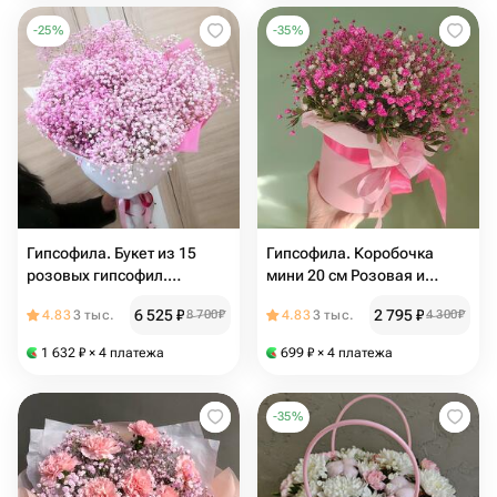
-
25
%
-
35
%
Гипсофила. Букет из 15
Гипсофила. Коробочка
розовых гипсофил.
мини 20 см Розовая и
Розовая Гипсофила 15 шт
белая гипсофила N57
6 525
₽
2 795
₽
4.83
3 тыс.
8 700
₽
4.83
3 тыс.
4 300
₽
n174
1 632
₽
× 4 платежа
699
₽
× 4 платежа
-
35
%