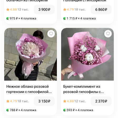
облачко» из гипсофилы
Голландия с гипсофилой
3 900
₽
6 860
₽
4.88
12 тыс.
4.79
18 тыс.
975
₽
× 4 платежа
1 715
₽
× 4 платежа
Нежное облако розовой
Букет-комплимент из
гортензии с гипсофилой
розовой гипсофилы с
(E462)
белым искусственным
3 150
₽
2 370
₽
4.79
18 тыс.
4.88
12 тыс.
хлопком
788
₽
× 4 платежа
593
₽
× 4 платежа