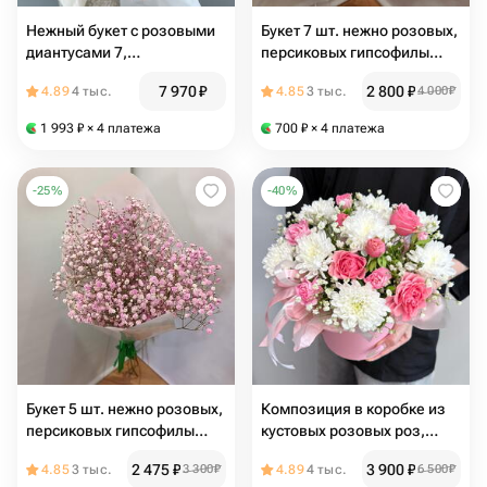
Нежный букет с розовыми
Букет 7 шт. нежно розовых,
диантусами 7,
персиковых гипсофилы
альстромерией 5 и
Голландия, композиция
7 970
₽
2 800
₽
4.89
4 тыс.
4.85
3 тыс.
4 000
₽
гипсофилой 2
нежно розовая персиковая
гипсофила
1 993
₽
× 4 платежа
700
₽
× 4 платежа
-
25
%
-
40
%
Букет 5 шт. нежно розовых,
Композиция в коробке из
персиковых гипсофилы
кустовых розовых роз,
Голландия, композиция
хризантемы Алтай и
2 475
₽
3 900
₽
4.85
3 тыс.
3 300
₽
4.89
4 тыс.
6 500
₽
нежно розовая персиковая
гипсофилы