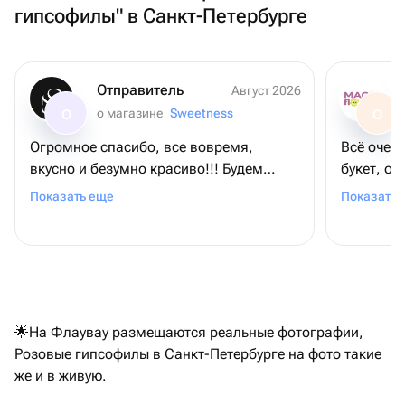
гипсофилы" в Санкт-Петербурге
Отправитель
Август 2026
о магазине
Sweetness
О
О
Огромное спасибо, все вовремя,
Всё очен
вкусно и безумно красиво!!! Будем
букет, о
заказывать еще!❤️
доставка
Показать еще
Показать 
🌟На Флаувау размещаются реальные фотографии,
Розовые гипсофилы в Санкт-Петербурге на фото такие
же и в живую.