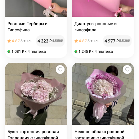
Розовые Герберы и
Диантусы розовые и
Гипсофила
гипсофила
4 323
₽
4 977
₽
4.87
5 тыс.
4 550
₽
4.87
5 тыс.
5 530
₽
1 081
₽
× 4 платежа
1 245
₽
× 4 платежа
Букет гортензия розовая
Нежное облако розовой
Голландия с гипсофилой
гортензии с гипсофилой