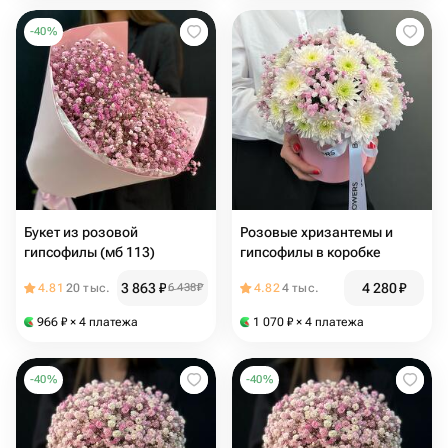
-
40
%
Букет из розовой
Розовые хризантемы и
гипсофилы (мб 113)
гипсофилы в коробке
3 863
₽
4 280
₽
4.81
20 тыс.
6 438
₽
4.82
4 тыс.
966
₽
× 4 платежа
1 070
₽
× 4 платежа
-
40
%
-
40
%