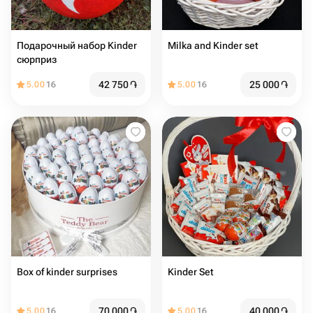
Подарочный набор Kinder
Milka and Kinder set
сюрприз
42 750
֏
25 000
֏
5.00
16
5.00
16
Box of kinder surprises
Kinder Set
70 000
֏
40 000
֏
5.00
16
5.00
16