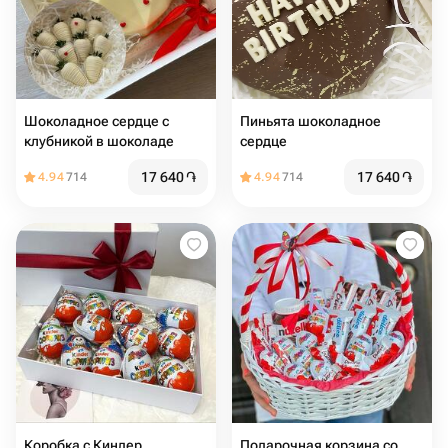
Шоколадное сердце с
Пиньята шоколадное
клубникой в шоколаде
сердце
17 640
֏
17 640
֏
4.94
714
4.94
714
Коробка с Киндер
Подарочная корзина со