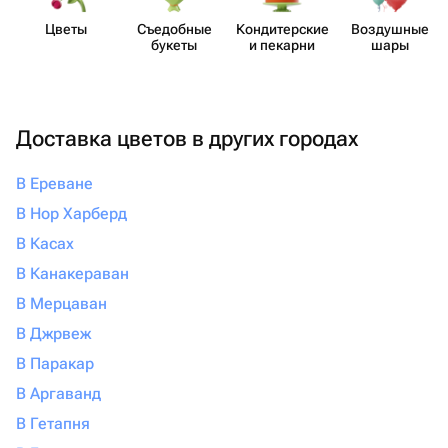
Цветы
Съедобные
Кондит​ерские
Воздушные
букеты
и пекарни
шары
Доставка цветов в других городах
В Ереване
В Нор Харберд
В Касах
В Канакераван
В Мерцаван
В Джрвеж
В Паракар
В Аргаванд
В Гетапня