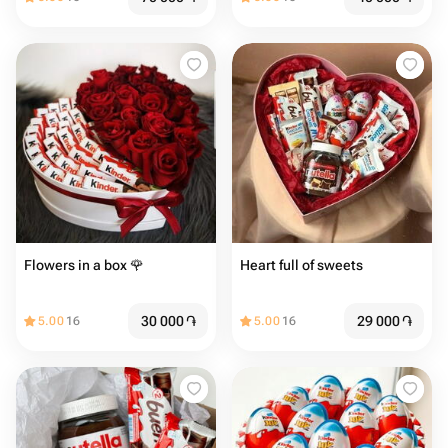
Flowers in a box 🌹
Heart full of sweets
30 000
֏
29 000
֏
5.00
16
5.00
16