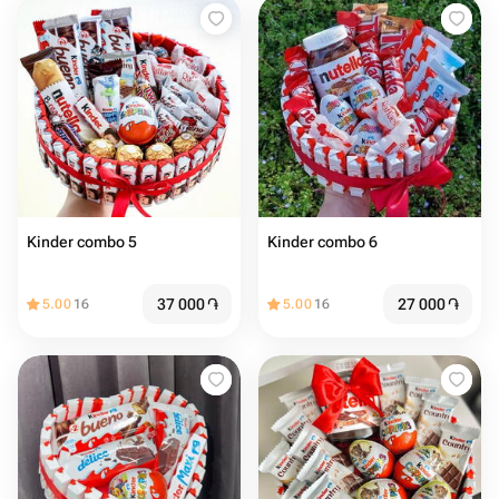
Kinder combo 5
Kinder combo 6
37 000
֏
27 000
֏
5.00
16
5.00
16