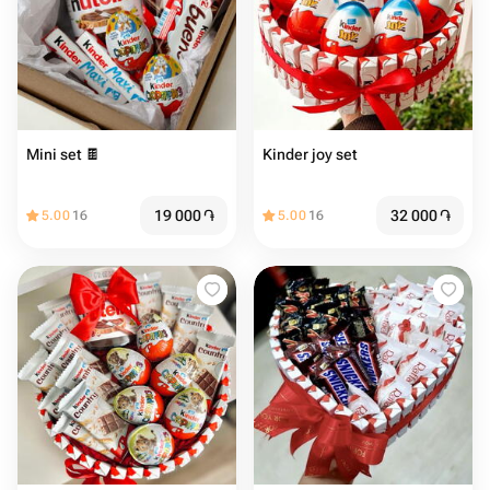
Mini set 🍫
Kinder joy set
19 000
֏
32 000
֏
5.00
16
5.00
16