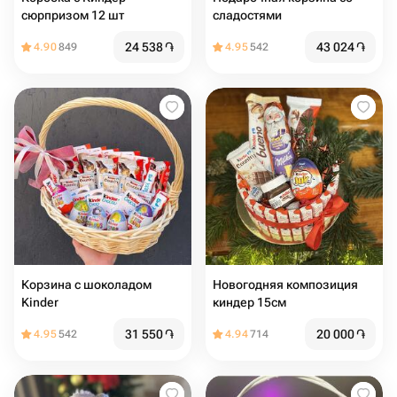
сюрпризом 12 шт
сладостями
24 538
֏
43 024
֏
4.90
849
4.95
542
Корзина с шоколадом
Новогодняя композиция
Kinder
киндер 15см
31 550
֏
20 000
֏
4.95
542
4.94
714