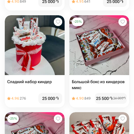
25 000
֏
25 000
֏
4.90
849
4.95
641
-
25
%
Сладкий набор киндер
Большой бокс из киндеров
микс
25 000
֏
25 500
֏
4.96
276
4.90
849
34 000
֏
-
25
%