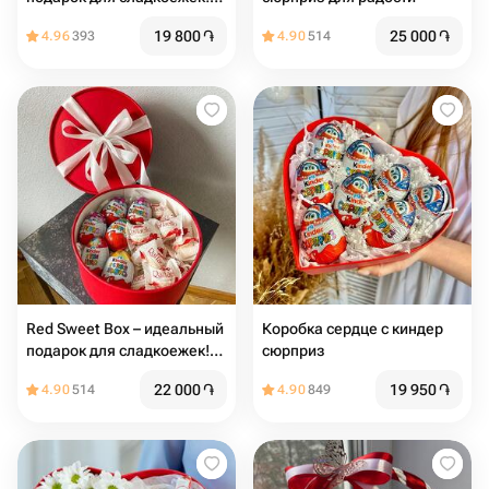
🎁️
19 800
֏
25 000
֏
4.96
393
4.90
514
Red Sweet Box – идеальный
Коробка сердце с киндер
подарок для сладкоежек!
сюрприз
🎁️
22 000
֏
19 950
֏
4.90
514
4.90
849