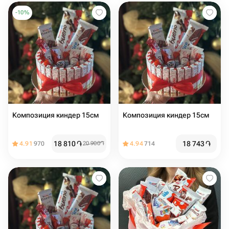
-
10
%
Композиция киндер 15см
Композиция киндер 15см
18 810
֏
18 743
֏
4.91
970
20 900
֏
4.94
714