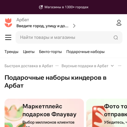
Магазины в 1300+ городах
Арбат
Введите город, улицу и дом доставки
Найти товары и магазины
Тренды
Цветы
Бенто-торты
Подарочные наборы
Быстрая доставка в Арбат
Вкусные подарки в Арбат
П
Подарочные наборы киндеров в
Арбат
Маркетплейс
Фото т
подарков Флаувау
отправ
Выбор миллионов клиентов
Убедитесь, 