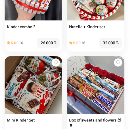
Kinder combo 2
Nutella + Kinder set
26 000
֏
32 000
֏
5.00
16
5.00
16
Mini Kinder Set
Box of sweets and flowers 🎁
🍫