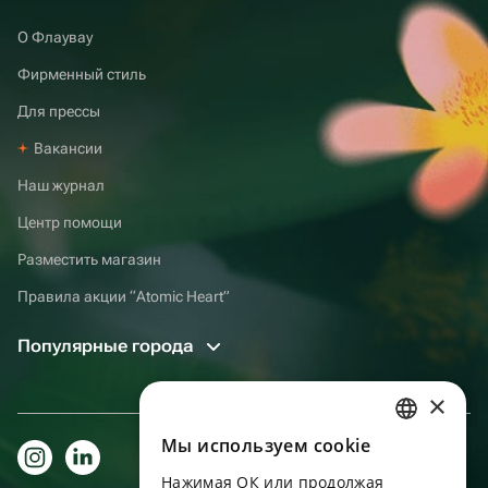
О Флаувау
Фирменный стиль
Для прессы
Вакансии
Наш журнал
Центр помощи
Разместить магазин
Правила акции “Atomic Heart”
Популярные города
×
Мы используем сookie
RUSSIAN
Нажимая ОК или продолжая
ENGLISH