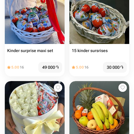
Kinder surprise maxi set
15 kinder sursrises
49 000
֏
30 000
֏
5.00
16
5.00
16