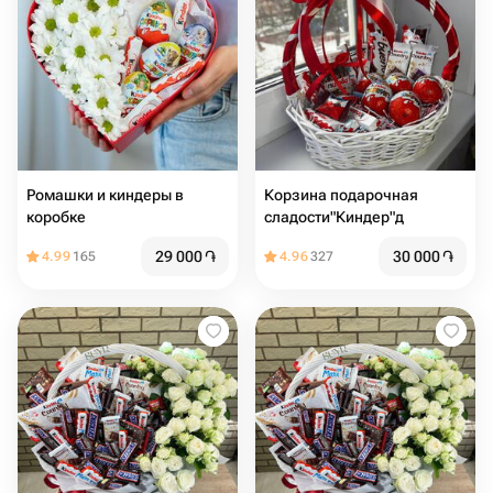
Ромашки и киндеры в
Корзина подарочная
коробке
сладости"Киндер"д
29 000
֏
30 000
֏
4.99
165
4.96
327