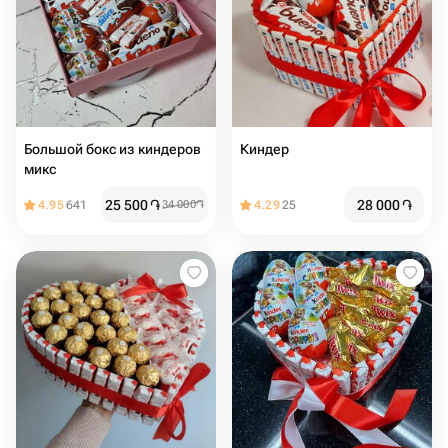
Большой бокс из киндеров
Киндер
микс
25 500
֏
28 000
֏
4.95
641
34 000
֏
4.29
25