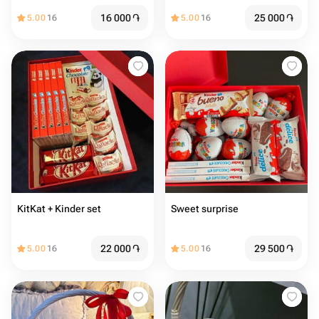
16 000
֏
25 000
֏
5.00
16
5.00
16
KitKat + Kinder set
Sweet surprise
22 000
֏
29 500
֏
5.00
16
5.00
16