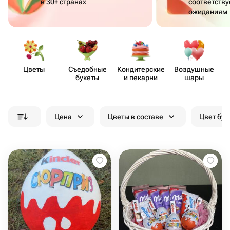
в 30+ странах
соответств
ожиданиям
Цветы
Съедобные
Кондит​ерские
Воздушные
букеты
и пекарни
шары
Цена
Цветы в составе
Цвет бук