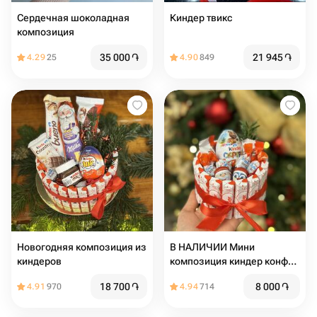
Сердечная шоколадная
Киндер твикс
композиция
35 000
֏
21 945
֏
4.29
25
4.90
849
Новогодняя композиция из
В НАЛИЧИИ Мини
киндеров
композиция киндер конфет
10см
18 700
֏
8 000
֏
4.91
970
4.94
714