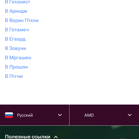
В Геханист
В Ариндж
В Верин Птхни
В Гетамеч
В Егвард
В Зовуни
В Мргашен
В Прошян
В Птгни
Русский
AMD
Полезные ссылки