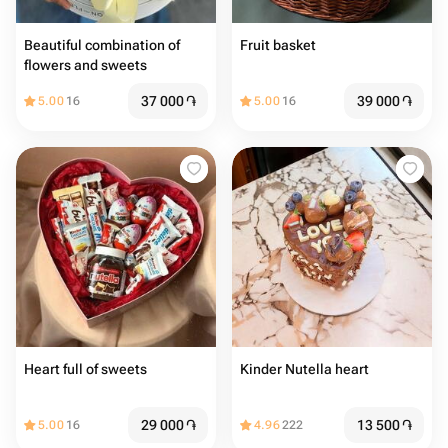
Beautiful combination of
Fruit basket
flowers and sweets ￼
37 000
֏
39 000
֏
5.00
16
5.00
16
Heart full of sweets
Kinder Nutella heart
29 000
֏
13 500
֏
5.00
16
4.96
222