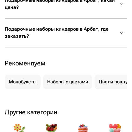
Подарочные наборы киндеров в Арбат, какая
и для меня это самое главное.
цена?
Огромное спасибо за вашу
отзывчивость, профессионализм и
искреннее желание сделать праздник
Подарочные наборы киндеров в Арбат, где
незабываемым. От всей души
заказать?
рекомендую! Если вы хотите подарить
своим близким не просто подарок, а
настоящие эмоции и быть уверенными,
что всё будет выполнено с любовью и
Рекомендуем
безупречно, смело обращайтесь
именно сюда. Вы точно не пожалеете!
Монобукеты
Наборы с цветами
Цветы поштуч
Другие категории