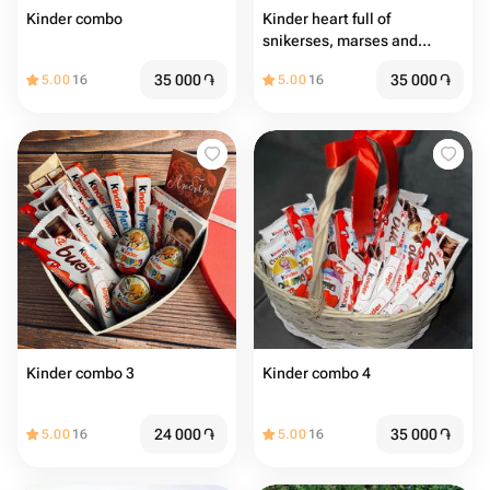
Kinder combo
Kinder heart full of
snikerses, marses and
Raffaellos
35 000
֏
35 000
֏
5.00
16
5.00
16
Kinder combo 3
Kinder combo 4
24 000
֏
35 000
֏
5.00
16
5.00
16