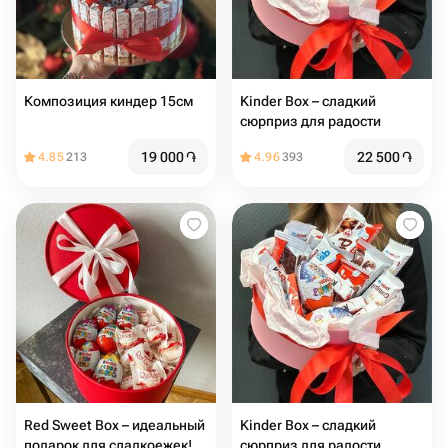
Композиция киндер 15см
Kinder Box – сладкий
сюрприз для радости
19 000
֏
22 500
֏
4.85
213
4.96
393
Red Sweet Box – идеальный
Kinder Box – сладкий
подарок для сладкоежек!
сюрприз для радости