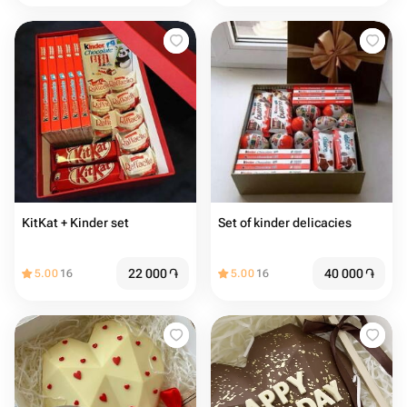
KitKat + Kinder set
Set of kinder delicacies
22 000
֏
40 000
֏
5.00
16
5.00
16