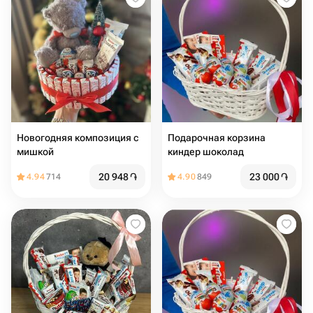
Новогодняя композиция с
Подарочная корзина
мишкой
киндер шоколад
20 948
֏
23 000
֏
4.94
714
4.90
849