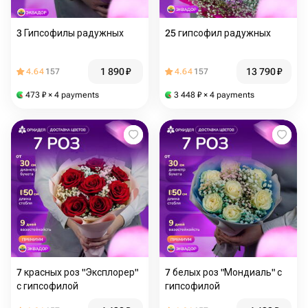
3 Гипсофилы радужных
25 гипсофил радужных
1 890
₽
13 790
₽
4.64
157
4.64
157
473
₽
× 4 payments
3 448
₽
× 4 payments
7 красных роз "Эксплорер"
7 белых роз "Мондиаль" с
с гипсофилой
гипсофилой