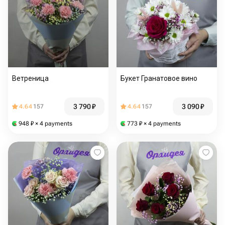
Ветреница
Букет Гранатовое вино
3 790
₽
3 090
₽
4.64
157
4.64
157
948
₽
× 4 payments
773
₽
× 4 payments