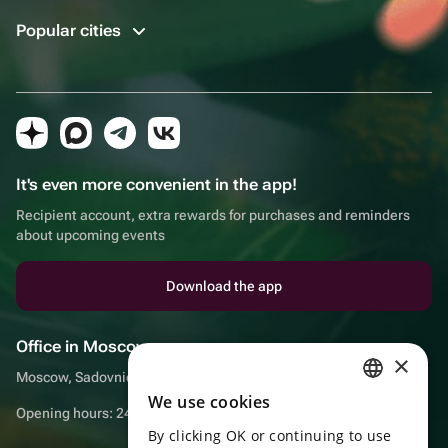
Popular cities
It's even more convenient in the app!
Recipient account, extra rewards for purchases and reminders
about upcoming events
Download the app
Office in Moscow
×
Moscow, Sadovnicheskaya embankment, 9, room 2/3
We use cookies
RUSSIAN
Opening hours: 24/7
By clicking OK or continuing to use
ENGLISH