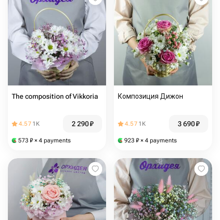
The composition of Vikkoria
Композиция Дижон
2 290
₽
3 690
₽
4.57
1K
4.57
1K
573
₽
× 4 payments
923
₽
× 4 payments