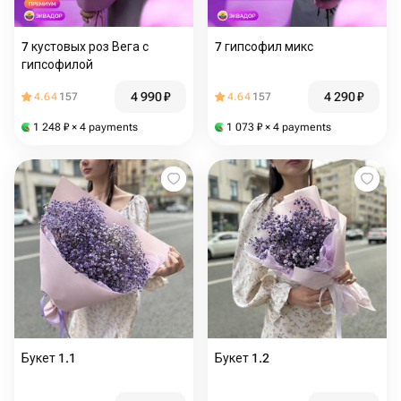
7 кустовых роз Вега с
7 гипсофил микс
гипсофилой
4 990
₽
4 290
₽
4.64
157
4.64
157
1 248
₽
× 4 payments
1 073
₽
× 4 payments
Букет 1.1
Букет 1.2