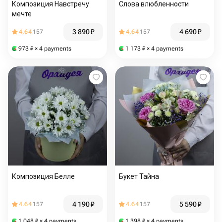
Композиция Навстречу
Слова влюбленности
мечте
3 890
₽
4 690
₽
4.64
157
4.64
157
973
₽
× 4 payments
1 173
₽
× 4 payments
Композиция Белле
Букет Тайна
4 190
₽
5 590
₽
4.64
157
4.64
157
1 048
₽
× 4 payments
1 398
₽
× 4 payments