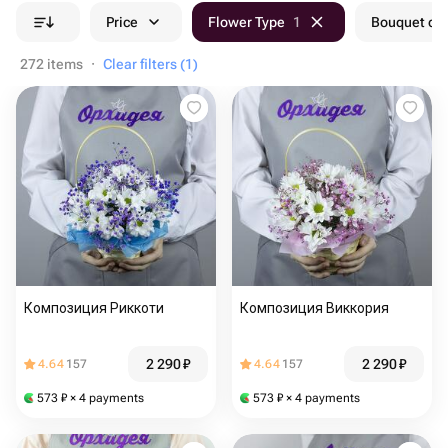
Price
Flower Type
1
Bouquet col
272 items
·
Clear filters (1)
Композиция Риккоти
Композиция Виккория
2 290
₽
2 290
₽
4.64
157
4.64
157
573
₽
× 4 payments
573
₽
× 4 payments