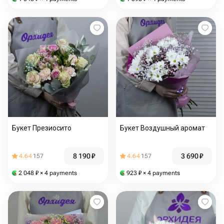
Букет Презиосито
Букет Воздушный аромат
8 190
₽
3 690
₽
4.64
157
4.64
157
2 048
₽
× 4 payments
923
₽
× 4 payments