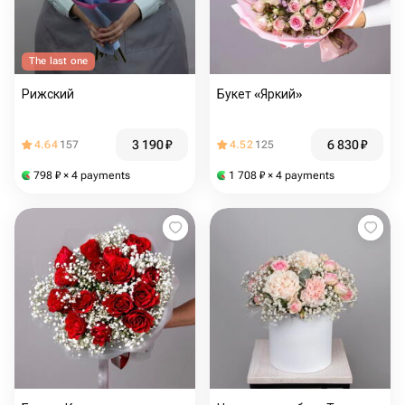
The last one
Рижский
Букет «Яркий»
3 190
₽
6 830
₽
4.64
157
4.52
125
798
₽
× 4 payments
1 708
₽
× 4 payments