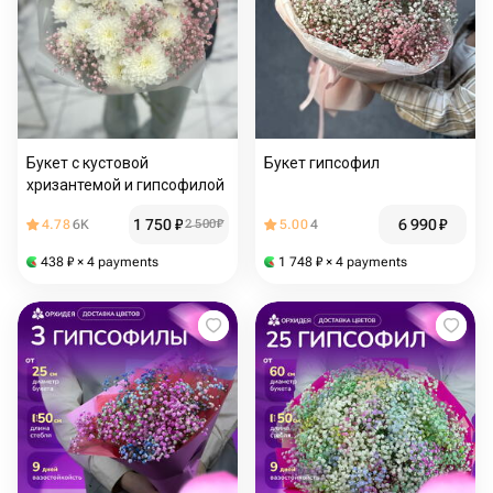
Букет с кустовой
Букет гипсофил
хризантемой и гипсофилой
1 750
₽
6 990
₽
4.78
6K
2 500
₽
5.00
4
438
₽
× 4 payments
1 748
₽
× 4 payments