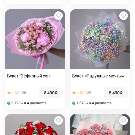
Букет "Зефирный сон"
Букет «Радужные мечты»
8 490
₽
5 490
₽
4.52
125
4.52
125
2 123
₽
× 4 payments
1 373
₽
× 4 payments