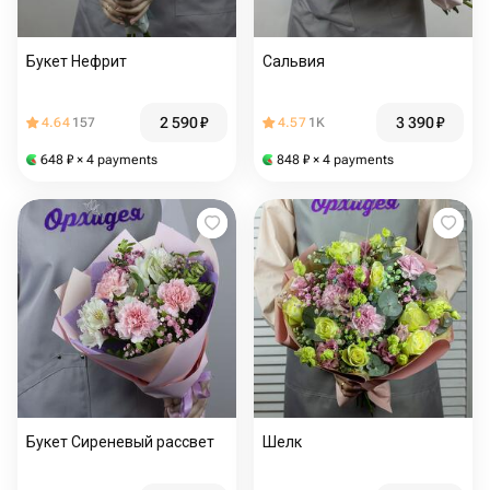
Букет Нефрит
Сальвия
2 590
₽
3 390
₽
4.64
157
4.57
1K
648
₽
× 4 payments
848
₽
× 4 payments
Букет Сиреневый рассвет
Шелк