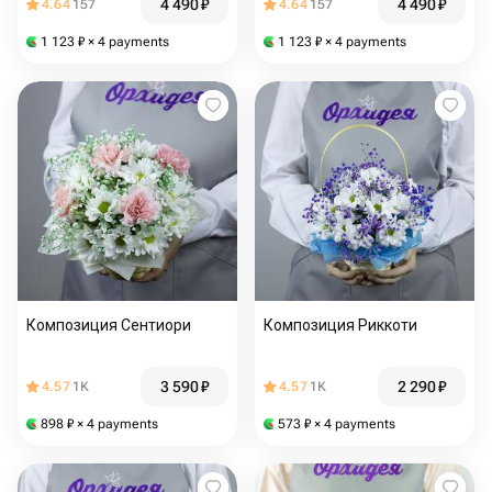
4 490
₽
4 490
₽
4.64
157
4.64
157
1 123
₽
× 4 payments
1 123
₽
× 4 payments
Композиция Сентиори
Композиция Риккоти
3 590
₽
2 290
₽
4.57
1K
4.57
1K
898
₽
× 4 payments
573
₽
× 4 payments