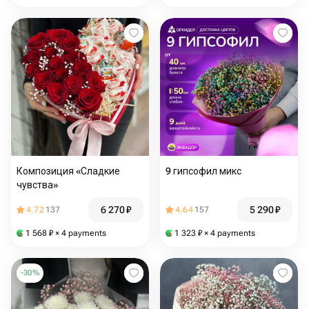
Композиция «Сладкие
9 гипсофил микс
чувства»
6 270
₽
5 290
₽
4.72
137
4.64
157
1 568
₽
× 4 payments
1 323
₽
× 4 payments
-
30
%