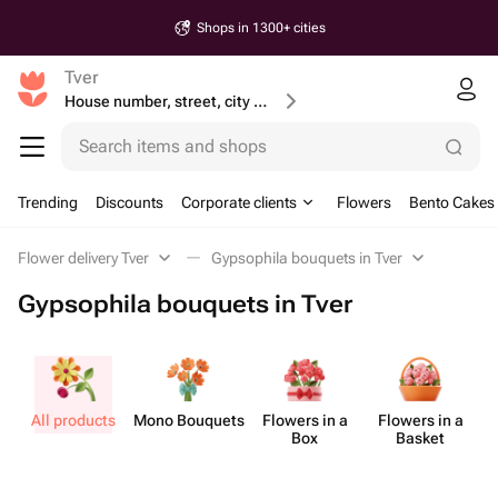
Shops in 1300+ cities
Tver
House number, street, city or postcode
Search items and shops
Trending
Discounts
Corporate clients
Flowers
Bento Cakes
Flower delivery Tver
Gypsophila bouquets in Tver
Gypsophila bouquets in Tver
All products
Mono Bouquets
Flowers in a
Flowers in a
Box
Basket