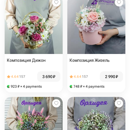
Композиция Дижон
Композиция Жизель
3 690
₽
2 990
₽
4.64
157
4.64
157
923
₽
× 4 payments
748
₽
× 4 payments