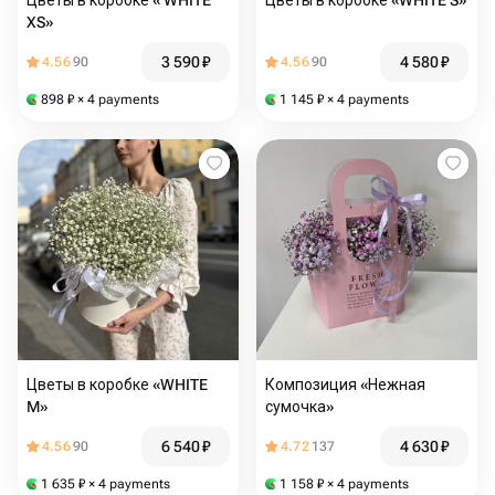
Цветы в коробке « WHITE
Цветы в коробке «WHITE S»
XS»
3 590
₽
4 580
₽
4.56
90
4.56
90
898
₽
× 4 payments
1 145
₽
× 4 payments
Цветы в коробке «WHITE
Композиция «Нежная
M»
сумочка»
6 540
₽
4 630
₽
4.56
90
4.72
137
1 635
₽
× 4 payments
1 158
₽
× 4 payments