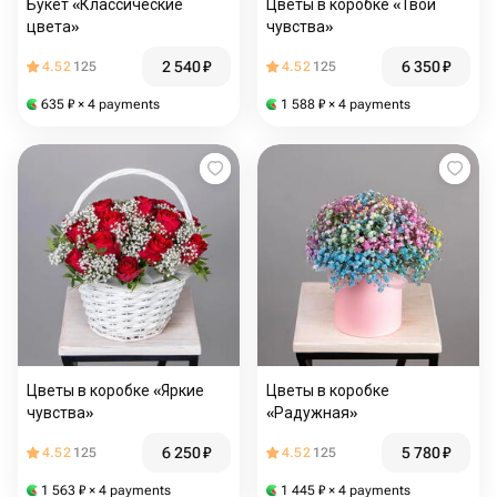
Букет «Классические
Цветы в коробке «Твои
цвета»
чувства»
2 540
₽
6 350
₽
4.52
125
4.52
125
635
₽
× 4 payments
1 588
₽
× 4 payments
Цветы в коробке «Яркие
Цветы в коробке
чувства»
«Радужная»
6 250
₽
5 780
₽
4.52
125
4.52
125
1 563
₽
× 4 payments
1 445
₽
× 4 payments