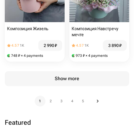
Композиция Жизель
Композиция Навстречу
мечте
2 990
₽
3 890
₽
4.57
1K
4.57
1K
748
₽
× 4 payments
973
₽
× 4 payments
Show more
1
2
3
4
5
Featured