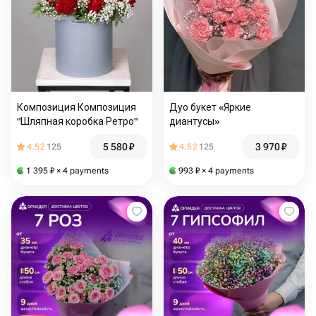
Композиция Композиция
Дуо букет «Яркие
"Шляпная коробка Ретро"
диантусы»
5 580
₽
3 970
₽
4.52
125
4.52
125
1 395
₽
× 4 payments
993
₽
× 4 payments