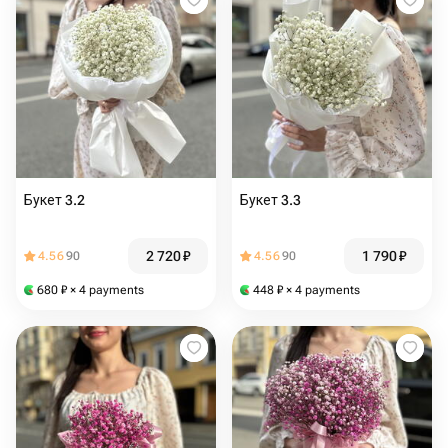
Букет 3.2
Букет 3.3
2 720
₽
1 790
₽
4.56
90
4.56
90
680
₽
× 4 payments
448
₽
× 4 payments