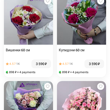
Вишенки 60 см
Купидони 60 см
3 590
₽
3 590
₽
4.57
1K
4.57
1K
898
₽
× 4 payments
898
₽
× 4 payments