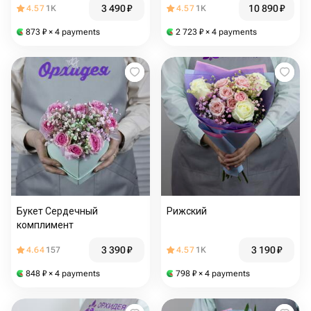
3 490
₽
10 890
₽
4.57
1K
4.57
1K
873
₽
× 4 payments
2 723
₽
× 4 payments
Букет Сердечный
Рижский
комплимент
3 390
₽
3 190
₽
4.64
157
4.57
1K
848
₽
× 4 payments
798
₽
× 4 payments