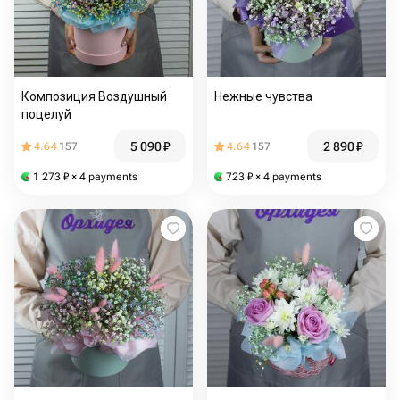
Композиция Воздушный
Нежные чувства
поцелуй
5 090
₽
2 890
₽
4.64
157
4.64
157
1 273
₽
× 4 payments
723
₽
× 4 payments