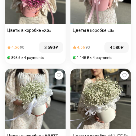
Цветы в коробке «XS»
Цветы в коробке «S»
3 590
₽
4 580
₽
4.56
90
4.56
90
898
₽
× 4 payments
1 145
₽
× 4 payments