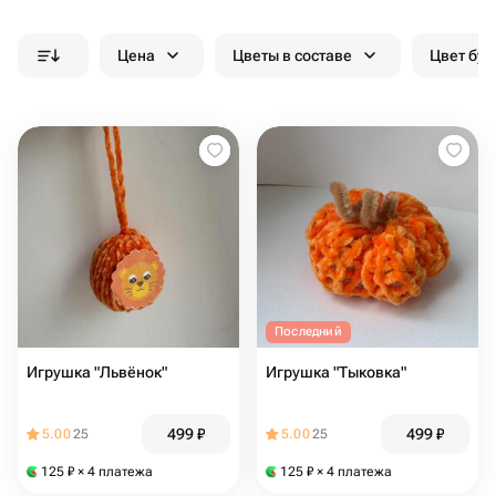
Цена
Цветы в составе
Цвет бук
Последний
Игрушка "Львёнок"
Игрушка "Тыковка"
499
₽
499
₽
5.00
25
5.00
25
125
₽
× 4 платежа
125
₽
× 4 платежа