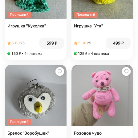
Последний
Последний
Игрушка "Куколка"
Игрушка "Утя"
599
₽
499
₽
5.00
25
5.00
25
150
₽
× 4 платежа
125
₽
× 4 платежа
Последний
Брелок "Воробушек"
Розовое чудо