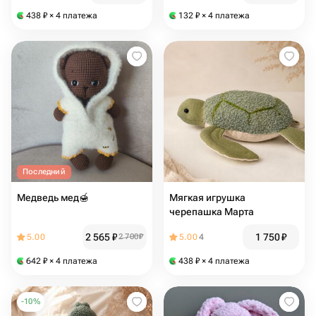
438
₽
× 4 платежа
132
₽
× 4 платежа
Последний
Медведь мед🍯
Мягкая игрушка
черепашка Марта
2 565
₽
1 750
₽
5.00
2 700
₽
5.00
4
642
₽
× 4 платежа
438
₽
× 4 платежа
-
10
%