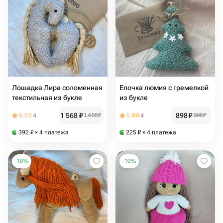
Лошадка Лира соломенная
Елочка люмия с гремелкой
текстильная из букле
из букле
1 568
₽
898
₽
5.00
4
1 650
₽
5.00
4
998
₽
392
₽
× 4 платежа
225
₽
× 4 платежа
-
10
%
-
10
%