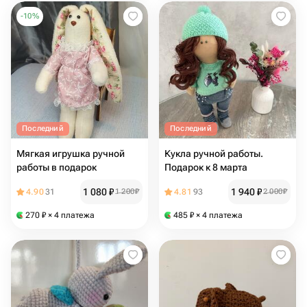
-
10
%
Последний
Последний
Мягкая игрушка ручной
Кукла ручной работы.
работы в подарок
Подарок к 8 марта
1 080
₽
1 940
₽
4.90
31
1 200
₽
4.81
93
2 000
₽
270
₽
× 4 платежа
485
₽
× 4 платежа