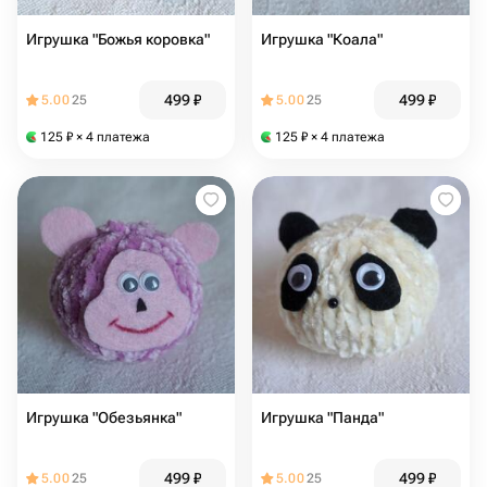
Игрушка "Божья коровка"
Игрушка "Коала"
499
₽
499
₽
5.00
25
5.00
25
125
₽
× 4 платежа
125
₽
× 4 платежа
Игрушка "Обезьянка"
Игрушка "Панда"
499
₽
499
₽
5.00
25
5.00
25