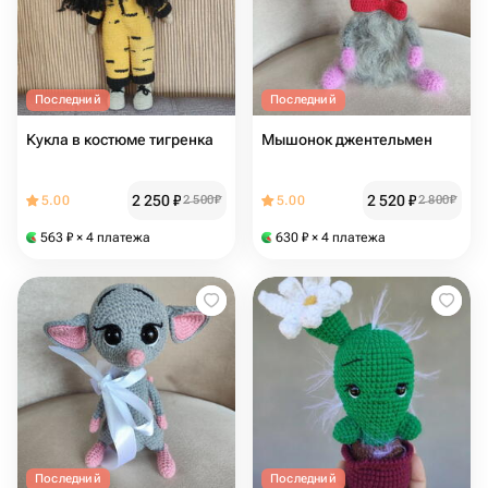
Последний
Последний
Кукла в костюме тигренка
Мышонок джентельмен
2 250
₽
2 520
₽
5.00
2 500
₽
5.00
2 800
₽
563
₽
× 4 платежа
630
₽
× 4 платежа
Последний
Последний