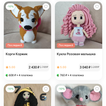
-
10
%
Последний
Последний
Корги Коржик
Кукла Розовая малышка
2 430
₽
3 040
₽
5.00
2 700
₽
5.00
3 200
₽
608
₽
× 4 платежа
760
₽
× 4 платежа
-
10
%
-
10
%