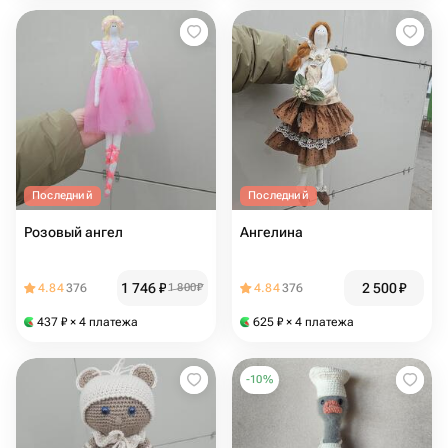
Последний
Последний
Розовый ангел
Ангелина
1 746
₽
2 500
₽
4.84
376
1 800
₽
4.84
376
437
₽
× 4 платежа
625
₽
× 4 платежа
-
10
%