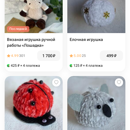
Последний
Вязаная игрушка ручной
Елочная игрушка
работы «Лошадка»
1 700
₽
499
₽
4.99
301
5.00
25
425
₽
× 4 платежа
125
₽
× 4 платежа