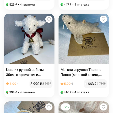
525
₽
× 4 платежа
447
₽
× 4 платежа
Козлик ручной работы
Мягкая игрушка Тюлень
30см, с ароматом и
Плюш (морской котик),
арактером, эко игрушка в
16см ручной работы на
3 990
₽
1 663
₽
5.00
4
4 200
₽
5.00
4
1 750
₽
подарок с ко
подарок
998
₽
× 4 платежа
416
₽
× 4 платежа
-
10
%