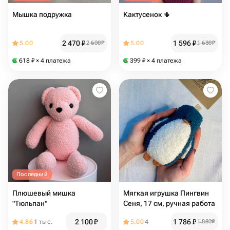
Мышка подружка
Кактусенок 🌵
2 470
₽
1 596
₽
5.00
2 600
₽
5.00
1 680
₽
618
₽
× 4 платежа
399
₽
× 4 платежа
Последний
Плюшевый мишка
Мягкая игрушка Пингвин
"Тюльпан"
Сеня, 17 см, ручная работа
2 100
₽
1 786
₽
4.86
1 тыс.
5.00
4
1 880
₽