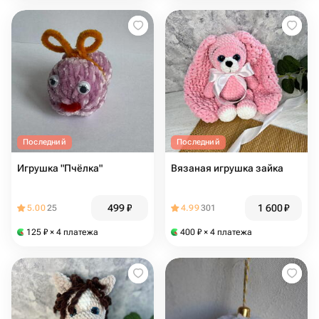
Последний
Последний
Игрушка "Пчёлка"
Вязаная игрушка зайка
499
₽
1 600
₽
5.00
25
4.99
301
125
₽
× 4 платежа
400
₽
× 4 платежа