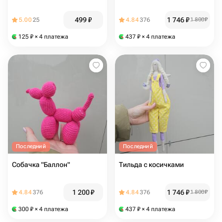
499
₽
1 746
₽
5.00
25
4.84
376
1 800
₽
125
₽
× 4 платежа
437
₽
× 4 платежа
Последний
Последний
Собачка "Баллон"
Тильда с косичками
1 200
₽
1 746
₽
4.84
376
4.84
376
1 800
₽
300
₽
× 4 платежа
437
₽
× 4 платежа