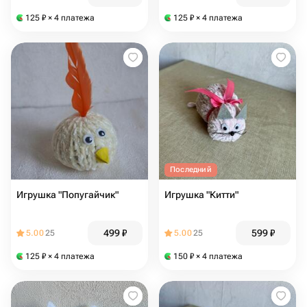
125
₽
× 4 платежа
125
₽
× 4 платежа
Последний
Игрушка "Попугайчик"
Игрушка "Китти"
499
₽
599
₽
5.00
25
5.00
25
125
₽
× 4 платежа
150
₽
× 4 платежа