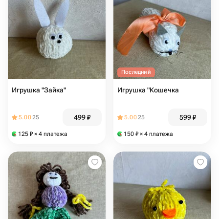
Последний
Игрушка "Зайка"
Игрушка "Кошечка
499
₽
599
₽
5.00
25
5.00
25
125
₽
× 4 платежа
150
₽
× 4 платежа