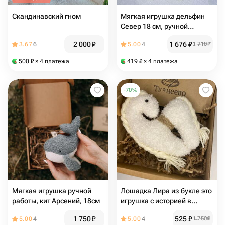
Скандинавский гном
Мягкая игрушка дельфин
Север 18 см, ручной
работы
2 000
₽
1 676
₽
3.67
6
5.00
4
1 710
₽
500
₽
× 4 платежа
419
₽
× 4 платежа
-
70
%
Мягкая игрушка ручной
Лошадка Лира из букле это
работы, кит Арсений, 18см
игрушка с историей в
подарок
1 750
₽
525
₽
5.00
4
5.00
4
1 750
₽