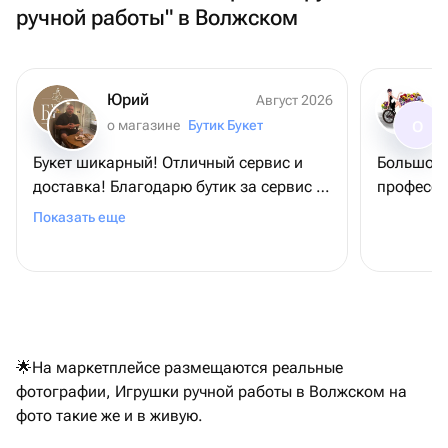
ручной работы" в Волжском
Юрий
Август 2026
о магазине
Бутик Букет
О
Букет шикарный! Отличный сервис и
Большое 
доставка! Благодарю бутик за сервис и
професси
букет, - именинница довольна
Показать еще
🌟На маркетплейсе размещаются реальные
фотографии, Игрушки ручной работы в Волжском на
фото такие же и в живую.