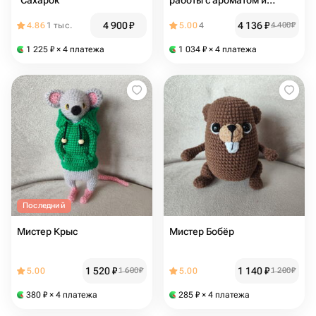
"Сахарок"
работы с ароматом и
характером на подарок
4 900
₽
4 136
₽
4.86
1 тыс.
5.00
4
4 400
₽
1 225
₽
× 4 платежа
1 034
₽
× 4 платежа
Последний
Мистер Крыс
Мистер Бобёр
1 520
₽
1 140
₽
5.00
1 600
₽
5.00
1 200
₽
380
₽
× 4 платежа
285
₽
× 4 платежа