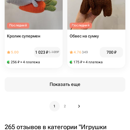
Последний
Последний
Кролик супермен
Обвес на сумку
1 023
₽
700
₽
5.00
1 100
₽
4.76
349
256
₽
× 4 платежа
175
₽
× 4 платежа
Показать еще
1
2
265 отзывов в категории "Игрушки