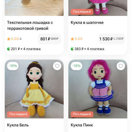
Последний
Текстильная лошадка с
Кукла в шапочке
терракотовой гривой
801
₽
1 530
₽
5.00
4
890
₽
5.00
1 700
₽
201
₽
× 4 платежа
383
₽
× 4 платежа
-
10
%
-
10
%
Последний
Последний
Кукла Бель
Кукла Пинк