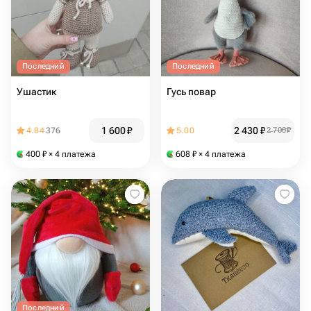
Последний
Последний
Ушастик
Гусь повар
1 600
₽
2 430
₽
4.84
376
5.00
2 700
₽
400
₽
× 4 платежа
608
₽
× 4 платежа
Последний