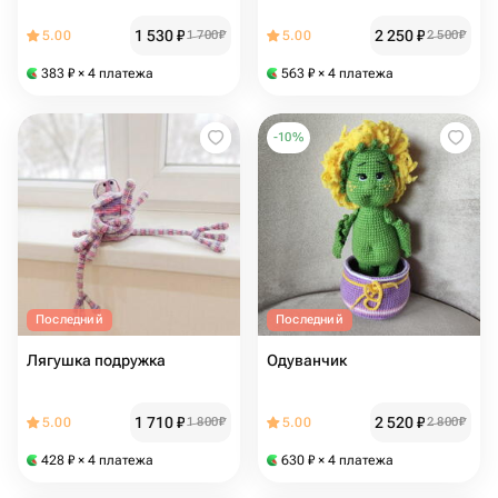
1 530
₽
2 250
₽
5.00
1 700
₽
5.00
2 500
₽
383
₽
× 4 платежа
563
₽
× 4 платежа
-
10
%
Последний
Последний
Лягушка подружка
Одуванчик
1 710
₽
2 520
₽
5.00
1 800
₽
5.00
2 800
₽
428
₽
× 4 платежа
630
₽
× 4 платежа