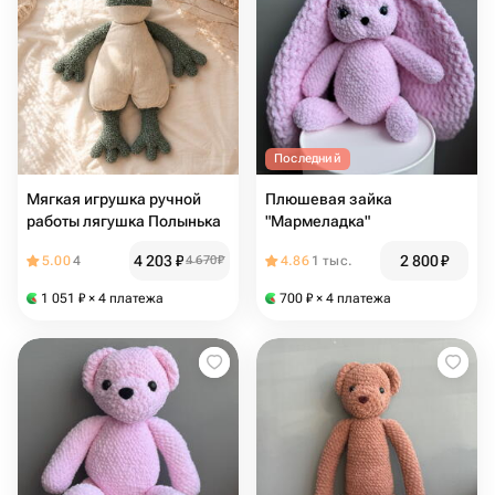
Последний
Мягкая игрушка ручной
Плюшевая зайка
работы лягушка Полынька
"Мармеладка"
4 203
₽
2 800
₽
5.00
4
4 670
₽
4.86
1 тыс.
1 051
₽
× 4 платежа
700
₽
× 4 платежа