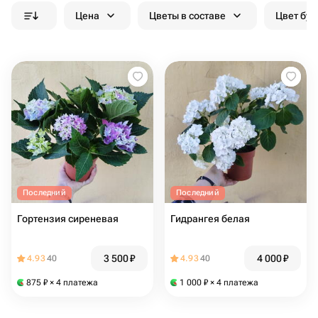
Цена
Цветы в составе
Цвет бук
Последний
Последний
Гортензия сиреневая
Гидрангея белая
3 500
₽
4 000
₽
4.93
40
4.93
40
875
₽
× 4 платежа
1 000
₽
× 4 платежа