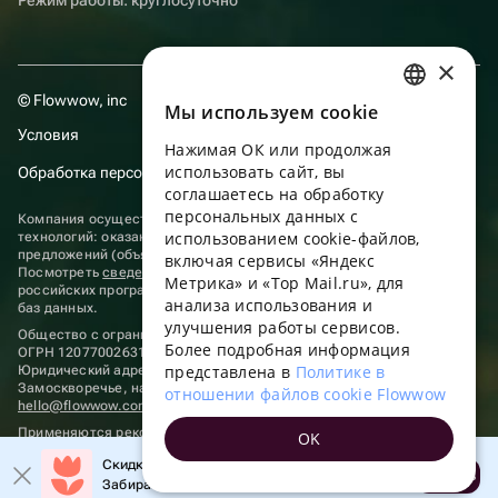
×
© Flowwow, inc
Мы используем сookie
RUSSIAN
Условия
Нажимая ОК или продолжая
ENGLISH
использовать сайт, вы
Обработка персональных данных
UKRAINIAN
соглашаетесь на обработку
персональных данных с
Компания осуществляет деятельность в области информационных
PORTUGUESE
использованием cookie-файлов,
технологий: оказание услуг в сети “Интернет” по размещению
предложений (объявлений) продавцов о реализации товаров.
включая сервисы «Яндекс
SPANISH
Посмотреть
сведения о программах
, включенных в реестр
Метрика» и «Top Mail.ru», для
российских программ для электронных вычислительных машин и
анализа использования и
HUNGARIAN
баз данных.
улучшения работы сервисов.
Общество с ограниченной ответственностью «ФЛАУВАУ»
ITALIAN
Более подробная информация
ОГРН 1207700263198, ИНН 9702020445
представлена в
Политике в
Юридический адрес: г. Москва, вн.тер. г. Муниципальный округ
FRENCH
Замоскворечье, наб. Садовническая, д. 9, помещ. 2/3.
отношении файлов cookie Flowwow
hello@flowwow.com
8 800 555-16-15
TURKISH
Применяются
рекомендательные технологии
OK
GERMAN
Скидка до 10% на первый заказ!
Открыть
Забирайте промокод в приложении!
POLISH