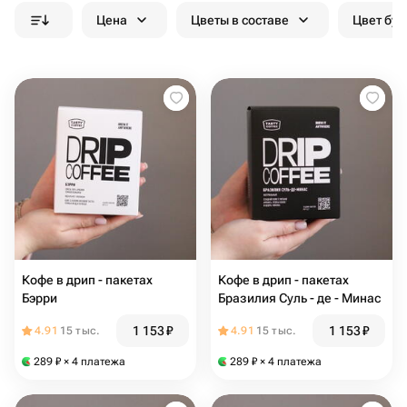
Цена
Цветы в составе
Цвет бук
Кофе в дрип - пакетах
Кофе в дрип - пакетах
Бэрри
Бразилия Суль - де - Минас
1 153
₽
1 153
₽
4.91
15 тыс.
4.91
15 тыс.
289
₽
× 4 платежа
289
₽
× 4 платежа