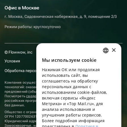
Офис в Москве
г. Москва, Садовническая набережная, д. 9, помещение 2/3
Режим работы: круглосуточно
×
© Flowwow, inc
Мы используем сookie
Условия
RUSSIAN
Нажимая ОК или продолжая
Обработка персональных данных
ENGLISH
использовать сайт, вы
UKRAINIAN
соглашаетесь на обработку
Компания осуществляет деятельность в области информационных
персональных данных с
технологий: оказание услуг в сети “Интернет” по размещению
PORTUGUESE
предложений (объявлений) продавцов о реализации товаров.
использованием cookie-файлов,
Посмотреть
сведения о программах
, включенных в реестр
включая сервисы «Яндекс
SPANISH
российских программ для электронных вычислительных машин и
Метрика» и «Top Mail.ru», для
баз данных.
анализа использования и
HUNGARIAN
Общество с ограниченной ответственностью «ФЛАУВАУ»
улучшения работы сервисов.
ОГРН 1207700263198, ИНН 9702020445
ITALIAN
Более подробная информация
Юридический адрес: г. Москва, вн.тер. г. Муниципальный округ
Замоскворечье, наб. Садовническая, д. 9, помещ. 2/3.
представлена в
Политике в