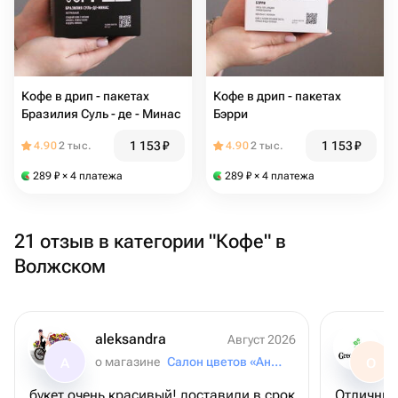
Кофе в дрип - пакетах
Кофе в дрип - пакетах
Бразилия Суль - де - Минас
Бэрри
1 153
₽
1 153
₽
4.90
2 тыс.
4.90
2 тыс.
289
₽
× 4 платежа
289
₽
× 4 платежа
21 отзыв в категории "Кофе" в
Волжском
aleksandra
Август 2026
о магазине
Салон цветов «Анютины Глазки»
A
О
букет очень красивый! доставили в срок
Отличный