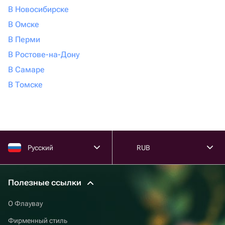
В Новосибирске
В Омске
В Перми
В Ростове-на-Дону
В Самаре
В Томске
Русский
RUB
Полезные ссылки
О Флаувау
Фирменный стиль