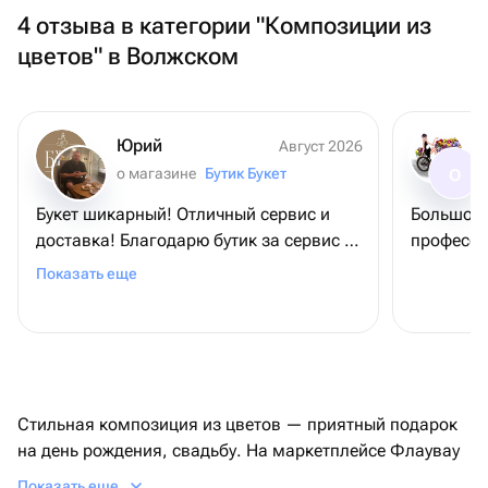
4 отзыва в категории "Композиции из
цветов" в Волжском
Юрий
Август 2026
о магазине
Бутик Букет
О
Букет шикарный! Отличный сервис и
Большое 
доставка! Благодарю бутик за сервис и
професси
букет, - именинница довольна
Показать еще
Стильная композиция из цветов — приятный подарок
на день рождения, свадьбу. На маркетплейсе Флаувау
— солидный ассортимент, аккуратная доставка.
Показать еще