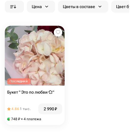
Цена
Цветы в составе
Цвет бук
Последний
Букет " Это по любви 💞"
2 990
₽
4.86
1 тыс.
748
₽
× 4 платежа