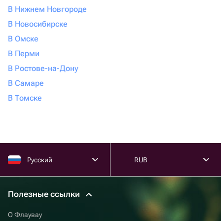
В Нижнем Новгороде
В Новосибирске
В Омске
В Перми
В Ростове-на-Дону
В Самаре
В Томске
Русский
RUB
Полезные ссылки
О Флаувау