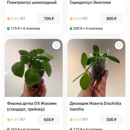
Плектрантус шоколадный
Сциндапсус Экзотика
700
₽
800
₽
4.54
787
4.54
787
175
₽
× 4 платежа
200
₽
× 4 платежа
Фиалка детка DS-Жасмин
Дисхидия Иоанта Dischidia
(стандарт, трейлер)
Ioantha
650
₽
500
₽
4.54
787
4.54
787
163
₽
× 4 платежа
125
₽
× 4 платежа