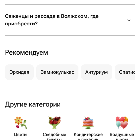
Саженцы и рассада в Волжском, где
приобрести?
Рекомендуем
Орхидея
Замиокулькас
Антуриум
Спатифи
Другие категории
Цветы
Съедобные
Кондит​ерские
Воздушные
букеты
и пекарни
шары