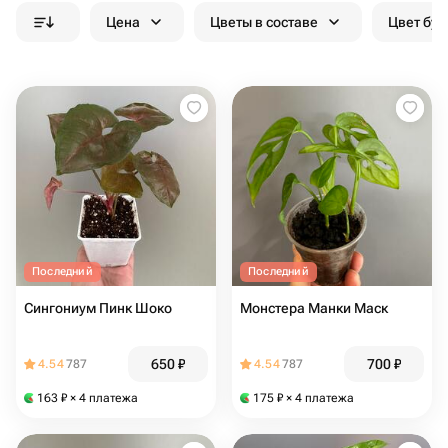
Цена
Цветы в составе
Цвет бук
Последний
Последний
Сингониум Пинк Шоко
Монстера Манки Маск
650
₽
700
₽
4.54
787
4.54
787
163
₽
× 4 платежа
175
₽
× 4 платежа