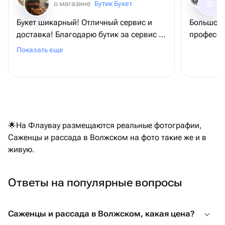
о магазине
Бутик Букет
О
Букет шикарный! Отличный сервис и
Большое 
доставка! Благодарю бутик за сервис и
професси
букет, - именинница довольна
Показать еще
🌟На Флаувау размещаются реальные фотографии,
Саженцы и рассада в Волжском на фото такие же и в
живую.
Ответы на популярные вопросы
Саженцы и рассада в Волжском, какая цена?