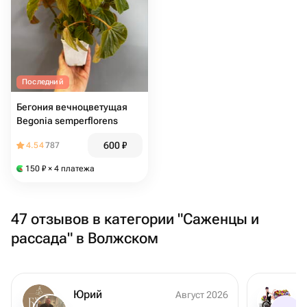
Последний
Бегония вечноцветущая
Begonia semperflorens
600
₽
4.54
787
150
₽
× 4 платежа
47 отзывов в категории "Саженцы и
рассада" в Волжском
Юрий
Август 2026