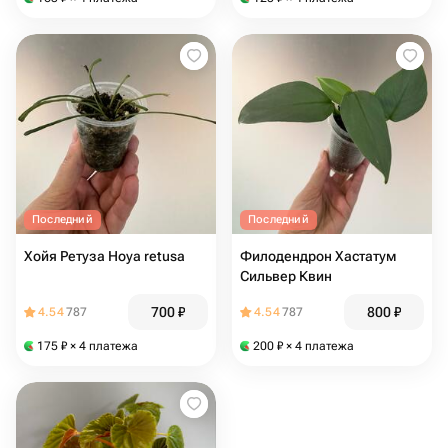
Последний
Последний
Хойя Ретуза Hoya retusa
Филодендрон Хастатум
Сильвер Квин
700
₽
800
₽
4.54
787
4.54
787
175
₽
× 4 платежа
200
₽
× 4 платежа