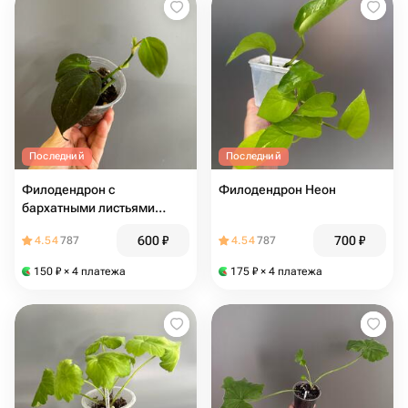
Последний
Последний
Филодендрон с
Филодендрон Неон
бархатными листьями
Сканденс Миканс
600
₽
700
₽
4.54
787
4.54
787
150
₽
× 4 платежа
175
₽
× 4 платежа