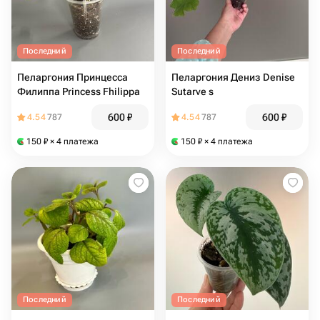
Последний
Последний
Пеларгония Принцесса
Пеларгония Дениз Denise
Филиппа Princess Fhilippa
Sutarve s
600
₽
600
₽
4.54
787
4.54
787
150
₽
× 4 платежа
150
₽
× 4 платежа
Последний
Последний