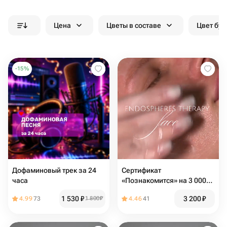
Цена
Цветы в составе
Цвет бук
-
15
%
Дофаминовый трек за 24
Сертификат
часа
«Познакомится» на 3 000
рублей
1 530
₽
3 200
₽
4.99
73
1 800
₽
4.46
41