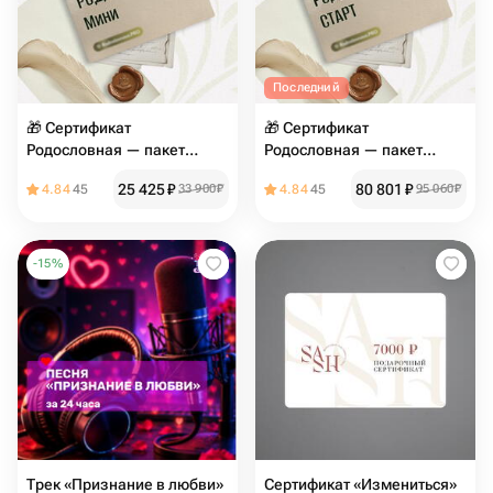
Последний
🎁 Сертификат
🎁 Сертификат
Родословная — пакет
Родословная — пакет
«Мини»
«Старт»
25 425
₽
80 801
₽
4.84
45
33 900
₽
4.84
45
95 060
₽
-
15
%
Трек «Признание в любви»
Сертификат «Измениться»