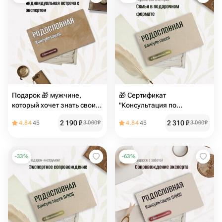
Подарок 🎁 мужчине,
🎁 Сертификат
который хочет знать свои
"Консультация по
корни - Консультация по
родословной"
2 190
₽
2 310
₽
4.84
45
3 000
₽
4.84
45
3 000
₽
родословной
-
33
%
-
63
%