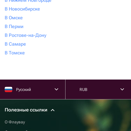
В Нижнем Новгороде
В Новосибирске
В Омске
В Перми
В Ростове-на-Дону
В Самаре
В Томске
Русский
RUB
Полезные ссылки
О Флаувау