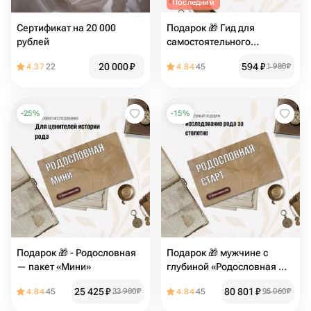
Последний
Сертификат на 20 000
Подарок 🎁 Гид для
рублей
самостоятельного
исследования
20 000
₽
594
₽
4.37
22
4.84
45
1 980
₽
-
25
%
-
15
%
Подарок 🎁 - Родословная
Подарок 🎁 мужчине с
— пакет «Мини»
глубиной «Родословная —
пакет Старт»
25 425
₽
80 801
₽
4.84
45
33 900
₽
4.84
45
95 060
₽