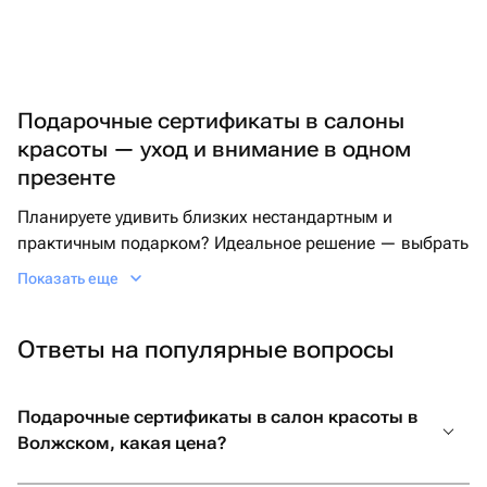
Подарочные сертификаты в салоны
красоты — уход и внимание в одном
презенте
Планируете удивить близких нестандартным и
практичным подарком? Идеальное решение — выбрать
подарочный сертификат в салон красоты. Такой
Показать еще
вариант обеспечит шанс отдохнуть, привести себя в
порядок и обрести уверенность.
Ответы на популярные вопросы
Если вы ищете подарок подруге, маме или коллеге,
идеальным вариантом будет подарочный сертификат
для женщин в салон красоты. Он откроет доступ к
Подарочные сертификаты в салон красоты в
разнообразным услугам: стильной укладке, уходовым
Волжском, какая цена?
процедурам, маникюру или массажу. Для тех, кто