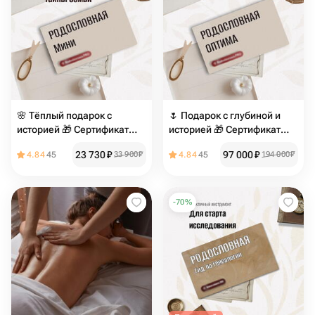
🌸 Тёплый подарок с
🌷 Подарок с глубиной и
историей 🎁 Сертификат
историей 🎁 Сертификат
«Родословная — пакет
«Родословная — пакет
23 730
₽
97 000
₽
4.84
45
33 900
₽
4.84
45
194 000
₽
Мини»
Оптима»
-
70
%