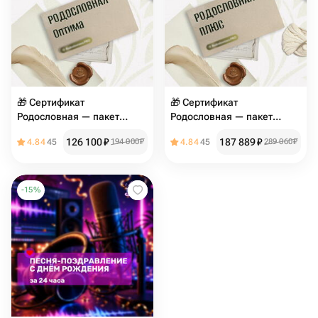
🎁 Сертификат
🎁 Сертификат
Родословная — пакет
Родословная — пакет
«Оптима»
«Плюс»
126 100
₽
187 889
₽
4.84
45
194 000
₽
4.84
45
289 060
₽
-
15
%