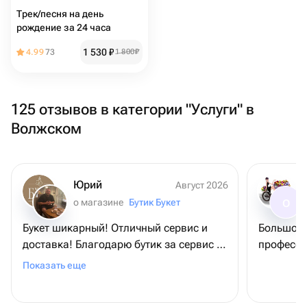
Трек/песня на день
рождение за 24 часа
1 530
₽
4.99
73
1 800
₽
125 отзывов в категории "Услуги" в
Волжском
Юрий
Август 2026
о магазине
Бутик Букет
О
Букет шикарный! Отличный сервис и
Большое 
доставка! Благодарю бутик за сервис и
професси
букет, - именинница довольна
Показать еще