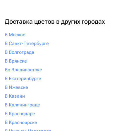
Флаувау — здесь вас ждут проверенные предложения
лучших студий и салонов. Любой сертификат услуги
салона красоты легко и удобно можно заказать
Доставка цветов в других городах
онлайн, подобрав подходящую цену от 1980 руб и
удобное время доставки.
В Москве
В Санкт-Петербурге
В Волгограде
В Брянске
Во Владивостоке
В Екатеринбурге
В Ижевске
В Казани
В Калининграде
В Краснодаре
В Красноярске