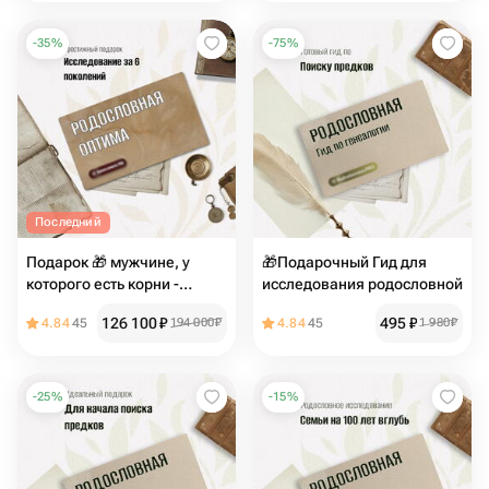
-
35
%
-
75
%
Последний
Подарок 🎁 мужчине, у
🎁Подарочный Гид для
которого есть корни -
исследования родословной
"Родословная пакет
126 100
₽
495
₽
4.84
45
194 000
₽
4.84
45
1 980
₽
Оптима"
-
25
%
-
15
%