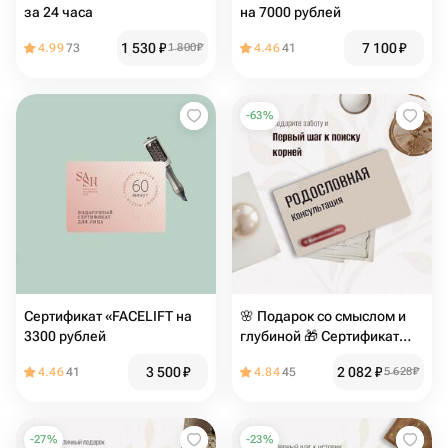
за 24 часа
на 7000 рублей
1 530
₽
7 100
₽
4.99
73
1 800
₽
4.46
41
-
63
%
Сертификат «FACELIFT на
🌸 Подарок со смыслом и
3300 рублей
глубиной 🎁 Сертификат
«Консультация генеалога»
3 500
₽
2 082
₽
4.46
41
4.84
45
5 628
₽
-
27
%
-
23
%