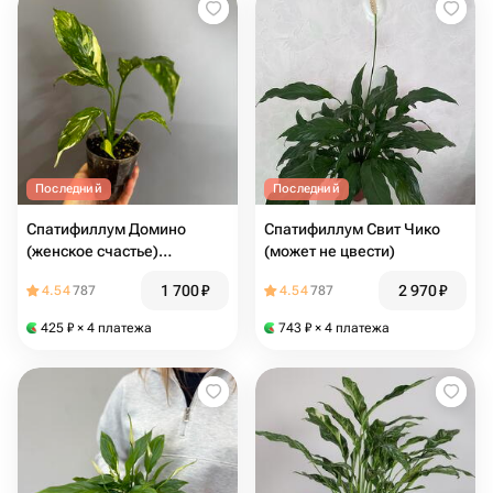
Последний
Последний
Спатифиллум Домино
Спатифиллум Свит Чико
(женское счастье)
(может не цвести)
вариегатный
1 700
₽
2 970
₽
4.54
787
4.54
787
425
₽
× 4 платежа
743
₽
× 4 платежа