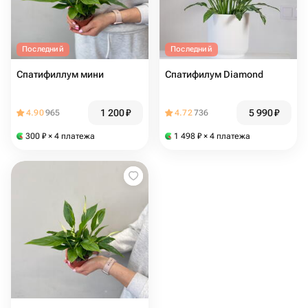
Последний
Последний
Спатифиллум мини
Спатифилум Diamond
1 200
₽
5 990
₽
4.90
965
4.72
736
300
₽
× 4 платежа
1 498
₽
× 4 платежа