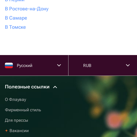
В Ростове-на-Дону
В Самаре
В Томске
Русский
RUB
Полезные ссылки
О Флаувау
Фирменный стиль
Для прессы
Вакансии