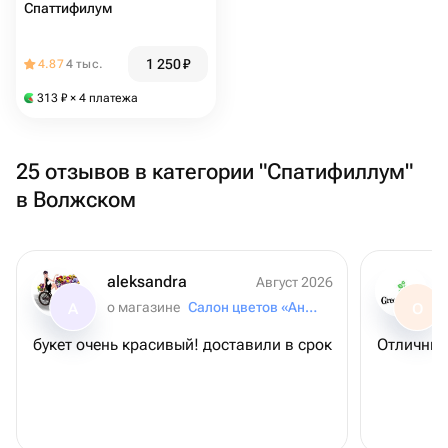
Спаттифилум
1 250
₽
4.87
4 тыс.
313
₽
× 4 платежа
25 отзывов в категории "Спатифиллум"
в Волжском
aleksandra
Август 2026
о магазине
Салон цветов «Анютины Глазки»
A
О
букет очень красивый! доставили в срок
Отличный