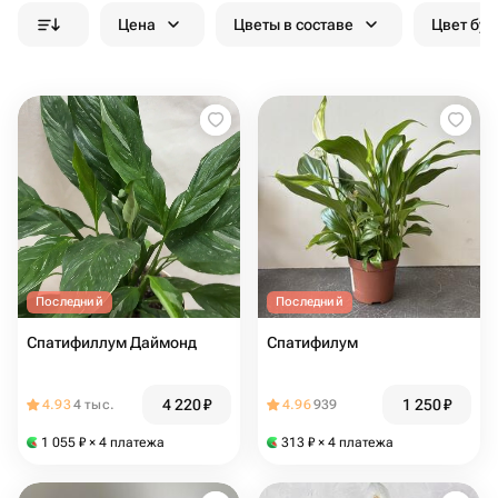
Цена
Цветы в составе
Цвет бук
Последний
Последний
Спатифиллум Даймонд
Спатифилум
4 220
₽
1 250
₽
4.93
4 тыс.
4.96
939
1 055
₽
× 4 платежа
313
₽
× 4 платежа