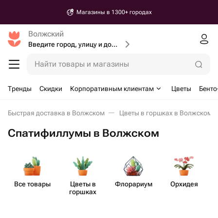
Магазины в 1300+ городах
Волжский
Введите город, улицу и дом доставки
Найти товары и магазины
Тренды
Скидки
Корпоративным клиентам
Цветы
Бенто
Быстрая доставка в Волжском
Цветы в горшках в Волжском
Спатифиллумы в Волжском
Все товары
Цветы в
Флорариум
Орхидея
С
горшках