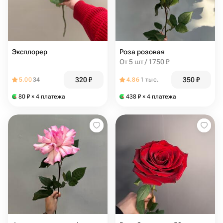
Эксплорер
Роза розовая
От 5 шт / 1750 ₽
320
₽
350
₽
5.00
34
4.86
1 тыс.
80
₽
× 4 платежа
438
₽
× 4 платежа