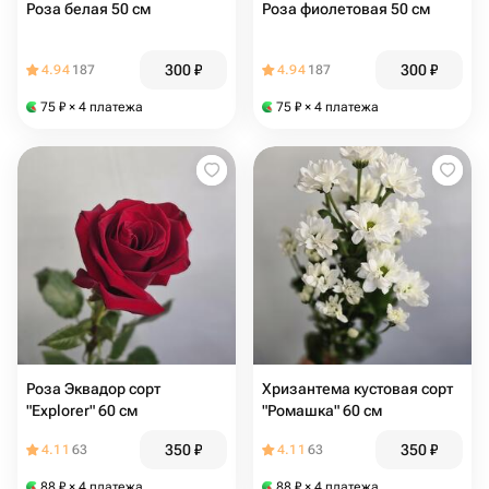
Роза белая 50 см
Роза фиолетовая 50 см
300
₽
300
₽
4.94
187
4.94
187
75
₽
× 4 платежа
75
₽
× 4 платежа
Роза Эквадор сорт
Хризантема кустовая сорт
"Explorer" 60 см
"Ромашка" 60 см
350
₽
350
₽
4.11
63
4.11
63
88
₽
× 4 платежа
88
₽
× 4 платежа