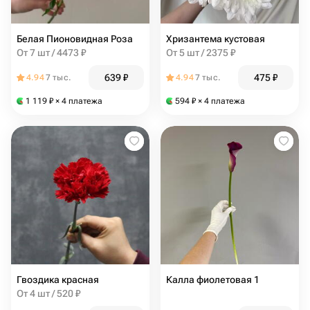
Белая Пионовидная Роза
Хризантема кустовая
От 7 шт / 4473 ₽
От 5 шт / 2375 ₽
639
₽
475
₽
4.94
7 тыс.
4.94
7 тыс.
1 119
₽
× 4 платежа
594
₽
× 4 платежа
Гвоздика красная
Калла фиолетовая 1
От 4 шт / 520 ₽