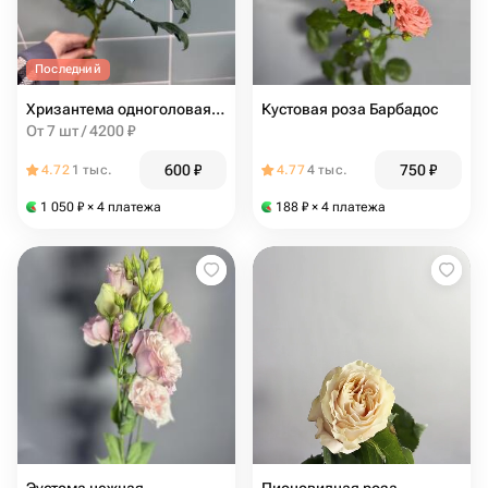
Последний
Хризантема одноголовая голубая
Кустовая роза Барбадос
От 7 шт / 4200 ₽
600
₽
750
₽
4.72
1 тыс.
4.77
4 тыс.
1 050
₽
× 4 платежа
188
₽
× 4 платежа