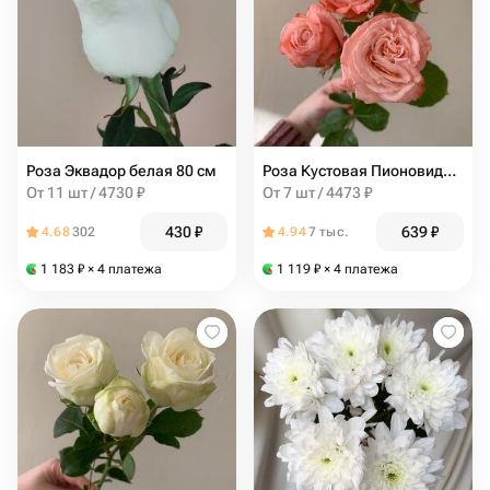
Роза Эквадор белая 80 см
Роза Кустовая Пионовидная
От 11 шт / 4730 ₽
От 7 шт / 4473 ₽
430
₽
639
₽
4.68
302
4.94
7 тыс.
1 183
₽
× 4 платежа
1 119
₽
× 4 платежа