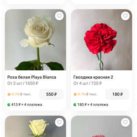
Роза белая Playa Blanca
Гвоздика красная 2
От 3 шт / 1650 ₽
От 4 шт / 720 ₽
550
₽
180
₽
4.76
8 тыс.
4.76
8 тыс.
413
₽
× 4 платежа
180
₽
× 4 платежа