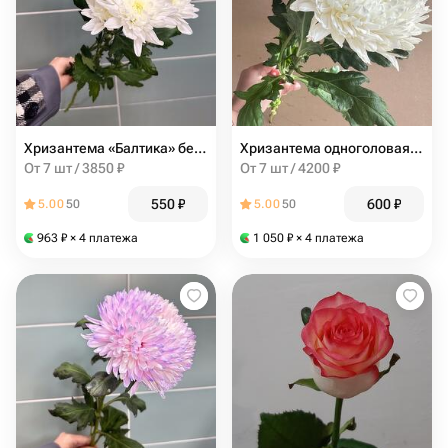
Хризантема «Балтика» белая
Хризантема одноголовая белая
От 7 шт / 3850 ₽
От 7 шт / 4200 ₽
550
₽
600
₽
5.00
50
5.00
50
963
₽
× 4 платежа
1 050
₽
× 4 платежа