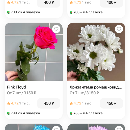
400
₽
400
₽
4.72
1 тыс.
4.72
1 тыс.
700
₽
× 4 платежа
700
₽
× 4 платежа
Pink Floyd
Хризантема ромашковидная
От 7 шт / 3150 ₽
От 7 шт / 3150 ₽
450
₽
450
₽
4.72
1 тыс.
4.72
1 тыс.
788
₽
× 4 платежа
788
₽
× 4 платежа