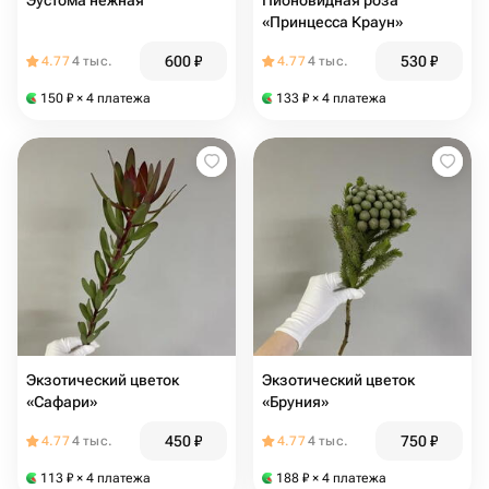
Эустома нежная
Пионовидная роза
«Принцесса Краун»
600
₽
530
₽
4.77
4 тыс.
4.77
4 тыс.
150
₽
× 4 платежа
133
₽
× 4 платежа
Экзотический цветок
Экзотический цветок
«Сафари»
«Бруния»
450
₽
750
₽
4.77
4 тыс.
4.77
4 тыс.
113
₽
× 4 платежа
188
₽
× 4 платежа