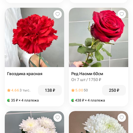
Гвоздика красная
Ред Наоми 60см
От 7 шт / 1750 ₽
138
₽
250
₽
4.66
3 тыс.
5.00
50
35
₽
× 4 платежа
438
₽
× 4 платежа