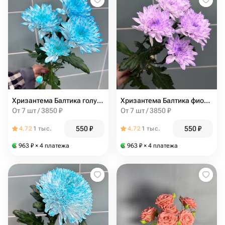
Хризантема Балтика голубая
Хризантема Балтика фиолетовая
От 7 шт / 3850 ₽
От 7 шт / 3850 ₽
550
₽
550
₽
4.72
1 тыс.
4.72
1 тыс.
963
₽
× 4 платежа
963
₽
× 4 платежа