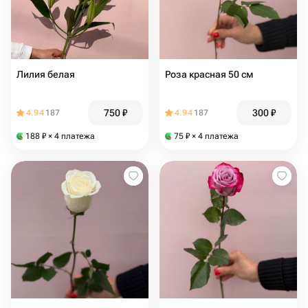
Лилия белая
Роза красная 50 см
750
₽
300
₽
4.94
187
4.94
187
188
₽
× 4 платежа
75
₽
× 4 платежа