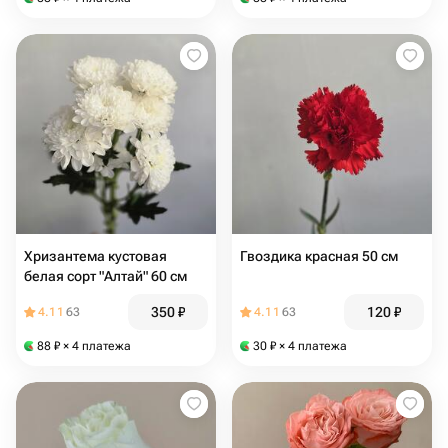
Хризантема кустовая
Гвоздика красная 50 см
белая сорт "Алтай" 60 см
350
₽
120
₽
4.11
63
4.11
63
88
₽
× 4 платежа
30
₽
× 4 платежа