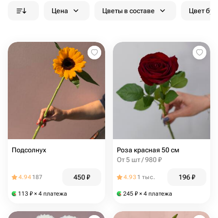
Цена
Цветы в составе
Цвет бук
Подсолнух
Роза красная 50 см
От 5 шт / 980 ₽
450
₽
196
₽
4.94
187
4.93
1 тыс.
113
₽
× 4 платежа
245
₽
× 4 платежа