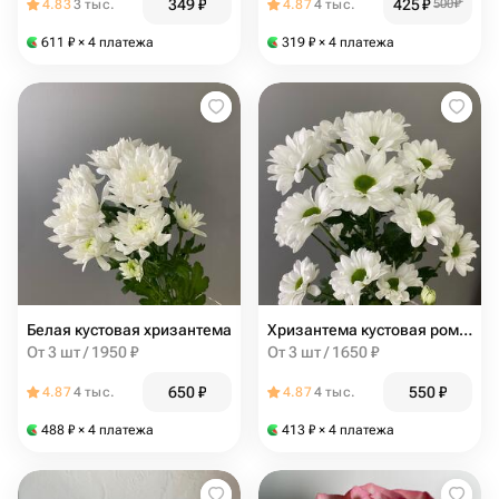
349
₽
425
₽
4.83
3 тыс.
4.87
4 тыс.
500
₽
611
₽
× 4 платежа
319
₽
× 4 платежа
Белая кустовая хризантема
Хризантема кустовая ромашковая
От 3 шт / 1950 ₽
От 3 шт / 1650 ₽
650
₽
550
₽
4.87
4 тыс.
4.87
4 тыс.
488
₽
× 4 платежа
413
₽
× 4 платежа