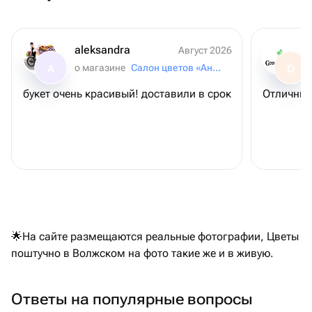
aleksandra
Август 2026
о магазине
Салон цветов «Анютины Глазки»
A
О
букет очень красивый! доставили в срок
Отличный
🌟На сайте размещаются реальные фотографии, Цветы
поштучно в Волжском на фото такие же и в живую.
Ответы на популярные вопросы