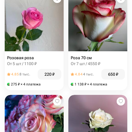
Розовая роза
Роза 70 см
От 5 шт / 1100 ₽
От 7 шт / 4550 ₽
220
₽
650
₽
4.85
8 тыс.
4.84
4 тыс.
275
₽
× 4 платежа
1 138
₽
× 4 платежа