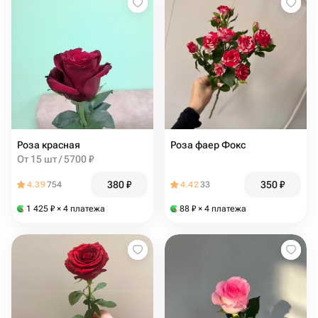
Роза красная
Роза фаер Фокс
От 15 шт / 5700 ₽
380
₽
350
₽
4.39
754
4.42
33
1 425
₽
× 4 платежа
88
₽
× 4 платежа