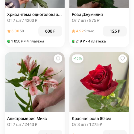
Хризантема одноголовая фиолетовая
Роза Джумилия
От 7 шт / 4200 ₽
От 7 шт / 875 ₽
600
₽
125
₽
5.00
50
4.92
9 тыс.
1 050
₽
× 4 платежа
219
₽
× 4 платежа
-
15
%
Альстромерия Микс
Красная роза 80 см
От 7 шт / 2443 ₽
От 3 шт / 1275 ₽