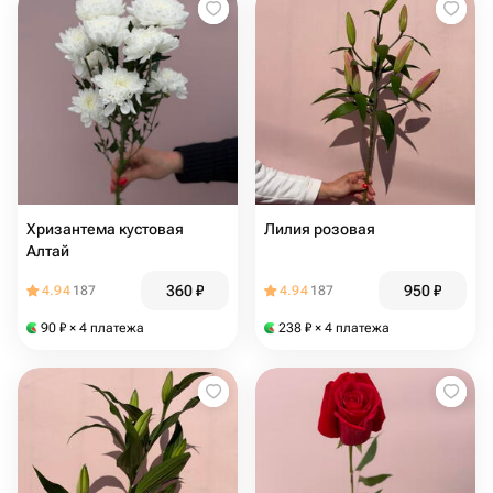
Хризантема кустовая
Лилия розовая
Алтай
360
₽
950
₽
4.94
187
4.94
187
90
₽
× 4 платежа
238
₽
× 4 платежа