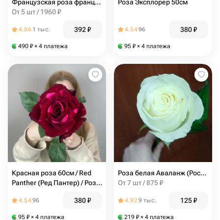
Французская роза французская
Роза Эксплорер 50см
От 5 шт / 1960 ₽
392
₽
380
₽
4.86
1 тыс.
4.54
96
490
₽
× 4 платежа
95
₽
× 4 платежа
Красная роза 60см / Red
Роза белая Аваланж (Россия)
Panther (Ред Пантер) / Роза
От 7 шт / 875 ₽
Эквадор
380
₽
125
₽
4.54
96
4.92
9 тыс.
95
₽
× 4 платежа
219
₽
× 4 платежа