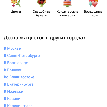
Цветы
Съедобные
Кондит​ерские
Воздушные
букеты
и пекарни
шары
Доставка цветов в других городах
В Москве
В Санкт-Петербурге
В Волгограде
В Брянске
Во Владивостоке
В Екатеринбурге
В Ижевске
В Казани
В Калининграде