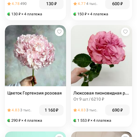
130
₽
600
₽
4.78
490
4.77
4 тыс.
130
₽
× 4 платежа
150
₽
× 4 платежа
Цветок Гортензия розовая
Люксовая пионовидная роза Кантри блюз
От 9 шт / 6210 ₽
1 160
₽
690
₽
4.83
3 тыс.
4.83
3 тыс.
290
₽
× 4 платежа
1 553
₽
× 4 платежа