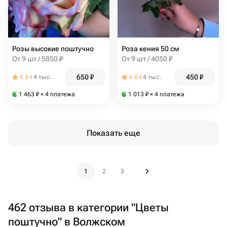
Розы высокие поштучно
Роза кения 50 см
От 9 шт / 5850 ₽
От 9 шт / 4050 ₽
650
₽
450
₽
4.84
4 тыс.
4.84
4 тыс.
1 463
₽
× 4 платежа
1 013
₽
× 4 платежа
Показать еще
1
2
3
462 отзыва в категории "Цветы
поштучно" в Волжском