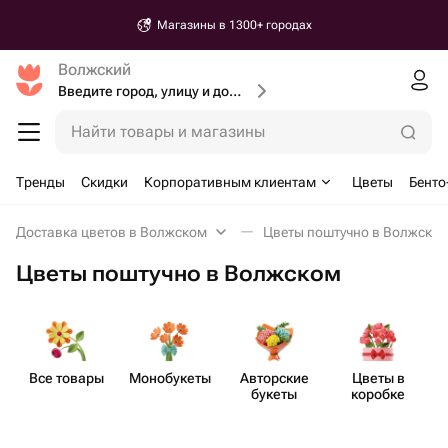
Магазины в 1300+ городах
Волжский
Введите город, улицу и дом доставки
Найти товары и магазины
Тренды
Скидки
Корпоративным клиентам
Цветы
Бенто
Доставка цветов в Волжском
Цветы поштучно в Волжско
Цветы поштучно в Волжском
Все товары
Моно​букеты
Авторские
Цветы в
букеты
коробке