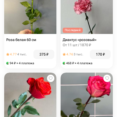
Последний
Роза белая 60 см
Диантус «розовый»
От 11 шт / 1870 ₽
375
₽
170
₽
4.77
4 тыс.
4.76
3 тыс.
94
₽
× 4 платежа
468
₽
× 4 платежа