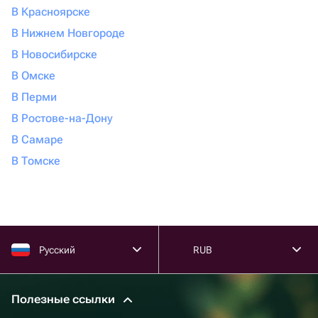
В Красноярске
В Нижнем Новгороде
В Новосибирске
В Омске
В Перми
В Ростове-на-Дону
В Самаре
В Томске
Русский
RUB
Полезные ссылки