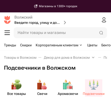
Магазины в 1300+ городах
Волжский
Введите город, улицу и дом доставки
Найти товары и магазины
Тренды
Скидки
Корпоративным клиентам
Цветы
Бенто
Товары в Волжском
Декор для дома в Волжском
Под
Подсвечники в Волжском
Все товары
Свечи
Аром​асвечи
Подсв​ечники
А