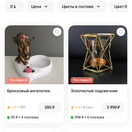
Цена
Цветы в составе
Цвет бук
Последний
Последний
Бронзовый ангелочек
Золотистый подсвечник
380
₽
3 990
₽
4.54
787
4.84
4 тыс.
95
₽
× 4 платежа
998
₽
× 4 платежа