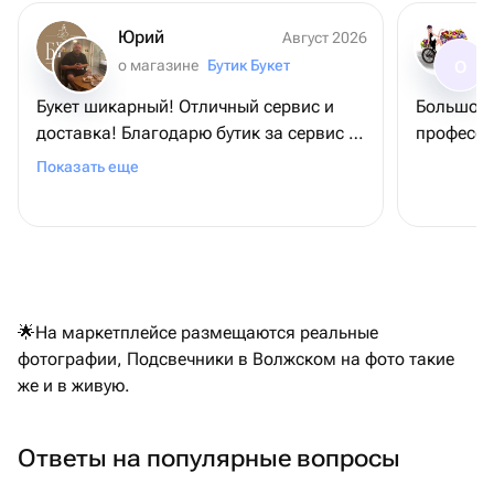
Юрий
Август 2026
о магазине
Бутик Букет
О
Букет шикарный! Отличный сервис и
Большое 
доставка! Благодарю бутик за сервис и
професси
букет, - именинница довольна
Показать еще
🌟На маркетплейсе размещаются реальные
фотографии, Подсвечники в Волжском на фото такие
же и в живую.
Ответы на популярные вопросы