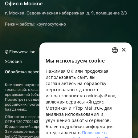
Офис в Москве
г. Москва, Садовническая набережная, д. 9, помещение 2/3
Режим работы: круглосуточно
×
© Flowwow, inc
Мы используем сookie
Условия
RUSSIAN
Нажимая ОК или продолжая
Обработка персональных данных
ENGLISH
использовать сайт, вы
UKRAINIAN
соглашаетесь на обработку
Компания осуществляет деятельность в области информационных
персональных данных с
технологий: оказание услуг в сети “Интернет” по размещению
PORTUGUESE
предложений (объявлений) продавцов о реализации товаров.
использованием cookie-файлов,
Посмотреть
сведения о программах
, включенных в реестр
включая сервисы «Яндекс
SPANISH
российских программ для электронных вычислительных машин и
Метрика» и «Top Mail.ru», для
баз данных.
анализа использования и
HUNGARIAN
Общество с ограниченной ответственностью «ФЛАУВАУ»
улучшения работы сервисов.
ОГРН 1207700263198, ИНН 9702020445
ITALIAN
Более подробная информация
Юридический адрес: г. Москва, вн.тер. г. Муниципальный округ
Замоскворечье, наб. Садовническая, д. 9, помещ. 2/3.
представлена в
Политике в
FRENCH
hello@flowwow.com
8 800 555-16-15