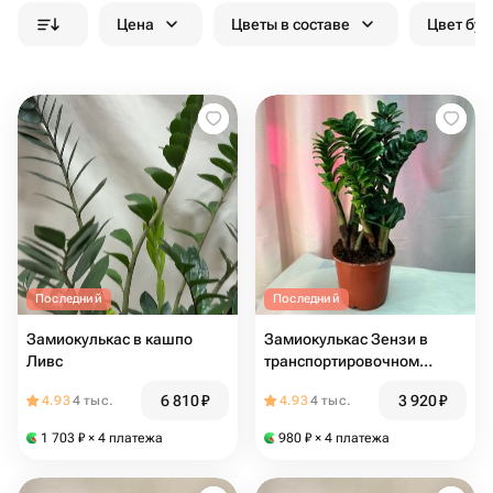
Цена
Цветы в составе
Цвет бук
Последний
Последний
Замиокулькас в кашпо
Замиокулькас Зензи в
Ливс
транспортировочном
кашпо
6 810
₽
3 920
₽
4.93
4 тыс.
4.93
4 тыс.
1 703
₽
× 4 платежа
980
₽
× 4 платежа