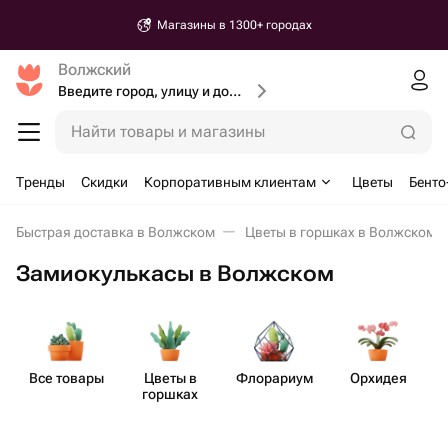
Магазины в 1300+ городах
Волжский
Введите город, улицу и дом доставки
Найти товары и магазины
Тренды
Скидки
Корпоративным клиентам
Цветы
Бенто
Быстрая доставка в Волжском
Цветы в горшках в Волжском
Замиокулькасы в Волжском
Все товары
Цветы в
Флорариум
Орхидея
З
горшках