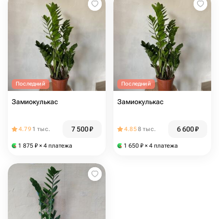
Последний
Последний
Замиокулькас
Замиокулькас
7 500
₽
6 600
₽
4.79
1 тыс.
4.85
8 тыс.
1 875
₽
× 4 платежа
1 650
₽
× 4 платежа