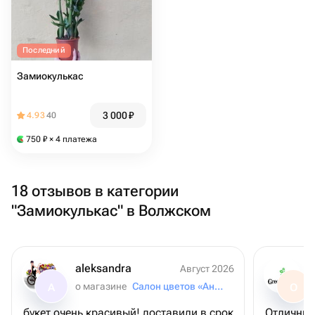
Последний
Замиокулькас
3 000
₽
4.93
40
750
₽
× 4 платежа
18 отзывов в категории
"Замиокулькас" в Волжском
aleksandra
Август 2026
о магазине
Салон цветов «Анютины Глазки»
A
О
букет очень красивый! доставили в срок
Отличный