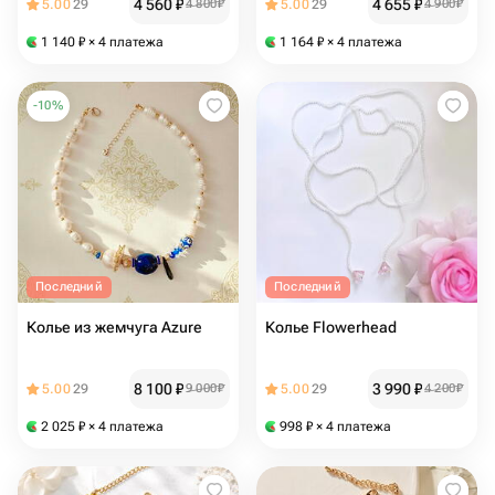
4 560
₽
4 655
₽
5.00
29
4 800
₽
5.00
29
4 900
₽
1 140
₽
× 4 платежа
1 164
₽
× 4 платежа
-
10
%
Последний
Последний
Колье из жемчуга Azure
Колье Flowerhead
8 100
₽
3 990
₽
5.00
29
9 000
₽
5.00
29
4 200
₽
2 025
₽
× 4 платежа
998
₽
× 4 платежа