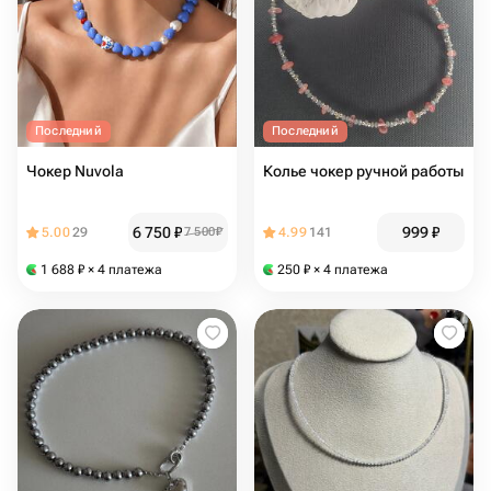
Последний
Последний
Чокер Nuvola
Колье чокер ручной работы
6 750
₽
999
₽
5.00
29
7 500
₽
4.99
141
1 688
₽
× 4 платежа
250
₽
× 4 платежа