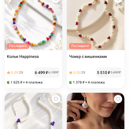
Последний
Последний
Колье Happiness
Чокер с вишенками
6 499
₽
5 510
₽
5.00
29
6 700
₽
5.00
29
5 800
₽
1 625
₽
× 4 платежа
1 378
₽
× 4 платежа