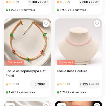
5 100
₽
7 600
₽
5.00
29
6 000
₽
5.00
29
8 000
₽
1 275
₽
× 4 платежа
1 900
₽
× 4 платежа
Последний
Последний
Колье из перламутра Tutti
Колье Rose Couture
Frutti
5 700
₽
7 125
₽
5.00
29
5.00
29
7 500
₽
1 425
₽
× 4 платежа
1 782
₽
× 4 платежа
-
10
%
-
10
%