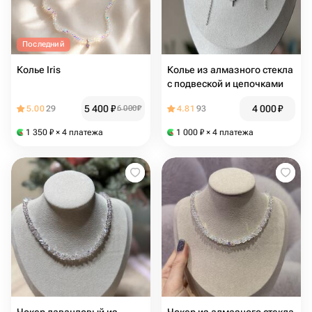
Последний
Колье Iris
Колье из алмазного стекла
с подвеской и цепочками
5 400
₽
4 000
₽
5.00
29
6 000
₽
4.81
93
1 350
₽
× 4 платежа
1 000
₽
× 4 платежа