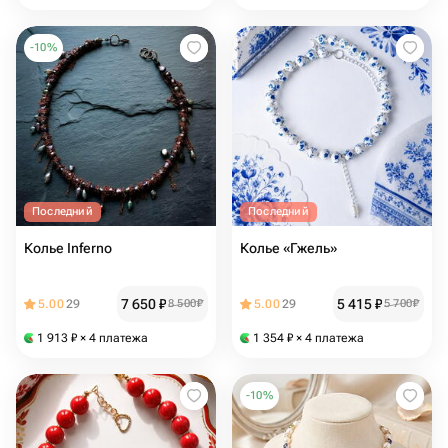
-
10
%
Последний
Последний
Колье Inferno
Колье «Гжель»
7 650
₽
5 415
₽
5.00
29
8 500
₽
5.00
29
5 700
₽
1 913
₽
× 4 платежа
1 354
₽
× 4 платежа
-
10
%