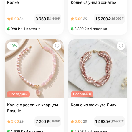
Колье
Колье «Лунная соната»
3 960
₽
15 200
₽
5.00
34
4 400
₽
5.00
29
16 000
₽
990
₽
× 4 платежа
3 800
₽
× 4 платежа
-
10
%
Последний
Последний
Колье с розовым кварцем
Колье из жемчуга Лилу
Roselle
7 200
₽
12 825
₽
5.00
29
8 000
₽
5.00
29
13 500
₽
1 800
₽
× 4 платежа
3 207
₽
× 4 платежа