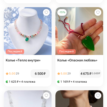
-
15
%
Последний
Последний
Колье «Тепло внутри»
Колье «Опасная любовь»
6 500
₽
4 675
₽
5.00
29
5.00
29
5 500
₽
1 625
₽
× 4 платежа
1 169
₽
× 4 платежа