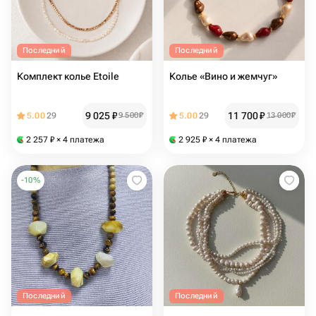
Последний
Последний
Комплект колье Etoile
Колье «Вино и жемчуг»
9 025
₽
11 700
₽
5.00
29
9 500
₽
5.00
29
13 000
₽
2 257
₽
× 4 платежа
2 925
₽
× 4 платежа
-
10
%
Последний
Последний