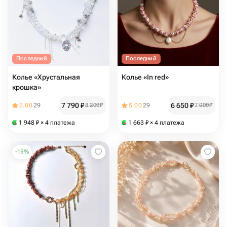
Последний
Последний
Колье «Хрустальная
Колье «In red»
крошка»
7 790
₽
6 650
₽
5.00
29
8 200
₽
5.00
29
7 000
₽
1 948
₽
× 4 платежа
1 663
₽
× 4 платежа
-
15
%