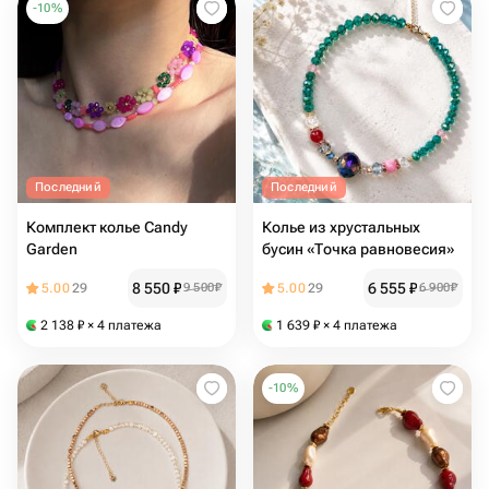
-
10
%
Последний
Последний
Комплект колье Candy
Колье из хрустальных
Garden
бусин «Точка равновесия»
8 550
₽
6 555
₽
5.00
29
9 500
₽
5.00
29
6 900
₽
2 138
₽
× 4 платежа
1 639
₽
× 4 платежа
-
10
%