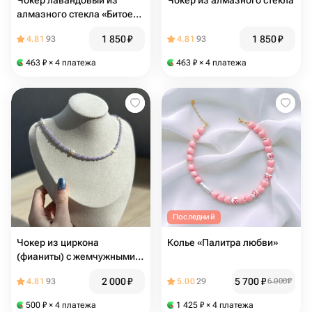
Чокер лавандовый из
Чокер из алмазного стекла
алмазного стекла «Битое
стекло»
1 850
₽
1 850
₽
4.81
93
4.81
93
463
₽
× 4 платежа
463
₽
× 4 платежа
Последний
Чокер из циркона
Колье «Палитра любви»
(фианиты) с жемчужными
вставками
2 000
₽
5 700
₽
4.81
93
5.00
29
6 000
₽
500
₽
× 4 платежа
1 425
₽
× 4 платежа