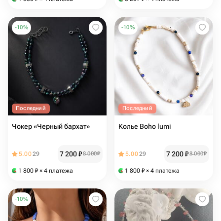
-
10
%
-
10
%
Последний
Последний
Чокер «Черный бархат»
Колье Boho lumi
7 200
₽
7 200
₽
5.00
29
8 000
₽
5.00
29
8 000
₽
1 800
₽
× 4 платежа
1 800
₽
× 4 платежа
-
10
%