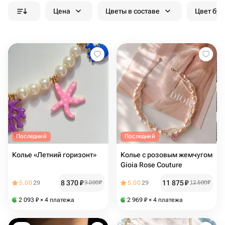
Цена
Цветы в составе
Цвет бук
Последний
Последний
Колье «Летний горизонт»
Колье с розовым жемчугом
Gioia Rose Couture
8 370
₽
11 875
₽
5.00
29
9 000
₽
5.00
29
12 500
₽
2 093
₽
× 4 платежа
2 969
₽
× 4 платежа