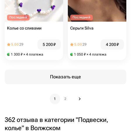
Последний
Последний
Колье со сливами
Серьги Silva
5 200
₽
4 200
₽
5.00
29
5.00
29
1 300
₽
× 4 платежа
1 050
₽
× 4 платежа
Показать еще
1
2
362 отзыва в категории "Подвески,
колье" в Волжском