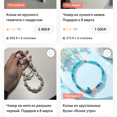
Последний
Последний
Колье из крупного
Чокер из лунного камня.
гематита с сердечом
Подарок к 8 марта
3 400
₽
1 500
₽
4.81
93
4.81
93
850
₽
× 4 платежа
375
₽
× 4 платежа
Последний
Чокер на нити из ракушек
Колье из хрустальных
черный. Подарок к 8 марта
бусин «Ясное утро»