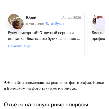
Юрий
Август 2026
о магазине
Бутик Букет
О
Букет шикарный! Отличный сервис и
Большое 
доставка! Благодарю бутик за сервис и
професси
букет, - именинница довольна
Показать еще
🌟На сайте размещаются реальные фотографии, Колье
в Волжском на фото такие же и в живую.
Ответы на популярные вопросы