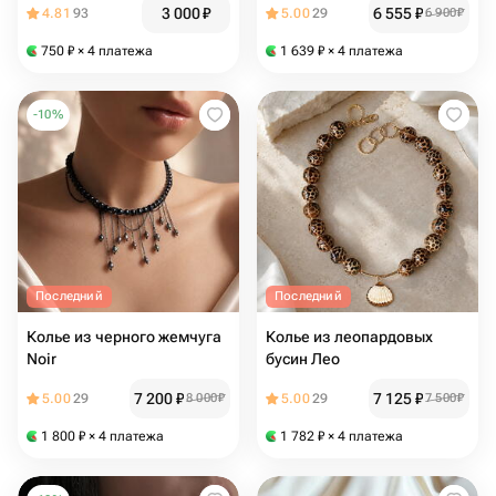
3 000
₽
6 555
₽
4.81
93
5.00
29
6 900
₽
750
₽
× 4 платежа
1 639
₽
× 4 платежа
-
10
%
Последний
Последний
Колье из черного жемчуга
Колье из леопардовых
Noir
бусин Лео
7 200
₽
7 125
₽
5.00
29
8 000
₽
5.00
29
7 500
₽
1 800
₽
× 4 платежа
1 782
₽
× 4 платежа