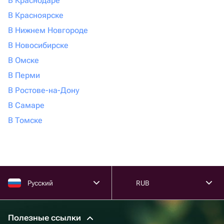
В Краснодаре
В Красноярске
В Нижнем Новгороде
В Новосибирске
В Омске
В Перми
В Ростове-на-Дону
В Самаре
В Томске
Русский
RUB
Полезные ссылки