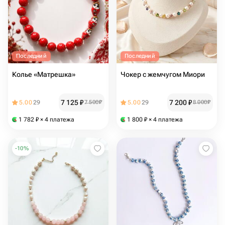
Последний
Последний
Колье «Матрешка»
Чокер с жемчугом Миори
7 125
₽
7 200
₽
5.00
29
7 500
₽
5.00
29
8 000
₽
1 782
₽
× 4 платежа
1 800
₽
× 4 платежа
-
10
%