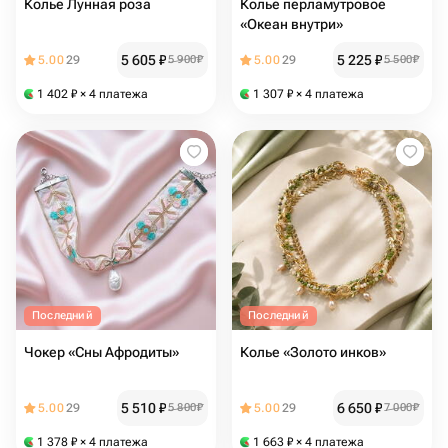
Колье Лунная роза
Колье перламутровое
«Океан внутри»
5 605
₽
5 225
₽
5.00
29
5 900
₽
5.00
29
5 500
₽
1 402
₽
× 4 платежа
1 307
₽
× 4 платежа
Последний
Последний
Чокер «Сны Афродиты»
Колье «Золото инков»
5 510
₽
6 650
₽
5.00
29
5 800
₽
5.00
29
7 000
₽
1 378
₽
× 4 платежа
1 663
₽
× 4 платежа