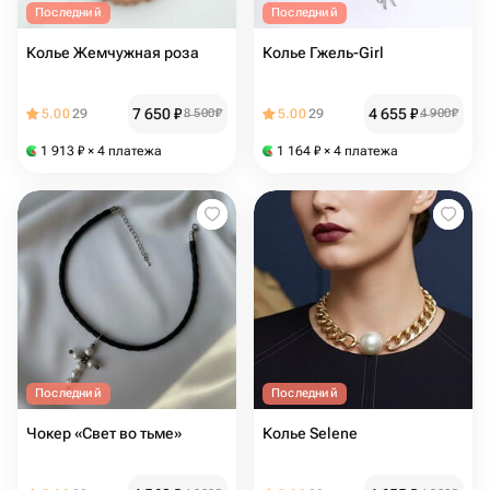
Последний
Последний
Колье Жемчужная роза
Колье Гжель-Girl
7 650
₽
4 655
₽
5.00
29
8 500
₽
5.00
29
4 900
₽
1 913
₽
× 4 платежа
1 164
₽
× 4 платежа
Последний
Последний
Чокер «Свет во тьме»
Колье Selene