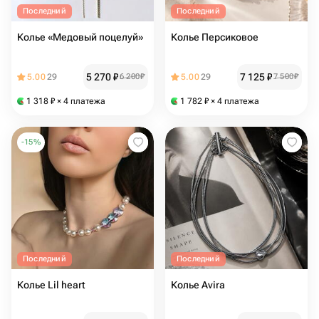
Последний
Последний
Колье «Медовый поцелуй»
Колье Персиковое
5 270
₽
7 125
₽
5.00
29
6 200
₽
5.00
29
7 500
₽
1 318
₽
× 4 платежа
1 782
₽
× 4 платежа
-
15
%
Последний
Последний
Колье Lil heart
Колье Avira