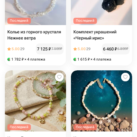
Последний
Последний
Колье из горного хрусталя
Комплект украшений
Нежнее ветра
«Черный ирис»
7 125
₽
6 460
₽
5.00
29
7 500
₽
5.00
29
6 800
₽
1 782
₽
× 4 платежа
1 615
₽
× 4 платежа
Последний
Последний