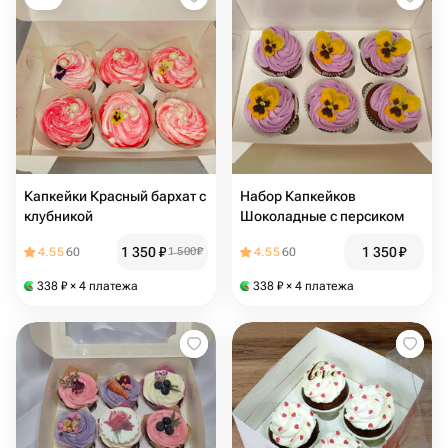
Капкейки Красный бархат с
Набор Капкейков
клубникой
Шоколадные с персиком
1 350
₽
1 350
₽
4.55
60
1 500
₽
4.55
60
338
₽
× 4 платежа
338
₽
× 4 платежа