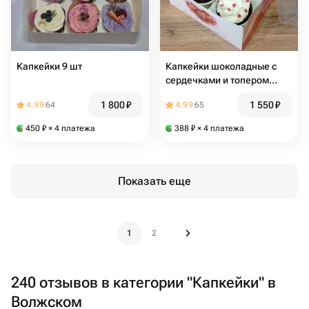
Капкейки 9 шт
Капкейки шоколадные с
сердечками и топером
Love♥️
1 800
₽
1 550
₽
4.99
64
4.99
65
450
₽
× 4 платежа
388
₽
× 4 платежа
Показать еще
1
2
240 отзывов в категории "Капкейки" в
Волжском