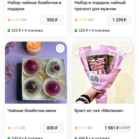
Набор чайные бомбочки в
Набор в подарок,чайный
подарок
презент для мужчин
900
₽
1 299
₽
4.99
141
4.99
141
225
₽
× 4 платежа
325
₽
× 4 платежа
Чайные бомбочки мини
Букет из чая «Малинки»
800
₽
1 981
₽
4.61
23
4.97
43
2 085
₽
200
₽
× 4 платежа
496
₽
× 4 платежа