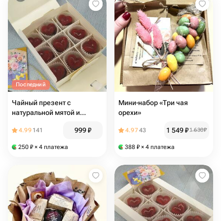
Последний
Чайный презент с
Мини‑набор «Три чая
натуральной мятой и
орехи»
сушёной лесной
999
₽
1 549
₽
4.99
141
4.97
43
1 630
₽
смородиной
250
₽
× 4 платежа
388
₽
× 4 платежа