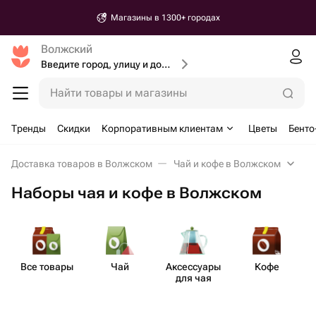
Магазины в 1300+ городах
Волжский
Введите город, улицу и дом доставки
Найти товары и магазины
Тренды
Скидки
Корпоративным клиентам
Цветы
Бенто
Доставка товаров в Волжском
Чай и кофе в Волжском
Наборы чая и кофе в Волжском
Все товары
Чай
Аксе​ссуары
Кофе
Н
для чая