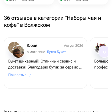
36 отзывов в категории "Наборы чая и
кофе" в Волжском
Юрий
Август 2026
о магазине
Бутик Букет
О
Букет шикарный! Отличный сервис и
Большое 
доставка! Благодарю бутик за сервис и
професси
букет, - именинница довольна
Показать еще