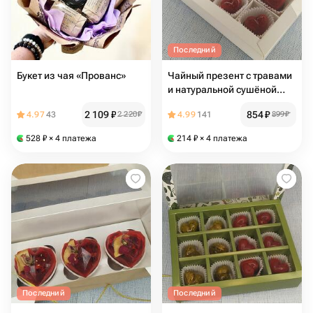
Последний
Букет из чая «Прованс»
Чайный презент с травами
и натуральной сушёной
малиной
2 109
₽
854
₽
4.97
43
2 220
₽
4.99
141
899
₽
528
₽
× 4 платежа
214
₽
× 4 платежа
Последний
Последний