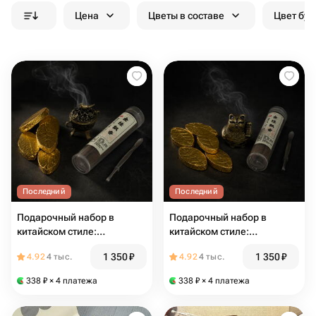
Цена
Цветы в составе
Цвет бук
Последний
Последний
Подарочный набор в
Подарочный набор в
китайском стиле:
китайском стиле:
благовония спиральные,
благовония спиральные,
1 350
₽
1 350
₽
4.92
4 тыс.
4.92
4 тыс.
курильница для
курильница для
благовоний, китайский чай
благовоний, китайский чай
338
₽
× 4 платежа
338
₽
× 4 платежа
ПуЭр
ПуЭр кот