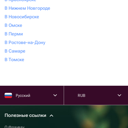
В Нижнем Новгороде
В Новосибирске
В Омске
В Перми
В Ростове-на-Дону
В Самаре
В Томске
Русский
RUB
Полезные ссылки
О Флаувау