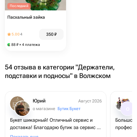
Последний
Пасхальный зайка
350
₽
5.00
4
88
₽
× 4 платежа
54 отзыва в категории "Держатели,
подставки и подносы" в Волжском
Юрий
Август 2026
о магазине
Бутик Букет
О
Букет шикарный! Отличный сервис и
Большое 
доставка! Благодарю бутик за сервис и
професси
букет, - именинница довольна
Показать еще