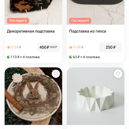
Последний
Последний
Декоративная подставка
Подставка из гипса
450
₽
250
₽
3.58
9
900
₽
3.58
9
113
₽
× 4 платежа
63
₽
× 4 платежа