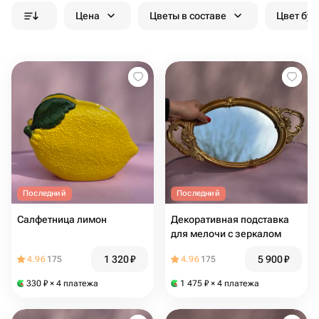
Цена
Цветы в составе
Цвет бук
Последний
Последний
Салфетница лимон
Декоративная подставка
для мелочи с зеркалом
1 320
₽
5 900
₽
4.96
175
4.96
175
330
₽
× 4 платежа
1 475
₽
× 4 платежа