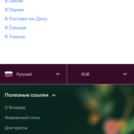
В Омске
В Перми
В Ростове-на-Дону
В Самаре
В Томске
Русский
RUB
Полезные ссылки
О Флаувау
Фирменный стиль
Для прессы