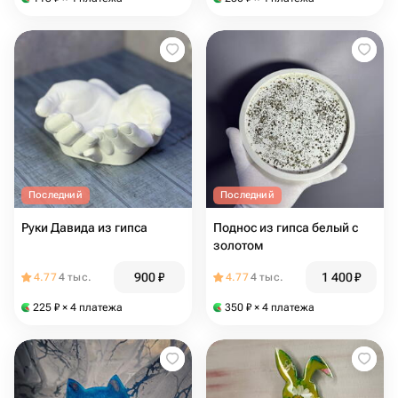
Последний
Последний
Руки Давида из гипса
Поднос из гипса белый с
золотом
900
₽
1 400
₽
4.77
4 тыс.
4.77
4 тыс.
225
₽
× 4 платежа
350
₽
× 4 платежа