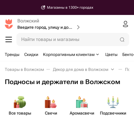
Магазины в 1300+ городах
Волжский
Введите город, улицу и дом доставки
Найти товары и магазины
Тренды
Скидки
Корпоративным клиентам
Цветы
Бенто
Товары в Волжском
Декор для дома в Волжском
Подн
Подносы и держатели в Волжском
Все товары
Свечи
Аром​асвечи
Подсв​ечники