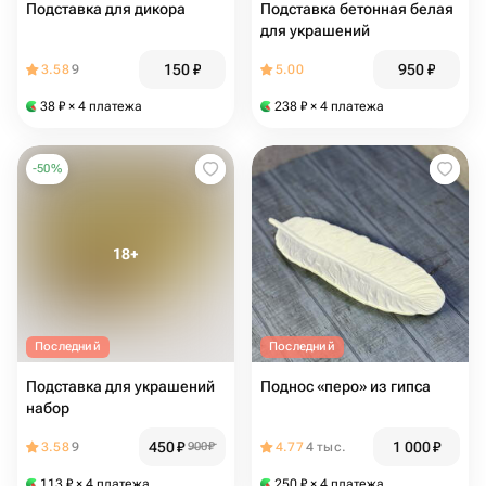
Подставка для дикора
Подставка бетонная белая
для украшений
150
₽
950
₽
3.58
9
5.00
38
₽
× 4 платежа
238
₽
× 4 платежа
-
50
%
Последний
Последний
Подставка для украшений
Поднос «перо» из гипса
набор
450
₽
1 000
₽
3.58
9
900
₽
4.77
4 тыс.
113
₽
× 4 платежа
250
₽
× 4 платежа