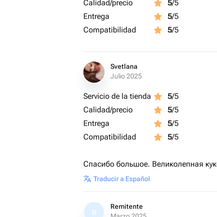
Calidad/precio
5
/5
Entrega
5
/5
Compatibilidad
5
/5
Svetlana
Julio 2025
Servicio de la tienda
5
/5
Calidad/precio
5
/5
Entrega
5
/5
Compatibilidad
5
/5
Спасибо большое. Великолепная куко
Traducir a Español
Remitente
R
Marzo 2025