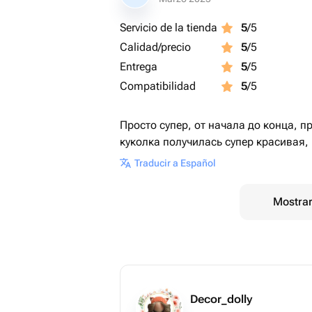
Servicio de la tienda
5
/5
Calidad/precio
5
/5
Entrega
5
/5
Compatibilidad
5
/5
Просто супер, от начала до конца, п
куколка получилась супер красивая,
Traducir a Español
Mostrar
Decor_dolly