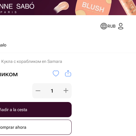
RUB
galo
Кукла с корабликом en Samara
ликом
adir a la cesta
omprar ahora