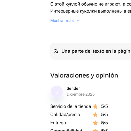
С этой куклой обычно не играют, а с
Интерьерные куколки выполнены в е
гиппалергенные материалы. Они ста
Mostrar más
празднику или приятным сюрпризом 
обмен на любовь и заботу. Каждая к
подарочную коробочку. Возможна от
страны.
Una parte del texto en la pág
Valoraciones y opinión
Sender
S
Diciembre 2025
Servicio de la tienda
5
/5
Calidad/precio
5
/5
Entrega
5
/5
Compatibilidad
5
/5