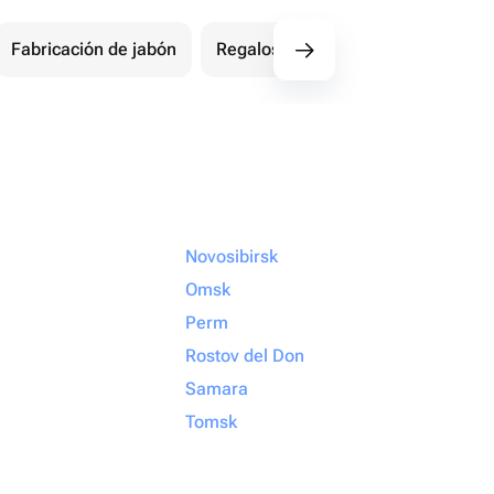
Fabricación de jabón
Regalos fotográficos
Todo para 
Novosibirsk
Omsk
Perm
Rostov del Don
Samara
Tomsk