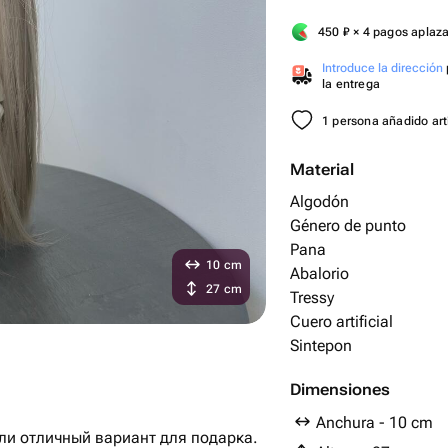
450
₽
× 4 pagos aplaz
Introduce la dirección
la entrega
1 persona añadido artí
Material
Algodón
Género de punto
Pana
10 cm
Abalorio
27 cm
Tressy
Cuero artificial
Sintepon
Dimensiones
Anchura - 10 cm
ли отличный вариант для подарка.