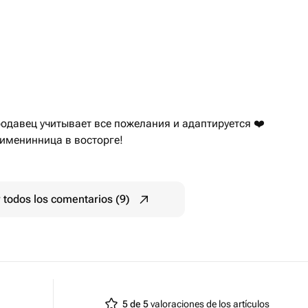
родавец учитывает все пожелания и адаптируется ❤️
 именинница в восторге!
 todos los comentarios (9)
5 de 5
valoraciones de los artículos