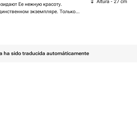
Altura - 27 cm
озидают Ее нежную красоту.
динственном экземпляре. Только
нут прекрасным подарком к
ребёнку. Украсят ваш интерьер в
уколка упаковывается в
правка почтой в любой уголок
ina ha sido traducida automáticamente