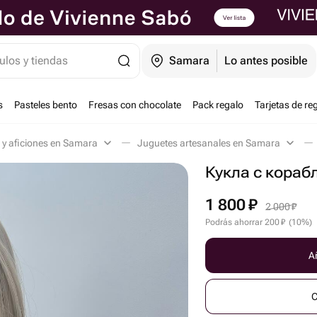
ulos y tiendas
Samara
Lo antes posible
s
Pasteles bento
Fresas con chocolate
Pack regalo
Tarjetas de re
 y aficiones en Samara
Juguetes artesanales en Samara
Кукла с кораб
1 800
₽
2 000
₽
Podrás ahorrar
200
₽
(
10
%
)
Añ
C