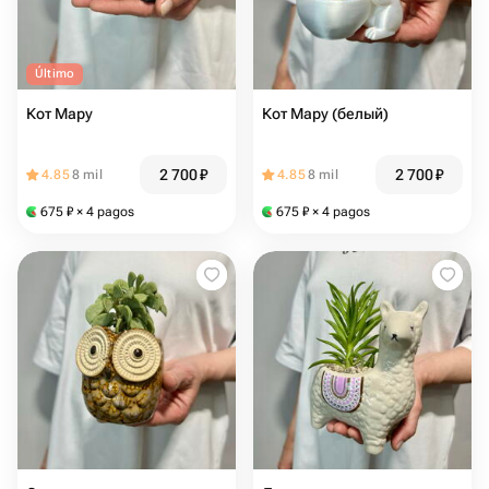
Último
Кот Мару
Кот Мару (белый)
2 700
₽
2 700
₽
4.85
8 mil
4.85
8 mil
675
₽
× 4 pagos
675
₽
× 4 pagos