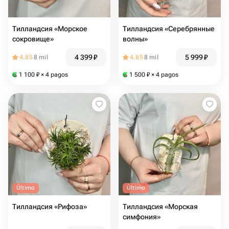
Тилландсия «Морское
Тилландсия «Серебрянные
сокровище»
волны»
4 399
₽
5 999
₽
4.85
8 mil
4.85
8 mil
1 100
₽
× 4 pagos
1 500
₽
× 4 pagos
Último
Último
Тилландсия «Рифоза»
Тилландсия «Морская
симфония»