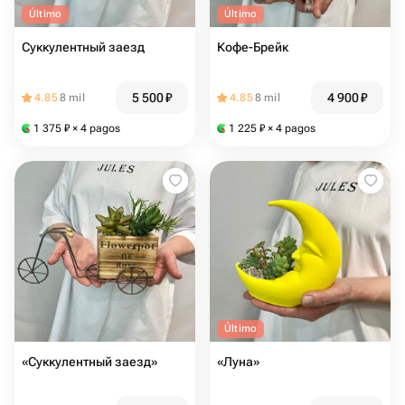
Último
Último
Суккулентный заезд
Кофе-Брейк
5 500
₽
4 900
₽
4.85
8 mil
4.85
8 mil
1 375
₽
× 4 pagos
1 225
₽
× 4 pagos
Último
«Суккулентный заезд»
«Луна»