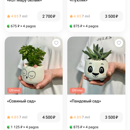
«Кот Мару белый»
«Пухляк»
2 700
₽
3 500
₽
4.85
7 mil
4.85
7 mil
675
₽
× 4 pagos
875
₽
× 4 pagos
Último
Último
«Совиный сад»
«Пандовый сад»
4 500
₽
3 500
₽
4.85
7 mil
4.85
7 mil
1 125
₽
× 4 pagos
875
₽
× 4 pagos