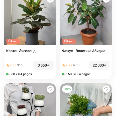
Último
Último
Кротон Экселенд
Фикус - Эластика Абиджан
3 550
₽
22 000
₽
4.83
316
4.77
6 mil
888
₽
× 4 pagos
5 500
₽
× 4 pagos
-
10
%