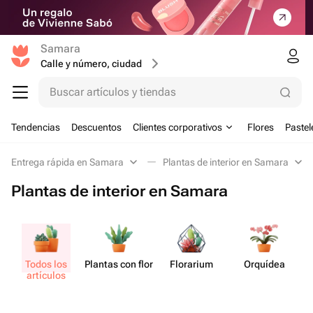
Samara
Calle y número, ciudad
Buscar artículos y tiendas
Tendencias
Descuentos
Clientes corporativos
Flores
Pastel
Entrega rápida en Samara
Plantas de interior en Samara
Plantas de interior en Samara
Todos los
Plantas con flor
Florarium
Orquídea
artículos