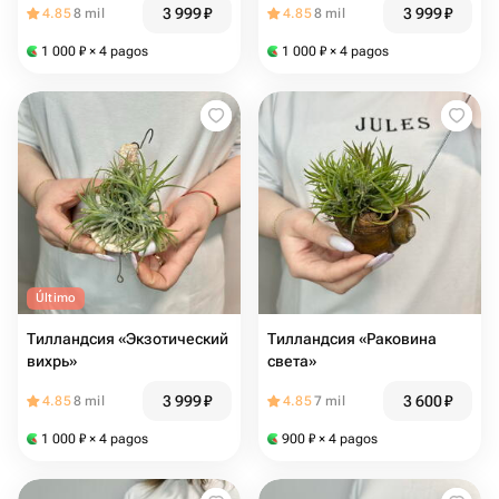
3 999
₽
3 999
₽
4.85
8 mil
4.85
8 mil
1 000
₽
× 4 pagos
1 000
₽
× 4 pagos
Último
Тилландсия «Экзотический
Тилландсия «Раковина
вихрь»
света»
3 999
₽
3 600
₽
4.85
8 mil
4.85
7 mil
1 000
₽
× 4 pagos
900
₽
× 4 pagos