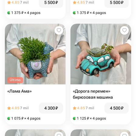
5 500
₽
5 500
₽
4.85
7 mil
4.85
7 mil
1 375
₽
× 4 pagos
1 375
₽
× 4 pagos
Último
«Лама Ама»
«Дорога перемен»
бирюзовая машина
4 300
₽
4 500
₽
4.85
7 mil
4.85
7 mil
1 075
₽
× 4 pagos
1 125
₽
× 4 pagos