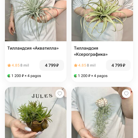
Тилландсия «Акватилла»
Тилландсия
«Ксерографика»
4 799
₽
4 799
₽
4.85
8 mil
4.85
8 mil
1 200
₽
× 4 pagos
1 200
₽
× 4 pagos