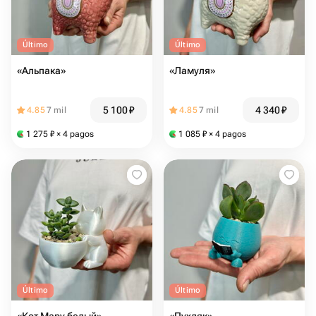
Último
Último
«Альпака»
«Ламуля»
5 100
₽
4 340
₽
4.85
7 mil
4.85
7 mil
1 275
₽
× 4 pagos
1 085
₽
× 4 pagos
Último
Último