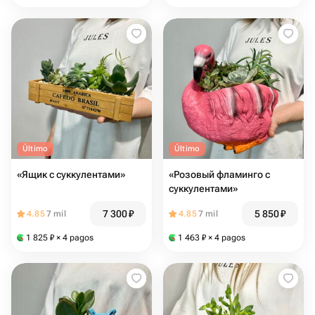
Último
Último
«Ящик с суккулентами»
«Розовый фламинго с
суккулентами»
7 300
₽
5 850
₽
4.85
7 mil
4.85
7 mil
1 825
₽
× 4 pagos
1 463
₽
× 4 pagos