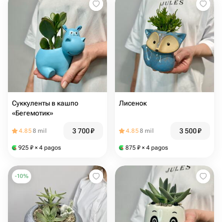
Суккуленты в кашпо
Лисенок
«Бегемотик»
3 700
₽
3 500
₽
4.85
8 mil
4.85
8 mil
925
₽
× 4 pagos
875
₽
× 4 pagos
-
10
%