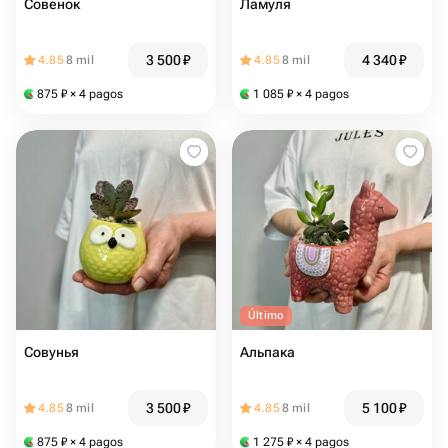
Совенок
Ламуля
3 500
₽
4 340
₽
4.85
8 mil
4.85
8 mil
875
₽
× 4 pagos
1 085
₽
× 4 pagos
Último
Совунья
Альпака
3 500
₽
5 100
₽
4.85
8 mil
4.85
8 mil
875
₽
× 4 pagos
1 275
₽
× 4 pagos