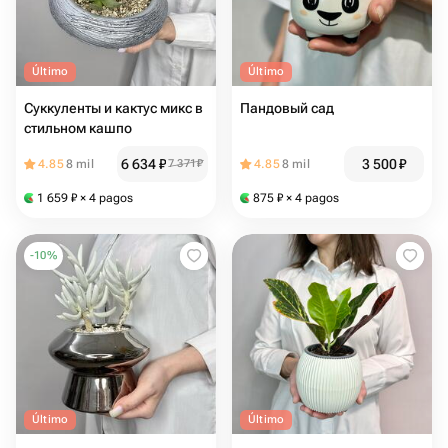
Último
Último
Суккуленты и кактус микс в
Пандовый сад
стильном кашпо
6 634
₽
3 500
₽
4.85
8 mil
7 371
₽
4.85
8 mil
1 659
₽
× 4 pagos
875
₽
× 4 pagos
-
10
%
Último
Último