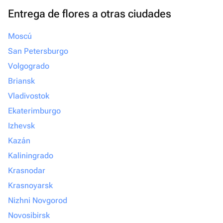
Entrega de flores a otras ciudades
Moscú
San Petersburgo
Volgogrado
Briansk
Vladivostok
Ekaterimburgo
Izhevsk
Kazán
Kaliningrado
Krasnodar
Krasnoyarsk
Nizhni Novgorod
Novosibirsk