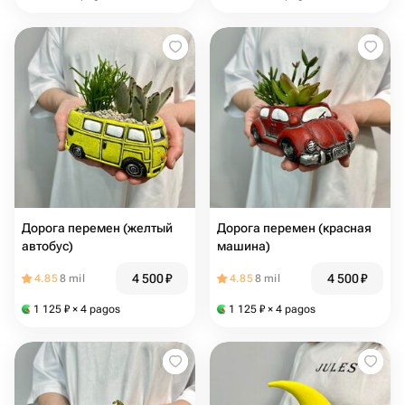
Дорога перемен (желтый
Дорога перемен (красная
автобус)
машина)
4 500
₽
4 500
₽
4.85
8 mil
4.85
8 mil
1 125
₽
× 4 pagos
1 125
₽
× 4 pagos