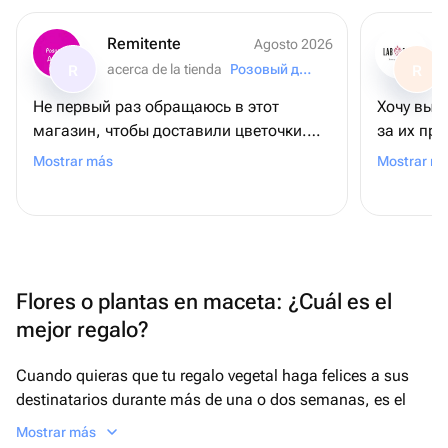
Remitente
Agosto 2026
acerca de la tienda
Розовый домик
R
R
Не первый раз обращаюсь в этот
Хочу выразить благодарн
магазин, чтобы доставили цветочки.
за их пр
Цены приемлемые и цветы всегда
внимател
Mostrar más
Mostrar m
свежие. Все выполняется так как
превзошл
прошу. Курьер доставляет заказ в
указанное время. Спасибо, еще не раз
буду к вам обращаться.Рекомендую
Flores o plantas en maceta: ¿Cuál es el
mejor regalo?
Cuando quieras que tu regalo vegetal haga felices a sus
destinatarios durante más de una o dos semanas, es el
momento de recurrir a las plantas de flor en maceta. A
Mostrar más
pesar de la idea popular de que este tipo de regalos