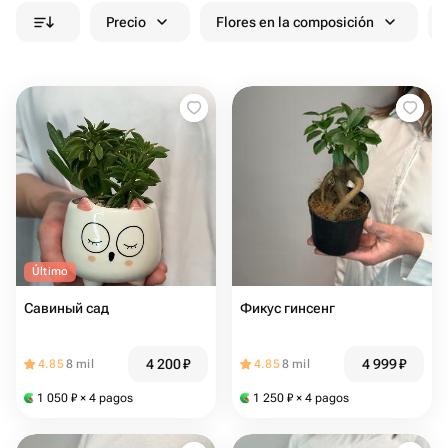
Precio
Flores en la composición
Último
Савиный сад
Фикус гинсенг
4 200
₽
4 999
₽
4.85
8 mil
4.85
8 mil
1 050
₽
× 4 pagos
1 250
₽
× 4 pagos