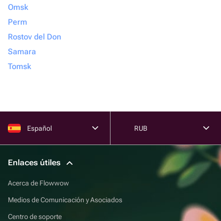
Omsk
Perm
Rostov del Don
Samara
Tomsk
Español
RUB
Enlaces útiles
Acerca de Flowwow
Medios de Comunicación y Asociados
Centro de soporte