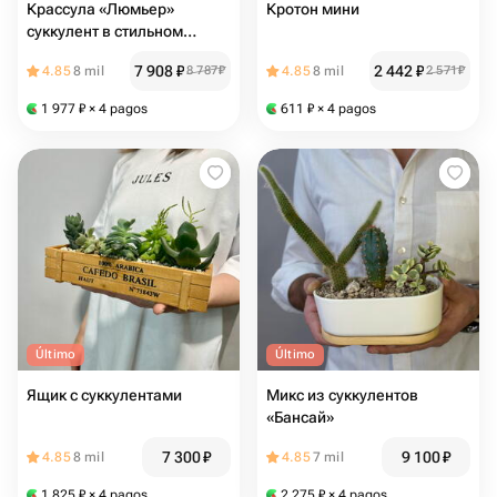
Крассула «Люмьер»
Кротон мини
суккулент в стильном
кашпо
7 908
₽
2 442
₽
4.85
8 mil
8 787
₽
4.85
8 mil
2 571
₽
1 977
₽
× 4 pagos
611
₽
× 4 pagos
Último
Último
Ящик с суккулентами
Микс из суккулентов
«Бансай»
7 300
₽
9 100
₽
4.85
8 mil
4.85
7 mil
1 825
₽
× 4 pagos
2 275
₽
× 4 pagos