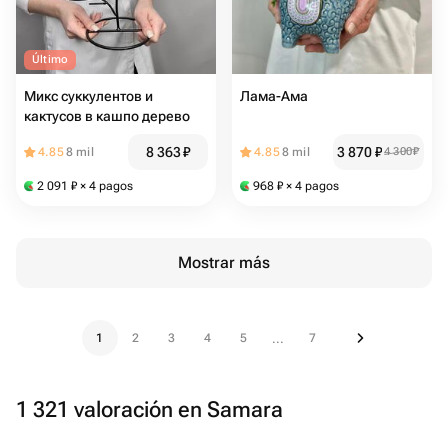
Último
Микс суккулентов и
Лама-Ама
кактусов в кашпо дерево
8 363
₽
3 870
₽
4.85
8 mil
4.85
8 mil
4 300
₽
2 091
₽
× 4 pagos
968
₽
× 4 pagos
Mostrar más
1
2
3
4
5
7
...
1 321 valoración en Samara