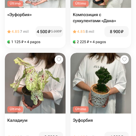
Último
Último
«Эуфорбия»
Композиция с
суккулентами «Дана»
4 500
₽
8 900
₽
4.85
7 mil
5 000
₽
4.85
8 mil
1 125
₽
× 4 pagos
2 225
₽
× 4 pagos
Último
Último
Каладиум
Эуфорбия