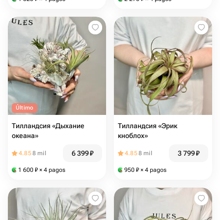
Último
Тилландсия «Дыхание
Тилландсия «Эрик
океана»
кноблох»
6 399
₽
3 799
₽
4.85
8 mil
4.85
8 mil
1 600
₽
× 4 pagos
950
₽
× 4 pagos