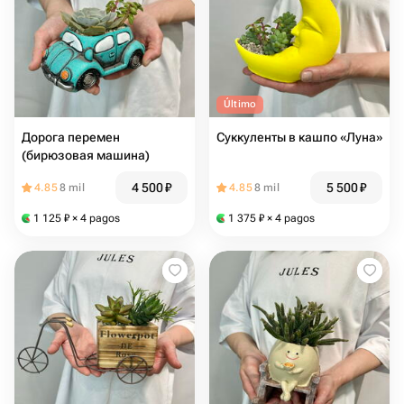
Último
Дорога перемен
Суккуленты в кашпо «Луна»
(бирюзовая машина)
4 500
₽
5 500
₽
4.85
8 mil
4.85
8 mil
1 125
₽
× 4 pagos
1 375
₽
× 4 pagos