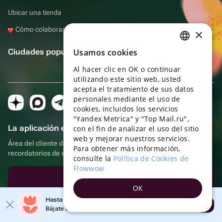
Ubicar una tienda
Cómo colaborar con Flowwow
×
Ciudades populares
Usamos cookies
RUSSIAN
Al hacer clic en OK o continuar
ENGLISH
utilizando este sitio web, usted
UKRAINIAN
acepta el tratamiento de sus datos
personales mediante el uso de
PORTUGUESE
cookies, incluidos los servicios
"Yandex Metrica" y "Top Mail.ru",
SPANISH
La aplicación es aún más práctica.
con el fin de analizar el uso del sitio
web y mejorar nuestros servicios.
HUNGARIAN
Área del cliente del destinatario, más bonos por compras y
Para obtener más información,
recordatorios de eventos
ITALIAN
consulte la
Política de Cookies de
Flowwow
FRENCH
Descargar la aplicación
OK
TURKISH
Hasta un 10% de descuento en el primer pedido
Abrir
GERMAN
Oficina en Moscú
Bájate la aplicación y obtén tu código