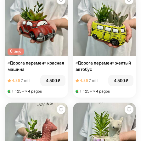
Último
«Дорога перемен» красная
«Дорога перемен» желтый
машина
автобус
4 500
₽
4 500
₽
4.85
7 mil
4.85
7 mil
1 125
₽
× 4 pagos
1 125
₽
× 4 pagos