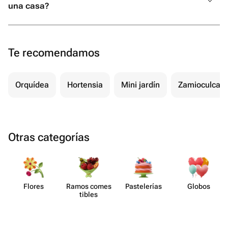
una casa?
Te recomendamos
Orquídea
Hortensia
Mini jardín
Zamioculcas
Otras categorías
Flores
Ramos comes​
Paste​lerías
Globos
tibles