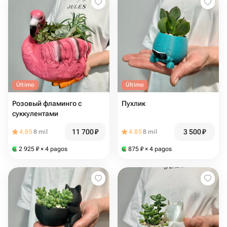
Último
Último
Розовый фламинго с
Пухлик
суккулентами
11 700
₽
3 500
₽
4.85
8 mil
4.85
8 mil
2 925
₽
× 4 pagos
875
₽
× 4 pagos