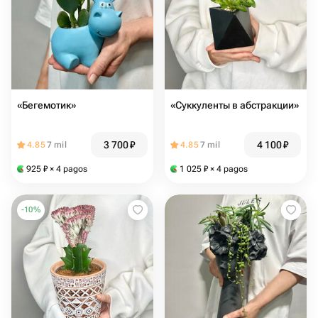
«Бегемотик»
«Суккуленты в абстракции»
3 700
₽
4 100
₽
4.85
7 mil
4.85
7 mil
925
₽
× 4 pagos
1 025
₽
× 4 pagos
-
10
%