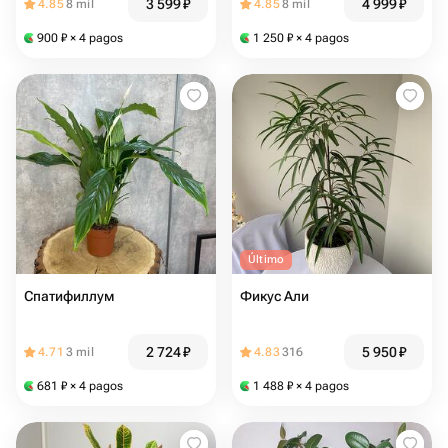
3 599
₽
4 999
₽
4.85
8 mil
4.85
8 mil
900
₽
× 4 pagos
1 250
₽
× 4 pagos
Último
Спатифиллум
Фикус Али
2 724
₽
5 950
₽
4.71
3 mil
4.83
316
681
₽
× 4 pagos
1 488
₽
× 4 pagos