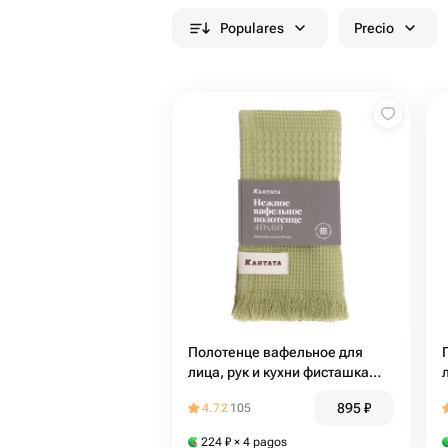
Populares
Precio
Полотенце вафельное для
лица, рук и кухни фисташка
Кантата
895
₽
4.72
105
224
₽
× 4 pagos