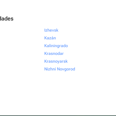
udades
Izhevsk
Kazán
Kaliningrado
Krasnodar
Krasnoyarsk
Nizhni Novgorod