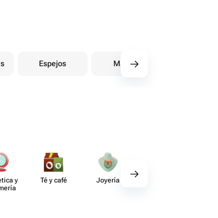
es
Espejos
Mantas
Otros
tica y
Té y café
Joyería
Regalos
Deco​
umería
gourmet