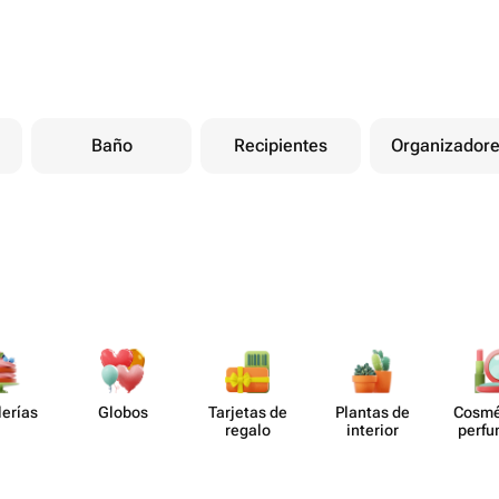
Baño
Recipientes
Organizador
lerías
Globos
Tarjetas de
Plantas de
Cosmé
regalo
interior
perf​