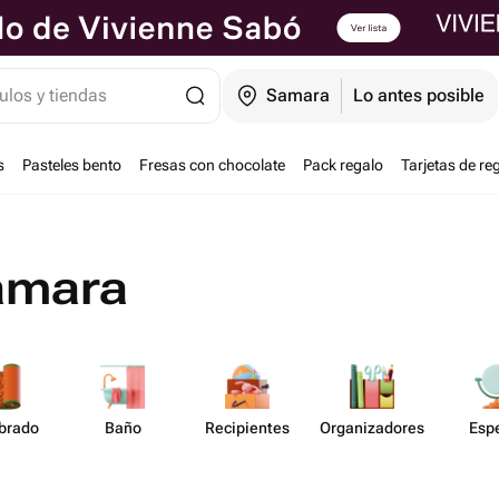
ulos y tiendas
Samara
Lo antes posible
s
Pasteles bento
Fresas con chocolate
Pack regalo
Tarjetas de re
amara
mbrado
Baño
Recip​ientes
Organiz​adores
Esp