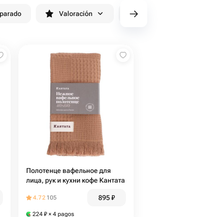
eparado
Valoración
cv/filters/name_fast_delivery
Полотенце вафельное для
лица, рук и кухни кофе Кантата
895
₽
4.72
105
224
₽
× 4 pagos