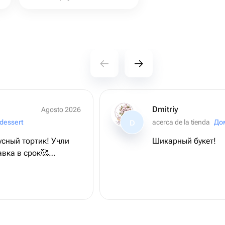
Dmitriy
Agosto 2026
dessert
acerca de la tienda
До
D
ый тортик! Учли
Шикарный букет!
авка в срок🥰