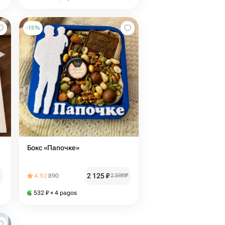
-
15
%
Бокс «Папочке»
2 125
₽
4.92
890
2 500
₽
532
₽
× 4 pagos