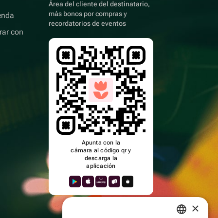
Área del cliente del destinatario,
más bonos por compras y
enda
recordatorios de eventos
rar con
Apunta con la
cámara al código qr y
descarga la
aplicación
×