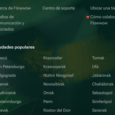
erca de Flowwow
Centro de soporte
Ubicar una ti
dios de
Cómo colabo
municación y
Flowwow
ociados
udades populares
scú
Krasnodar
Tomsk
n Petersburgo
Krasnoyarsk
Ufá
lgogrado
Nizhni Novgorod
Jabárovsk
iansk
Novosibirsk
Cheliábinsk
adivostok
Omsk
Sebastopol
aterimburgo
Perm
Simferópol
hevsk
Rostov del Don
Saransk