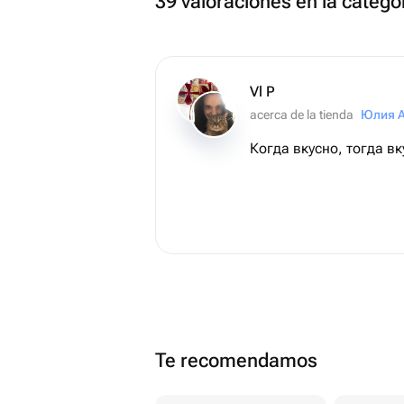
39 valoraciones en la categ
Vl P
acerca de la tienda
Юлия 
Когда вкусно, тогда вк
Te recomendamos