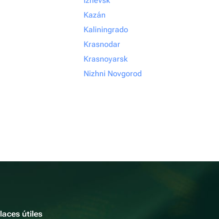
Izhevsk
Kazán
Kaliningrado
Krasnodar
Krasnoyarsk
Nizhni Novgorod
laces útiles