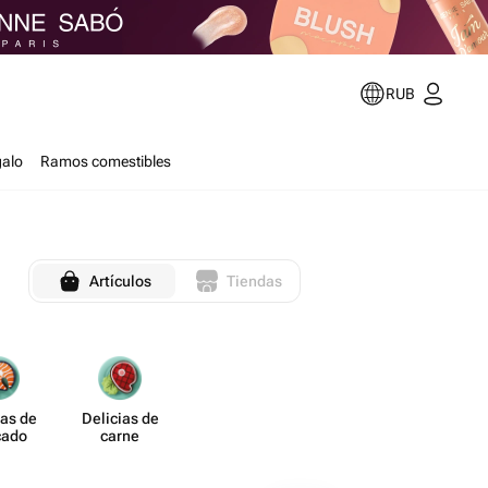
RUB
galo
Ramos comestibles
Artículos
Tiendas
ias de
Delicias de
cado
carne