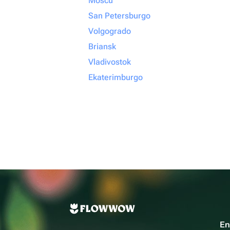
Moscú
San Petersburgo
Volgogrado
Briansk
Vladivostok
Ekaterimburgo
En