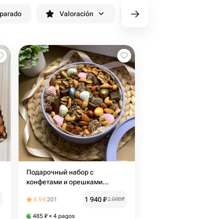
eparado
Valoración
cv/filters/name_fast_delivery
Подарочный набор с
конфетами и орешками
"Сладкий момент"
1 940
₽
4.98
201
2 000
₽
485
₽
× 4 pagos