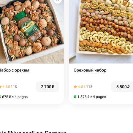
Набор с орехам
Ореховый набор
2 700
₽
5 500
₽
4.88
118
4.88
118
675
₽
× 4 pagos
1 375
₽
× 4 pagos