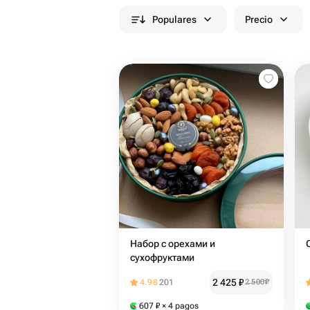
Populares
Precio
Набор с орехами и
сухофруктами
2 425
₽
4.98
201
2 500
₽
607
₽
× 4 pagos