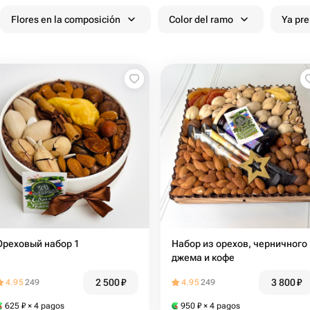
Flores en la composición
Color del ramo
Ya pr
Ореховый набор 1
Набор из орехов, черничного
джема и кофе
2 500
₽
3 800
₽
4.95
249
4.95
249
625
₽
× 4 pagos
950
₽
× 4 pagos