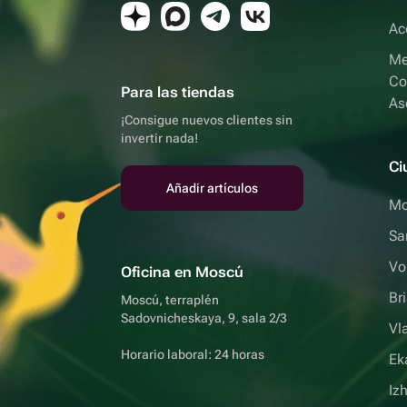
Ac
Me
Co
Para las tiendas
As
¡Consigue nuevos clientes sin
invertir nada!
Ci
Añadir artículos
Mo
Sa
Vo
Oficina en Moscú
Br
Moscú, terraplén
Sadovnicheskaya, 9, sala 2/3
Vl
Horario laboral: 24 horas
Ek
Iz