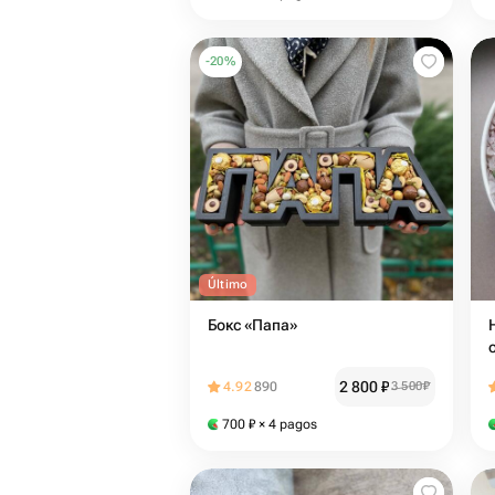
-
20
%
Último
Бокс «Папа»
2 800
₽
4.92
890
3 500
₽
700
₽
× 4 pagos