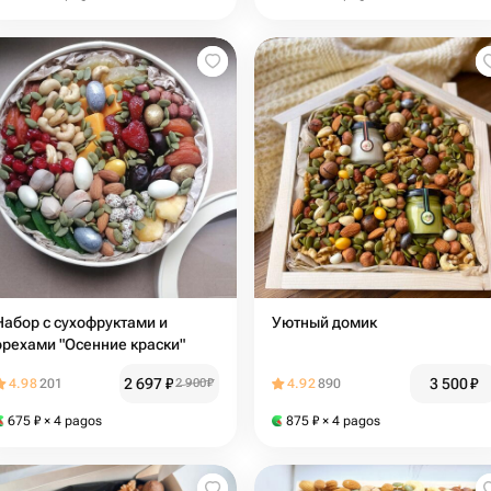
Набор с сухофруктами и
Уютный домик
орехами "Осенние краски"
2 697
₽
3 500
₽
4.98
201
2 900
₽
4.92
890
675
₽
× 4 pagos
875
₽
× 4 pagos