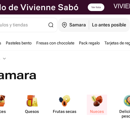
ulos y tiendas
Samara
Lo antes posible
s
Pasteles bento
Fresas con chocolate
Pack regalo
Tarjetas de re
s
Samara
ces
Quesos
Frutas secas
Nueces
Delic
pes