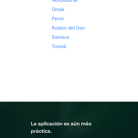
Novosibirsk
Omsk
Perm
Rostov del Don
Samara
Tomsk
La aplicación es aún más
práctica.