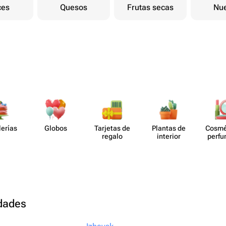
ces
Quesos
Frutas secas
Nu
lerías
Globos
Tarjetas de
Plantas de
Cosmé
regalo
interior
perf​
udades