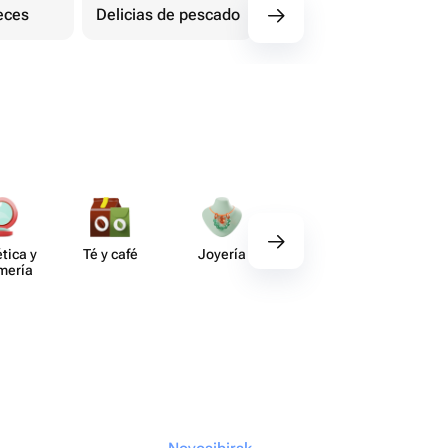
eces
Delicias de pescado
Delicias de carne
tica y
Té y café
Joyería
Regalos
Deco​
umería
gourmet