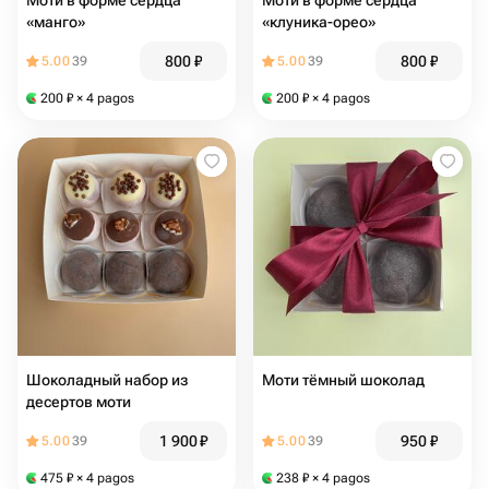
Моти в форме сердца
Моти в форме сердца
«манго»
«клуника-орео»
800
₽
800
₽
5.00
39
5.00
39
200
₽
× 4 pagos
200
₽
× 4 pagos
Шоколадный набор из
Моти тёмный шоколад
десертов моти
1 900
₽
950
₽
5.00
39
5.00
39
475
₽
× 4 pagos
238
₽
× 4 pagos