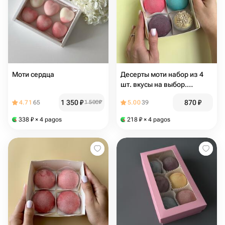
Моти сердца
Десерты моти набор из 4
шт. вкусы на выбор.
Подарок на 8 марта
1 350
₽
870
₽
4.71
65
1 500
₽
5.00
39
338
₽
× 4 pagos
218
₽
× 4 pagos