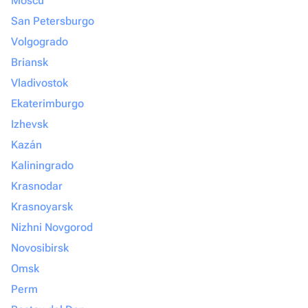
Moscú
San Petersburgo
Volgogrado
Briansk
Vladivostok
Ekaterimburgo
Izhevsk
Kazán
Kaliningrado
Krasnodar
Krasnoyarsk
Nizhni Novgorod
Novosibirsk
Omsk
Perm