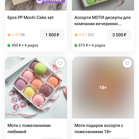
6pcs PP Mochi Cake set
Ассорти МОТИ десерты для
компании вечеринки
девичника
1 800
₽
3 500
₽
4.99
90
4.81
232
450
₽
× 4 pagos
875
₽
× 4 pagos
Моти с пожеланиями
Моти подарок ассорти с
любимой
пожеланиями 18+