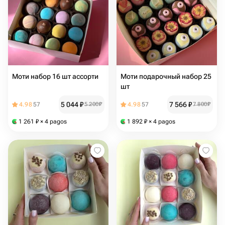
Моти набор 16 шт ассорти
Моти подарочный набор 25
шт
5 044
₽
7 566
₽
4.98
57
5 200
₽
4.98
57
7 800
₽
1 261
₽
× 4 pagos
1 892
₽
× 4 pagos