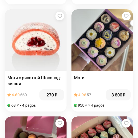
Моти с рикоттой Шоколад-
Моти
вишня
270
₽
3 800
₽
4.60
660
4.98
57
68
₽
× 4 pagos
950
₽
× 4 pagos