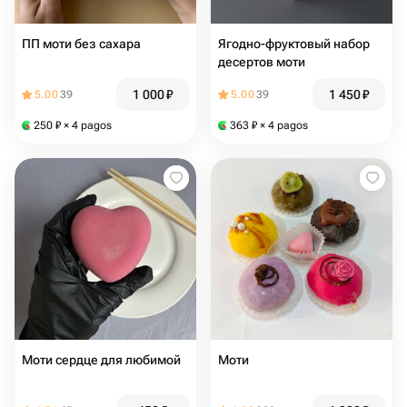
ПП моти без сахара
Ягодно-фруктовый набор
десертов моти
1 000
₽
1 450
₽
5.00
39
5.00
39
250
₽
× 4 pagos
363
₽
× 4 pagos
Моти сердце для любимой
Моти