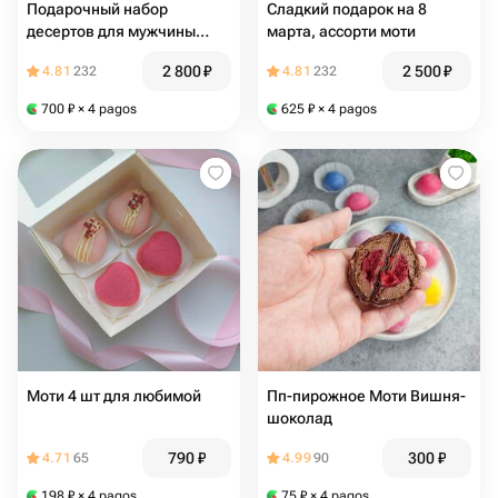
Подарочный набор
Сладкий подарок на 8
десертов для мужчины
марта, ассорти моти
МОТИ
2 800
₽
2 500
₽
4.81
232
4.81
232
700
₽
× 4 pagos
625
₽
× 4 pagos
Моти 4 шт для любимой
Пп-пирожное Моти Вишня-
шоколад
790
₽
300
₽
4.71
65
4.99
90
198
₽
× 4 pagos
75
₽
× 4 pagos