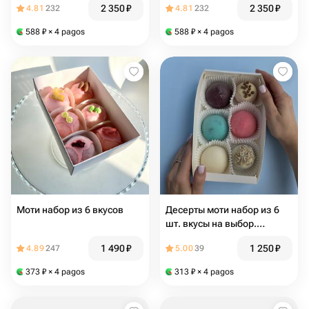
2 350
₽
2 350
₽
4.81
232
4.81
232
588
₽
× 4 pagos
588
₽
× 4 pagos
Моти набор из 6 вкусов
Десерты моти набор из 6
шт. вкусы на выбор.
Подарок на 8 марта
1 490
₽
1 250
₽
4.89
247
5.00
39
373
₽
× 4 pagos
313
₽
× 4 pagos