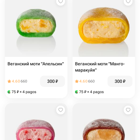
Веганский моти "Апельсин"
Веганский моти "Манго-
маракуйя"
300
₽
300
₽
4.60
660
4.60
660
75
₽
× 4 pagos
75
₽
× 4 pagos