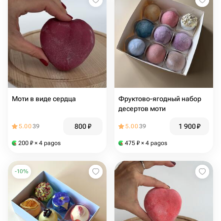
Моти в виде сердца
Фруктово-ягодный набор
десертов моти
800
₽
1 900
₽
5.00
39
5.00
39
200
₽
× 4 pagos
475
₽
× 4 pagos
-
10
%