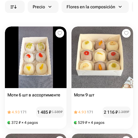
Precio
Flores en la composición
Моти 6 шт в ассортименте
Моти 9 шт
1 485
₽
2 116
₽
4.93
171
1 580
₽
4.93
171
2 300
₽
372
₽
× 4 pagos
529
₽
× 4 pagos