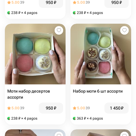
950
₽
950
₽
5.00
39
5.00
39
238
₽
× 4 pagos
238
₽
× 4 pagos
Моти набор десертов
Набор моти 6 шт ассорти
ассорти
950
₽
1 450
₽
5.00
39
5.00
39
238
₽
× 4 pagos
363
₽
× 4 pagos