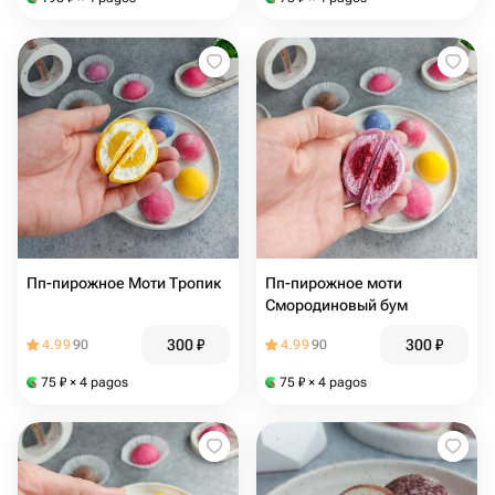
Пп-пирожное Моти Тропик
Пп-пирожное моти
Смородиновый бум
300
₽
300
₽
4.99
90
4.99
90
75
₽
× 4 pagos
75
₽
× 4 pagos