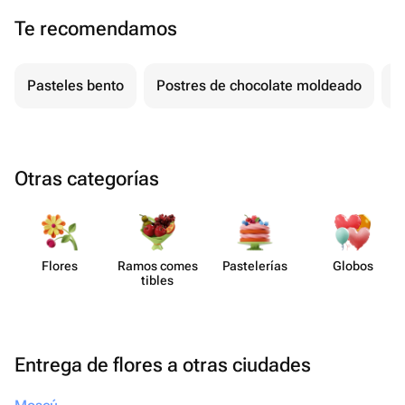
Te recomendamos
Pasteles bento
Postres de chocolate moldeado
T
Otras categorías
Flores
Ramos comes​
Paste​lerías
Globos
tibles
Entrega de flores a otras ciudades