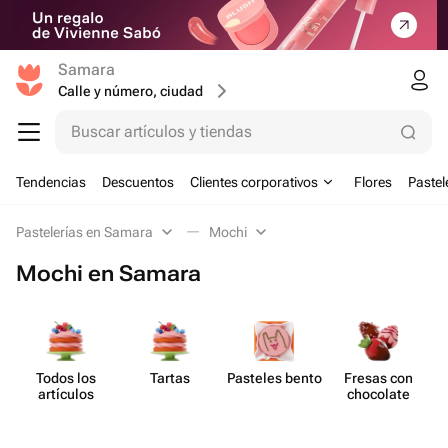
Samara
Calle y número, ciudad
Buscar artículos y tiendas
Tendencias
Descuentos
Clientes corporativos
Flores
Pastel
Pastelerías en Samara
Mochi
Mochi en Samara
Todos los
Tartas
Pasteles bento
Fresas con
artículos
chocolate