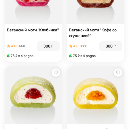
Веганский моти "Клубника"
Веганский моти "Кофе со
сгущенкой"
300
₽
300
₽
4.60
660
4.60
660
75
₽
× 4 pagos
75
₽
× 4 pagos