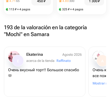
450
₽
1 300
₽
4.71
65
4.80
300
113
₽
× 4 pagos
325
₽
× 4 pagos
193 de la valoración en la categoría
"Mochi" en Samara
Ekaterina
Agosto 2026
acerca de la tienda
Raffinato
E
A
Очень вкусный торт!! Большое спасибо
Очень крас
🫶
все поже
Спасибо 
Mostrar m