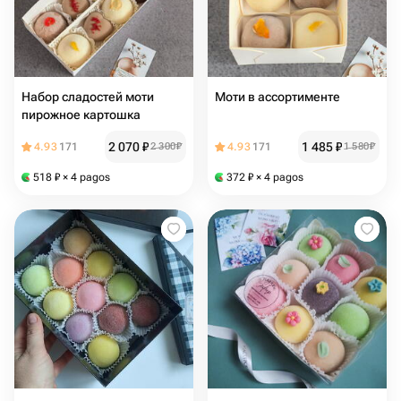
Набор сладостей моти
Моти в ассортименте
пирожное картошка
2 070
₽
1 485
₽
4.93
171
2 300
₽
4.93
171
1 580
₽
518
₽
× 4 pagos
372
₽
× 4 pagos