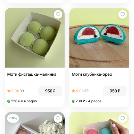
Моти фисташка-малинка
Моти клубника-орео
950
₽
950
₽
5.00
39
5.00
39
238
₽
× 4 pagos
238
₽
× 4 pagos
-
10
%