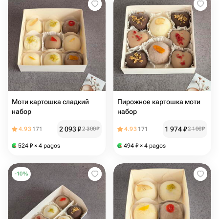
Моти картошка сладкий
Пирожное картошка моти
набор
набор
2 093
₽
1 974
₽
4.93
171
2 300
₽
4.93
171
2 100
₽
524
₽
× 4 pagos
494
₽
× 4 pagos
-
10
%