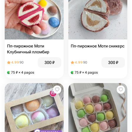
Пп-пирожное Моти
Пп-пирожное Моти сникерс
Клубничный пломбир
300
₽
300
₽
4.99
90
4.99
90
75
₽
× 4 pagos
75
₽
× 4 pagos