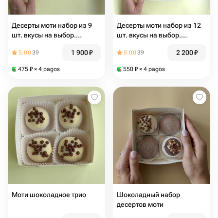
Десерты моти набор из 9
Десерты моти набор из 12
шт. вкусы на выбор.
шт. вкусы на выбор.
Подарок на 8 марта
Подарок на 8 марта
1 900
₽
2 200
₽
5.00
39
5.00
39
475
₽
× 4 pagos
550
₽
× 4 pagos
Моти шоколадное трио
Шоколадный набор
десертов моти