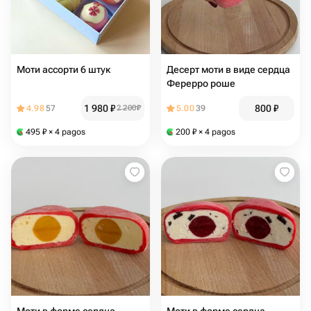
Моти ассорти 6 штук
Десерт моти в виде сердца
Ферерро роше
1 980
₽
800
₽
4.98
57
2 200
₽
5.00
39
495
₽
× 4 pagos
200
₽
× 4 pagos