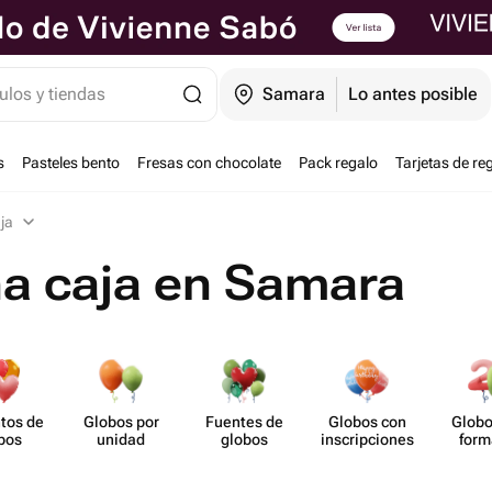
ulos y tiendas
Samara
Lo antes posible
s
Pasteles bento
Fresas con chocolate
Pack regalo
Tarjetas de re
ja
na caja en Samara
tos de
Globos por
Fuentes de
Globos con
Globo
bos
unidad
globos
inscrip​ciones
form
núm