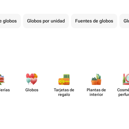
e globos
Globos por unidad
Fuentes de globos
Gl
lerías
Globos
Tarjetas de
Plantas de
Cosmé
regalo
interior
perf​