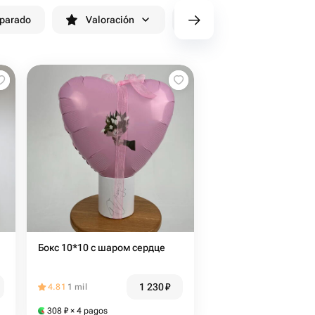
eparado
Valoración
cv/filters/name_fast_delivery
Бокс 10*10 с шаром сердце
1 230
₽
4.81
1 mil
308
₽
× 4 pagos