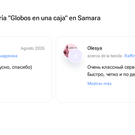
ría "Globos en una caja" en Samara
Olesya
Agosto 2026
Андреева
acerca de la tienda
Raffi
O
усно, спасибо)
Очень классный серв
Быстро, четко и по де
пожалеете!!!
Mostrar más