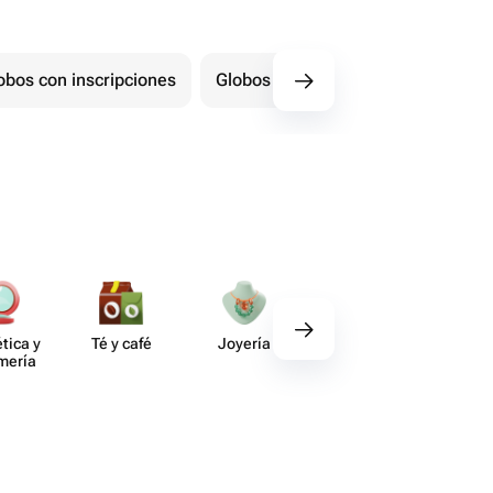
obos con inscripciones
Globos con forma de número
tica y
Té y café
Joyería
Regalos
Deco​
umería
gourmet