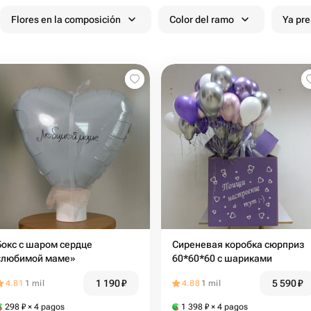
Flores en la composición
Color del ramo
Ya pr
Бокс с шаром сердце
Сиреневая коробка сюрприз
«любимой маме»
60*60*60 с шариками
1 190
₽
5 590
₽
4.81
1 mil
4.88
1 mil
298
₽
× 4 pagos
1 398
₽
× 4 pagos