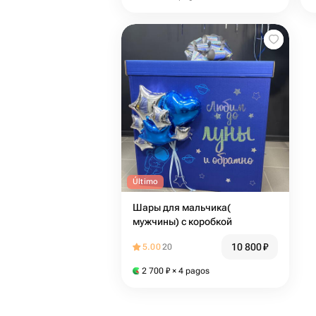
Último
Шары для мальчика(
мужчины) с коробкой
10 800
₽
5.00
20
2 700
₽
× 4 pagos