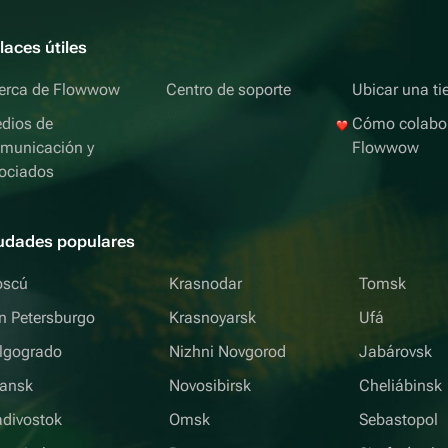
laces útiles
erca de Flowwow
Centro de soporte
Ubicar una ti
dios de
Cómo colabo
municación y
Flowwow
ociados
udades populares
scú
Krasnodar
Tomsk
n Petersburgo
Krasnoyarsk
Ufá
lgogrado
Nizhni Novgorod
Jabárovsk
iansk
Novosibirsk
Cheliábinsk
adivostok
Omsk
Sebastopol