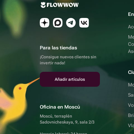
En
Ac
Me
Co
Para las tiendas
As
¡Consigue nuevos clientes sin
invertir nada!
Ci
Añadir artículos
Mo
Sa
Vo
Oficina en Moscú
Br
Moscú, terraplén
Sadovnicheskaya, 9, sala 2/3
Vl