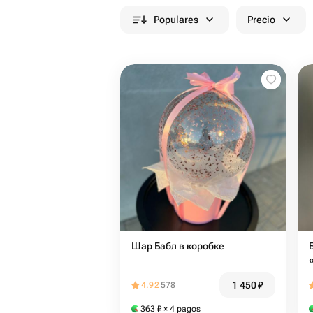
Populares
Precio
Шар Бабл в коробке
1 450
₽
4.92
578
363
₽
× 4 pagos