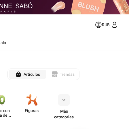
RUB
galo
Artículos
Tiendas
s con
Figuras
Más
a de
categorías
ero