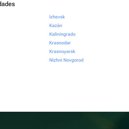
udades
Izhevsk
Kazán
Kaliningrado
Krasnodar
Krasnoyarsk
Nizhni Novgorod