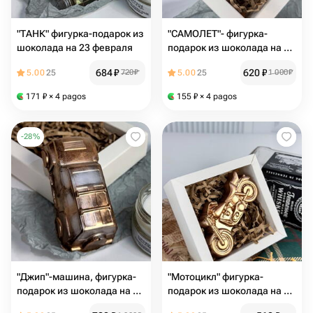
"ТАНК" фигурка-подарок из
"САМОЛЕТ"- фигурка-
шоколада на 23 февраля
подарок из шоколада на 23
февраля
684
₽
620
₽
5.00
25
720
₽
5.00
25
1 000
₽
171
₽
× 4 pagos
155
₽
× 4 pagos
-
28
%
"Джип"-машина, фигурка-
"Мотоцикл" фигурка-
подарок из шоколада на 23
подарок из шоколада на 23
февраля
февраля