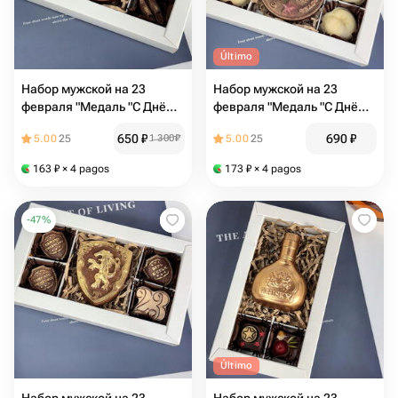
Último
Набор мужской на 23
Набор мужской на 23
февраля "Медаль "С Днём
февраля "Медаль "С Днём
защитника
защитника
650
₽
690
₽
5.00
25
1 300
₽
5.00
25
Отечества+офисный стиль"
Отечества+пельмени с
фундуком"
163
₽
× 4 pagos
173
₽
× 4 pagos
-
47
%
Último