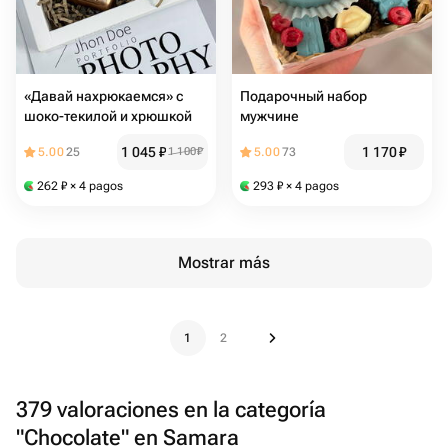
«Давай нахрюкаемся» с
Подарочный набор
шоко-текилой и хрюшкой
мужчине
1 045
₽
1 170
₽
5.00
25
1 100
₽
5.00
73
262
₽
× 4 pagos
293
₽
× 4 pagos
Mostrar más
1
2
379 valoraciones en la categoría
"Chocolate" en Samara