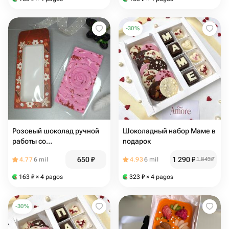
-
30
%
Розовый шоколад ручной
Шоколадный набор Маме в
работы со
подарок
стабилизированной
650
₽
1 290
₽
4.77
6 mil
4.93
6 mil
1 843
₽
клубникой
163
₽
× 4 pagos
323
₽
× 4 pagos
-
30
%