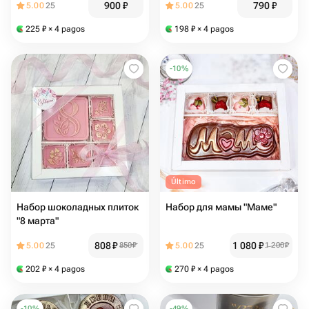
900
₽
790
₽
5.00
25
5.00
25
в подарок
225
₽
× 4 pagos
198
₽
× 4 pagos
-
10
%
Último
Набор шоколадных плиток
Набор для мамы "Маме"
"8 марта"
808
₽
1 080
₽
5.00
25
850
₽
5.00
25
1 200
₽
202
₽
× 4 pagos
270
₽
× 4 pagos
-
10
%
-
49
%