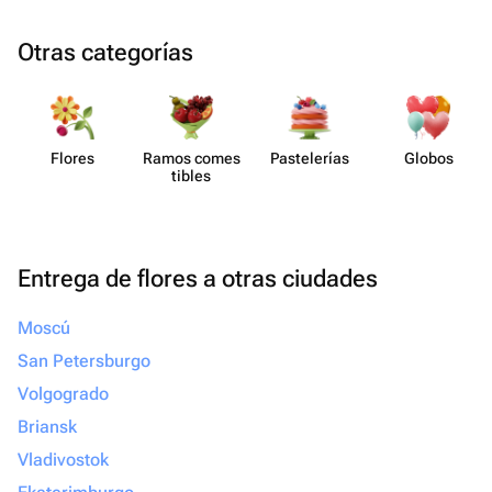
Otras categorías
Flores
Ramos comes​
Paste​lerías
Globos
tibles
Entrega de flores a otras ciudades
Moscú
San Petersburgo
Volgogrado
Briansk
Vladivostok