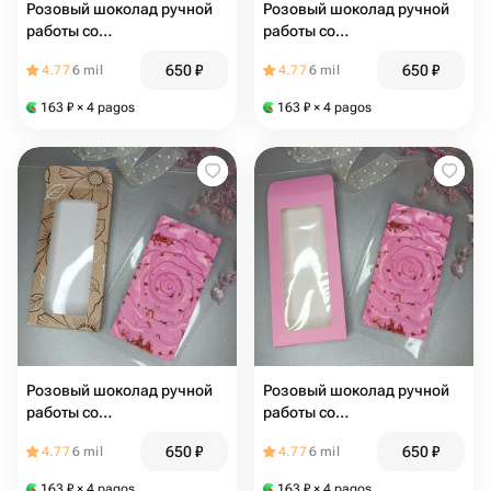
Розовый шоколад ручной
Розовый шоколад ручной
работы со
работы со
стабилизированной
стабилизированной
650
₽
650
₽
4.77
6 mil
4.77
6 mil
клубникой в крафте
клубникой в красном
163
₽
× 4 pagos
163
₽
× 4 pagos
Розовый шоколад ручной
Розовый шоколад ручной
работы со
работы со
стабилизированной
стабилизированной
650
₽
650
₽
4.77
6 mil
4.77
6 mil
клубникой в крафте с
клубникой в розовом
цветами
163
₽
× 4 pagos
163
₽
× 4 pagos