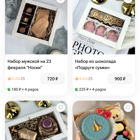
Набор мужской на 23
Набор из шоколада
февраля "Носки"
«Подруге сумки»
720
₽
900
₽
5.00
25
5.00
25
180
₽
× 4 pagos
225
₽
× 4 pagos