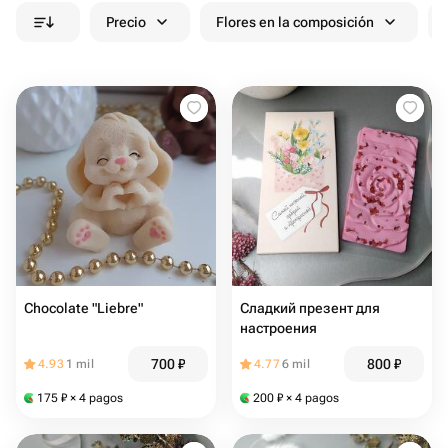
Precio
Flores en la composición
Chocolate "Liebre"
Сладкий презент для
настроения
700
₽
800
₽
4.93
1 mil
4.77
6 mil
175
₽
× 4 pagos
200
₽
× 4 pagos