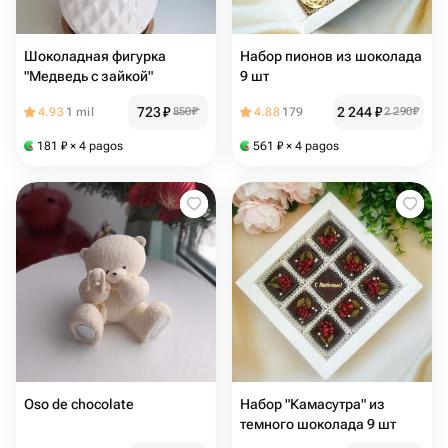
Шоколадная фигурка
Набор пионов из шоколада
"Медведь с зайкой"
9 шт
723
₽
2 244
₽
4.93
1 mil
850
₽
4.88
179
2 290
₽
181
₽
× 4 pagos
561
₽
× 4 pagos
Oso de chocolate
Набор "Камасутра" из
темного шоколада 9 шт