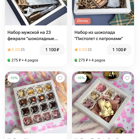
Último
Набор мужской на 23
Набор из шоколада
февраля "шоколадные
"Пистолет с патронами"
инструменты"
1 100
₽
1 100
₽
5.00
25
5.00
25
275
₽
× 4 pagos
275
₽
× 4 pagos
-
10
%
-
10
%