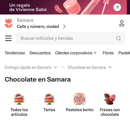
Samara
Calle y número, ciudad
Buscar artículos y tiendas
Tendencias
Descuentos
Clientes corporativos
Flores
Pastel
Entrega rápida en Samara
Chocolate en Samara
Chocolate en Samara
Todos los
Tartas
Pasteles bento
Fresas con
artículos
chocolate