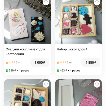
Сладкий комплимент для
Набор шоколадок 1
настроения
1 000
₽
1 850
₽
4.77
6 mil
4.77
6 mil
250
₽
× 4 pagos
463
₽
× 4 pagos