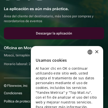
La aplicación es aún más práctica.
Área del cliente del destinatario, más bonos por compras y
recordatorios de eventos
Descargar la aplicación
Oficina en Moscú
×
Moscú, terraplén Sadovnicheskaya, 9, sala 2/3
Usamos cookies
RUSSIAN
Horario laboral: 24 horas
Al hacer clic en OK o continuar
ENGLISH
utilizando este sitio web, usted
UKRAINIAN
acepta el tratamiento de sus datos
personales mediante el uso de
© Flowwow, inc
PORTUGUESE
cookies, incluidos los servicios
"Yandex Metrica" y "Top Mail.ru",
Condiciones
SPANISH
con el fin de analizar el uso del sitio
Política de protección y privacidad de datos
web y mejorar nuestros servicios.
HUNGARIAN
Para obtener más información,