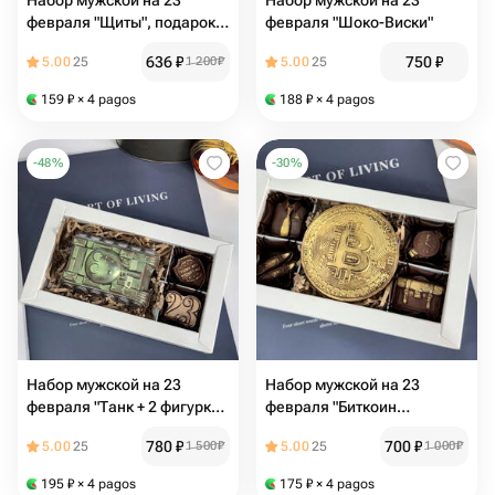
Набор мужской на 23
Набор мужской на 23
февраля "Щиты", подарок
февраля "Шоко-Виски"
на праздник, защитник
636
₽
750
₽
5.00
25
1 200
₽
5.00
25
159
₽
× 4 pagos
188
₽
× 4 pagos
-
48
%
-
30
%
Набор мужской на 23
Набор мужской на 23
февраля "Танк + 2 фигурки:
февраля "Биткоин
23 и щит", подарок на
монетка+офисный стиль",
780
₽
700
₽
5.00
25
1 500
₽
5.00
25
1 000
₽
праздник из премиального
подарок из премиального
шоколада
шоколада
195
₽
× 4 pagos
175
₽
× 4 pagos