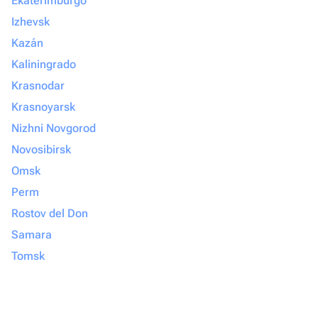
Ekaterimburgo
Izhevsk
Kazán
Kaliningrado
Krasnodar
Krasnoyarsk
Nizhni Novgorod
Novosibirsk
Omsk
Perm
Rostov del Don
Samara
Tomsk