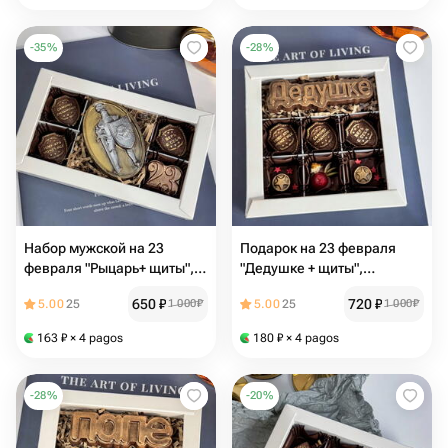
-
35
%
-
28
%
Набор мужской на 23
Подарок на 23 февраля
февраля "Рыцарь+ щиты",
"Дедушке + щиты",
подарок на праздник из
подарочный набор из
650
₽
720
₽
5.00
25
1 000
₽
5.00
25
1 000
₽
премиального шоколада
премиального шоколада
163
₽
× 4 pagos
180
₽
× 4 pagos
-
28
%
-
20
%