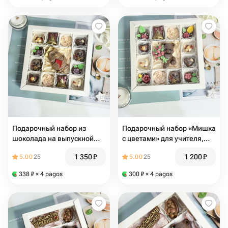
Подарочный набор из
Подарочный набор «Мишка
шоколада на выпускной
с цветами» для учителя,
для учителя «Сова»
воспитателя, нянечки,
1 350
₽
1 200
₽
5.00
25
5.00
25
ученика, ребенка
338
₽
× 4 pagos
300
₽
× 4 pagos