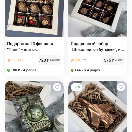
Подарок на 23 февраля
Подарочный набор
"Папе" + щиты-
"Шоколадные бутылки", из
поздравления, фигурный
премиального шоколада в
720
₽
576
₽
5.00
25
1 000
₽
5.00
25
720
₽
шоколад, набор из
подарок, 23 февраля, день
премиального шоколада в
защитника отечества
180
₽
× 4 pagos
144
₽
× 4 pagos
подарок
-
38
%