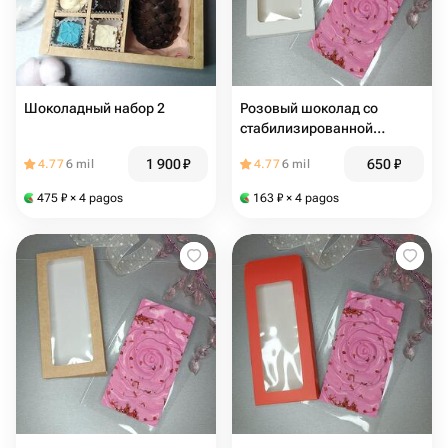
Шоколадный набор 2
Розовый шоколад со
стабилизированной
клубникой в белом
1 900
₽
650
₽
4.77
6 mil
4.77
6 mil
475
₽
× 4 pagos
163
₽
× 4 pagos