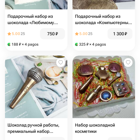
Подарочный набор из
Подарочный набор из
шоколада «Любимому
шоколада «Компьютерный
учителю»- спасибо за ваш
гений»- клавиатура, мышь,
750
₽
1 300
₽
5.00
25
5.00
25
труд
флешка
188
₽
× 4 pagos
325
₽
× 4 pagos
Шоколад ручной работы,
Набор шоколадной
премиальный набор
косметики
«Микрофон», 3Д объемный,