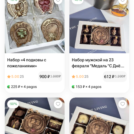
Набор «4 подковы с
Набор мужской на 23
пожеланиями»
февраля "Медаль "С Днём
защитника
900
₽
612
₽
5.00
25
1 000
₽
5.00
25
1 200
₽
Отечества+бутылки"
225
₽
× 4 pagos
153
₽
× 4 pagos
-
50
%