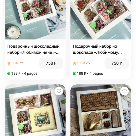
Подарочный шоколадный
Подарочный набор из
набор «Любимой няне»-
шоколада «Любимому
мишка с цветами
воспитателю»- мишка с
750
₽
750
₽
5.00
25
5.00
25
цветами
188
₽
× 4 pagos
188
₽
× 4 pagos