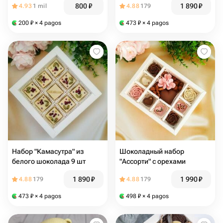
800
₽
1 890
₽
4.93
1 mil
4.88
179
200
₽
× 4 pagos
473
₽
× 4 pagos
Набор "Камасутра" из
Шоколадный набор
белого шоколада 9 шт
"Ассорти" с орехами
1 890
₽
1 990
₽
4.88
179
4.88
179
473
₽
× 4 pagos
498
₽
× 4 pagos