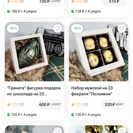
720
₽
510
₽
5.00
25
1 000
₽
5.00
25
180
₽
× 4 pagos
128
₽
× 4 pagos
-
40
%
-
35
%
"Граната" фигурка-подарок
Набор мужской на 23
из шкоолада на 23
февраля "Пельмени"
февраля
600
₽
520
₽
5.00
25
1 000
₽
5.00
25
800
₽
150
₽
× 4 pagos
130
₽
× 4 pagos