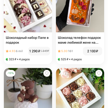
Шоколадный набор Папе в
Шоколад телефон подарок
подарок
маме любимой жене на
день рождение годовщину
1 290
₽
2 100
₽
4.93
6 mil
1 843
₽
5.00
161
323
₽
× 4 pagos
525
₽
× 4 pagos
-
15
%