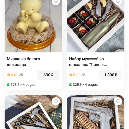
Мишка из белого
Набор мужской из
шоколада
шоколада "Пиво и
бутерброд со шпротами"
690
₽
1 300
₽
5.00
25
5.00
25
173
₽
× 4 pagos
325
₽
× 4 pagos