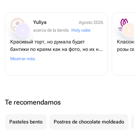
Yuliya
Agosto 2026
acerca de la tienda
Holy cake
Y
R
Красивый торт, но думала будет
Классный
бантики по краям как на фото, но их не
розы све
было почему-то
Mostrar más
Te recomendamos
Pasteles bento
Postres de chocolate moldeado
T