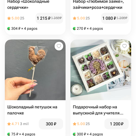
Набор «Шоколадные
Набор «Любимой зайке»,
сердечки»
зайчики+роза+сердечки
1 215
₽
1 080
₽
5.00
25
1 350
₽
5.00
25
1 200
₽
304
₽
× 4 pagos
270
₽
× 4 pagos
Шоколадный петушок на
Подарочный набор на
палочке
выпускной для учителя
«Спасибо за ваш труд»
300
₽
1 200
₽
4.71
3 mil
5.00
25
75
₽
× 4 pagos
300
₽
× 4 pagos