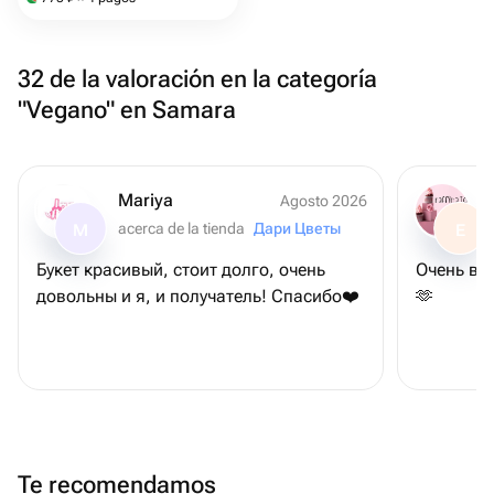
32 de la valoración en la categoría
"Vegano" en Samara
Mariya
Agosto 2026
acerca de la tienda
Дари Цветы
M
E
Букет красивый, стоит долго, очень
Очень вк
довольны и я, и получатель! Спасибо❤️
🫶
Te recomendamos