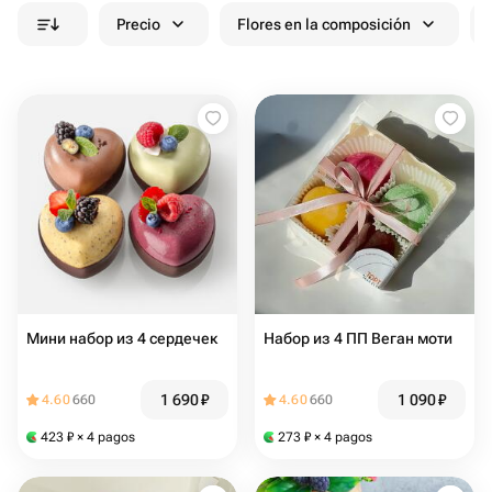
Precio
Flores en la composición
Мини набор из 4 сердечек
Набор из 4 ПП Веган моти
1 690
₽
1 090
₽
4.60
660
4.60
660
423
₽
× 4 pagos
273
₽
× 4 pagos