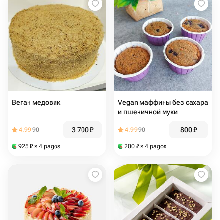
Веган медовик
Vegan маффины без сахара
и пшеничной муки
3 700
₽
800
₽
4.99
90
4.99
90
925
₽
× 4 pagos
200
₽
× 4 pagos