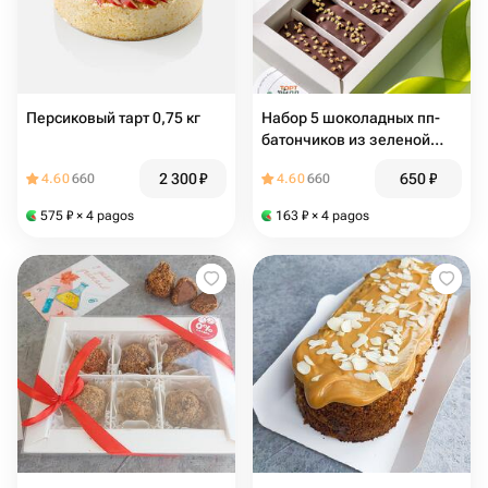
Персиковый тарт 0,75 кг
Набор 5 шоколадных пп-
батончиков из зеленой
гречки
2 300
₽
650
₽
4.60
660
4.60
660
575
₽
× 4 pagos
163
₽
× 4 pagos