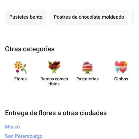
Pasteles bento
Postres de chocolate moldeado
T
Otras categorías
Flores
Ramos comes​
Paste​lerías
Globos
tibles
Entrega de flores a otras ciudades
Moscú
San Petersburgo