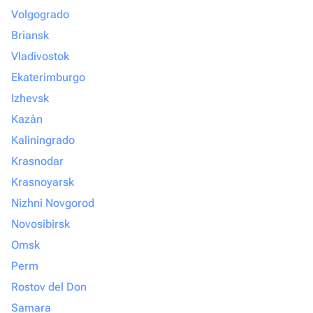
Volgogrado
Briansk
Vladivostok
Ekaterimburgo
Izhevsk
Kazán
Kaliningrado
Krasnodar
Krasnoyarsk
Nizhni Novgorod
Novosibirsk
Omsk
Perm
Rostov del Don
Samara