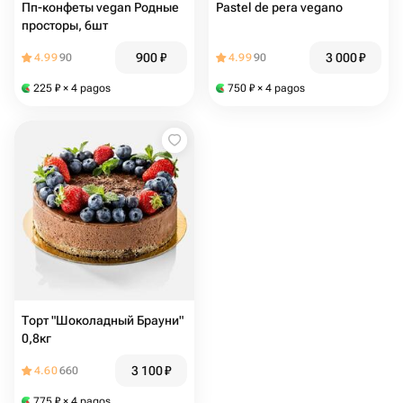
Пп-конфеты vegan Родные
Pastel de pera vegano
просторы, 6шт
900
₽
3 000
₽
4.99
90
4.99
90
225
₽
× 4 pagos
750
₽
× 4 pagos
Торт "Шоколадный Брауни"
0,8кг
3 100
₽
4.60
660
775
₽
× 4 pagos