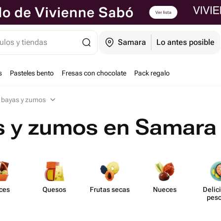
ulos y tiendas
Samara
Lo antes posible
s
Pasteles bento
Fresas con chocolate
Pack regalo
, bayas y zumos
as y zumos en Samara
ces
Quesos
Frutas secas
Nueces
Delic
pes