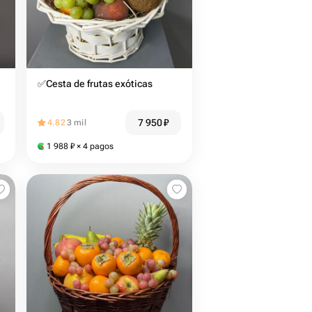
✅Cesta de frutas exóticas
7 950
₽
4.82
3 mil
1 988
₽
× 4 pagos