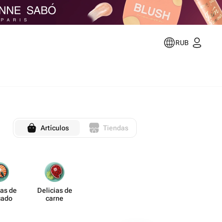
RUB
Artículos
Tiendas
ias de
Delicias de
cado
carne