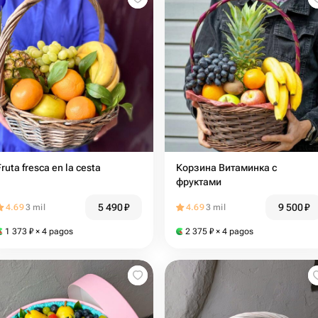
Fruta fresca en la cesta
Корзина Витаминка с
фруктами
5 490
₽
9 500
₽
4.69
3 mil
4.69
3 mil
1 373
₽
× 4 pagos
2 375
₽
× 4 pagos