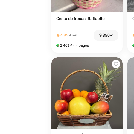
Cesta de fresas, Raffaello
9 850
₽
4.85
9 mil
2 463
₽
× 4 pagos