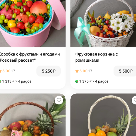
Коробка с фруктами и ягодами
Фруктовая корзина с
"Розовый рассвет"
ромашками
5 250
₽
5 500
₽
5.00
17
5.00
17
1 313
₽
× 4 pagos
1 375
₽
× 4 pagos