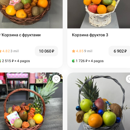
✅Корзина с фруктами
Корзина фруктов 3
10 060
₽
6 902
₽
4.82
3 mil
4.85
9 mil
2 515
₽
× 4 pagos
1 726
₽
× 4 pagos