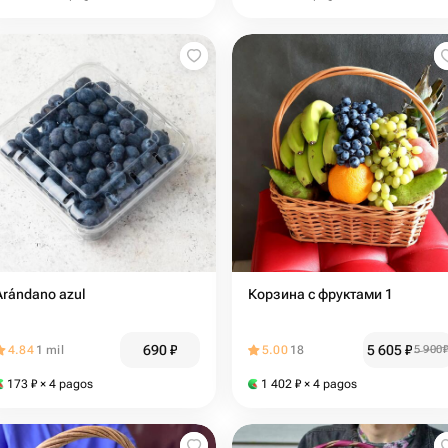
Arándano azul
Корзина с фруктами 1
690
₽
5 605
₽
4.84
1 mil
5.00
18
5 900
173
₽
× 4 pagos
1 402
₽
× 4 pagos