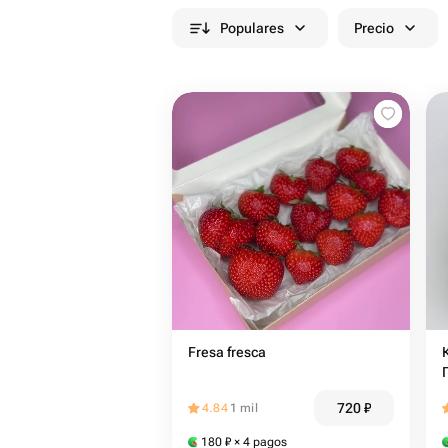
Populares
Precio
Fresa fresca
720
₽
4.84
1 mil
180
₽
× 4 pagos