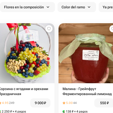
Flores en la composición
Color del ramo
Ya pr
Корзина с ягодами и орехами
Малина - Грейпфрут
Праздничная
Ферментированный лимонад
9 000
₽
550
₽
4.95
249
5.00
44
2 250
₽
× 4 pagos
138
₽
× 4 pagos