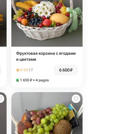
Фруктовая корзина с ягодами
и цветами
6 600
₽
5.00
17
1 650
₽
× 4 pagos