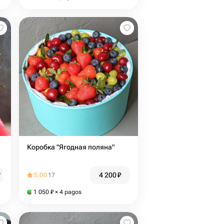
Коробка "Ягодная поляна"
4 200
₽
₽
5.00
17
1 050
₽
× 4 pagos