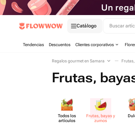
Catálogo
Buscar artíc
Tendencias
Descuentos
Clientes corporativos
Flore
Regalos gourmet en Samara
Frutas
Frutas, bay
Todos los
Frutas, bayas y
Dul
artículos
zumos