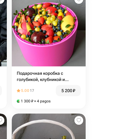
Подарочная коробка с
голубикой, клубникой и
фруктами
5 200
₽
5.00
17
1 300
₽
× 4 pagos