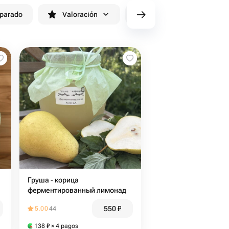
eparado
Valoración
cv/filters/name_fast_delivery
Груша - корица
ферментированный лимонад
550
₽
5.00
44
138
₽
× 4 pagos