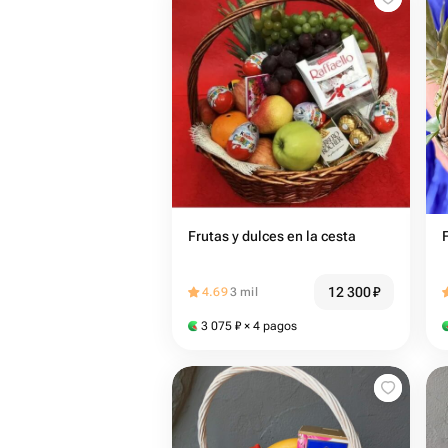
Frutas y dulces en la cesta
12 300
₽
4.69
3 mil
3 075
₽
× 4 pagos