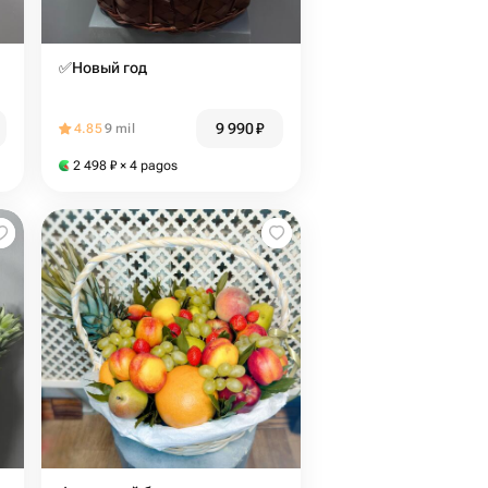
✅Новый год
9 990
₽
4.85
9 mil
2 498
₽
× 4 pagos