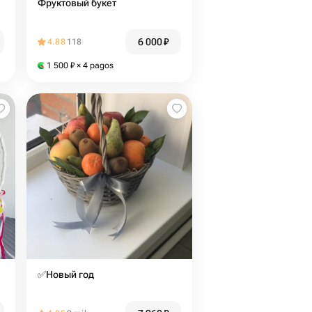
Фруктовый букет
6 000
₽
4.88
118
1 500
₽
× 4 pagos
✅Новый год