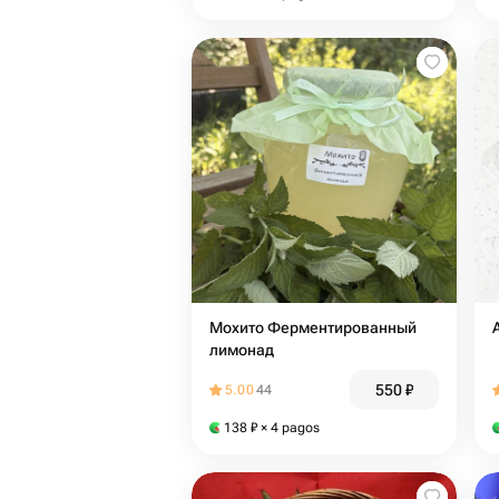
Мохито Ферментированный
лимонад
550
₽
5.00
44
138
₽
× 4 pagos