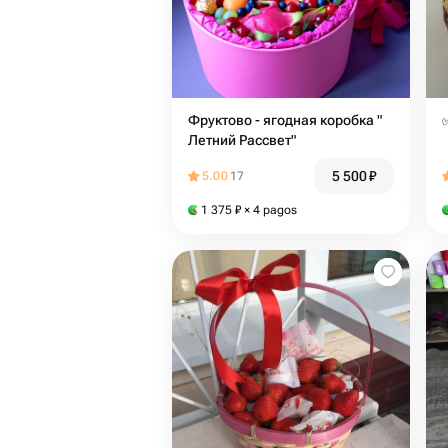
Фруктово - ягодная коробка "
Летний Рассвет"
5 500
₽
5.00
17
1 375
₽
× 4 pagos