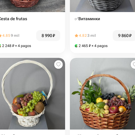
Cesta de frutas
✅Витаминки
8 990
₽
9 860
₽
4.85
9 mil
4.82
3 mil
2 248
₽
× 4 pagos
2 465
₽
× 4 pagos