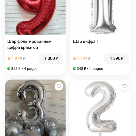
Шар фольгированный
Шар цифра 1
цифра красный
1 300
₽
1 390
₽
4.87
9 mil
5.00
18
325
₽
× 4 pagos
348
₽
× 4 pagos