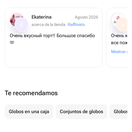
Ekaterina
Agosto 2026
acerca de la tienda
Raffinato
E
A
Очень вкусный торт!! Большое спасибо
Очень крас
🫶
все поже
Спасибо 
Mostrar m
Te recomendamos
Globos en una caja
Conjuntos de globos
Globos p