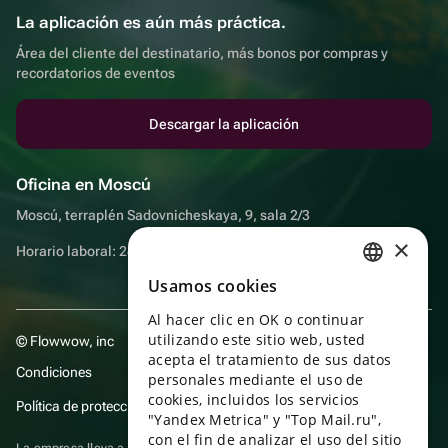
La aplicación es aún más práctica.
Área del cliente del destinatario, más bonos por compras y
recordatorios de eventos
Descargar la aplicación
Oficina en Moscú
Moscú, terraplén Sadovnicheskaya, 9, sala 2/3
×
Horario laboral: 24 horas
Usamos cookies
RUSSIAN
Al hacer clic en OK o continuar
ENGLISH
utilizando este sitio web, usted
© Flowwow, inc
UKRAINIAN
acepta el tratamiento de sus datos
Condiciones
personales mediante el uso de
PORTUGUESE
cookies, incluidos los servicios
Política de protección y privacidad de datos
"Yandex Metrica" y "Top Mail.ru",
SPANISH
con el fin de analizar el uso del sitio
La empresa lleva a cabo su actividad en el ámbito de las TI: prestación