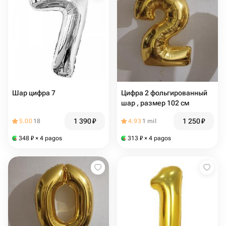
Шар цифра 7
Цифра 2 фольгированный
шар , размер 102 см
1 390
₽
1 250
₽
5.00
18
4.93
1 mil
348
₽
× 4 pagos
313
₽
× 4 pagos