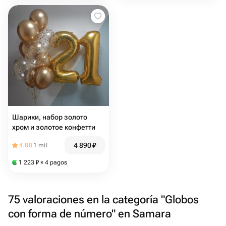
Шарики, набор золото
хром и золотое конфетти
4 890
₽
4.88
1 mil
1 223
₽
× 4 pagos
75 valoraciones en la categoría "Globos
con forma de número" en Samara