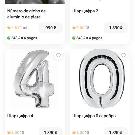
Número de globo de
Шар цифра 2
aluminio de plata
990
₽
1 390
₽
4.81
1 mil
5.00
18
248
₽
× 4 pagos
348
₽
× 4 pagos
Шар цифра 4
Шар цифра 0 серебро
1 390
₽
1 390
₽
5.00
18
5.00
18