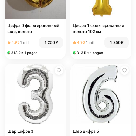
Цифра 0 фольгированный
Цифра 1 фольгированная
шар, золото
золото 102 см
1 250
₽
1 250
₽
4.93
1 mil
4.93
1 mil
313
₽
× 4 pagos
313
₽
× 4 pagos
Шар цифра 3
Шар цифра 6