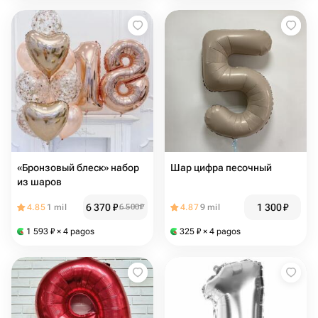
«Бронзовый блеск» набор
Шар цифра песочный
из шаров
6 370
₽
1 300
₽
4.85
1 mil
6 500
₽
4.87
9 mil
1 593
₽
× 4 pagos
325
₽
× 4 pagos