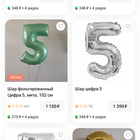
348
₽
× 4 pagos
348
₽
× 4 pagos
Último
Шар фольгированный
Шар цифра 5
Цифра 5, мята, 102 см
1 100
₽
1 390
₽
4.93
1 mil
5.00
18
275
₽
× 4 pagos
348
₽
× 4 pagos