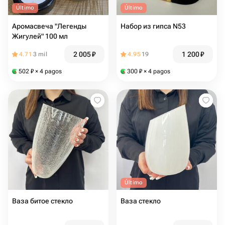
Último
Último
Аромасвеча "Легенды
Набор из гипса N53
Жигулей" 100 мл
2 005
₽
1 200
₽
4.71
3 mil
4.95
19
502
₽
× 4 pagos
300
₽
× 4 pagos
Último
Ваза битое стекло
Ваза стекло