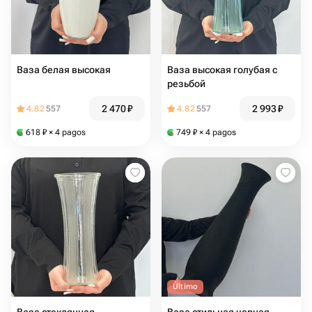
Ваза белая высокая
Ваза высокая голубая с
резьбой
2 470
₽
2 993
₽
4.82
557
4.82
557
618
₽
× 4 pagos
749
₽
× 4 pagos
Último