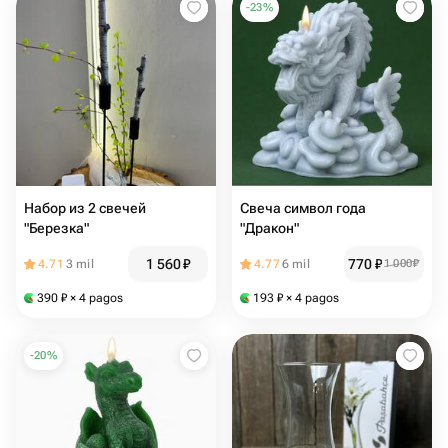
-
23
%
Набор из 2 свечей
Свеча символ года
"Березка"
"Дракон"
1 560
₽
770
₽
4.71
3 mil
4.77
6 mil
1 000
₽
390
₽
× 4 pagos
193
₽
× 4 pagos
-
20
%