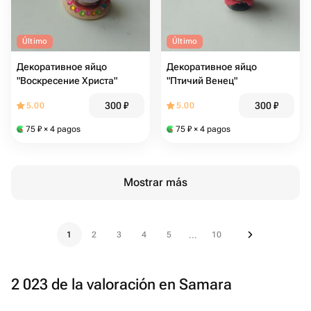
Último
Último
Декоративное яйцо
Декоративное яйцо
"Воскресение Христа"
"Птичий Венец"
300
₽
300
₽
5.00
5.00
75
₽
× 4 pagos
75
₽
× 4 pagos
Mostrar más
1
2
3
4
5
10
...
2 023 de la valoración en Samara