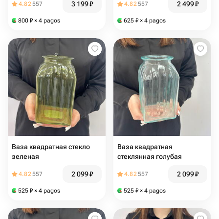
3 199
₽
2 499
₽
4.82
557
4.82
557
800
₽
× 4 pagos
625
₽
× 4 pagos
Ваза квадратная стекло
Ваза квадратная
зеленая
стеклянная голубая
2 099
₽
2 099
₽
4.82
557
4.82
557
525
₽
× 4 pagos
525
₽
× 4 pagos