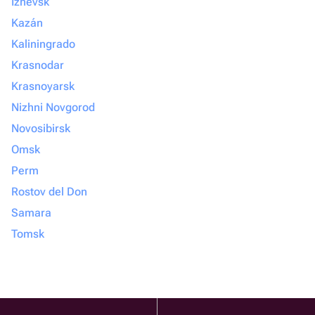
Izhevsk
Kazán
Kaliningrado
Krasnodar
Krasnoyarsk
Nizhni Novgorod
Novosibirsk
Omsk
Perm
Rostov del Don
Samara
Tomsk