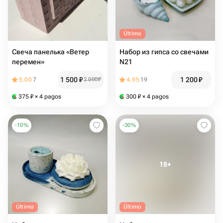
Último
Свеча панелька «Ветер
Набор из гипса со свечами
перемен»
N21
1 500
₽
1 200
₽
5.00
7
2 000
₽
4.95
19
375
₽
× 4 pagos
300
₽
× 4 pagos
-
10
%
-
30
%
Último
Último