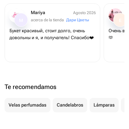
Mariya
Agosto 2026
acerca de la tienda
Дари Цветы
M
E
Букет красивый, стоит долго, очень
Очень вк
довольны и я, и получатель! Спасибо❤️
🫶
Te recomendamos
Velas perfumadas
Candelabros
Lámparas
I