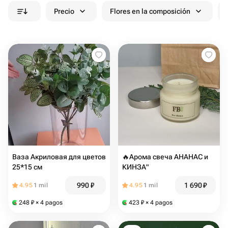
Precio
Flores en la composición
Ваза Акриловая для цветов
🔥Арома свеча АНАНАС и
25*15 см
КИНЗА"
990
₽
1 690
₽
4.95
1 mil
4.95
1 mil
248
₽
× 4 pagos
423
₽
× 4 pagos