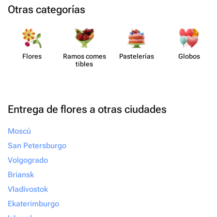
Otras categorías
Flores
Ramos comes​
Paste​lerías
Globos
tibles
Entrega de flores a otras ciudades
Moscú
San Petersburgo
Volgogrado
Briansk
Vladivostok
Ekaterimburgo