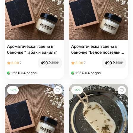
Ароматическая свеча в
Ароматическая свеча в
баночке "Табак и ваниль"
баночке "Белое постельное
белье"
490
₽
490
₽
5.00
7
590
₽
5.00
7
590
₽
123
₽
× 4 pagos
123
₽
× 4 pagos
-
17
%
-
15
%