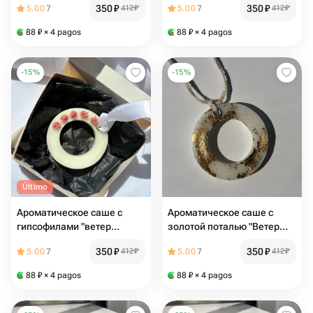
350
₽
350
₽
5.00
7
412
₽
5.00
7
412
₽
88
₽
× 4 pagos
88
₽
× 4 pagos
-
15
%
-
15
%
Último
Ароматическое саше с
Ароматическое саше с
гипсофилами "ветер
золотой поталью "Ветер
перемен"
перемен"
350
₽
350
₽
5.00
7
412
₽
5.00
7
412
₽
88
₽
× 4 pagos
88
₽
× 4 pagos