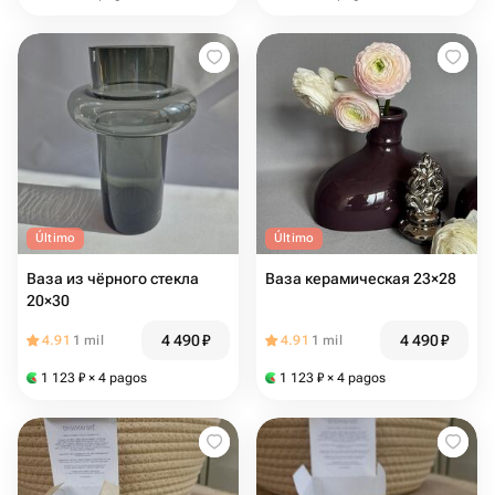
Último
Último
Ваза из чёрного стекла
Ваза керамическая 23×28
20×30
4 490
₽
4 490
₽
4.91
1 mil
4.91
1 mil
1 123
₽
× 4 pagos
1 123
₽
× 4 pagos