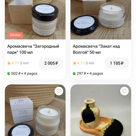
Último
Аромасвеча "Загородный
Аромасвеча "Закат над
парк" 100 мл
Волгой" 50 мл
2 005
₽
1 185
₽
4.71
3 mil
4.71
3 mil
502
₽
× 4 pagos
297
₽
× 4 pagos