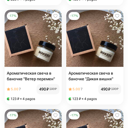
-
17
%
-
17
%
Ароматическая свеча в
Ароматическая свеча в
баночке "Ветер перемен"
баночке "Дикая вишня"
490
₽
490
₽
5.00
7
590
₽
5.00
7
590
₽
123
₽
× 4 pagos
123
₽
× 4 pagos
-
17
%
-
17
%