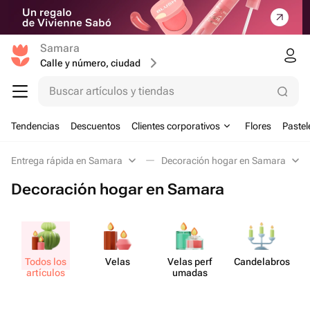
Samara
Calle y número, ciudad
Buscar artículos y tiendas
Tendencias
Descuentos
Clientes corporativos
Flores
Pastel
Entrega rápida en Samara
Decoración hogar en Samara
Decoración hogar en Samara
Todos los
Velas
Velas perf​
Cande​labros
Ar
artículos
umadas