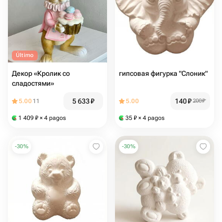
Último
Декор «Кролик со
гипсовая фигурка "Слоник"
сладостями»
5 633
₽
140
₽
5.00
11
5.00
200
₽
1 409
₽
× 4 pagos
35
₽
× 4 pagos
-
30
%
-
30
%