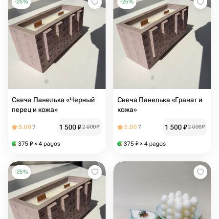
-
25
%
-
25
%
Свеча Панелька «Черный
Свеча Панелька «Гранат и
перец и кожа»
кожа»
1 500
₽
1 500
₽
5.00
7
2 000
₽
5.00
7
2 000
₽
375
₽
× 4 pagos
375
₽
× 4 pagos
-
25
%