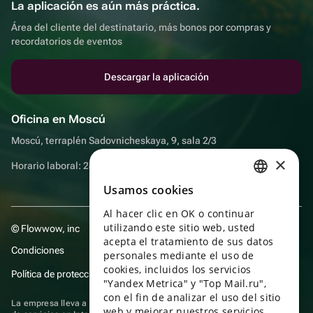
La aplicación es aún más práctica.
Área del cliente del destinatario, más bonos por compras y
recordatorios de eventos
Descargar la aplicación
Oficina en Moscú
Moscú, terraplén Sadovnicheskaya, 9, sala 2/3
×
Horario laboral: 24 horas
Usamos cookies
RUSSIAN
Al hacer clic en OK o continuar
ENGLISH
utilizando este sitio web, usted
© Flowwow, inc
UKRAINIAN
acepta el tratamiento de sus datos
Condiciones
personales mediante el uso de
PORTUGUESE
cookies, incluidos los servicios
Política de protección y privacidad de datos
"Yandex Metrica" y "Top Mail.ru",
SPANISH
con el fin de analizar el uso del sitio
La empresa lleva a cabo su actividad en el ámbito de las TI: prestación
web y mejorar nuestros servicios.
HUNGARIAN