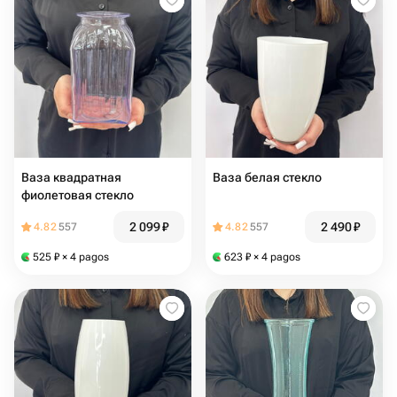
Ваза квадратная
Ваза белая стекло
фиолетовая стекло
2 099
₽
2 490
₽
4.82
557
4.82
557
525
₽
× 4 pagos
623
₽
× 4 pagos