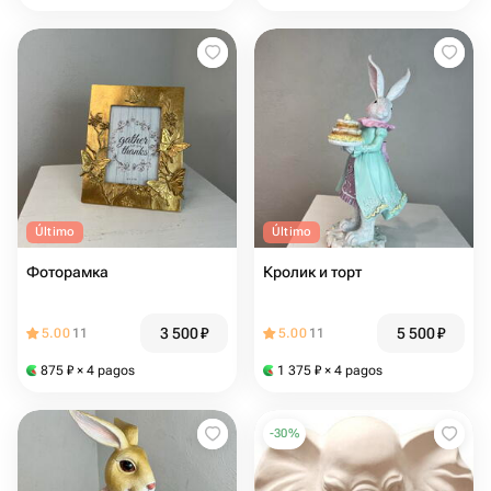
Último
Último
Фоторамка
Кролик и торт
3 500
₽
5 500
₽
5.00
11
5.00
11
875
₽
× 4 pagos
1 375
₽
× 4 pagos
-
30
%