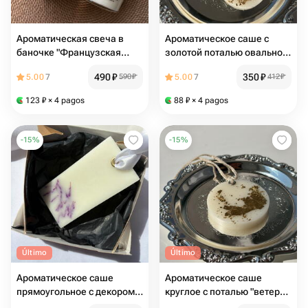
Ароматическая свеча в
Ароматическое саше с
баночке "Французская
золотой поталью овальное
пекарня"
"ветер перемен"
490
₽
350
₽
5.00
7
590
₽
5.00
7
412
₽
123
₽
× 4 pagos
88
₽
× 4 pagos
-
15
%
-
15
%
Último
Último
Ароматическое саше
Ароматическое саше
прямоугольное с декором
круглое с поталью "ветер
лавандой "ветер перемен"
перемен"