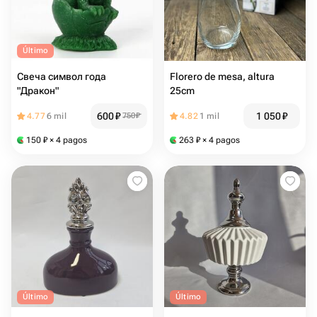
Último
Свеча символ года
Florero de mesa, altura
"Дракон"
25cm
600
₽
1 050
₽
4.77
6 mil
750
₽
4.82
1 mil
150
₽
× 4 pagos
263
₽
× 4 pagos
Último
Último