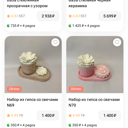
Ваза стеклянная
Ваза стильная черная
прозрачная с узором
керамика
2 938
₽
5 699
₽
4.82
557
4.82
557
735
₽
× 4 pagos
1 425
₽
× 4 pagos
Último
Último
Набор из гипса со свечами
Набор из гипса со свечами
N69
N70
1 400
₽
1 400
₽
4.95
19
4.95
19
350
₽
× 4 pagos
350
₽
× 4 pagos