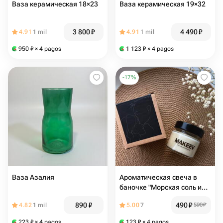
Ваза керамическая 18×23
Ваза керамическая 19×32
3 800
₽
4 490
₽
4.91
1 mil
4.91
1 mil
950
₽
× 4 pagos
1 123
₽
× 4 pagos
-
17
%
Ваза Азалия
Ароматическая свеча в
баночке "Морская соль и
орхидея"
890
₽
490
₽
4.82
1 mil
5.00
7
590
₽
223
₽
× 4 pagos
123
₽
× 4 pagos