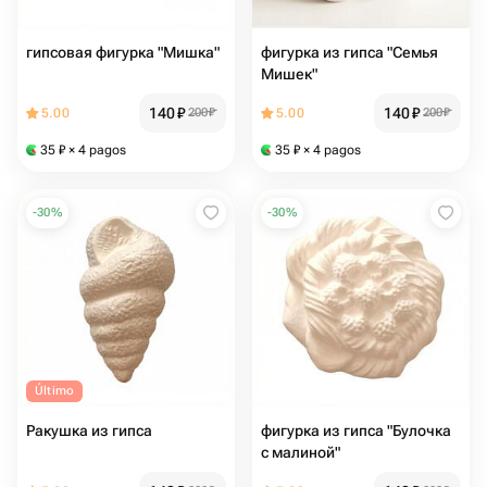
гипсовая фигурка "Мишка"
фигурка из гипса "Семья
Мишек"
140
₽
140
₽
5.00
200
₽
5.00
200
₽
35
₽
× 4 pagos
35
₽
× 4 pagos
-
30
%
-
30
%
Último
Ракушка из гипса
фигурка из гипса "Булочка
с малиной"