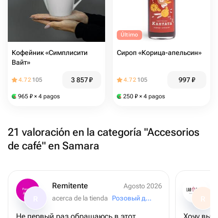
Último
Кофейник «Симплисити
Сироп «Корица-апельсин»
Вайт»
3 857
₽
997
₽
4.72
105
4.72
105
965
₽
× 4 pagos
250
₽
× 4 pagos
21 valoración en la categoría "Accesorios
de café" en Samara
Remitente
Agosto 2026
acerca de la tienda
Розовый домик
R
R
Не первый раз обращаюсь в этот
Хочу выразить благодарн