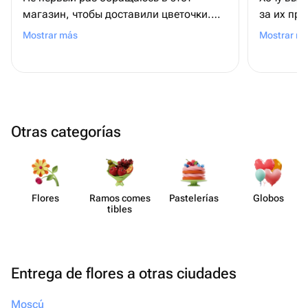
магазин, чтобы доставили цветочки.
за их пр
Цены приемлемые и цветы всегда
внимател
Mostrar más
Mostrar m
свежие. Все выполняется так как
превзошл
прошу. Курьер доставляет заказ в
указанное время. Спасибо, еще не раз
буду к вам обращаться.Рекомендую
Otras categorías
Flores
Ramos comes​
Paste​lerías
Globos
tibles
Entrega de flores a otras ciudades
Moscú