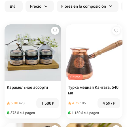
Precio
Flores en la composición
Último
Карамельное ассорти
Турка медная Кантата, 540
мл
1 500
₽
4 597
₽
5.00
423
4.72
105
375
₽
× 4 pagos
1 150
₽
× 4 pagos