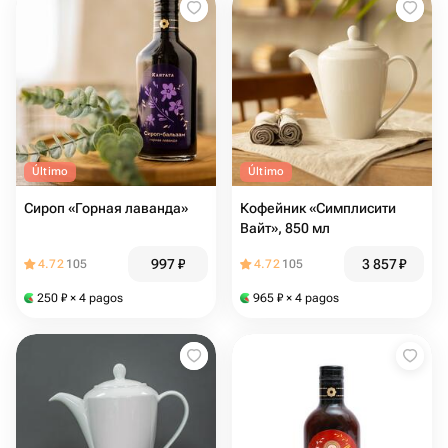
Último
Último
Сироп «Горная лаванда»
Кофейник «Симплисити
Вайт», 850 мл
997
₽
3 857
₽
4.72
105
4.72
105
250
₽
× 4 pagos
965
₽
× 4 pagos