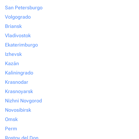
San Petersburgo
Volgogrado
Briansk
Vladivostok
Ekaterimburgo
Izhevsk
Kazán
Kaliningrado
Krasnodar
Krasnoyarsk
Nizhni Novgorod
Novosibirsk
Omsk
Perm
Rostov del Don