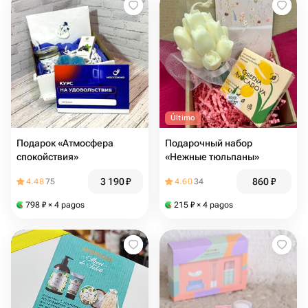
Último
Подарок «Атмосфера
Подарочный набор
спокойствия»
«Нежные тюльпаны»
3 190
₽
860
₽
4.48
75
4.60
34
798
₽
× 4 pagos
215
₽
× 4 pagos