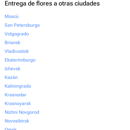
Entrega de flores a otras ciudades
Moscú
San Petersburgo
Volgogrado
Briansk
Vladivostok
Ekaterimburgo
Izhevsk
Kazán
Kaliningrado
Krasnodar
Krasnoyarsk
Nizhni Novgorod
Novosibirsk
Omsk