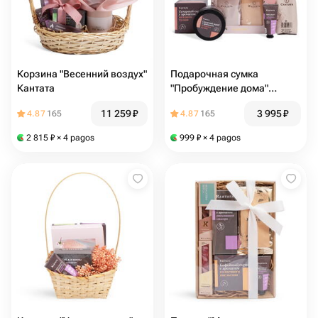
Корзина "Весенний воздух"
Подарочная сумка
Кантата
"Пробуждение дома"
Кантата
11 259
₽
3 995
₽
4.87
165
4.87
165
2 815
₽
× 4 pagos
999
₽
× 4 pagos