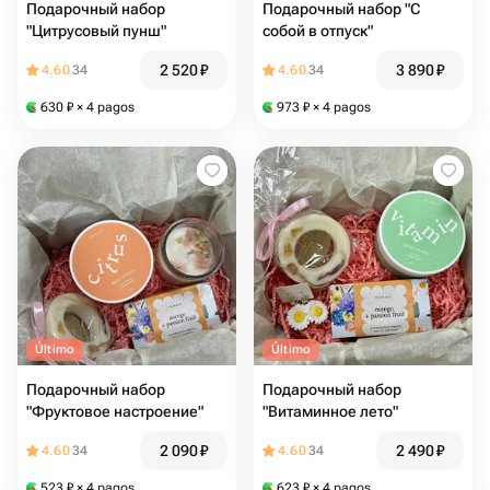
Подарочный набор
Подарочный набор "С
"Цитрусовый пунш"
собой в отпуск"
2 520
₽
3 890
₽
4.60
34
4.60
34
630
₽
× 4 pagos
973
₽
× 4 pagos
Último
Último
Подарочный набор
Подарочный набор
"Фруктовое настроение"
"Витаминное лето"
2 090
₽
2 490
₽
4.60
34
4.60
34
523
₽
× 4 pagos
623
₽
× 4 pagos