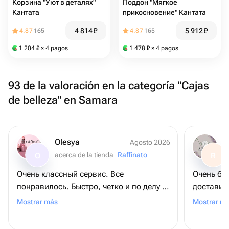
Корзина "Уют в деталях"
Поддон "Мягкое
Кантата
прикосновение" Кантата
4 814
₽
5 912
₽
4.87
165
4.87
165
1 204
₽
× 4 pagos
1 478
₽
× 4 pagos
93 de la valoración en la categoría "Cajas
de belleza" en Samara
Olesya
Agosto 2026
acerca de la tienda
Raffinato
O
R
Очень классный сервис. Все
Очень бл
понравилось. Быстро, четко и по делу ☺️
доставил
Берите, не пожалеете!!!
на фото.
Mostrar más
Mostrar m
С удовол
этот цве