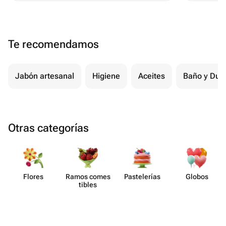
более че
Te recomendamos
Jabón artesanal
Higiene
Aceites
Baño y Duc
Otras categorías
Flores
Ramos comes​
Paste​lerías
Globos
tibles