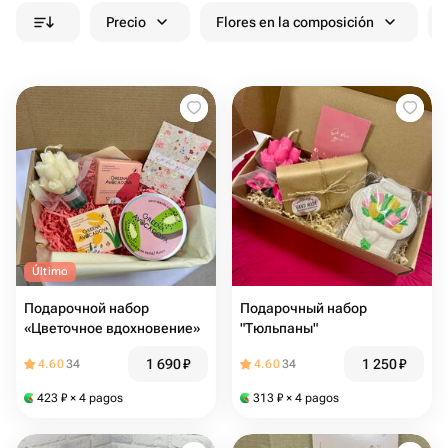
Precio
Flores en la composición
Último
Подарочной набор
Подарочный набор
«Цветочное вдохновение»
"Тюльпаны"
1 690
₽
1 250
₽
4.60
34
4.60
34
423
₽
× 4 pagos
313
₽
× 4 pagos