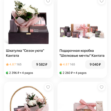
Шкатулка "Сезон уюта"
Подарочная коробка
Кантата
"Шелковые мечты" Кантата
9 582
₽
9 040
₽
4.87
165
4.87
165
2 396
₽
× 4 pagos
2 260
₽
× 4 pagos