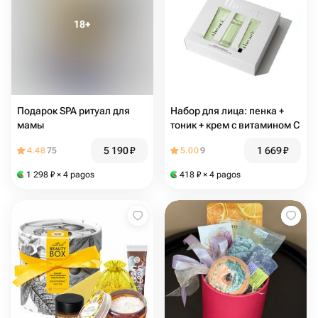
Подарок SPA ритуал для
Набор для лица: пенка +
мамы
тоник + крем с витамином С
5 190
₽
1 669
₽
4.48
75
5.00
9
1 298
₽
× 4 pagos
418
₽
× 4 pagos