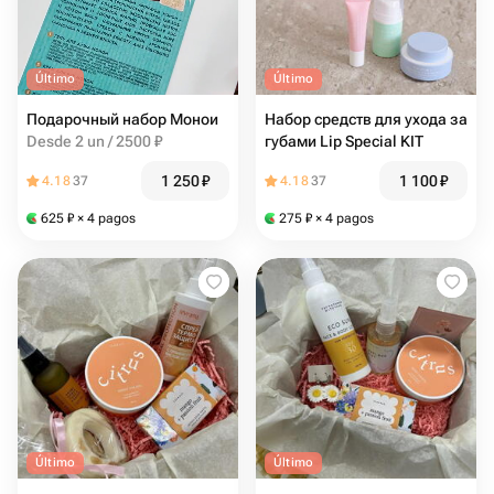
Último
Último
Подарочный набор Монои
Набор средств для ухода за
Desde 2 un / 2500 ₽
губами Lip Special KIT
1 250
₽
1 100
₽
4.18
37
4.18
37
625
₽
× 4 pagos
275
₽
× 4 pagos
Último
Último