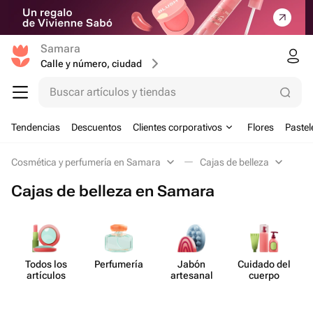
Samara
Calle y número, ciudad
Buscar artículos y tiendas
Tendencias
Descuentos
Clientes corporativos
Flores
Pastel
Cosmética y perfumería en Samara
Cajas de belleza
Cajas de belleza en Samara
Todos los
Perf​umería
Jabón
Cuidado del
artículos
artesanal
cuerpo