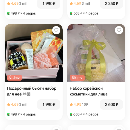
1 990
₽
2 250
₽
4.69
3 mil
4.69
3 mil
498
₽
× 4 pagos
563
₽
× 4 pagos
Último
Último
Подарочный бьюти набор
Набор корейской
для неё 🫶🏼
косметики для лица
1 990
₽
2 600
₽
4.69
3 mil
4.95
109
498
₽
× 4 pagos
650
₽
× 4 pagos