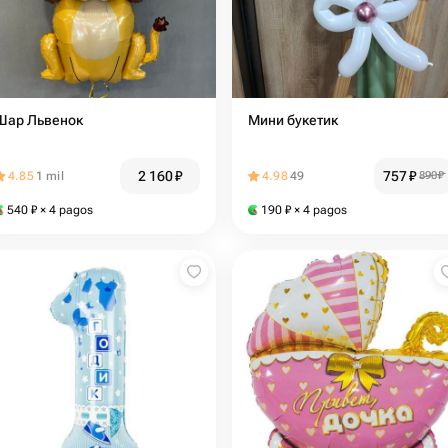
Шар Львенок
Мини букетик
2 160
₽
757
₽
4.85
1 mil
4.98
49
890
₽
540
₽
× 4 pagos
190
₽
× 4 pagos