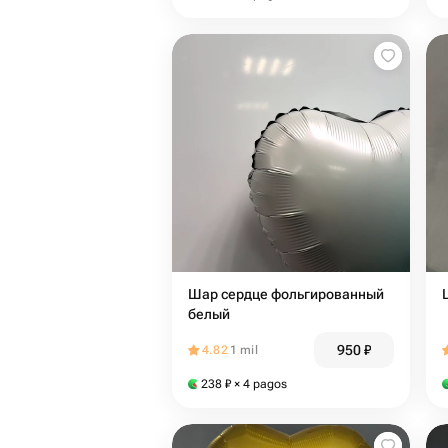
Шар сердце фольгированный
белый
950
₽
4.82
1 mil
238
₽
× 4 pagos