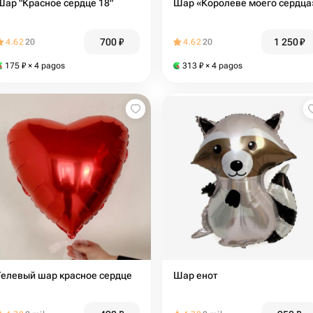
Шар "Красное сердце 18"
Шар «Королеве моего сердца
700
₽
1 250
₽
4.62
20
4.62
20
175
₽
× 4 pagos
313
₽
× 4 pagos
Гелевый шар красное сердце
Шар енот