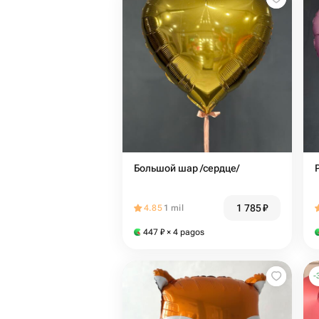
Большой шар /сердце/
1 785
₽
4.85
1 mil
447
₽
× 4 pagos
-