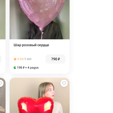
Шар розовый сердце
790
₽
4.80
1 mil
198
₽
× 4 pagos