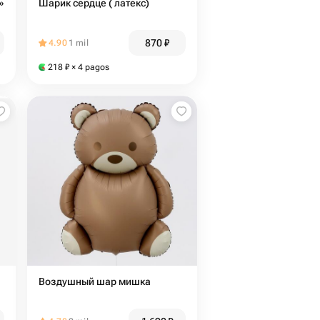
»
Шарик сердце ( латекс)
870
₽
4.90
1 mil
218
₽
× 4 pagos
Воздушный шар мишка