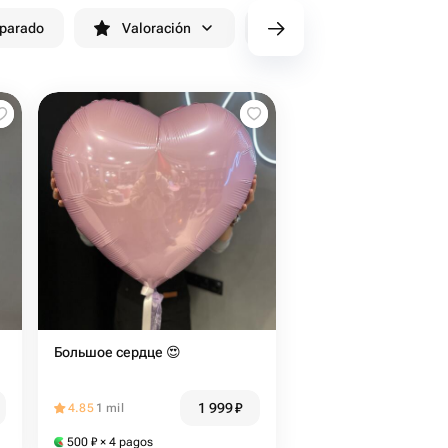
eparado
Valoración
cv/filters/name_fast_delivery
Большое сердце 😍
1 999
₽
4.85
1 mil
500
₽
× 4 pagos