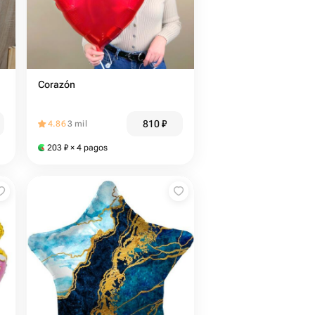
Corazón
810
₽
4.86
3 mil
203
₽
× 4 pagos