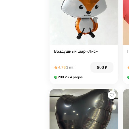
Воздушный шар «Лис»
800
₽
4.78
2 mil
200
₽
× 4 pagos