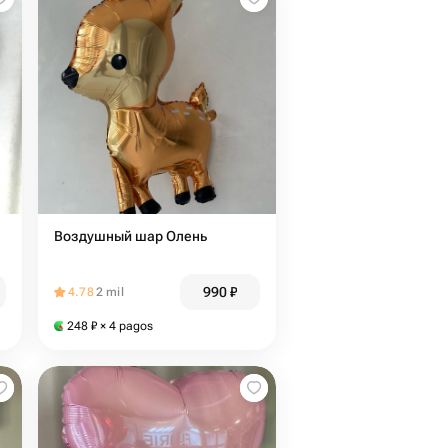
Воздушный шар Олень
990
₽
4.78
2 mil
248
₽
× 4 pagos