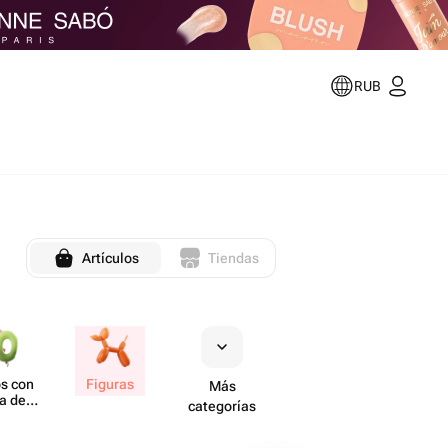
RUB
Artículos
Tiendas
s con
Figuras
Más
a de
categorías
ero