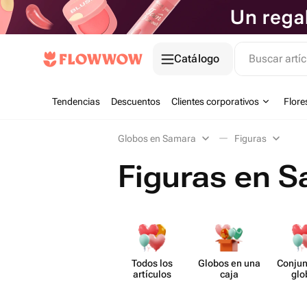
Catálogo
Buscar artíc
Tendencias
Descuentos
Clientes corporativos
Flore
Globos en Samara
Figuras
Figuras en 
Todos los
Globos en una
Conjun
artículos
caja
glo