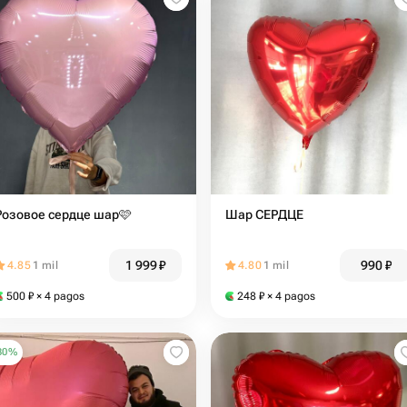
Розовое сердце шар🩷
Шар СЕРДЦЕ️
1 999
₽
990
₽
4.85
1 mil
4.80
1 mil
500
₽
× 4 pagos
248
₽
× 4 pagos
30
%