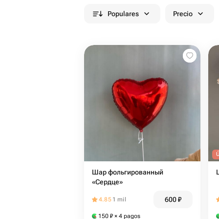
Populares
Precio
Шар фольгированный
«Сердце»
600
₽
4.85
1 mil
150
₽
× 4 pagos