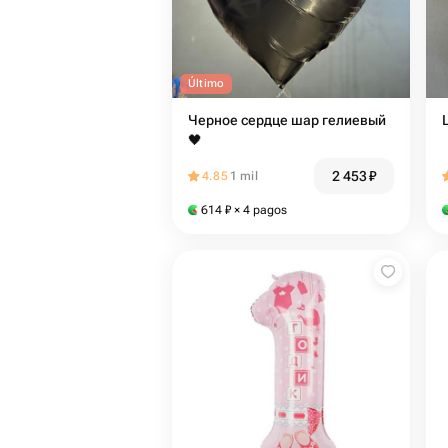
Último
Черное сердце шар гелиевый
🖤
2 453
₽
4.85
1 mil
614
₽
× 4 pagos