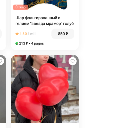
Último
Шар фольгированный с
гелием "звезда мрамор" голуб
850
₽
4.80
4 mil
213
₽
× 4 pagos