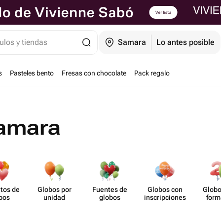
ulos y tiendas
Samara
Lo antes posible
s
Pasteles bento
Fresas con chocolate
Pack regalo
Samara
tos de
Globos por
Fuentes de
Globos con
Globo
bos
unidad
globos
inscrip​ciones
form
núm