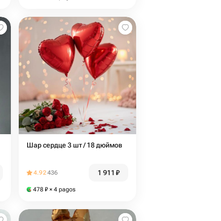
Шар сердце 3 шт / 18 дюймов
1 911
₽
4.92
436
478
₽
× 4 pagos