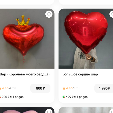
Шар «Королеве моего сердца»
Большое сердце шар ️
800
₽
1 995
₽
4.80
4 mil
4.85
1 mil
200
₽
× 4 pagos
499
₽
× 4 pagos