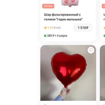
Último
Шар фольгированный с
гелием "годик малышка"
1 518
₽
4.80
4 mil
380
₽
× 4 pagos