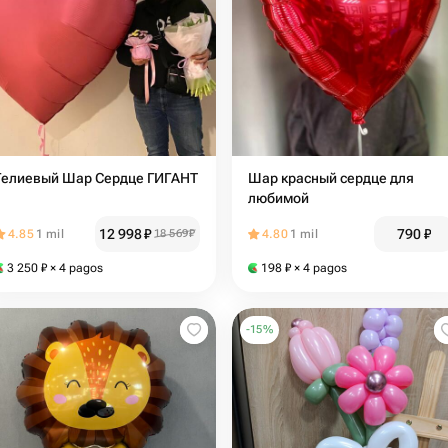
Гелиевый Шар Сердце ГИГАНТ️‍️
Шар красный сердце для
любимой
12 998
₽
790
₽
4.85
1 mil
18 569
₽
4.80
1 mil
3 250
₽
× 4 pagos
198
₽
× 4 pagos
-
15
%