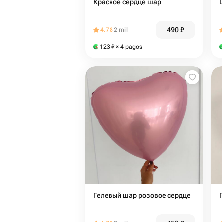
Красное сердце шар
490
₽
4.78
2 mil
123
₽
× 4 pagos
Гелевый шар розовое сердце