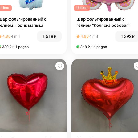
Último
Último
Шар фольгированный с
Шар фольгированный с
гелием "Годик малыш"
гелием "Коляска розовая"
1 518
₽
1 392
₽
4.80
4 mil
4.80
4 mil
380
₽
× 4 pagos
348
₽
× 4 pagos