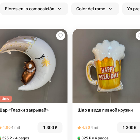
Flores en la composición
Color del ramo
Ya pr
Último
Шар «Глазки закрывай»
Шар в виде пивной кружки
1 300
₽
1 300
₽
4.80
4 mil
4.80
4 mil
325
₽
× 4 pagos
325
₽
× 4 pagos